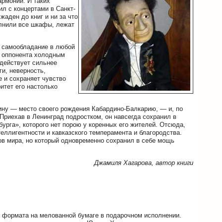
армонии. И таких
ил с концертами в Санкт-
аден до книг и ни за что
олнили все шкафы, лежат
, самообладание в любой
ет оппонента холодным
действует сильнее
ги, неверность,
е и сохраняет чувство
ритет его настолько
ну — место своего рождения Кабардино-Балкарию, — и, по
Приехав в Ленинград подростком, он навсегда сохранил в
урга», которого нет порою у коренных его жителей. Отсюда,
еллигентности и кавказского темперамента и благородства.
ов мира, но который одновременно сохранил в себе мощь
Джамиля Хагарова, автор книги
 формата на мелованной бумаге в подарочном исполнении.