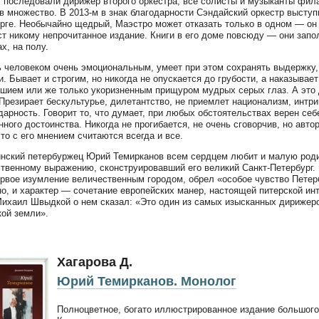
 последовали дирижер второго оркестра, все солисты и музыканты фил
в множество. В 2013-м в знак благодарности Сэндайский оркестр выступ
рге. Необычайно щедрый, Маэстро может отказать только в одном — он ж
ст никому непрочитанное издание. Книги в его доме повсюду — они зап
х, на полу.
 человеком очень эмоциональным, умеет при этом сохранять выдержку
и. Бывает и строгим, но никогда не опускается до грубости, а наказыва
шием или же только укоризненным прищуром мудрых серых глаз. А это 
 Презирает бескультурье, дилетантство, не приемлет национализм, интри
дарность. Говорит то, что думает, при любых обстоятельствах верен себ
нного достоинства. Никогда не прогибается, не очень сговорчив, но авто
что с его мнением считаются всегда и все.
нский петербуржец Юрий Темирканов всем сердцем любит и малую роди
ственному выражению, сконструировавший его великий Санкт-Петербург. 
рвое изумление величественным городом, обрел «особое чувство Петерб
о, и характер — сочетание европейских манер, настоящей питерской инт
Михаил Швыдкой о нем сказал: «Это один из самых изысканных дирижер
кой земли».
Хагарова Д.
Юрий Темирканов. Монолог
Полноцветное, богато иллюстрированное издание большого