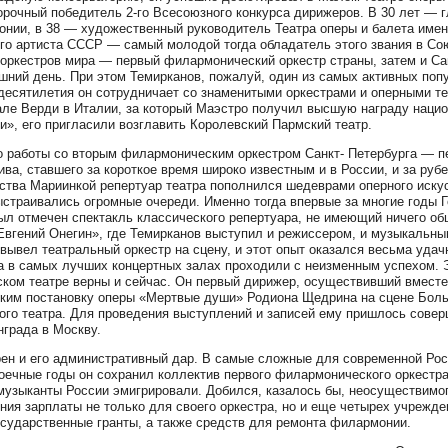
орочный победитель 2-го Всесоюзного конкурса дирижеров. В 30 лет — 
нии, в 38 — художественный руководитель Театра оперы и балета имени
го артиста СССР — самый молодой тогда обладатель этого звания в Союзе
оркестров мира — первый филармонический оркестр страны, затем и Са
шний день. При этом Темирканов, пожалуй, один из самых активных поп
десятилетия он сотрудничает со знаменитыми оркестрами и оперными те
ле Верди в Италии, за который Маэстро получил высшую награду наци
и», его пригласили возглавить Королевский Пармский театр.
о работы со вторым филармоническим оркестром Санкт- Петербурга — п
ива, ставшего за короткое время широко известным и в России, и за руб
ства Мариинкой репертуар театра пополнился шедеврами оперного искус
ыстраивались огромные очереди. Именно тогда впервые за многие годы 
л отмечен спектакль классического репертуара, не имеющий ничего об
Евгений Онегин», где Темирканов выступил и режиссером, и музыкальн
вывел театральный оркестр на сцену, и этот опыт оказался весьма уд
а в самых лучших концертных залах проходили с неизменным успехом. 
ком театре верны и сейчас. Он первый дирижер, осуществивший вмест
ким постановку оперы «Мертвые души» Родиона Щедрина на сцене Больш
ого театра. Для проведения выступлений и записей ему пришлось совер
нграда в Москву.
ен и его административный дар. В самые сложные для современной Рос
оечные годы он сохранил коллектив первого филармонического оркестра 
музыканты России эмигрировали. Добился, казалось бы, неосуществимог
ния зарплаты не только для своего оркестра, но и еще четырех учрежде
осударственные гранты, а также средств для ремонта филармонии.