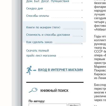
Дом. Быт. Досуг. Путешествия
безогов
филармо
Скидка дня
народно
лучших 
Способы оплаты
сегодня
четыре 
фестива
Книги по жанрам (теги)
«Аббиат
Стоимость и способы доставки
Годы ег
коллект
Как сделать заказ
руковод
театр в
Скачать полный
СССР бы
прайс-лист магазина
опера «
первым 
оркестр
Мариинс
ВХОД В ИНТЕРНЕТ-МАГАЗИН
Покровс
Кировск
из Лени
Бесспор
перестр
КНИЖНЫЙ ПОИСК
многие 
увеличе
через г
По автору: