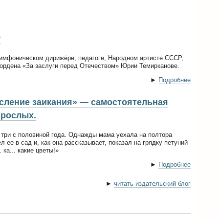
г
симфоническом дирижёре, педагоге, Народном артисте СССР,
 ордена «За заслуги перед Отечеством» Юрии Темирканове.
►
Подробнее
сление заикания» — самостоятельная
зрослых.
 три с половиной года. Однажды мама уехала на полтора
л ее в сад и, как она рассказывает, показал на грядку петуний
ка... какие цветы!»
►
Подробнее
►
читать издательский блог