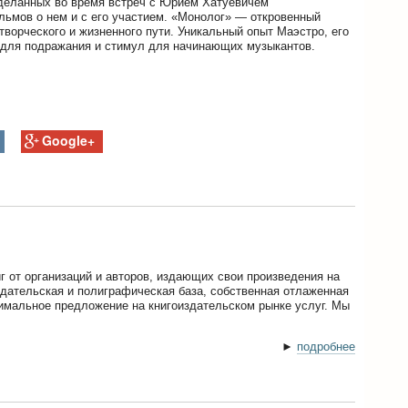
сделанных во время встреч с Юрием Хатуевичем
льмов о нем и с его участием. «Монолог» — откровенный
творческого и жизненного пути. Уникальный опыт Маэстро, его
для подражания и стимул для начинающих музыкантов.
Google+
г от организаций и авторов, издающих свои произведения на
здательская и полиграфическая база, собственная отлаженная
имальное предложение на книгоиздательском рынке услуг. Мы
►
подробнее