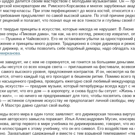
 щедро делится своим мастерством с молодыми музыкантами. Он — пр
ргской консерватории им. Римского-Корсакова и многих зарубежных акад
т мастер-классы. При этом перфекционист до мозга костей, относится к
 требования предъявляет по самой высокой шкале. По этой причине редко
т рецензий и полагает, что познал еще не все тонкости и глубины своей
т твердые принципы в искусстве, которые никогда не нарушает. В Лионе
вке оперы «Пиковая дама», так как, на его взгляд, режиссер извратил, 
 — Пушкина и Чайковского. Его не остановили убытки за односторонний
жение и принципы много дороже. Традиционно в споре дирижера и режи
т дирижер, и, чтобы позволить себе подобный демарш, надо обладать ха
емирканова
.
не завидует, ни с кем не соревнуется, не гонится за большими деньгами. 
ьбы несутся со всех концов света — приглашения на фестивали, всев
 самого высокого уровня, предложения контрактов. И он, несмотря на бе
ется, отчего каждый год его проходит в бешеном ритме. Помимо всего п
 насыщенного графика, проводить ежегодно свой любимый международ
ь искусств» — праздник музыки, который петербуржцы всегда ждут с н
ски шутит, что его дом — в аэропорту, и снова будто бы сетует: «Жизнь
е жил», — но ничего не предпринимает для того, чтобы посвятить свою ж
о — истинное служение искусству не предполагает личной свободы, ему
. А Маэстро давно сделал свой выбор.
еды всего мира в один голос заявляют: его дирижерская техника виртуо
ния авторского замысла поражает. Илья Александрович Мусин, консерва
нова, автор первого в мире учебника по дирижированию, говорил, что и
 иллюстрация к этому учебнику, что он его символ. Его воздействие на
чно. Захватывает сдержанный и вместе с тем взрывной темперамент «т