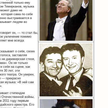
йственной только ему
том Темирканов, музыка
н может даже не
, которая сама по себе
енно выстраивается в
казывает людям во
оворит он, — то стал бы,
ное увлечение помимо
ляет мне всегда
казывает о себе, своих
 голоса, заставляя
ы не дирижерская стезя,
ама». Он не только
и себя на сцене, как
я 30 лет, эти
ого театра. Он уверен,
е — прекрасно
ая музыка: «В ней сам
».
чивает стипендии
 Отечественной войны,
в 2011 году первым
дайского оркестра. Его