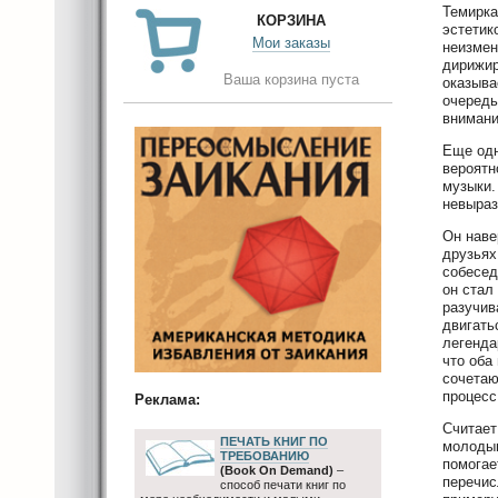
Темирка
КОРЗИНА
эстетик
Мои заказы
неизмен
дирижир
Ваша корзина пуста
оказыва
очередь
внимани
Еще одн
вероятн
музыки.
невыраз
Он наве
друзьях
собесед
он стал
разучив
двигать
легенда
что оба
сочетаю
процесс
Реклама:
Считает
ПЕЧАТЬ КНИГ ПО
молодым
ТРЕБОВАНИЮ
помогае
(Book On Demand)
–
перечис
способ печати книг по