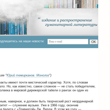
одпишитесь на наши новости:
OK
иге "
Юрий темирканов. Монолог
")
акты имеют почти мистический характер. Хотя, по словам
зло. Но, как известно, самое сложное — не стать победителем,
олвека в мировой дирижерской табели о рангах он один из
ным, наверное, и должен быть творческий рост неординарной
итет — служение музыке. Уже в 1966 году, окончив
и балета с «Травиатой» Дж. Верди. В этом же году —