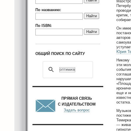
Найти
Маэстро
Петербу
По названию:
проводи
критик,
Найти
собирае
По ISBN:
Он имее
Найти
постано
авторов
самоува
уступае
Юрия Т
ОБЩИЙ ПОИСК ПО САЙТУ
Никому 
эти мол
события
соглаша
нарушая
«Площад
ирониче
еще и н
известн
ПРЯМАЯ СВЯЗЬ
остатка
С ИЗДАТЕЛЬСТВОМ
Задать вопрос
Музыков
постиже
Темирка
— живая
гипноти