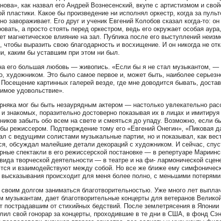
нова», как назвал его Андрей Вознесенский, вкупе с артистизмом и сво
ой пластики. Какое бы произведение ни исполнял оркестр, когда за пуль
но завораживает. Его друг и ученик Евгений Колобов сказал когда-то: о
овать, а просто стоять перед оркестром, ведь его окружает особая аура
ет магнетическое влияние на зал. Публика после его выступлений неизм
, чтобы выразить свою благодарность и восхищение. И он никогда не от
и, каким бы уставшим при этом ни был.
а его большая любовь — живопись. «Если бы я не стал музыкантом, — г
о, художником. Это было самое первое и, может быть, наиболее серьез
 Посещение картинных галерей везде, где мне доводится бывать, достав
имое удовольствие».
рняка мог бы быть незаурядным актером — настолько увлекательно расс
 и знакомых, поразительно достоверно показывая их в лицах и имитируя
ников забыть обо всем на свете и смеяться до упаду. Возможно, если б
 бы режиссером. Подтверждение тому его «Евгений Онегин», «Пиковая д
ал с ведущими солистами музыкальные партии, но и показывал, как вест
ся, обсуждал малейшие детали декораций с художником. И сейчас, спуст
рные спектакли в его режиссерской постановке — в репертуаре Мариинск
 вида творческой деятельности — в театре и на фи- лармонической сцен
тся и взаимодействуют между собой. Но все же ближе ему симфоническ
 высказывания происходит для меня более полно, с меньшими потерями
 своим долгом заниматься благотворительностью. Уже много лет выпла
 музыкантам, дает благотворительные концерты для ветеранов Великой
т пострадавшим от стихийных бедствий. После землетрясения в Японии 
лил свой гонорар за концерты, проходившие в те дни в США, в фонд Сэн