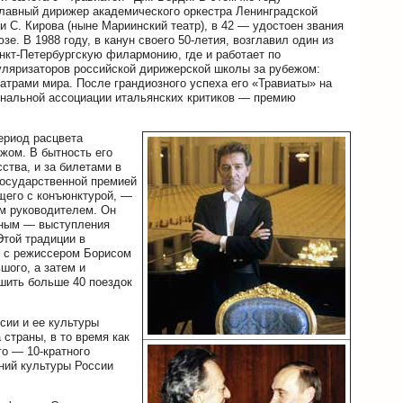
главный дирижер академического оркестра Ленинградской
 С. Кирова (ныне Мариинский театр), в 42 — удостоен звания
. В 1988 году, в канун своего 50-летия, возглавил один из
нкт-Петербургскую филармонию, где и работает по
уляризаторов российской дирижерской школы за рубежом:
атрами мира. После грандиозного успеха его «Травиаты» на
ональной ассоциации итальянских критиков — премию
ериод расцвета
ежом. В бытность его
ства, и за билетами в
Государственной премией
щего с конъюнктурой, —
ым руководителем. Он
ачным — выступления
Этой традиции в
е с режиссером Борисом
ого, а затем и
шить больше 40 поездок
сии и ее культуры
страны, в то время как
о — 10-кратного
ний культуры России