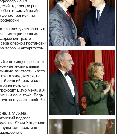
офессор Санкт-
емий, где регулярно
 себе как самый ярый
 делает записи, не
 профессии.
 отказался участвовать в
опошлил идеи великих
 разрыв контракта —
ссера оперной постановки
рактером и авторитетом
Это его ищут, просят, и
озможные музыкальные
зумную занятость, часто
рочего умудряется, не
ный зимний фестиваль
етерпением. Он
 проходит мимо меня, а я
изнь и себе тоже. Ведь
 нужно отдавать себя без
зна, а глубина
торский педагог
скусство Юрия Хатуевича
 слушателя поистине
ермоядерного