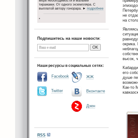
примеру
мере необходимости и малыми
тиражами. От одного экземпляра. С
эпизодо
выплатой автору гонорара. ►
подробнее
Петербу
не отда
*
на стола
Являясь
ситуаци
Подпишитесь на наши новости
:
равноду
окрика.
OK
неблаго
собстве
высок, 
Наши ресурсы в социальных сетях:
Кабарди
его соб
Facebook
ЖЖ
душе пе
возможн
Как-то 
Twitter
Вконтакте
кавказс
Дзен
RSS