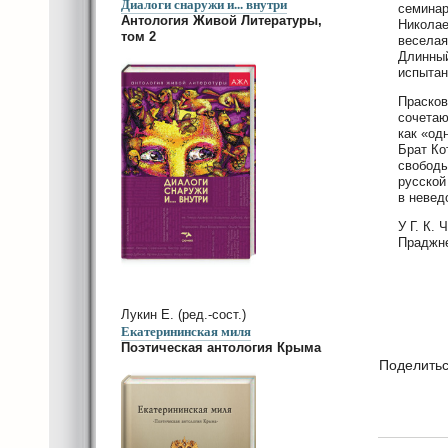
Диалоги снаружи и... внутри
семинар
Антология Живой Литературы,
Николае
том 2
веселая
Длинный
испытан
Прасков
сочетаю
как «од
Брат Ко
свободы
русской
в невед
У Г. К.
Праджн
Лукин Е. (ред.-сост.)
Екатерининская миля
Поэтическая антология Крыма
Поделить