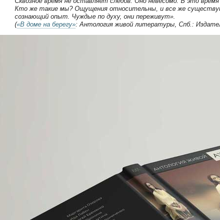
Сквозное время не оставляет следов. Оно невесомо. В это время
Кто же такие мы? Ощущения относительны, и все же существую
сознающий опыт. Чуждые по духу, они переживут».
(
«В доме на берегу»
: Антология живой литературы, Спб.: Издател