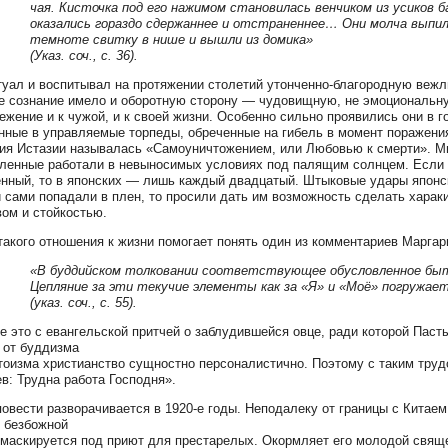
чая. Кисточка под его нажимом становилась венчиком из усиков 
оказались гораздо сдержаннее и отстраненнее… Они молча выпил
темноте свитку в нише и вышли из домика»
(Указ. соч., с. 36).
туал и воспитывал на протяжении столетий утонченно-благородную вежл
е сознание имело и оборотную сторону — чудовищную, не эмоциональну
ежение и к чужой, и к своей жизни. Особенно сильно проявились они в 
нные в управляемые торпеды, обреченные на гибель в момент поражени
ия Истазии называлась «Самоуничтожением, или Любовью к смерти». Ми
ленные работали в невыносимых условиях под палящим солнцем. Если 
нный, то в японских — лишь каждый двадцатый. Штыковые удары японс
 сами попадали в плен, то просили дать им возможность сделать харак
ом и стойкостью.
такого отношения к жизни помогает понять один из комментариев Маргар
«В буддийском толковании соответствующее обусловленное быти
Цепляние за эти текучие элементы как за «Я» и «Моё» погружае
(указ. соч., с. 55).
е это с евангельской притчей о заблудившейся овце, ради которой Пасты
 от буддизма
тоизма христианство сущностно персоналистично. Поэтому с таким труд
в: Трудна работа Господня».
овести разворачивается в 1920-е годы. Неподалеку от границы с Китаем
 безбожной
 маскируется под приют для престарелых. Окормляет его молодой свящ