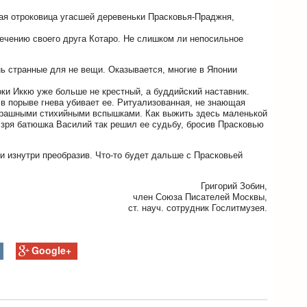
ая отроковица угасшей деревеньки Прасковья-Праджня,
печению своего друга Котаро. Не слишком ли непосильное
нь странные для не вещи. Оказывается, многие в Японии
оки Иккю уже больше не крестный, а буддийский наставник.
в порыве гнева убивает ее. Ритуализованная, не знающая
страшными стихийными вспышками. Как выжить здесь маленькой
е зря батюшка Василий так решил ее судьбу, бросив Прасковью
о и изнутри преобразив. Что-то будет дальше с Прасковьей
Григорий Зобин,
член Союза Писателей Москвы,
ст. науч. сотрудник Гослитмузея.
Google+