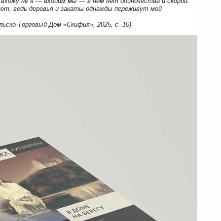
 вхожу не я — входим мы — в нем нет одиночества и скорби.
т, ведь деревья и закаты однажды переживут мой
ьско-Торговый Дом «Скифия», 2025, с. 10).