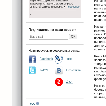
мере необходимости и малыми
Но как 
тиражами. От одного экземпляра. С
монголо
выплатой автору гонорара. ►
подробнее
вели са
познани
*
начинал
права, 
Настал 
Подпишитесь на наши новости
:
разницу
уже в X
OK
правосл
синолог
для тог
усвоить 
Наши ресурсы в социальных сетях:
Книга М
Facebook
ЖЖ
японско
традици
мы вход
Twitter
Вконтакте
как Вер
глубино
француз
Дзен
Изыскан
беседе 
спорам,
чайный 
RSS