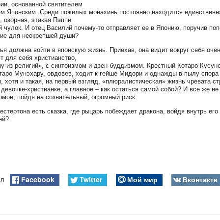
ии, основанной святителем
м Японским. Среди пожилых монахинь постоянно находится единственн
, озорная, этакая Пэппи
 чулок. И отец Василий почему-то отправляет ее в Японию, поручив по
ие для неокрепшей души?
ья должна войти в японскую жизнь. Приехав, она видит вокруг себя оче
т для себя христианство,
ну из религий», с синтоизмом и дзен-буддизмом. Крестный Котаро Кусун
таро Мунэхару, овдовев, ходит к гейше Мидори и однажды в пылу спора 
, хотя и такая, на первый взгляд, «плюралистическая» жизнь чревата 
 девочке-христианке, а главное – как остаться самой собой? И все же н
омое, пойдя на сознательный, огромный риск.
 Честертона есть сказка, где рыцарь побеждает дракона, войдя внутрь ег
ей?
Facebook
Twitter
Мой мир
Вконтакте
ся