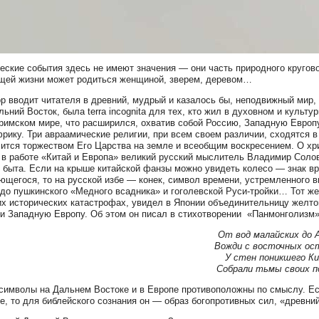
еские события здесь не имеют значения — они часть природного кругов
ей жизни может родиться женщиной, зверем, деревом…
ор вводит читателя в древний, мудрый и казалось бы, неподвижный мир, 
льний Восток, была terra incognita для тех, кто жил в духовном и куль
римском мире, что расширился, охватив собой Россию, Западную Европу
рику. Три авраамические религии, при всем своем различии, сходятся в 
чится торжеством Его Царства на земле и всеобщим воскресением. О х
 в работе «Китай и Европа» великий русский мыслитель Владимир Соло
 быта. Если на крыше китайской фанзы можно увидеть колесо — знак вр
ющегося, то на русской избе — конек, символ времени, устремленного в
до пушкинского «Медного всадника» и гоголевской Руси-тройки… Тот же
х исторических катастрофах, увидел в Японии объединительницу желтог
и Западную Европу. Об этом он писал в стихотворении «Панмонголизм»
От вод малайских до 
Вожди с восточных ос
У стен поникшего К
Собрали тьмы своих п
символы на Дальнем Востоке и в Европе противоположны по смыслу. Ес
е, то для библейского сознания он — образ богопротивных сил, «древн