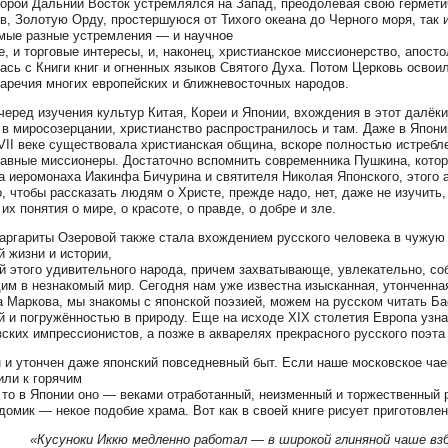
порой Дальний Восток устремлялся на Запад, преодолевая свою гермети
в, Золотую Орду, простершуюся от Тихого океана до Черного моря, так 
мые разные устремления — и научное
е, и торговые интересы, и, наконец, христианское миссионерство, апост
ась с Книги книг и огненных языков Святого Духа. Потом Церковь освои
наречия многих европейских и ближневосточных народов.
черед изучения культур Китая, Кореи и Японии, вхождения в этот далё
 в миросозерцании, христианство распространилось и там. Даже в Японии
VII веке существовала христианская община, вскоре полностью истребл
авные миссионеры. Достаточно вспомнить современника Пушкина, которо
а иеромонаха Иакинфа Бичурина и святителя Николая Японского, этого 
о, чтобы рассказать людям о Христе, прежде надо, нет, даже не изучить, 
их понятия о мире, о красоте, о правде, о добре и зле.
аргариты Озеровой также стала вхождением русского человека в чужую
й жизни и истории,
й этого удивительного народа, причем захватывающе, увлекательно, со
им в незнакомый мир. Сегодня нам уже известна изысканная, утонченна
а Маркова, мы знакомы с японской поэзией, можем на русском читать Ба
й и погружённостью в природу. Еще на исходе XIX столетия Европа узн
ских импрессионистов, а позже в акварелях прекрасного русского поэт
 и утончен даже японский повседневный быт. Если наше московское ча
или к горячим
 то в Японии оно — веками отработанный, неизменный и торжественный 
домик — некое подобие храма. Вот как в своей книге рисует приготовле
«Кусуноки Иккю медленно работал — в широкой глиняной чаше вз