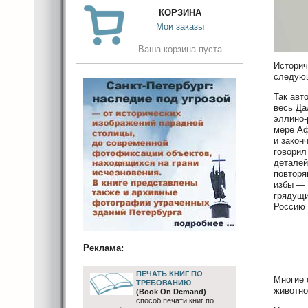
КОРЗИНА
Мои заказы
Ваша корзина пуста
Историч
следующ
Так авт
весь Да
эллино-
мере Аф
и закон
говорил
деталей
повторя
избы — 
грядущи
Россию 
Реклама:
ПЕЧАТЬ КНИГ ПО
Многие 
ТРЕБОВАНИЮ
животно
(Book On Demand)
–
способ печати книг по