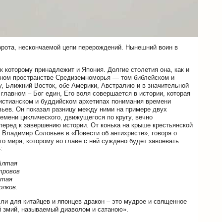
орота, нескончаемой цепи перерождений. Нынешний воин в
к которому принадлежит и Япония. Долгие столетия она, как и
турном пространстве Средиземноморья — том библейском и
, Ближний Восток, обе Америки, Австралию и в значительной
главном – Бог един, Его воля совершается в истории, которая
ристианском и буддийском архетипах понимания времени
вьев. Он показал разницу между ними на примере двух
емени циклического, движущегося по кругу, вечно
перед к завершению истории. От конька на крыше крестьянской
 Владимир Соловьев в «Повести об антихристе», говоря о
о мира, которому во главе с ней суждено будет завоевать
:
Алтая
тровов
итая
олков.
ли для китайцев и японцев дракон – это мудрое и священное
ий змий, называемый диаволом и сатаною».