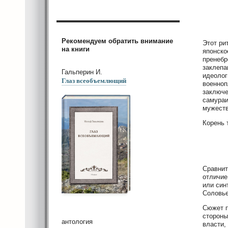
Рекомендуем обратить внимание
Этот ри
на книги
японско
пренебр
заклепа
Гальперин И.
идеолог
Глаз всеобъемлющий
военноп
заключе
самураи
мужеств
Корень 
Сравнит
отличие
или син
Соловье
Сюжет п
стороны
антология
власти,