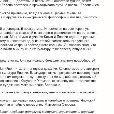
чность, — достаточно вспомнить нашествие гуннов, затем
и Европа постепенно прокладывала пути на восток. Европейцев
ольское призвание, всегда живое в Церкви. Жизнь ее
ла и другие языки — греческой философии и поэзии, римского
кий и невидимый прежде мир. И несмотря на всю коренную
, наиболее закрытой из-за своего расположения на островах,
енная. Многое для изучения Китая и Японии сделали русские
му он посвятил одну из статей, замечательного ученого-
апостола «страны восходящего солнца». Он хорошо знал, что
а войти в их язык, в их культуру, в их повседневную жизнь,
 реальность. Она написана с большим знанием подробностей
бытийно, читается на одном дыхании. Словно вместе с автором
я культура Японии. Благодаря таким прекрасным переводчикам
сё, нам ведомы танку и хокку с их безмерной созерцательной
ала живопись Хокусая и Утамаро, отозвавшуюся в творчестве
а и художника Максимилиана Волошина.
епитие — это повод к непринужденной и веселой «распашной»
ритуал, где нельзя нарушить и малейшего правила. Японский
ние чая и чайную церемонию Маргарита Озерова:
бивая и взбивая маленькой кисточкой горьковатый порошок