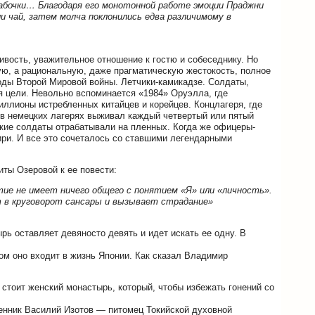
бабочки… Благодаря его монотонной работе эмоции Праджни
и чай, затем молча поклонились едва различимому в
ивость, уважительное отношение к гостю и собеседнику. Но
ю, а рациональную, даже прагматическую жестокость, полное
годы Второй Мировой войны. Летчики-камикадзе. Солдаты,
я цели. Невольно вспоминается «1984» Оруэлла, где
ллионы истребленных китайцев и корейцев. Концлагеря, где
в немецких лагерях выживал каждый четвертый или пятый
кие солдаты отрабатывали на пленных. Когда же офицеры-
ири. И все это сочеталось со ставшими легендарными
иты Озеровой к ее повести:
е не имеет ничего общего с понятием «Я» или «личность».
т в круговорот сансары и вызывает страдание»
рь оставляет девяносто девять и идет искать ее одну. В
ом оно входит в жизнь Японии. Как сказал Владимир
 стоит женский монастырь, который, чтобы избежать гонений со
енник Василий Изотов — питомец Токийской духовной