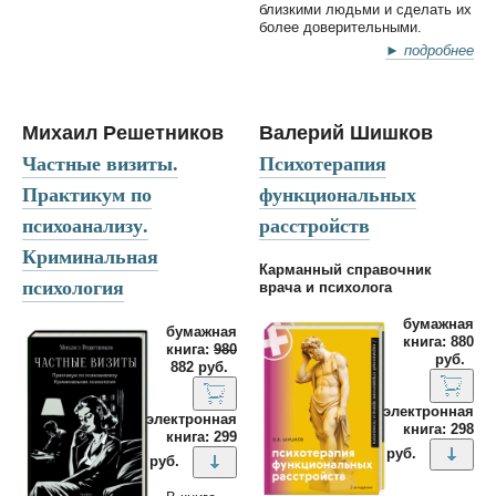
близкими людьми и сделать их
более доверительными.
► подробнее
Михаил Решетников
Валерий Шишков
Частные визиты.
Психотерапия
Практикум по
функциональных
психоанализу.
расстройств
Криминальная
Карманный справочник
психология
врача и психолога
бумажная
бумажная
книга: 880
книга:
980
руб.
882 руб.
электронная
электронная
книга: 298
книга: 299
руб.
руб.