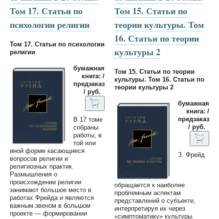
Том 17. Статьи по
Том 15. Статьи по
психологии религии
теории культуры. Том
16. Статьи по теории
Том 17. Статьи по психологии
культуры 2
религии
бумажная
Том 15. Статьи по теории
книга: /
культуры. Том 16. Статьи по
предзаказ
теории культуры 2
/ руб.
бумажная
книга: /
предзаказ
В 17 томе
/ руб.
собраны
работы, в
той или
иной форме касающиеся
З. Фрейд
вопросов религии и
религиозных практик.
Размышления о
происхождении религии
обращается к наиболее
занимают большое место в
проблемным аспектам
работах Фрейда и являются
представлений о субъекте,
важным звеном в большом
интерпретируя их через
проекте — формировании
«симптоматику» культуры.