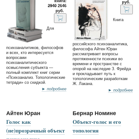
книга:
руб.
2940
2646
руб.
Книга
Для
российского психоаналитика,
психоаналитиков, философов
философа Айтен Юран
и всех, кто интересуется
рассматривает вопросы
вопросами
протяженности психики во
психоаналитического
времени и пространстве с
осмысления субъекта —
опорой на наследие З. Фрейда
полный комплект книг серии
и прокладывает путь к
«Психоанализ. Топологические
топологическим разработкам
тетради» со скидкой.
Ж. Лакана.
► подробнее
► подробнее
Айтен Юран
Бернар Номине
Голос как
Объект-голос и его
(не)прозрачный объект
топология