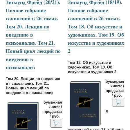
Зигмунд Фрейд (20/21).
Зигмунд Фрейд (18/19).
Полное собрание
Полное собрание
сочинений в 26 томах.
сочинений в 26 томах.
Том 20. Лекции по
Том 18. Об искусстве и
введению в
художниках. Том 19. Об
психоанализ. Том 21.
искусстве и художниках
Новый цикл лекций по
2
введению в
Том 18. Об искусстве и
психоанализ
художниках. Том 19. Об
искусстве и художниках 2
Том 20. Лекции по введению
бумажная
в психоанализ. Том 21.
книга: /
Новый цикл лекций по
предзаказ
введению в психоанализ
/ руб.
бумажная
книга: /
предзаказ
В
/ руб.
двухтомной книге (18 и 19 тома