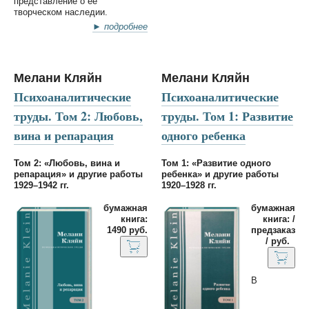
представление о ее
творческом наследии.
► подробнее
Мелани Кляйн
Мелани Кляйн
Психоаналитические
Психоаналитические
труды. Том 2: Любовь,
труды. Том 1: Развитие
вина и репарация
одного ребенка
Том 2: «Любовь, вина и
Том 1: «Развитие одного
репарация» и другие работы
ребенка» и другие работы
1929–1942 гг.
1920–1928 гг.
бумажная
бумажная
книга:
книга: /
1490 руб.
предзаказ
/ руб.
В