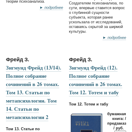
теории психоанализа.
Создателем психоанализа, по
► подробнее
сути, впервые ставится вопрос
о глубинной сущности
субъекта, которая ранее
ускользала от исследований,
оставаясь скрытой за ширмой
культуры.
► подробнее
Фрейд З.
Фрейд З.
Зигмунд Фрейд (13/14).
Зигмунд Фрейд (12).
Полное собрание
Полное собрание
сочинений в 26 томах.
сочинений в 26 томах.
Том 13. Статьи по
Том 12. Тотем и табу
метапсихологии. Том
Том 12. Тотем и табу
14. Статьи по
бумажная
метапсихологии 2
книга: /
предзаказ
/ руб.
Том 13. Статьи по