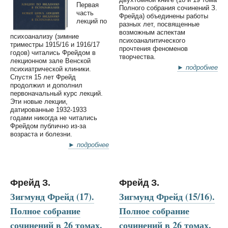
Первая
Полного собрания сочинений З.
часть
Фрейда) объединены работы
лекций по
разных лет, посвященные
возможным аспектам
психоанализу (зимние
психоаналитического
триместры 1915/16 и 1916/17
прочтения феноменов
годов) читались Фрейдом в
творчества.
лекционном зале Венской
► подробнее
психиатрической клиники.
Спустя 15 лет Фрейд
продолжил и дополнил
первоначальный курс лекций.
Эти новые лекции,
датированные 1932-1933
годами никогда не читались
Фрейдом публично из-за
возраста и болезни.
► подробнее
Фрейд З.
Фрейд З.
Зигмунд Фрейд (17).
Зигмунд Фрейд (15/16).
Полное собрание
Полное собрание
сочинений в 26 томах.
сочинений в 26 томах.