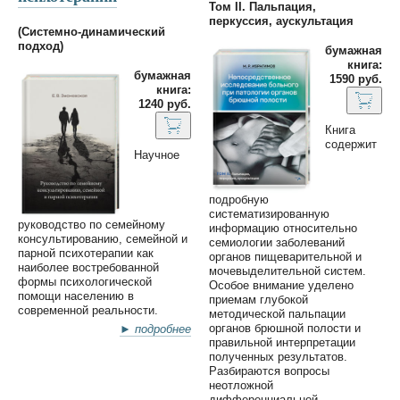
Том II. Пальпация,
перкуссия, аускультация
(Cистемно-динамический
подход)
бумажная
книга:
бумажная
1590 руб.
книга:
1240 руб.
Книга
содержит
Научное
подробную
систематизированную
руководство по семейному
информацию относительно
консультированию, семейной и
семиологии заболеваний
парной психотерапии как
органов пищеварительной и
наиболее востребованной
мочевыделительной систем.
формы психологической
Особое внимание уделено
помощи населению в
приeмам глубокой
современной реальности.
методической пальпации
органов брюшной полости и
► подробнее
правильной интерпретации
полученных результатов.
Разбираются вопросы
неотложной
дифференциальной