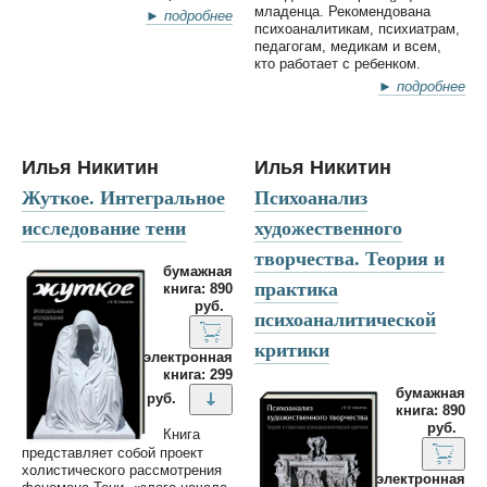
младенца. Рекомендована
► подробнее
психоаналитикам, психиатрам,
педагогам, медикам и всем,
кто работает с ребенком.
► подробнее
Илья Никитин
Илья Никитин
Жуткое. Интегральное
Психоанализ
исследование тени
художественного
творчества. Теория и
бумажная
практика
книга: 890
руб.
психоаналитической
критики
электронная
книга: 299
бумажная
руб.
книга: 890
руб.
Книга
представляет собой проект
холистического рассмотрения
электронная