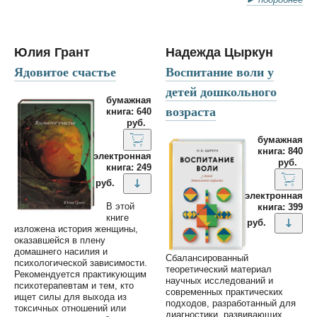
Юлия Грант
Надежда Цыркун
Ядовитое счастье
Воспитание воли у
детей дошкольного
бумажная
возраста
книга: 640
руб.
бумажная
книга: 840
электронная
руб.
книга: 249
руб.
электронная
В этой
книга: 399
книге
руб.
изложена история женщины,
оказавшейся в плену
домашнего насилия и
Сбалансированный
психологической зависимости.
теоретический материал
Рекомендуется практикующим
научных исследований и
психотерапевтам и тем, кто
современных практических
ищет силы для выхода из
подходов, разработанный для
токсичных отношений или
диагностики, развивающих