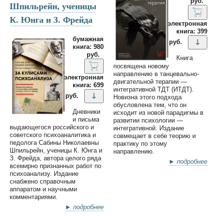
руб.
Шпильрейн, ученицы
К. Юнга и З. Фрейда
электронная
книга: 399
бумажная
руб.
книга: 980
руб.
Книга
посвящена новому
направлению в танцевально-
электронная
двигательной терапии —
книга: 699
интегративной ТДТ (ИТДТ).
руб.
Новизна этого подхода
обусловлена тем, что он
Дневники
исходит из новой парадигмы в
и письма
развитии психологии —
выдающегося российского и
интегративной. Издание
советского психоаналитика и
совмещает в себе теорию и
педолога Сабины Николаевны
практику по этому
Шпильрейн, ученицы К. Юнга и
направлению.
З. Фрейда, автора целого ряда
► подробнее
всемирно признанных работ по
психоанализу. Издание
снабжено справочным
аппаратом и научными
комментариями.
► подробнее