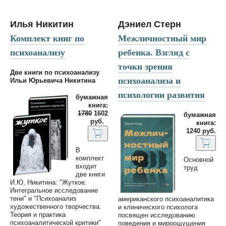
Илья Никитин
Дэниел Стерн
Комплект книг по
Межличностный мир
психоанализу
ребенка. Взгляд с
точки зрения
Две книги по психоанализу
психоанализа и
Ильи Юрьевича Никитина
психологии развития
бумажная
книга:
1780
1602
бумажная
руб.
книга:
1240 руб.
В
комплект
Основной
входит
труд
две книги
И.Ю, Никитина: "Жуткое.
Интегральное исследование
тени" и "Психоанализ
американского психоаналитика
художественного творчества.
и клинического психолога
Теория и практика
посвящен исследованию
психоаналитической критики"
поведения и мироощущения