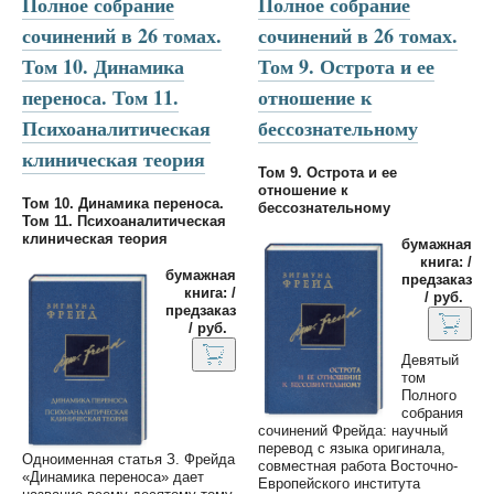
Полное собрание
Полное собрание
сочинений в 26 томах.
сочинений в 26 томах.
Том 10. Динамика
Том 9. Острота и ее
переноса. Том 11.
отношение к
Психоаналитическая
бессознательному
клиническая теория
Том 9. Острота и ее
отношение к
Том 10. Динамика переноса.
бессознательному
Том 11. Психоаналитическая
клиническая теория
бумажная
книга: /
бумажная
предзаказ
книга: /
/ руб.
предзаказ
/ руб.
Девятый
том
Полного
собрания
сочинений Фрейда: научный
перевод с языка оригинала,
Одноименная статья З. Фрейда
совместная работа Восточно-
«Динамика переноса» дает
Европейского института