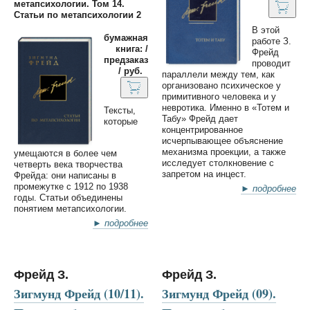
метапсихологии. Том 14.
Статьи по метапсихологии 2
В этой
бумажная
работе З.
книга: /
Фрейд
предзаказ
проводит
/ руб.
параллели между тем, как
организовано психическое у
примитивного человека и у
невротика. Именно в «Тотем и
Тексты,
Табу» Фрейд дает
которые
концентрированное
исчерпывающее объяснение
механизма проекции, а также
умещаются в более чем
исследует столкновение с
четверть века творчества
запретом на инцест.
Фрейда: они написаны в
промежутке с 1912 по 1938
► подробнее
годы. Статьи объединены
понятием метапсихологии.
► подробнее
Фрейд З.
Фрейд З.
Зигмунд Фрейд (10/11).
Зигмунд Фрейд (09).