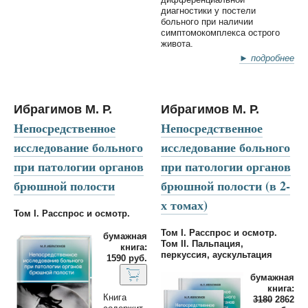
диагностики у постели
больного при наличии
симптомокомплекса острого
живота.
► подробнее
Ибрагимов М. Р.
Ибрагимов М. Р.
Непосредственное
Непосредственное
исследование больного
исследование больного
при патологии органов
при патологии органов
брюшной полости
брюшной полости (в 2-
х томах)
Том I. Расспрос и осмотр.
Том I. Расспрос и осмотр.
бумажная
Том II. Пальпация,
книга:
перкуссия, аускультация
1590 руб.
бумажная
книга:
Книга
3180
2862