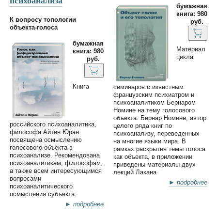
психоанализа
бумажная
книга: 980
К вопросу топологии
руб.
объекта-голоса
бумажная
Материал
книга: 980
цикла
руб.
Книга
семинаров с известным
французским психиатром и
психоаналитиком Бернаром
Номине на тему голосового
объекта. Бернар Номине, автор
российского психоаналитика,
целого ряда книг по
философа Айтен Юран
психоанализу, переведенных
посвящена осмыслению
на многие языки мира. В
голосового объекта в
рамках раскрытия темы голоса
психоанализе. Рекомендована
как объекта, в приложении
психоаналитикам, философам,
приведены материалы двух
а также всем интересующимся
лекций Лакана
вопросами
► подробнее
психоаналитического
осмысления субъекта.
► подробнее