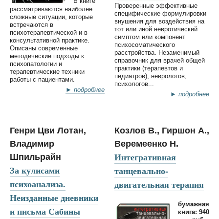
В книге
Проверенные эффективные
рассматриваются наиболее
специфические формулировки
сложные ситуации, которые
внушения для воздействия на
встречаются в
тот или иной невротический
психотерапевтической и в
симптом или компонент
консультативной практике.
психосоматического
Описаны современные
расстройства. Незаменимый
методические подходы к
справочник для врачей общей
психопатологии и
практики (терапевтов и
терапевтические техники
педиатров), неврологов,
работы с пациентами.
психологов...
► подробнее
► подробнее
Генри Цви Лотан,
Козлов В., Гиршон А.,
Владимир
Веремеенко Н.
Интегративная
Шпильрайн
За кулисами
танцевально-
психоанализа.
двигательная терапия
Неизданные дневники
бумажная
и письма Сабины
книга: 940