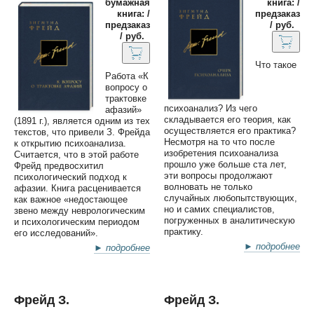
бумажная
книга: /
книга: /
предзаказ
предзаказ
/ руб.
/ руб.
Что такое
Работа «К
вопросу о
трактовке
психоанализ? Из чего
афазий»
складывается его теория, как
(1891 г.), является одним из тех
осуществляется его практика?
текстов, что привели З. Фрейда
Несмотря на то что после
к открытию психоанализа.
изобретения психоанализа
Считается, что в этой работе
прошло уже больше ста лет,
Фрейд предвосхитил
эти вопросы продолжают
психологический подход к
волновать не только
афазии. Книга расценивается
случайных любопытствующих,
как важное «недостающее
но и самих специалистов,
звено между неврологическим
погруженных в аналитическую
и психологическим периодом
практику.
его исследований».
► подробнее
► подробнее
Фрейд З.
Фрейд З.