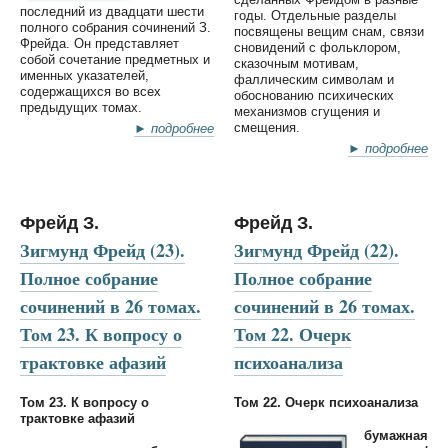
последний из двадцати шести
годы. Отдельные разделы
полного собрания сочинений З.
посвящены вещим снам, связи
Фрейда. Он представляет
сновидений с фольклором,
собой сочетание предметных и
сказочным мотивам,
именных указателей,
фаллическим символам и
содержащихся во всех
обоснованию психических
предыдущих томах.
механизмов сгущения и
смещения.
► подробнее
► подробнее
Фрейд З.
Фрейд З.
Зигмунд Фрейд (23).
Зигмунд Фрейд (22).
Полное собрание
Полное собрание
сочинений в 26 томах.
сочинений в 26 томах.
Том 23. К вопросу о
Том 22. Очерк
трактовке афазий
психоанализа
Том 23. К вопросу о
Том 22. Очерк психоанализа
трактовке афазий
бумажная