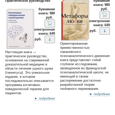
Практическое руководство
бумажная
книга: 980
руб.
бумажная
книга: 980
руб.
электронная
книга: 649
электронная
руб.
книга: 649
руб.
Ориентированная
преемственностью
лакановского
Настоящая книга —
психоаналитического движения
практическое руководство,
книга представляет собой
основанное на современной
глубокое исследование,
доказательной медицине в
проведенное во французской
области лечения ушного шума
психоаналитической школе, не
(тиннитуса). Это уникальное
имеющей в своем
издание, в котором
распоряжении достаточно
последовательно описывается
разработанной теории
программа когнитивно-
любовного переживания.
поведенческой терапии для
пациентов.
► подробнее
► подробнее