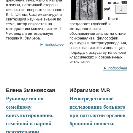
феномена Тени, «злого начала
книга: 499
в жизни, негативной стороны
руб.
личности», впервые описанного
К. Г. Юнгом. Систематизируя и
Книга
синтезируя научные знания по
теме, автор опирается на
предлагает глубокий и
методологию мягких систем П.
методологически
Чекленда и интегральную
обоснованный анализ на стыке
теорию К. Уилбера.
психоанализа, философии
культуры и литературоведения,
► подробнее
раскрывая истоки и эволюцию
подхода к искусству на основе
классических и современных
источников.
► подробнее
Елена Змановская
Ибрагимов М.Р.
Руководство по
Непосредственное
семейному
исследование больного
консультированию,
при патологии органов
семейной и парной
брюшной полости.
психотерапии