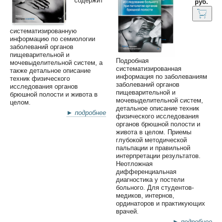
содержит
руб.
систематизированную
информацию по семиологии
заболеваний органов
пищеварительной и
Подробная
мочевыделительной систем, а
систематизированная
также детальное описание
информация по заболеваниям
техник физического
заболеваний органов
исследования органов
пищеварительной и
брюшной полости и живота в
мочевыделительной систем,
целом.
детальное описание техник
► подробнее
физического исследования
органов брюшной полости и
живота в целом. Приeмы
глубокой методической
пальпации и правильной
интерпретации результатов.
Неотложная
дифференциальная
диагностика у постели
больного. Для студентов-
медиков, интернов,
ординаторов и практикующих
врачей.
► подробнее