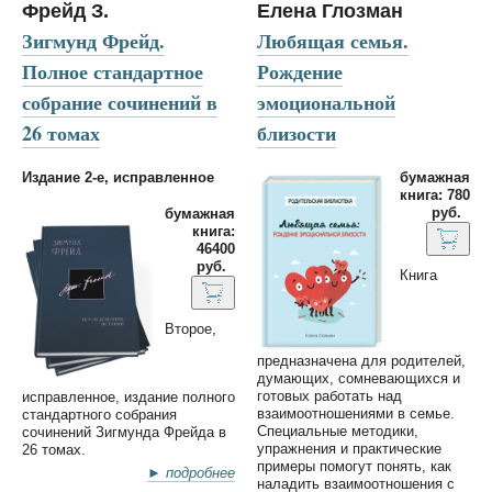
Фрейд З.
Елена Глозман
Зигмунд Фрейд.
Любящая семья.
Полное стандартное
Рождение
собрание сочинений в
эмоциональной
26 томах
близости
Издание 2-е, исправленное
бумажная
книга: 780
руб.
бумажная
книга:
46400
руб.
Книга
Второе,
предназначена для родителей,
думающих, сомневающихся и
готовых работать над
исправленное, издание полного
взаимоотношениями в семье.
стандартного собрания
Специальные методики,
сочинений Зигмунда Фрейда в
упражнения и практические
26 томах.
примеры помогут понять, как
► подробнее
наладить взаимоотношения с