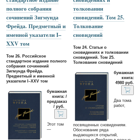
полного собрания
толковании
сочинений Зигмунда
сновидений. Том 25.
Фрейда. Предметный и
Толкование
именной указатели I–
сновидений
XXV том
Том 24. Статьи о
сновидениях и толковании
Том 26. Российское
сновидений. Том 25.
стандартное издание полного
Толкование сновидений
собрания сочинений
Зигмунда Фрейда.
бумажная
Предметный и именной
книга:
указатели I–XXV том
4980 руб.
бумажная
книга: /
Два тома
предзаказ
работ,
/ руб.
Этот том
посвященных сновидениям.
—
Обоснование ряда
выдающихся открытий,
сделанных Фрейдом в разные