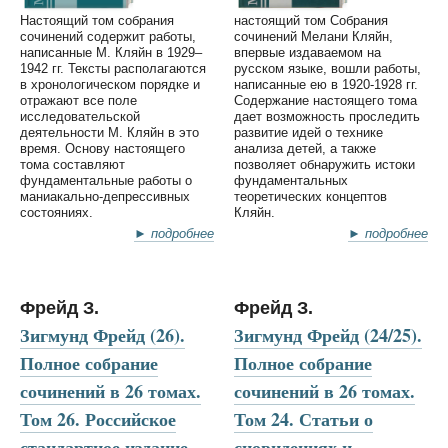
Настоящий том собрания
настоящий том Собрания
сочинений содержит работы,
сочинений Мелани Кляйн,
написанные М. Кляйн в 1929–
впервые издаваемом на
1942 гг. Тексты располагаются
русском языке, вошли работы,
в хронологическом порядке и
написанные ею в 1920-1928 гг.
отражают все поле
Содержание настоящего тома
исследовательской
дает возможность проследить
деятельности М. Кляйн в это
развитие идей о технике
время. Основу настоящего
анализа детей, а также
тома составляют
позволяет обнаружить истоки
фундаментальные работы о
фундаментальных
маниакально-депрессивных
теоретических концептов
состояниях.
Кляйн.
► подробнее
► подробнее
Фрейд З.
Фрейд З.
Зигмунд Фрейд (26).
Зигмунд Фрейд (24/25).
Полное собрание
Полное собрание
сочинений в 26 томах.
сочинений в 26 томах.
Том 26. Российское
Том 24. Статьи о
стандартное издание
сновидениях и