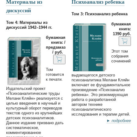
Материалы из
Психоанализ ребенка
дискуссий
Том 3: Психоанализ ребенка
Том 4: Материалы из
бумажная
дискуссий 1942–1944 гг.
книга:
1390 руб.
бумажная
книга: /
предзаказ
Этот том
/ руб.
собрания
сочинений
Том
готовится
выдающегося детского
к печати.
психоаналитика Мелани Кляйн
включает ее фундаментальное
Издательский проект
произведение «Психоанализ
«Психоаналитические труды
ребенка». Это резюмирующая
Мелани Кляйн» реализуется с
работа о разработанной
целью введения в научный и
автором технике
культурный оборот переводов
психоаналитического
текстов одного из крупнейших
исследования и терапии детей.
детских психоаналитиков.
► подробнее
Данное издание призвано дать
систематическое,
комментированное