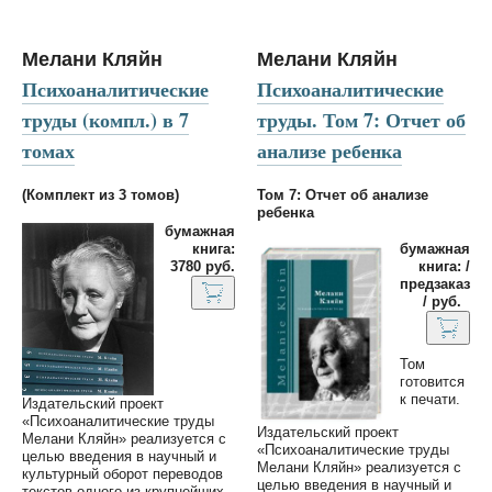
Мелани Кляйн
Мелани Кляйн
Психоаналитические
Психоаналитические
труды (компл.) в 7
труды. Том 7: Отчет об
томах
анализе ребенка
(Комплект из 3 томов)
Том 7: Отчет об анализе
ребенка
бумажная
книга:
бумажная
3780 руб.
книга: /
предзаказ
/ руб.
Том
готовится
к печати.
Издательский проект
«Психоаналитические труды
Издательский проект
Мелани Кляйн» реализуется с
«Психоаналитические труды
целью введения в научный и
Мелани Кляйн» реализуется с
культурный оборот переводов
целью введения в научный и
текстов одного из крупнейших