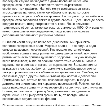
последнем случае наблюдается доминирование небесного
пространства, а наличие конфликта часто выражается
особенностями графики. На небе могут изображаться также
атмосферные явления, такие как облака или гроза, которые
привносят в рисунок особое настроение. На рисунках детей небесное
пространство заполняют также и другие образы. Здесь прежде всего
следует назвать птиц, встречаются ангелы. Чаше рисуются
технические объекты, такие как ракеты, самолеты, НЛО. Они вряд ли
имеют символическое содержание, чаще всего это игровые
дополнения увлеченного рисунком ребенка.
В нижней части рисунка наиболее диагностичным признаком
является изображение волн. Морские волны — это вода, а вода —
символ душевных переживаний. Инструкция теста побуждает
изображать волны в виде ритмично движущихся линий, при этом
ритмичность есть признак душевного здоровья. Рисунок прежде
всего показывает, была ли вообще понята тема «волны». Можно
оценить, как в волнах отражаются переживания. Большие волны
выражают сильные аффекты, гармонично колеблющиеся волны —
легкую проявляющуюся в общении эмоциональность. Слабые, не
связанные друг с другом волны бывают при апатии и депрессии.
Прямоугольные, острые волны позволяют сделать вывод о
длительном и интенсивном характере переживаний. Робкие, как бы
рассыпающиеся волны — о неуверенной в своих чувствах личности.
Волны, застывшие в форме зубцов, указывают на душевное
оцепенение. Если рисуются гребни пены, то всегда налицо
переживания актуального конфликта.
По сравнению с морем изображенный берег означает твердь. Твердь