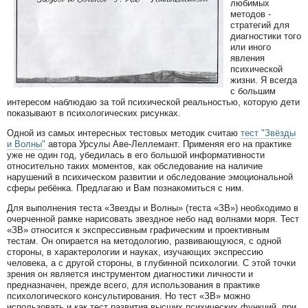
любимых
методов -
стратегий для
диагностики того
или иного
явления
психической
жизни. Я всегда
с большим
интересом наблюдаю за той психической реальностью, которую дети
показывают в психологических рисунках.
Одной из самых интересных тестовых методик считаю
тест "Звёзды
и Волны"
автора Урсулы Аве-Леллемант. Применяя его на практике
уже не один год, убедилась в его большой информативности
относительно таких моментов, как обследование на наличие
нарушений в психическом развитии и обследование эмоциональной
сферы ребёнка. Предлагаю и Вам познакомиться с ним.
Для выполнения теста «Звезды и Волны» (теста «ЗВ») необходимо в
очерченной рамке нарисовать звездное небо над волнами моря. Тест
«ЗВ» относится к экспрессивным графическим и проективным
тестам. Он опирается на методологию, развивающуюся, с одной
стороны, в характерологии и науках, изучающих экспрессию
человека, а с другой стороны, в глубинной психологии. С этой точки
зрения он является инструментом диагностики личности и
предназначен, прежде всего, для использования в практике
психологического консультирования. Но тест «ЗВ» можно
использовать и как тест развития высших психических функций, при