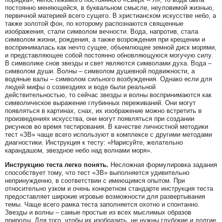
постоянно меняющейся, в буквальном смысле, неуловимой жизнью,
первичной материей всего сущего. В христианском искусстве небо, а
также золотой фон, по которому распознаются священные
изображения, стали символом вечности. Вода, напротив, стала
символом жизни, рождения, а также возрождения при крещении и
воспринималась как нечто сущее, объемлющее земной диск морями,
и представляющее собой постоянно обновляющуюся могучую силу.
В символике снов звезды и свет являются символами духа. Вода –
символом души. Волны – символом душевной подвижности, а
водяные валы – символом сильного возбуждения. Однако если для
людей мифы о созвездиях и воде были реальной
действительностью, то сейчас звезды и волны воспринимаются как
символическое выражение глубинных переживаний. Они могут
появляться в картинах, снах, их изображение можно встретить в
произведениях искусства, они могут появляться при создании
рисунков во время тестирования. В качестве личностной методики
тест «ЗВ» чаще всего используют в комплексе с другими методами
диагностики. Инструкция к тесту: «Нарисуйте, желательно
карандашом, звездное небо над волнами моря».
Инструкцию теста легко понять.
Несложная формулировка задания
способствует тому, что тест «ЗВ» выполняется удивительно
непринужденно, в соответствии с имеющимся опытом. При
относительно узком и очень конкретном стандарте инструкция теста
предоставляет широкие игровые возможности для развертывания
темы. Чаще всего рамка теста заполняется охотно и спонтанно.
Звезды и волны – самые простые из всех мыслимых образов
природы. Для того, чтобы их изобразить, не нужны глубокие и долгие