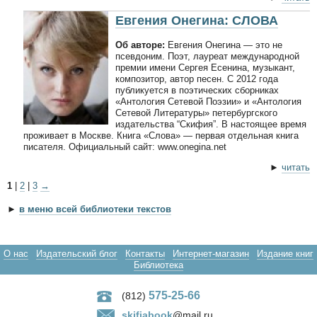
Евгения Онегина: СЛОВА
Об авторе:
Евгения Онегина — это не
псевдоним. Поэт, лауреат международной
премии имени Сергея Есенина, музыкант,
композитор, автор песен. С 2012 года
публикуется в поэтических сборниках
«Антология Сетевой Поэзии» и «Антология
Сетевой Литературы» петербургского
издательства “Скифия”. В настоящее время
проживает в Москве. Книга «Слова» — первая отдельная книга
писателя. Официальный сайт: www.onegina.net
►
читать
1
|
2
|
3
→
►
в меню всей библиотеки текстов
О нас
Издательский блог
Контакты
Интернет-магазин
Издание книг
Библиотека
575-25-66
(812)
skifiabook
@mail.ru