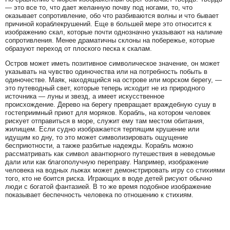
— это все то, что дает желанную почву под ногами, то, что
оказывает сопротивление, обо что разбиваются волны и что бывает
причиной кораблекрушений. Еще в большей мере это относится к
изображению скал, которые почти однозначно указывают на наличие
сопротивления. Менее драматичны склоны на побережье, которые
образуют переход от плоского песка к скалам.
Остров может иметь позитивное символическое значение, он может
указывать на чувство одиночества или на потребность побыть в
одиночестве. Маяк, находящийся на острове или морском берегу, —
это путеводный свет, которые теперь исходит не из природного
источника — луны и звезд, а имеет искусственное
происхождение. Дерево на берегу превращает враждебную сушу в
гостеприимный приют для моряков. Корабль, на котором человек
рискует отправиться в море, служит ему там местом обитания,
жилищем. Если судно изображается терпящим крушение или
идущим ко дну, то это может символизировать ощущение
бесприютности, а также разбитые надежды. Корабль можно
рассматривать как символ авантюрного путешествия в неведомые
дали или как благополучную переправу. Например, изображение
человека на водных лыжах может демонстрировать игру со стихиями
того, кто не боится риска. Играющих в воде детей рисуют обычно
люди с богатой фантазией. В то же время подобное изображение
показывает беспечность человека по отношению к стихиям.