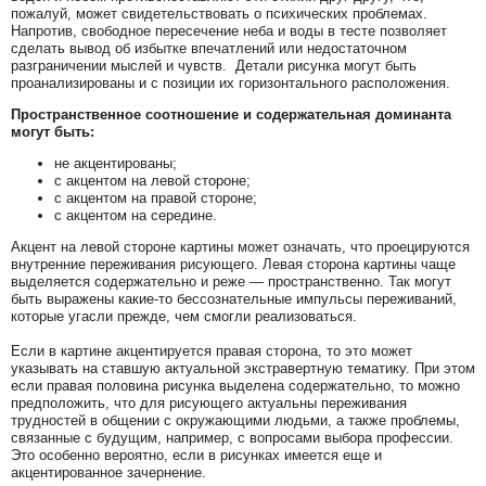
пожалуй, может свидетельствовать о психических проблемах.
Напротив, свободное пересечение неба и воды в тесте позволяет
сделать вывод об избытке впечатлений или недостаточном
разграничении мыслей и чувств. Детали рисунка могут быть
проанализированы и с позиции их горизонтального расположения.
Пространственное соотношение и содержательная доминанта
могут быть:
не акцентированы;
с акцентом на левой стороне;
с акцентом на правой стороне;
с акцентом на середине.
Акцент на левой стороне картины может означать, что проецируются
внутренние переживания рисующего. Левая сторона картины чаще
выделяется содержательно и реже — пространственно. Так могут
быть выражены какие-то бессознательные импульсы переживаний,
которые угасли прежде, чем смогли реализоваться.
Если в картине акцентируется правая сторона, то это может
указывать на ставшую актуальной экстравертную тематику. При этом
если правая половина рисунка выделена содержательно, то можно
предположить, что для рисующего актуальны переживания
трудностей в общении с окружающими людьми, а также проблемы,
связанные с будущим, например, с вопросами выбора профессии.
Это особенно вероятно, если в рисунках имеется еще и
акцентированное зачернение.