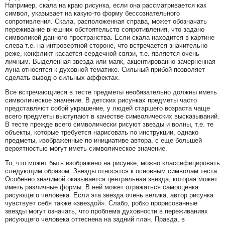
Например, скала на краю рисунка, если она рассматривается как
символ, указывает на какую-то форму бессознательного
сопротивления. Скала, расположенная справа, может обозначать
переживание внешних обстоятельств сопротивления, что задано
символикой данного пространства. Если скала находится в картине
слева т.е. на интровертной стороне, что встречается значительно
реже, конфликт касается сердечной связи, т.е. является очень
личным. Выделенная звезда или маяк, акцентированно зачерненная
луна относятся к духовной тематике. Сильный прибой позволяет
сделать вывод о сильных аффектах.
Все встречающиеся в тесте предметы необязательно должны иметь
символическое значение. В детских рисунках предметы часто
представляют собой украшение, у людей старшего возраста чаще
всего предметы выступают в качестве символических высказываний.
В тесте прежде всего символически рисуют звезды и волны, т.е. те
объекты, которые требуется нарисовать по инструкции, однако
предметы, изображенные по инициативе автора, с еще большей
вероятностью могут иметь символическое значение.
То, что может быть изображено на рисунке, можно классифицировать
следующим образом: Звезды относятся к основным символам теста.
Особенно значимой оказывается центральная звезда, которая может
иметь различные формы. В ней может отражаться самооценка
рисующего человека. Если эта звезда очень велика, автор рисунка
чувствует себя также «звездой». Слабо, робко прорисованные
звезды могут означать, что проблема духовности в переживаниях
рисующего человека оттеснена на задний план. Правда, в