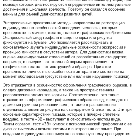
помощи которых диагностируются определенные интеллектуальные
достижения и школьная зрелость. Поэтому он оказался особенно
ценным для ранней диагностики развития детей.
Экспрессивные проективные методы направлены на регистрацию
индивидуальных особенностей поведения человека, которые
проявляются в мимике, жестах, голосе и графических изображениях.
Экспрессивный след грифеля в виде почерка или рисунка
фиксируется на бумаге. Это позволяется рассматривать и
основательно изучать индивидуальные особенности экспрессии и
проекцию личности в отсутствии автора. Для диагностики важна
оценка индивидуальных отклонений от разработанных стандартов;
например, в почерке – от школьной нормы правописания, в
графических тестах – от инструкций и образцов. При этом
проявляются личностные особенности автора и его состояние на
момент обследования (отсутствие или наличие нарушений психики).
Это отражается в особенностях оформления графических образов, в
следах движения карандаша, а также на пространственном
расположении элементов картины. Соответственно, это также
отражается в оформлении графического образа звезд, в следах от
движения руки при рисовании волн, а также в расположении
отдельных элементов рисунка на стандартном бланке теста. Эти три
основные характеристики письма, которые в почерке сплетены
воедино, в тесте «ЗВ» выступают в относительно чистом виде.
Таким образом, тест «ЗВ» близок к психологической графологии с ее
диагностическими возможностями и выстроен на ее опыте. При
создании индивидуального рисунка на заданную тему проецируется