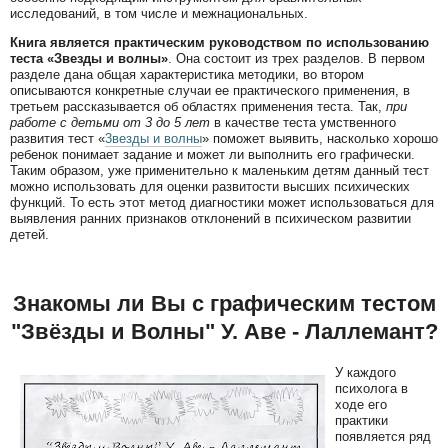
исследований, в том числе и межнациональных.
Книга является практическим руководством по использованию
теста «Звезды и волны»
. Она состоит из трех разделов. В первом
разделе дана общая характеристика методики, во втором
описываются конкретные случаи ее практического применения, в
третьем рассказывается об областях применения теста. Так,
при
работе с детьми от 3 до 5 лет
в качестве теста умственного
развития тест «
3везды и волны
» поможет выявить, насколько хорошо
ребенок понимает задание и может ли выполнить его графически.
Таким образом, уже применительно к маленьким детям данный тест
можно использовать для оценки развитости высших психических
функций. То есть этот метод диагностики может использоваться для
выявления ранних признаков отклонений в психическом развитии
детей.
Знакомы ли Вы с графическим тестом
"Звёзды и Волны" У. Аве - Лаллемант?
У каждого
психолога в
ходе его
практики
появляется ряд