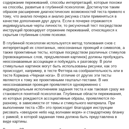
содержание переживаний, способы интерпретаций, которые похожи
на способы, развитые в глубинной психологии. Достигнутое таким
образом расширение диагностических возможностей теста привело к
тому, что анализ почерка и анализ рисунка стали применяться в
качестве дополнения друг друга. Если в почерке отражаются
индивидуальные черты личности, то рисуночный тест посредством
инструкций провоцирует отражение переживаний, относящихся к
скрытым глубинным слоям психики.
В глубинной психологии используется метод толкования снов с
интерпретаций их спонтанных, неосознанных проекций и символов, а
также проективные тесты, которые посредством различных стимулов
(провокационных слов, предъявления картинок) должны пробуждать
неосознаваемые ассоциации и побуждать к разговору. В роли
стимульных картинок могут быть использованы рисунки, как это
происходит, например, в тесте Феттера на сообразительность или в
тесте Кормана «Черная нога». В отличие от других эти тесты
являются к тому же проективными гештальт-тестами. В них
неосознаваемая проекция проявляется одновременно с
индивидуальным исполнением задания теста и как таковая сразу же
становится понятной психологам. Глубинные области переживания,
из которых рождаются ассоциативные образы, проявляются по-
разному, в зависимости от темы и стимульного материала. При
выполнении теста «ЗВ» это происходит благодаря инструкции
рисовать «звездное небо над волнами моря» и стандартному бланку
с рамкой, в которой заданная тема должна быть представлена в
виде картины.