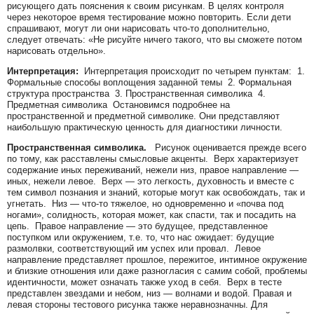
рисующего дать пояснения к своим рисункам. В целях контроля
через некоторое время тестирование можно повторить. Если дети
спрашивают, могут ли они нарисовать что-то дополнительно,
следует отвечать: «Не рисуйте ничего такого, что вы сможете потом
нарисовать отдельно».
Интерпретация:
Интерпретация происходит по четырем пунктам: 1.
Формальные способы воплощения заданной темы 2. Формальная
структура пространства 3. Пространственная символика 4.
Предметная символика Остановимся подробнее на
пространственной и предметной символике. Они представляют
наибольшую практическую ценность для диагностики личности.
Пространственная символика.
Рисунок оценивается прежде всего
по тому, как расставлены смысловые акценты. Верх характеризует
содержание иных переживаний, нежели низ, правое направление —
иных, нежели левое. Верх — это легкость, духовность и вместе с
тем символ познания и знаний, которые могут как освобождать, так и
угнетать. Низ — что-то тяжелое, но одновременно и «почва под
ногами», солидность, которая может, как спасти, так и посадить на
цепь. Правое направление — это будущее, представленное
поступком или окружением, т.е. то, что нас ожидает: будущие
размолвки, соответствующий им успех или провал. Левое
направление представляет прошлое, пережитое, интимное окружение
и близкие отношения или даже разногласия с самим собой, проблемы
идентичности, может означать также уход в себя. Верх в тесте
представлен звездами и небом, низ — волнами и водой. Правая и
левая стороны тестового рисунка также неравнозначны. Для