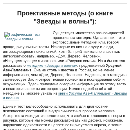
Проективные методы (о книге
"Звезды и волны"):
Существует множество разновидностей
проективных методик. Одна из них – это
экспрессивные методики или, говоря
проще, рисуночные тесты. Некоторые из них на слуху и люди,
интересующиеся психологией, хотя бы приблизительно знают как
интерпретировать, например, «Дом, Дерево, Человек»,
«Несуществующее животное» или «Рисунок семьи». Но я бы хотела
рассказать о
методике «Звезды и волны»
, предложенной
Урсулой
Аве-Лаллемант
. Она не столь известна в России, но не менее
информативна, чем «Дом, Дерево, Человек». Надеюсь, эта методика
заинтересует Вас и откроет новые горизонты в исследовании себя и
окружающих. Здесь приведена обзорная информация по этому тесту
и некоторые аспекты интерпретации. Более подробно об этой
методике вы можете узнать из
книги Урсулы Аве-Лаллемант «Звезды
и волны»
.
Данный тест целесообразно использовать для диагностики
психических состояний и внутриличностных проблем человека.
Автор теста исходит из положения, что любые отклонения от норм в
рисунке, которые мы можем рассматривать как дефект, искажение,
нарушение адекватности и целостности рисуемого образа, а также
акцентирование некоторых деталей, могут свидетельствовать о