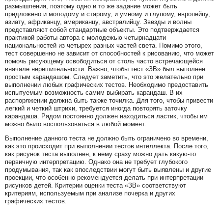
размышления, поэтому одно и то же задание может быть
предложено и молодому и старому, и умному и глупому, европейцу,
азиату, африканцу, американцу, австралийцу. Звезды и волны
представляют собой стандартные объекты. Это подтверждается
практикой работы автора с молодежью четырнадцати
национальностей из четырех разных частей света. Помимо этого,
тест совершенно не зависит от способностей к рисованию, что может
помочь рисующему освободиться от столь часто встречающейся
вначале нерешительности. Важно, чтобы тест «ЗВ» был выполнен
простым карандашом. Следует заметить, что это желательно при
выполнении любых графических тестов. Необходимо предоставить
испытуемым возможность самим выбирать карандаш. В их
распоряжении должна быть также точилка. Для того, чтобы привести
легкий и четкий штрихи, требуется иногда повторять заточку
карандаша. Рядом постоянно должен находиться ластик, чтобы им
можно было воспользоваться в любой момент.
Выполнение данного теста не должно быть ограничено во времени,
как это происходит при выполнении тестов интеллекта. После того,
как рисунок теста выполнен, к нему сразу можно дать какую-то
первичную интерпретацию. Однако она не требует глубокого
продумывания, так как впоследствии могут быть выявлены и другие
проекции, что особенно рекомендуется делать при интерпретации
рисунков детей. Критерии оценки теста «ЗВ» соответствуют
критериям, используемым при анализе почерка и других
графических тестов.