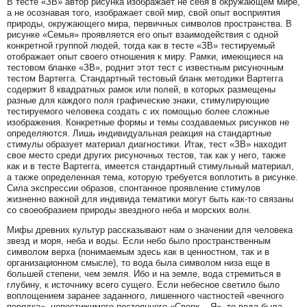
В тесте «ЗВ» автор рисунка изображает не себя в окружающем мире,
а не осознавая того, изображает свой мир, свой опыт восприятия
природы, окружающего мира, первичных символов пространства. В
рисунке «Семья» проявляется его опыт взаимодействия с одной
конкретной группой людей, тогда как в тесте «ЗВ» тестируемый
отображает опыт своего отношения к миру. Рамки, имеющиеся на
тестовом бланке «ЗВ», роднит этот тест с известным рисуночным
тестом Вартегга. Стандартный тестовый бланк методики Вартегга
содержит 8 квадратных рамок или полей, в которых размещены
разные для каждого поля графические знаки, стимулирующие
тестируемого человека создать с их помощью более сложные
изображения. Конкретные формы и темы создаваемых рисунков не
определяются. Лишь индивидуальная реакция на стандартные
стимулы образует материал диагностики. Итак, тест «ЗВ» находит
свое место среди других рисуночных тестов, так как у него, также
как и в тесте Вартегга, имеется стандартный стимульный материал,
а также определенная тема, которую требуется воплотить в рисунке.
Сила экспрессии образов, спонтанное проявление стимулов
жизненно важной для индивида тематики могут быть как-то связаны
со своеобразием природы звездного неба и морских волн.
Мифы древних культур рассказывают нам о значении для человека
звезд и моря, неба и воды. Если небо было пространственным
символом верха (понимаемым здесь как в ценностном, так и в
организационном смысле), то вода была символом низа еще в
большей степени, чем земля. Ибо и на земле, вода стремиться в
глубину, к источнику всего сущего. Если небесное светило было
воплощением заранее заданного, лишенного частностей «вечного
порядка», непостижимого постоянного «Сверх – Я», то вода была