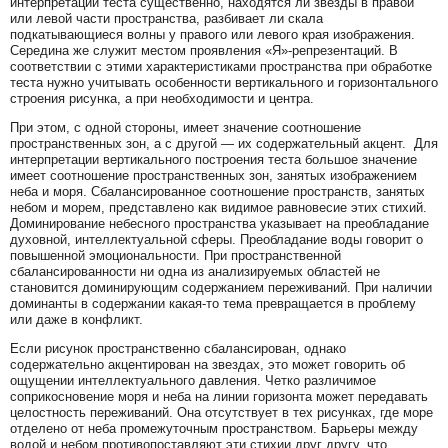
интерпретации теста существенно, находятся ли звезды в правой
или левой части пространства, разбивает ли скала
подкатывающиеся волны у правого или левого края изображения.
Середина же служит местом проявления «Я»-репрезентаций. В
соответствии с этими характеристиками пространства при обработке
теста нужно учитывать особенности вертикального и горизонтального
строения рисунка, а при необходимости и центра.
При этом, с одной стороны, имеет значение соотношение
пространственных зон, а с другой — их содержательный акцент. Для
интерпретации вертикального построения теста большое значение
имеет соотношение пространственных зон, занятых изображением
неба и моря. Сбалансированное соотношение пространств, занятых
небом и морем, представлено как видимое равновесие этих стихий.
Доминирование небесного пространства указывает на преобладание
духовной, интеллектуальной сферы. Преобладание воды говорит о
повышенной эмоциональности. При пространственной
сбалансированности ни одна из анализируемых областей не
становится доминирующим содержанием переживаний. При наличии
доминанты в содержании какая-то тема превращается в проблему
или даже в конфликт.
Если рисунок пространственно сбалансирован, однако
содержательно акцентирован на звездах, это может говорить об
ощущении интеллектуального давления. Четко различимое
соприкосновение моря и неба на линии горизонта может передавать
целостность переживаний. Она отсутствует в тех рисунках, где море
отделено от неба промежуточным пространством. Барьеры между
водой и небом противопоставляют эти стихии друг другу, что,