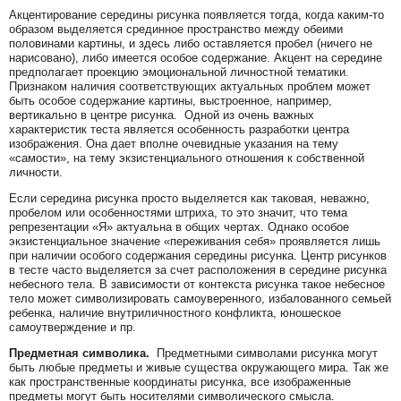
Акцентирование середины рисунка появляется тогда, когда каким-то
образом выделяется срединное пространство между обеими
половинами картины, и здесь либо оставляется пробел (ничего не
нарисовано), либо имеется особое содержание. Акцент на середине
предполагает проекцию эмоциональной личностной тематики.
Признаком наличия соответствующих актуальных проблем может
быть особое содержание картины, выстроенное, например,
вертикально в центре рисунка. Одной из очень важных
характеристик теста является особенность разработки центра
изображения. Она дает вполне очевидные указания на тему
«самости», на тему экзистенциального отношения к собственной
личности.
Если середина рисунка просто выделяется как таковая, неважно,
пробелом или особенностями штриха, то это значит, что тема
репрезентации «Я» актуальна в общих чертах. Однако особое
экзистенциальное значение «переживания себя» проявляется лишь
при наличии особого содержания середины рисунка. Центр рисунков
в тесте часто выделяется за счет расположения в середине рисунка
небесного тела. В зависимости от контекста рисунка такое небесное
тело может символизировать самоуверенного, избалованного семьей
ребенка, наличие внутриличностного конфликта, юношеское
самоутверждение и пр.
Предметная символика.
Предметными символами рисунка могут
быть любые предметы и живые существа окружающего мира. Так же
как пространственные координаты рисунка, все изображенные
предметы могут быть носителями символического смысла.