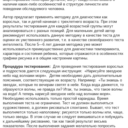
наличии каких-либо особенностей в структуре личности или
поведении обследуемого человека.
Автор предлагает применять методику для диагностики как
взрослых, так и детей начиная с трехлетнего возраста. При этом
результаты тестирования для каждой возрастной группы могут
анализироваться с разных позиций. Для маленьких детей автор
рекомендует использовать данную методику в качестве теста для
оценки их умственного развития, т.е. в качестве своеобразного теста
интеллекта. После 5—6 лет данная методика уже может
использоваться преимущественно для диагностики темперамента,
характера и состояния ребенка, которые отражаются в особенностях
графики рисунка и в общем настроении картины.
Процедура тестирования:
Для проведения тестирования взрослых
и подростков дается следующая инструкция: «Нарисуйте звездное
небо над волнами моря». Детям необходимо дать дополнительные
пояснения, соответствующие их возрасту. Например: «Ты знаешь о
звездах, которые по вечерам светят в небе. Когда вода движется, то
образуются волны, не правда ли? Итак, ты знаешь, что такое волны
на воде! А теперь нарисуй звездное небо над волнами моря».
Необходимо использовать только простой карандаш. Время
выполнения теста не ограничено. Тест не должен выполняться
художественно, а должен рисоваться спонтанно. Бывает, что тест
выполняется только наполовину: рисуются только волны или, чаще,
только звезды. В этом случае не следует вмешиваться и побуждать
к дальнейшему рисованию, так как такой результат весьма
показателен. После выполнения задания желательно попросить