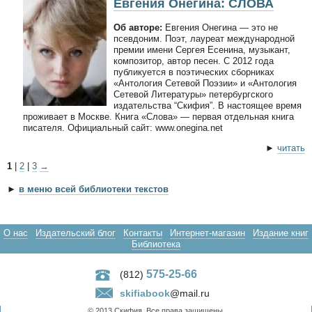
Евгения Онегина: СЛОВА
Об авторе:
Евгения Онегина — это не
псевдоним. Поэт, лауреат международной
премии имени Сергея Есенина, музыкант,
композитор, автор песен. С 2012 года
публикуется в поэтических сборниках
«Антология Сетевой Поэзии» и «Антология
Сетевой Литературы» петербургского
издательства “Скифия”. В настоящее время
проживает в Москве. Книга «Слова» — первая отдельная книга
писателя. Официальный сайт: www.onegina.net
►
читать
1
|
2
|
3
→
►
в меню всей библиотеки текстов
О нас
Издательский блог
Контакты
Интернет-магазин
Издание книг
Библиотека
575-25-66
(812)
skifiabook
@mail.ru
© 2013 Скифия. Все права защищены.