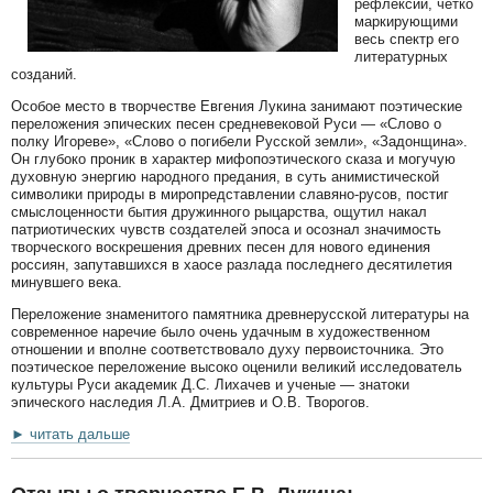
рефлексии, четко
маркирующими
весь спектр его
литературных
созданий.
Особое место в творчестве Евгения Лукина занимают поэтические
переложения эпических песен средневековой Руси — «Слово о
полку Игореве», «Слово о погибели Русской земли», «Задонщина».
Он глубоко проник в характер мифопоэтического сказа и могучую
духовную энергию народного предания, в суть анимистической
символики природы в миропредставлении славяно-русов, постиг
смыслоценности бытия дружинного рыцарства, ощутил накал
патриотических чувств создателей эпоса и осознал значимость
творческого воскрешения древних песен для нового единения
россиян, запутавшихся в хаосе разлада последнего десятилетия
минувшего века.
Переложение знаменитого памятника древнерусской литературы на
современное наречие было очень удачным в художественном
отношении и вполне соответствовало духу первоисточника. Это
поэтическое переложение высоко оценили великий исследователь
культуры Руси академик Д.С. Лихачев и ученые — знатоки
эпического наследия Л.А. Дмитриев и О.В. Творогов.
► читать дальше