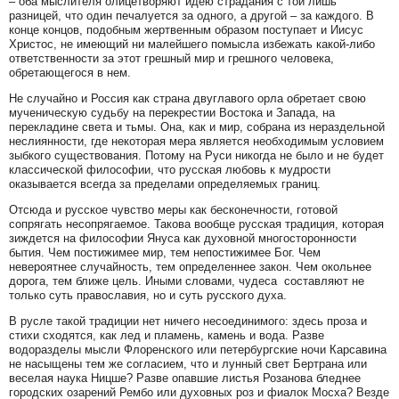
– оба мыслителя олицетворяют идею страдания с той лишь
разницей, что один печалуется за одного, а другой – за каждого. В
конце концов, подобным жертвенным образом поступает и Иисус
Христос, не имеющий ни малейшего помысла избежать какой-либо
ответственности за этот грешный мир и грешного человека,
обретающегося в нем.
Не случайно и Россия как страна двуглавого орла обретает свою
мученическую судьбу на перекрестии Востока и Запада, на
перекладине света и тьмы. Она, как и мир, собрана из нераздельной
неслиянности, где некоторая мера является необходимым условием
зыбкого существования. Потому на Руси никогда не было и не будет
классической философии, что русская любовь к мудрости
оказывается всегда за пределами определяемых границ.
Отсюда и русское чувство меры как бесконечности, готовой
сопрягать несопрягаемое. Такова вообще русская традиция, которая
зиждется на философии Януса как духовной многосторонности
бытия. Чем постижимее мир, тем непостижимее Бог. Чем
невероятнее случайность, тем определеннее закон. Чем окольнее
дорога, тем ближе цель. Иными словами, чудеса составляют не
только суть православия, но и суть русского духа.
В русле такой традиции нет ничего несоединимого: здесь проза и
стихи сходятся, как лед и пламень, камень и вода. Разве
водоразделы мысли Флоренского или петербургские ночи Карсавина
не насыщены тем же согласием, что и лунный свет Бертрана или
веселая наука Ницше? Разве опавшие листья Розанова бледнее
городских озарений Рембо или духовных роз и фиалок Мосха? Везде