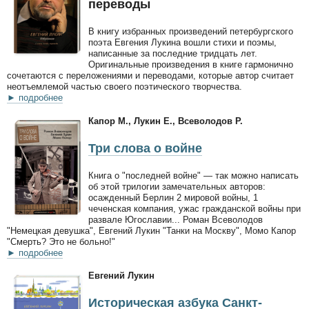
переводы
В книгу избранных произведений петербургского
поэта Евгения Лукина вошли стихи и поэмы,
написанные за последние тридцать лет.
Оригинальные произведения в книге гармонично
сочетаются с переложениями и переводами, которые автор считает
неотъемлемой частью своего поэтического творчества.
► подробнее
Капор М., Лукин Е., Всеволодов Р.
Три слова о войне
Книга о "последней войне" — так можно написать
об этой трилогии замечательных авторов:
осажденный Берлин 2 мировой войны, 1
чеченская компания, ужас гражданской войны при
развале Югославии... Роман Всеволодов
"Немецкая девушка", Евгений Лукин "Танки на Москву", Момо Капор
"Смерть? Это не больно!"
► подробнее
Евгений Лукин
Историческая азбука Санкт-