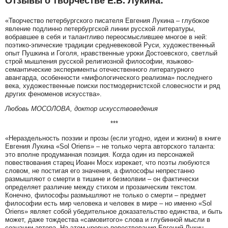
Отзывы о творчестве Е.В. Лукина:
«Творчество петербургского писателя Евгения Лукина – глубокое
явление подлинно петербургской линии русской литературы,
вобравшее в себя и талантливо переосмыслившее многое в ней:
поэтико-эпические традиции средневековой Руси, художественный
опыт Пушкина и Гоголя, нравственные уроки Достоевского, светлый
строй мышления русской религиозной философии, языково-
семантические эксперименты отечественного литературного
авангарда, особенности «мифологического реализма» последнего
века, художественные поиски постмодернистской словесности и ряд
других феноменов искусства».
Любовь МОСОЛОВА, доктор искусствоведения
***
«Нераздельность поэзии и прозы (если угодно, идеи и жизни) в книге
Евгения Лукина «Sol Oriens» – не только черта авторского таланта:
это вполне продуманная позиция. Когда один из персонажей
повествования старец Иоанн Мосх изрекает, что поэты любуются
словом, не постигая его значения, а философы непрестанно
размышляют о смерти в тишине и безмолвии – он фактически
определяет различие между стихом и прозаическим текстом.
Конечно, философы размышляют не только о смерти – предмет
философии есть мир человека и человек в мире – но именно «Sol
Oriens» являет собой убедительное доказательство единства, и быть
может, даже тождества «самовитого» слова и глубинной мысли в
сознании автора. На этом уровне повествования Евгений Лукин