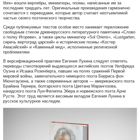
libre» вошли верлибры, миниатюры, поэмы, написанные им за
последние тридцать лет. Оригинальные произведения гармонично
сочетаются с переводами, которые автор считает неотъемлемой
частью своего поэтического творчества.
Среди публикуемых текстов особое место занимает переложение
свободным стихом древнерусского литературного памятника «Слово
о полку Игореве», а также циклы миниатюр «Sol Oriens», «Lustgarten,
сиречь вертоград царский» и исторические поэмы «Костер
Амасийский» и «Каменный мед», исполненные религиозной
проблематики.
В версификационной практике Евгения Лукина следует отметить
переводы стихотворений выдающихся английских поэтов Уилфреда
Оуэна и Исаака Розенберга, павших на полях сражений Первой
мировой войны, замечательного немецкого поэта Берриса фон
Мюнхгаузена, а также современных авторов — американского поэта
Брайана Тернера, болгарского поэта Цветана Марангозова,
канадского поэта Луи-Филиппа Эбера и норвежского поэта Арне
Русте. Этот труд является весомым вкладом Евгения Лукина в
русское культурное наследие.