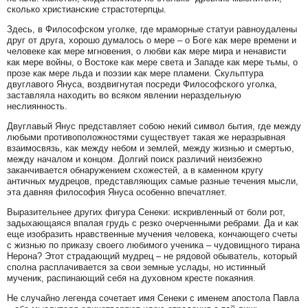
сколько христианские страстотерпцы.
Здесь, в Философском уголке, где мраморные статуи равноудалены
друг от друга, хорошо думалось о мере – о Боге как мере времени и
человеке как мере мгновения, о любви как мере мира и ненависти
как мере войны, о Востоке как мере света и Западе как мере тьмы, о
прозе как мере льда и поэзии как мере пламени. Скульптура
двуглавого Януса, воздвигнутая посреди Философского уголка,
заставляла находить во всяком явлении нераздельную
неслиянность.
Двуглавый Янус представляет собою некий символ бытия, где между
любыми противоположностями существует такая же неразрывная
взаимосвязь, как между небом и землей, между жизнью и смертью,
между началом и концом. Долгий поиск различий неизбежно
заканчивается обнаружением схожестей, а в каменном кругу
античных мудрецов, представляющих самые разные течения мысли,
эта давняя философия Януса особенно впечатляет.
Выразительнее других фигура Сенеки: искривленный от боли рот,
задыхающаяся впалая грудь с резко очерченными ребрами. Да и как
еще изобразить нравственные мучения человека, кончающего счеты
с жизнью по приказу своего любимого ученика – чудовищного тирана
Нерона? Этот страдающий мудрец – не рядовой обыватель, который
сполна расплачивается за свои земные услады, но истинный
мученик, распинающий себя на духовном кресте покаяния.
Не случайно легенда сочетает имя Сенеки с именем апостола Павла