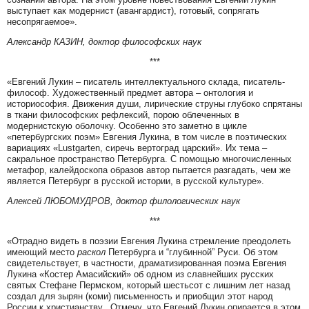
выступает как модернист (авангардист), готовый, сопрягать
несопрягаемое».
Александр КАЗИН, доктор философских наук
***
«Евгений Лукин – писатель интеллектуального склада, писатель-
философ. Художественный предмет автора – онтология и
историософия. Движения души, лирические струны глубоко спрятаны
в ткани философских рефлексий, порою облеченных в
модернистскую оболочку. Особенно это заметно в цикле
«петербургских поэм» Евгения Лукина, в том числе в поэтических
вариациях «Lustgarten, сиречь вертоград царский». Их тема –
сакральное пространство Петербурга. С помощью многочисленных
метафор, калейдоскопа образов автор пытается разгадать, чем же
является Петербург в русской истории, в русской культуре».
Алексей ЛЮБОМУДРОВ, доктор филологических наук
***
«Отрадно видеть в поэзии Евгения Лукина стремление преодолеть
имеющий место
раскол
Петербурга и “глубинной” Руси. Об этом
свидетельствует, в частности, драматизированная поэма Евгения
Лукина «Костер Амасийский» об одном из славнейших русских
святых Стефане Пермском, который шестьсот с лишним лет назад
создал для зырян (коми) письменность и приобщил этот народ
России к христианству. Отмечу, что Евгений Лукин опирается в этом