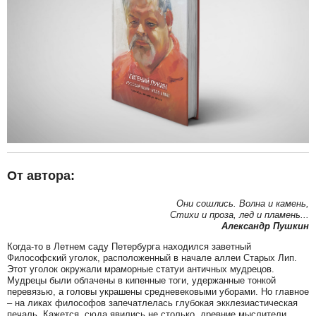
От автора:
Они сошлись. Волна и камень,
Стихи и проза, лед и пламень...
Александр Пушкин
Когда-то в Летнем саду Петербурга находился заветный
Философский уголок, расположенный в начале аллеи Старых Лип.
Этот уголок окружали мраморные статуи античных мудрецов.
Мудрецы были облачены в кипенные тоги, удержанные тонкой
перевязью, а головы украшены средневековыми уборами. Но главное
– на ликах философов запечатлелась глубокая экклезиастическая
печаль. Кажется, сюда явились не столько древние мыслители,