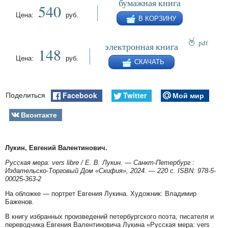
бумажная книга
540
Цена:
руб.
В КОРЗИНУ
pdf
электронная книга
148
epub
Цена:
руб.
СКАЧАТЬ
fb2
Facebook
Twitter
Мой мир
Поделиться
Вконтакте
Лукин, Евгений Валентинович.
Русская мера: vers libre / Е. В. Лукин. — Санкт-Петербург :
Издательско-Торговый Дом «Скифия», 2024. — 220 с. ISBN: 978-5-
00025-363-2
На обложке — портрет Евгения Лукина. Художник: Владимир
Баженов.
В книгу избранных произведений петербургского поэта, писателя и
переводчика Евгения Валентиновича Лукина «Русская мера: vers