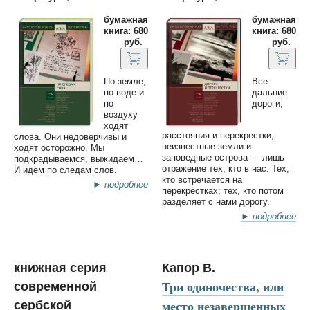
бумажная
бумажная
книга: 680
книга: 680
руб.
руб.
По земле,
Все
по воде и
дальние
по
дороги,
воздуху
ходят
расстояния и перекрестки,
слова. Они недоверчивы и
неизвестные земли и
ходят осторожно. Мы
заповедные острова — лишь
подкрадываемся, выжидаем…
отражение тех, кто в нас. Тех,
И идем по следам слов.
кто встречается на
► подробнее
перекрестках; тех, кто потом
разделяет с нами дорогу.
► подробнее
книжная серия
Капор В.
Три одиночества, или
современной
место незавершенных
сербской