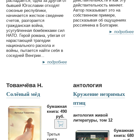
действительности и как эту
распадается, одна за другой от
действительность меняет.
бывшей Югославии отходят
Автор показывает это на
союзные республики,
собственном примере,
начинается жесткое сведение
рассказывая об ощущениях
счетов, разгорается
россиянина в Болгарии.
гражданская война,
усугубленная бомбежками сил
► подробнее
НАТО. Герой романа, убегая от
нарастающей трагедии
национального раскола и
войны, пытается найти себя в
соседней Венгрии...
► подробнее
Тованчёва Н.
антология
Солёный мёд
Кружение незримых
птиц
бумажная
книга: 490
антология живой
руб.
литературы, том 12
бумажная
Третья
книга: 680
книга