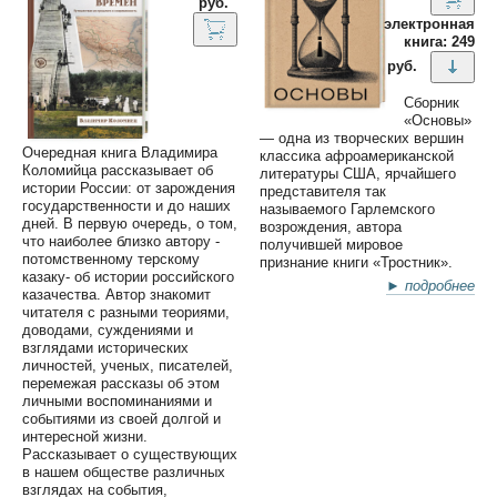
руб.
электронная
книга: 249
руб.
Сборник
«Основы»
— одна из творческих вершин
Очередная книга Владимира
классика афроамериканской
Коломийца рассказывает об
литературы США, ярчайшего
истории России: от зарождения
представителя так
государственности и до наших
называемого Гарлемского
дней. В первую очередь, о том,
возрождения, автора
что наиболее близко автору -
получившей мировое
потомственному терскому
признание книги «Тростник».
казаку- об истории российского
► подробнее
казачества. Автор знакомит
читателя с разными теориями,
доводами, суждениями и
взглядами исторических
личностей, ученых, писателей,
перемежая рассказы об этом
личными воспоминаниями и
событиями из своей долгой и
интересной жизни.
Рассказывает о существующих
в нашем обществе различных
взглядах на события,