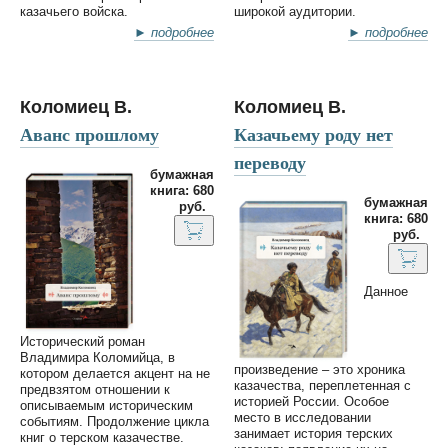
казачьего войска.
широкой аудитории.
► подробнее
► подробнее
Коломиец В.
Коломиец В.
Аванс прошлому
Казачьему роду нет
переводу
бумажная
книга: 680
бумажная
руб.
книга: 680
руб.
Данное
Исторический роман
Владимира Коломийца, в
произведение – это хроника
котором делается акцент на не
казачества, переплетенная с
предвзятом отношении к
историей России. Особое
описываемым историческим
место в исследовании
событиям. Продолжение цикла
занимает история терских
книг о терском казачестве.