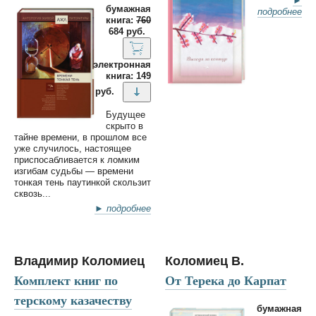
►
бумажная
подробнее
книга:
760
684 руб.
электронная
книга: 149
руб.
Будущее
скрыто в
тайне времени, в прошлом все
уже случилось, настоящее
приспосабливается к ломким
изгибам судьбы — времени
тонкая тень паутинкой скользит
сквозь...
► подробнее
Владимир Коломиец
Коломиец В.
Комплект книг по
От Терека до Карпат
терскому казачеству
бумажная