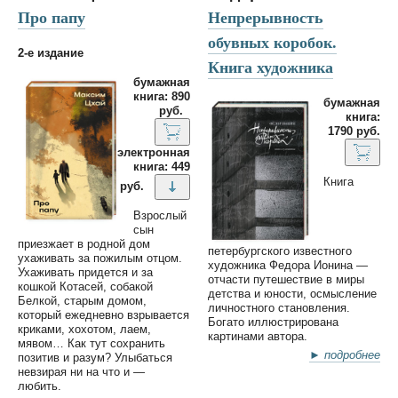
Про папу
Непрерывность
обувных коробок.
2-е издание
Книга художника
бумажная
книга: 890
бумажная
руб.
книга:
1790 руб.
электронная
книга: 449
Книга
руб.
Взрослый
сын
приезжает в родной дом
петербургского известного
ухаживать за пожилым отцом.
художника Федора Ионина —
Ухаживать придется и за
отчасти путешествие в миры
кошкой Котасей, собакой
детства и юности, осмысление
Белкой, старым домом,
личностного становления.
который ежедневно взрывается
Богато иллюстрирована
криками, хохотом, лаем,
картинами автора.
мявом… Как тут сохранить
► подробнее
позитив и разум? Улыбаться
невзирая ни на что и —
любить.