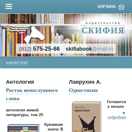
КОРЗИНА
575-25-66
(812)
skifiabook
@mail.ru
КАТАЛОГ КНИГ
Антология
Лаврухин А.
Росток непослушного
Одностихия
слова
Готовится
к печати
антология живой
►
литературы, том 25
подробнее
бумажная
книга: В