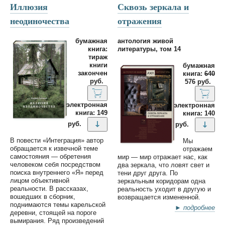
Иллюзия
Сквозь зеркала и
неодиночества
отражения
бумажная
антология живой
книга:
литературы, том 14
тираж
книги
бумажная
закончен
книга:
640
руб.
576 руб.
электронная
электронная
книга: 149
книга: 140
руб.
руб.
В повести «Интеграция» автор
Мы
обращается к извечной теме
отражаем
самостояния — обретения
мир — мир отражает нас, как
человеком себя посредством
два зеркала, что ловят свет и
поиска внутреннего «Я» перед
тени друг друга. По
лицом объективной
зеркальным коридорам одна
реальности. В рассказах,
реальность уходит в другую и
вошедших в сборник,
возвращается измененной.
поднимаются темы карельской
► подробнее
деревни, стоящей на пороге
вымирания. Ряд произведений