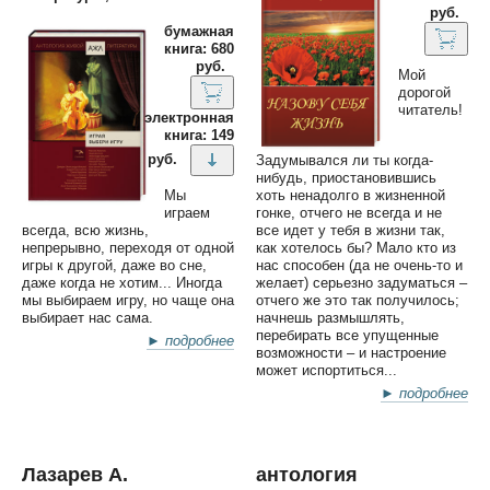
руб.
бумажная
книга: 680
руб.
Мой
дорогой
читатель!
электронная
книга: 149
руб.
Задумывался ли ты когда-
нибудь, приостановившись
хоть ненадолго в жизненной
Мы
гонке, отчего не всегда и не
играем
все идет у тебя в жизни так,
всегда, всю жизнь,
как хотелось бы? Мало кто из
непрерывно, переходя от одной
нас способен (да не очень-то и
игры к другой, даже во сне,
желает) серьезно задуматься –
даже когда не хотим... Иногда
отчего же это так получилось;
мы выбираем игру, но чаще она
начнешь размышлять,
выбирает нас сама.
перебирать все упущенные
► подробнее
возможности – и настроение
может испортиться...
► подробнее
Лазарев А.
антология