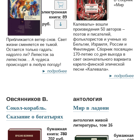
«Мир
электронная
книга: 89
руб.
Калевалы» вошли
произведения 50 авторов –
поэтов и писателей,
фольклористов и ученых из
Приближается ветер снов. Свет
Бельгии, Израиля, России и
жизни сменяется ее тьмой.
Финляндии. Сборник посвящен
Остается только гадать:
170-летию со дня выхода в
надолго ли? Лепесток за
свет окончательного варианта
лепестком… А чудеса
карело-финской эпической
происходят в любую погоду!
песни «Калевала».
► подробнее
► подробнее
Овсянников В.
антология
Сокол-корабль.
Мир в ладони
Сказание о богатырях
антология живой
литературы, том 16
бумажная
книга:
780
бумажная
702 руб.