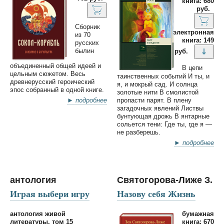
книга: 680
руб.
Сборник
электронная
из 70
книга: 149
русских
былин
руб.
объединенный общей идеей и
В цепи
цельным сюжетом. Весь
таинственных событий И ты, и
древнерусский героический
я, и мокрый сад. И солнца
эпос собранный в одной книге.
золотые нити В смолистой
► подробнее
пропасти парят. В плену
загадочных явлений Листвы
бунтующая дрожь В янтарные
сольется тени: Где ты, где я —
не разберешь.
► подробнее
антология
Святогорова-Лиже З.
Играя выбери игру
Назову себя Жизнь
антология живой
бумажная
литературы, том 15
книга: 670