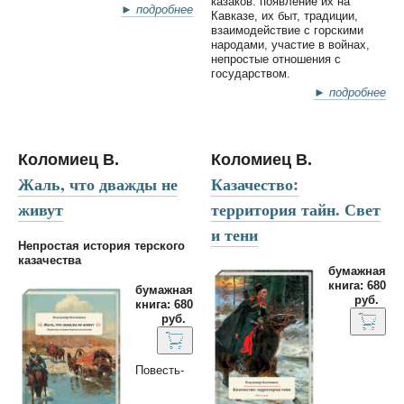
казаков: появление их на
► подробнее
Кавказе, их быт, традиции,
взаимодействие с горскими
народами, участие в войнах,
непростые отношения с
государством.
► подробнее
Коломиец В.
Коломиец В.
Жаль, что дважды не
Казачество:
живут
территория тайн. Свет
и тени
Непростая история терского
казачества
бумажная
книга: 680
бумажная
руб.
книга: 680
руб.
Повесть-