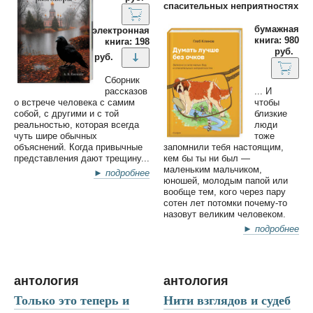
спасительных неприятностях
бумажная
электронная
книга: 980
книга: 198
руб.
руб.
Сборник
рассказов
... И
о встрече человека с самим
чтобы
собой, с другими и с той
близкие
реальностью, которая всегда
люди
чуть шире обычных
тоже
объяснений. Когда привычные
запомнили тебя настоящим,
представления дают трещину...
кем бы ты ни был —
маленьким мальчиком,
► подробнее
юношей, молодым папой или
вообще тем, кого через пару
сотен лет потомки почему-то
назовут великим человеком.
► подробнее
антология
антология
Только это теперь и
Нити взглядов и судеб