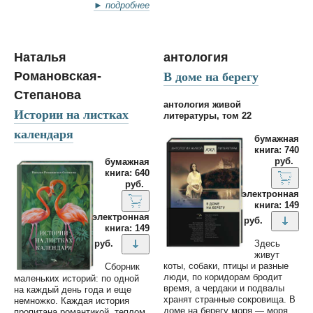
► подробнее
Наталья
антология
В доме на берегу
Романовская-
Степанова
антология живой
Истории на листках
литературы, том 22
календаря
бумажная
книга: 740
руб.
бумажная
книга: 640
руб.
электронная
книга: 149
электронная
руб.
книга: 149
руб.
Здесь
живут
коты, собаки, птицы и разные
Сборник
люди, по коридорам бродит
маленьких историй: по одной
время, а чердаки и подвалы
на каждый день года и еще
хранят странные сокровища. В
немножко. Каждая история
доме на берегу моря — моря
пропитана романтикой, теплом,