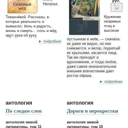
руб.
Натальи
Кружение
Тованчёвой. Рассказы, в
незримых
которых реальность и
птиц в
вымысел, боль и радость,
высоком
жизнь и смерть... соль и мёд
идут рука об руку.
пустынном в небе, — сначала
► подробнее
их даже не видно, но они
снижаются, и ветер, поднятый
их крыльями, касается лица.
Так же приходит и
вдохновение, и тогда любое,
даже самое незначительное
внешнее впечатление дает
росток образа.
► подробнее
антология
антология
По следам слов
Дороги и перекрестки
антология живой
антология живой
литературы, том 11
литературы, том 10