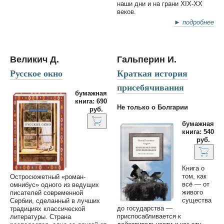
наши дни и на грани XIX-XX
веков.
► подробнее
Великич Д.
Гальперин И.
Русское окно
Краткая история
присебячивания
бумажная
книга: 690
Не только о Болгарии
руб.
бумажная
книга: 540
руб.
Книга о
том, как
Остросюжетный «роман-
всё — от
омнибус» одного из ведущих
живого
писателей современной
существа
Сербии, сделанный в лучших
до государства —
традициях классической
приспосабливается к
литературы. Страна