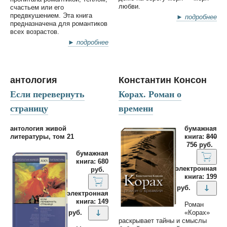
любви.
счастьем или его
предвкушением. Эта книга
► подробнее
предназначена для романтиков
всех возрастов.
► подробнее
антология
Константин Консон
Если перевернуть
Корах. Роман о
страницу
времени
антология живой
бумажная
литературы, том 21
книга:
840
756 руб.
бумажная
книга: 680
электронная
руб.
книга: 199
руб.
электронная
книга: 149
Роман
«Корах»
руб.
раскрывает тайны и смыслы