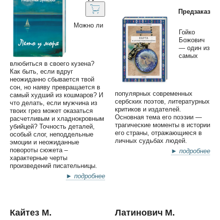
Предзаказ
Можно ли
Гойко
Божович
— один из
самых
влюбиться в своего кузена?
Как быть, если вдруг
неожиданно сбывается твой
сон, но наяву превращается в
популярных современных
самый худший из кошмаров? И
сербских поэтов, литературных
что делать, если мужчина из
критиков и издателей.
твоих грез может оказаться
Основная тема его поэзии —
расчетливым и хладнокровным
трагические моменты в истории
убийцей? Точность деталей,
его страны, отражающиеся в
особый слог, неподдельные
личных судьбах людей.
эмоции и неожиданные
повороты сюжета –
► подробнее
характерные черты
произведений писательницы.
► подробнее
Кайтез М.
Латинович М.