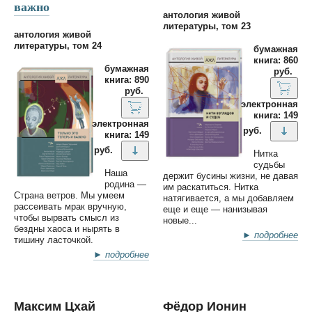
важно
антология живой
литературы, том 23
антология живой
литературы, том 24
бумажная
книга: 860
бумажная
руб.
книга: 890
руб.
электронная
книга: 149
электронная
руб.
книга: 149
руб.
Нитка
судьбы
Наша
держит бусины жизни, не давая
родина —
им раскатиться. Нитка
Страна ветров. Мы умеем
натягивается, а мы добавляем
рассеивать мрак вручную,
еще и еще — нанизывая
чтобы вырвать смысл из
новые...
бездны хаоса и нырять в
► подробнее
тишину ласточкой.
► подробнее
Максим Цхай
Фёдор Ионин