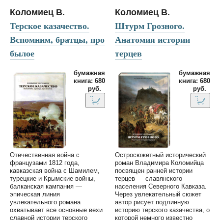
Коломиец В.
Коломиец В.
Терское казачество.
Штурм Грозного.
Вспомним, братцы, про
Анатомия истории
былое
терцев
бумажная
бумажная
книга: 680
книга: 680
руб.
руб.
Отечественная война с
Остросюжетный исторический
французами 1812 года,
роман Владимира Коломийца
кавказская война с Шамилем,
посвящен ранней истории
турецкие и Крымские войны,
терцев — славянского
балканская кампания —
населения Северного Кавказа.
эпическая линия
Через увлекательный сюжет
увлекательного романа
автор рисует подлинную
охватывает все основные вехи
историю терского казачества, о
славной истории терского
которой немного известно