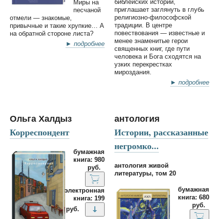
библейских историй,
Миры на
приглашает заглянуть в глубь
песчаной
религиозно-философской
отмели — знакомые,
традиции. В центре
привычные и такие хрупкие… А
повествования — известные и
на обратной стороне листа?
менее знаменитые герои
► подробнее
священных книг, где пути
человека и Бога сходятся на
узких перекрестках
мироздания.
► подробнее
Ольга Халдыз
антология
Корреспондент
Истории, рассказанные
негромко...
бумажная
книга: 980
антология живой
руб.
литературы, том 20
бумажная
электронная
книга: 680
книга: 199
руб.
руб.