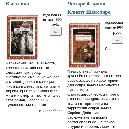
Выставка
Четыре безумия.
Клиент Шекспира
бумажная
книга: 690
бумажная
руб.
книга: 690
руб.
Два
Балканская бесшабашность,
хорошо знакомая нам по
"театральных" романа
фильмам Кустурицы,
крупнейшего сербского автора
абсолютное смешение жанров
рассказывают в характерном
и стилей: драмы и комедии,
для современной балканской
мистики и детектива, сатиры и
литературы
лирики, иронии и философии,
фантасмагорическом стиле о
жизни и смерти – вот что такое
становлении драматического
этот роман, населенный
театра в Германии и на
чудаковатыми героями.
территории современной
► подробнее
Сербии. Действие
раскручивается вокруг
постановок пьес Шекспира
«Буря» и «Король Лир» – в