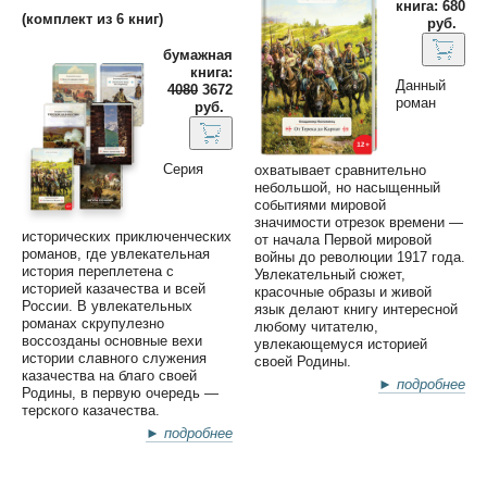
книга: 680
(комплект из 6 книг)
руб.
бумажная
книга:
Данный
4080
3672
роман
руб.
Серия
охватывает сравнительно
небольшой, но насыщенный
событиями мировой
значимости отрезок времени —
исторических приключенческих
от начала Первой мировой
романов, где увлекательная
войны до революции 1917 года.
история переплетена с
Увлекательный сюжет,
историей казачества и всей
красочные образы и живой
России. В увлекательных
язык делают книгу интересной
романах скрупулезно
любому читателю,
воссозданы основные вехи
увлекающемуся историей
истории славного служения
своей Родины.
казачества на благо своей
► подробнее
Родины, в первую очередь —
терского казачества.
► подробнее