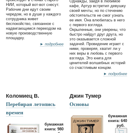
Однажды, зайдя в любимое
НИИ, который вот-вот снесут.
кафе, Артур встретил девушку
Рабочие дни идут своим
своей мечты, но по стечению
чередом, но в душе у каждого
обстоятельств не смог узнать
сотрудника живет
ее имя. Она влюбилась в него
беспокойство, связанное с
с первого взгляда.
надвигающимся переездом на
Окрыленные, они уверены, что
новую производственную
быстро найдут друг друга, но
площадку.
это оказывается сложной
задачей. Провидение играет с
► подробнее
ними, проверяя, хватит ли у
них веры в любовь с первого
взгляда. Это книга для
ценителей волшебных историй
со счастливым концом.
► подробнее
Коломиец В.
Джин Тумер
Перебирая летопись
Основы
времен
бумажная
книга: 640
бумажная
руб.
книга: 980