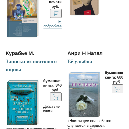
печати
руб.
►
подробнее
Курабье М.
Анри Н Натал
Записки из почтового
Её улыбка
ящика
бумажная
книга: 680
бумажная
руб.
книга: 840
руб.
Действие
книги
«Настоящее волшебство
случается в сердце».
происходит в стенах старого