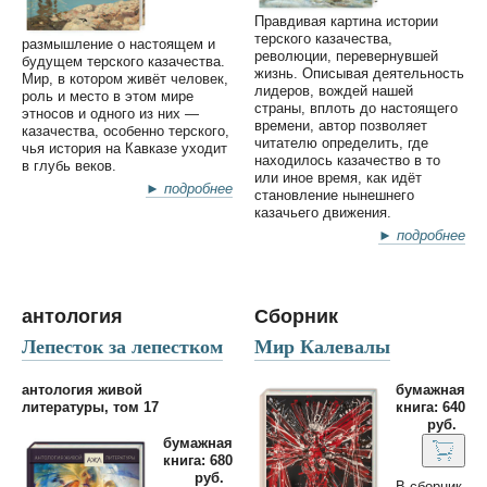
Правдивая картина истории
терского казачества,
размышление о настоящем и
революции, перевернувшей
будущем терского казачества.
жизнь. Описывая деятельность
Мир, в котором живёт человек,
лидеров, вождей нашей
роль и место в этом мире
страны, вплоть до настоящего
этносов и одного из них —
времени, автор позволяет
казачества, особенно терского,
читателю определить, где
чья история на Кавказе уходит
находилось казачество в то
в глубь веков.
или иное время, как идёт
► подробнее
становление нынешнего
казачьего движения.
► подробнее
антология
Сборник
Лепесток за лепестком
Мир Калевалы
антология живой
бумажная
литературы, том 17
книга: 640
руб.
бумажная
книга: 680
руб.
В сборник