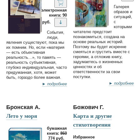
Галерея
электронная
образов и
книга: 90
ситуаций,
с
руб.
которыми
читателю предстоит
События,
познакомиться, создана на
люди,
основе реальных историй.
явления существуют, пока мы
Поэтому вы будет искренне
их помним. Но, если «материя
смеяться и грустить вместе с
— есть объективная
героями, а отложив книгу,
реальность…», то память —
задумаетесь о жизненных
реальность субъективная,
ценностях и об
глубоко индивидуальная, часто
ответственности за свои
придуманная, хотя, может
поступки.
быть, гораздо более важная.
► подробнее
► подробнее
Бронская А.
Божович Г.
Лето у моря
Карта и другие
стихотворения
бумажная
книга:
860
Избранное
774 руб.