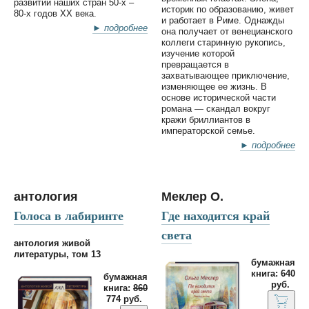
развитии наших стран 50-х –
историк по образованию, живет
80-х годов ХХ века.
и работает в Риме. Однажды
► подробнее
она получает от венецианского
коллеги старинную рукопись,
изучение которой
превращается в
захватывающее приключение,
изменяющее ее жизнь. В
основе исторической части
романа — скандал вокруг
кражи бриллиантов в
императорской семье.
► подробнее
антология
Меклер О.
Голоса в лабиринте
Где находится край
света
антология живой
литературы, том 13
бумажная
книга: 640
бумажная
руб.
книга:
860
774 руб.