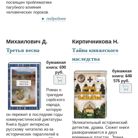
посвящен проблематике
пагубного влияния
человеческих пороков.
► подробнее
Михаилович Д.
Кирпичникова Н.
Третья весна
Тайна княжеского
наследства
бумажная
книга: 690
бумажная
руб.
книга:
640
576 руб.
Роман о
трагедии
сербского
народа,
которую
он пережил в последние годы
коммунистической диктатуры.
Увлекательный исторический
Книга будет интересна
детектив, драма. Сюжет книги
русскому читателю из-за
разворачивается в двух
исторических параллелей в
временных пластах. Элена,