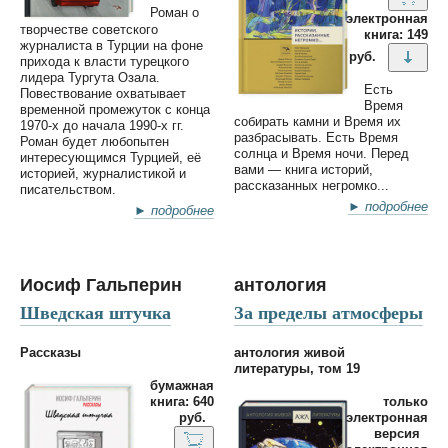
Роман о
электронная
творчестве советского
книга: 149
журналиста в Турции на фоне
руб.
прихода к власти турецкого
лидера Тургута Озала.
Есть
Повествование охватывает
Время
временной промежуток с конца
собирать камни и Время их
1970-х до начала 1990-х гг.
разбрасывать. Есть Время
Роман будет любопытен
солнца и Время ночи. Перед
интересующимся Турцией, её
вами — книга историй,
историей, журналистикой и
рассказанных негромко...
писательством.
► подробнее
► подробнее
Иосиф Гальперин
антология
Шведская штучка
За пределы атмосферы
Рассказы
антология живой
литературы, том 19
бумажная
книга: 640
только
руб.
электронная
версия