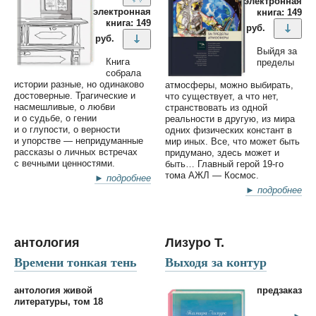
электронная
электронная
книга: 149
книга: 149
руб.
руб.
Выйдя за
Книга
пределы
собрала
истории разные, но одинаково
атмосферы, можно выбирать,
достоверные. Трагические и
что существует, а что нет,
насмешливые, о любви
странствовать из одной
и о судьбе, о гении
реальности в другую, из мира
и о глупости, о верности
одних физических констант в
и упорстве — непридуманные
мир иных. Все, что может быть
рассказы о личных встречах
придумано, здесь может и
с вечными ценностями.
быть… Главный герой 19-го
тома АЖЛ — Космос.
► подробнее
► подробнее
антология
Лизуро Т.
Времени тонкая тень
Выходя за контур
антология живой
предзаказ
литературы, том 18