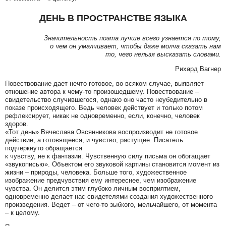
ДЕНЬ В ПРОСТРАНСТВЕ ЯЗЫКА
Значительность поэта лучше всего узнается по тому,
о чем он умалчивает, чтобы даже молча сказать нам
то, чего нельзя высказать словами.
Рихард Вагнер
Повествование дает нечто готовое, во всяком случае, выявляет
отношение автора к чему-то произошедшему. Повествование –
свидетельство случившегося, однако оно часто неубедительно в
показе происходящего. Ведь человек действует и только потом
рефлексирует, никак не одновременно, если, конечно, человек
здоров.
«Тот день» Вячеслава Овсянникова воспроизводит не готовое
действие, а готовящееся, и чувство, растущее. Писатель
подчеркнуто обращается
к чувству, не к фантазии. Чувственную силу письма он обогащает
«звукописью». Объектом его звуковой картины становится момент из
жизни – природы, человека. Больше того, художественное
изображение предчувствия ему интереснее, чем изображение
чувства. Он делится этим глубоко личным восприятием,
одновременно делает нас свидетелями создания художественного
произведения. Ведет – от чего-то зыбкого, мельчайшего, от момента
– к целому.