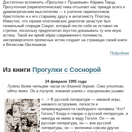
Достаточно вспомнить «Прогулки с Пушкиным» Абрама Терца.
Прогулочная (перипатетическая) тема отсылает нас прежде всего к
древнегреческим мыслителям — к учителю перипатетиков
Аристотелю и к его старшему другу и антагонисту Платону.
Известно, что героем платоновских диалогов зачастую был
гениальный спорщик Сократ, который после себя не оставил ни
строчки, поскольку предпочитал изустно доказывать ту или иную
истину. Такой же яркий образ современного полемиста,
ниспровергателя прописных истин создает на страницах своей книги
и Вячеслав Овсянников.
Подробнее
Из книги
Прогулки с Соснорой
24 февраля 1995 года:
Гуляли более четырех часов по длинной дороге. Снег утоптан,
идти легко. Он в тулупе, кожаная шапка с опущенными ушами:
<...> В русской литературе — никакой игры,
никакого остроумия, легкости и
непринужденности свободного человека. Что?
Гоголь? Когда я говорю о русской литературе, я
никогда не имею в виду Гоголя. Он — не
русская литература, он — вне русской
литературы, он — величина совсем других