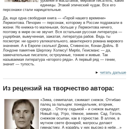
уровней и масштабов, мировой писатель, каких
единицы. Этакий эпический чудак. Все его
персонажи стали нарицательные.
Да, еще одна свободная книга — «Герой нашего времени»
Лермонтова. Печорин — персонаж, которому в России подражали в
жизни. Но книжка-то маленькая, больше у Лермонтова ничего,
поэтому в мире он не звучит. Вся остальная русская литература —
ущербная, вымученная, зажатая, литература рабов. Ведь ты
посмотри: ни одного увлекательного, авантюрного романа мирового
значения. А в Европе сколько! Дюма, Стивенсон, Конан Дойль. В
Лондоне памятник Шерлоку Холмсу! Мирбо, Гюисманс — да,
замечательные писатели, остроумные, тонкие и живые. Так
называемая литература «второго ряда». А первый ряд — гении,
значит — тупость.
►
читать дальше
Из рецензий на творчество автора:
«Зима, семипалая, сжимает снежок. Отгибаю
палец за пальцем: понедельник, вторник,
среда… Отогну седьмой – и снежок выпадет.
Новый год. Утро, тёмное, зимнее. Сад. Гоголь
снежком осыпан, как в горностае. В аллее, в
мутном свете фонарей, матросы делают
гимнастику. А корабль у них высоко в небе…»