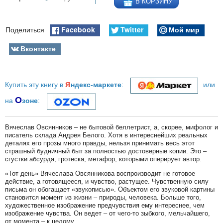
В КОРЗИНУ
Facebook
Twitter
Мой мир
Поделиться
Вконтакте
я
Купить эту книгу в
ндекс-маркете
:
или
О
на
зоне
:
Вячеслав Овсянников – не бытовой беллетрист, а, скорее, мифолог и
писатель склада Андрея Белого. Хотя в интереснейших реальных
деталях его прозы много правды, нельзя принимать весь этот
страшный будничный быт за полностью достоверные копии. Это –
сгустки абсурда, гротеска, метафор, которыми оперирует автор.
«Тот день» Вячеслава Овсянникова воспроизводит не готовое
действие, а готовящееся, и чувство, растущее. Чувственную силу
письма он обогащает «звукописью». Объектом его звуковой картины
становится момент из жизни – природы, человека. Больше того,
художественное изображение предчувствия ему интереснее, чем
изображение чувства. Он ведет – от чего-то зыбкого, мельчайшего,
от момента – к целому.