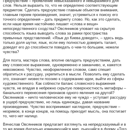
Предчувствие – проявление невысказанного и невыразимого для
слов. Нельзя выразить то, что не определено соответствующим
предметом. Сделать предчувствие главным объектом внимания,
главным героем произведения, значит, устремиться к поиску его
точного определения – дать предмету слово. Но, как это сделать,
если наше время настойчиво лишает «слова и вещи»
непосредственного сходства? Овсянников уповает на скрытую
способность языка выводить слова за рамки пространства
привычных представлений. «Язык до Киева доведет», – здесь ведь
только доля шутки, язык, если ему полностью доверить талант,
доведет его до способности поведать о чем-то большем, нежели
чувства?
Для поэта, мастера слова, вполне овладеть предчувствием, дать
ему словесное выражение, одновременно и заманчиво, и, кажется
невозможно. Чувство, неоформленное словом, само спешит
обратиться к рассудку, укрепиться в мысли. Позволить ему сделать
это, означает низвести поэзию к содержанию идеи, выйти из сферы
художественного. Как соблюсти баланс словесного выражения
чувств, не впадая в небрежно скрытую поверхностность метафоры –
банального перенесения признаков одного явления на другой?
Овсянников – ничто человеческое ему не чуждо – уступает рассудку
в ущерб предчувствию, но лишь единожды, давая название
произведению. Чувство воспринимает наглядное, предчувствие –
незримое, в конце концов, на помощь приходит мысль, она постигает
то, чего нет налицо.
Вячеслав Овсянников предлагает взглянуть на непредсказуемый и в
то же время фатально изменяющийся мир, льющийся в форму «Того