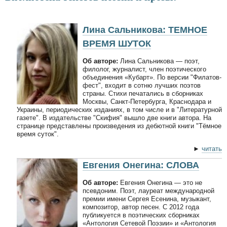
Лина Сальникова: ТЕМНОЕ
ВРЕМЯ ШУТОК
Об авторе:
Лина Сальникова — поэт,
филолог, журналист, член поэтического
объединения «Кубарт». По версии "Филатов-
фест", входит в сотню лучших поэтов
страны. Стихи печатались в сборниках
Москвы, Санкт-Петербурга, Краснодара и
Украины, периодических изданиях, в том числе и в "Литературной
газете". В издательстве "Скифия" вышло две книги автора. На
странице представлены произведения из дебютной книги "Тёмное
время суток".
►
читать
Евгения Онегина: СЛОВА
Об авторе:
Евгения Онегина — это не
псевдоним. Поэт, лауреат международной
премии имени Сергея Есенина, музыкант,
композитор, автор песен. С 2012 года
публикуется в поэтических сборниках
«Антология Сетевой Поэзии» и «Антология