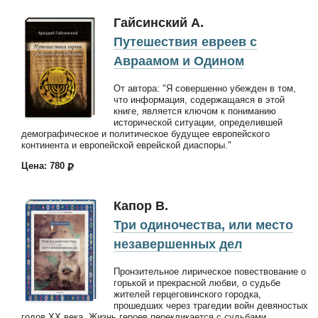
Гайсинский А.
Путешествия евреев с
Авраамом и Одином
От автора: "Я совершенно убежден в том,
что информация, содержащаяся в этой
книге, является ключом к пониманию
исторической ситуации, определившей
демографическое и политическое будущее европейского
континента и европейской еврейской диаспоры."
Цена: 780
Капор В.
Три одиночества, или место
незавершенных дел
Пронзительное лирическое повествование о
горькой и прекрасной любви, о судьбе
жителей герцеговинского городка,
прошедших через трагедии войн девяностых
годов ХХ века. Жизнь героев перекликается с судьбами