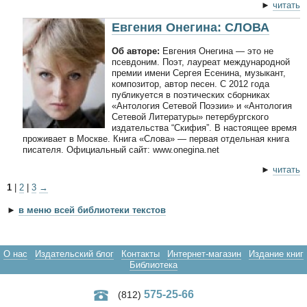
►
читать
Евгения Онегина: СЛОВА
Об авторе:
Евгения Онегина — это не
псевдоним. Поэт, лауреат международной
премии имени Сергея Есенина, музыкант,
композитор, автор песен. С 2012 года
публикуется в поэтических сборниках
«Антология Сетевой Поэзии» и «Антология
Сетевой Литературы» петербургского
издательства “Скифия”. В настоящее время
проживает в Москве. Книга «Слова» — первая отдельная книга
писателя. Официальный сайт: www.onegina.net
►
читать
1
|
2
|
3
→
►
в меню всей библиотеки текстов
О нас
Издательский блог
Контакты
Интернет-магазин
Издание книг
Библиотека
575-25-66
(812)