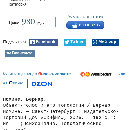
категория:
бумажная книга
980
Цена:
руб.
В КОРЗИНУ
Facebook
Twitter
Мой мир
Поделиться
Вконтакте
я
Купить эту книгу в
ндекс-маркете
:
или
О
на
зоне
:
Номине, Бернар.
Объект-голос и его топология / Бернар
Номине. — Санкт-Петербург : Издательско-
Торговый Дом «Скифия», 2026. — 192 с. :
ил. — (Психоанализ. Топологические
тетради).