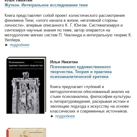
Илья Никитин
Жуткое. Интегральное исследование тени
Книга представляет собой проект холистического рассмотрения
феномена Тени, «злого начала в жизни, негативной стороны
личности», впервые описанного К. Г. Юнгом. Систематизируя и
синтезируя научные знания по теме, автор опирается на
методологию мягких систем П. Чекленда и интегральную теорию К.
Уилбера.
►
подробнее
Илья Никитин
Психоанализ художественного
творчества. Теория и практика
психоаналитической критики
Книга предлагает глубокий и
методологически обоснованный анализ на
стыке психоанализа, философии культуры
и литературоведения, раскрывая истоки и
эволюцию подхода к искусству на основе
классических и современных источников.
►
подробнее