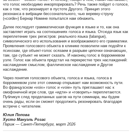
что голос необходимо инкорпорировать? Речь также пойдет о голосе,
как о том, что резонирует в пустоте Другого. Принцип этого
резонанса в вибрации бессознательного, чью веревку-струну
(«corde») Бернар Номине попытался нам обнажить.
Далее последует грамматическая функция в языке и то, как она
заставляет играть на соотношениях голоса и языка. Отсюда язык как
переплетение трех регистров: реального языка (lalangue),
символического его использования и воображаемого его грамматики.
Проявления голосового объекта в клинике позволили нам подойти к
психозам, где объект-голос осязаем в разрыве цепочки означающих,
там, где субъект не может сказать. И наконец голос в борромеевом
узле. Голос как объекта предстал на перекрестке трех наслаждений:
наслаждение смыслом, фаллическое наслаждение и Другое
наслаждение.
Через понятия голосового объекта, голоса и языка, голоса в
борромеевом узле этот семинар открывает нам возможность пути.
Во французском «voix» голос и «voie» путь приглашают нас к
омофоничной игре слов, где «идти» и «говорить» переплетаются.
Публикуя след проделанных шагов на пути семинара, мы будем
очень рады, если он сможет продолжить резонировать благодаря
встрече с читателем.
Юлия Попова
Хусто Мануэль Розас
Париж — Санкт-Петербург, март 2026