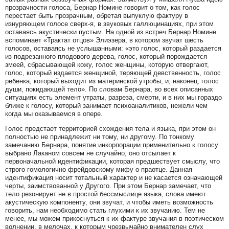
прозрачности голоса, Бернар Номине говорит о том, как голос
перестает быть прозрачным, обретая выпуклую фактуру в
изнуряющем голосе сверх-я, в звуковых галлюцинациях, при этом
оставаясь акустически пустым. На одной из встреч Бернар Номине
вспоминает «Трактат отцов» Элиэзера, в котором звучат шесть
голосов, оставаясь не услышанными: «это голос, который раздается
из подрезанного плодового дерева, голос, который порождается
змеей, сбрасывающей кожу, голос женщины, которую отвергают,
голос, который издается женщиной, теряющей девственность, голос
ребенка, который выходит из материнской утробы, и, наконец, голос
души, покидающей тело». По словам Бернара, во всех описанных
ситуациях есть элемент утраты, разреза, смерти, и в них мы гораздо
ближе к голосу, который занимает психоаналитиков, нежели чем
когда мы оказываемся в опере.
Голос предстает территорией схождения тела и языка, при этом он
полностью не принадлежит ни тому, ни другому. По тонкому
замечанию Бернара, понятие инкорпорации применительно к голосу
выбрано Лаканом совсем не случайно, оно отсылает к
первоначальной идентификации, которая предшествует смыслу, что
строго гомологично фрейдовскому мифу о праотце. Данная
идентификация носит тотальный характер и не касается означающей
черты, заимствованной у Другого. При этом Бернар замечает, что
тело резонирует не в простой бессмыслице языка, слова имеют
акустическую компоненту, они звучат, и чтобы иметь возможность
говорить, нам необходимо стать глухими к их звучанию. Тем не
менее, мы можем прикоснуться к их фактуре звучания в поэтическом
волнении, в мелочах, к которым чрезвычайно внимателен слух