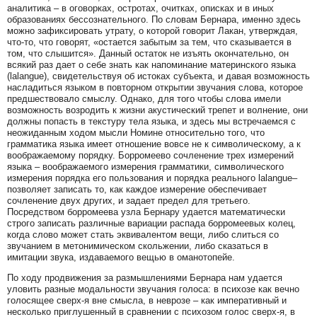
аналитика – в оговорках, остротах, очитках, описках и в иных
образованиях бессознательного. По словам Бернара, именно здесь
можно зафиксировать утрату, о которой говорит Лакан, утверждая,
что-то, что говорят, «остается забытым за тем, что сказывается в
том, что слышится». Данный остаток не изъять окончательно, он
всякий раз дает о себе знать как напоминание материнского языка
(lalangue), свидетельствуя об истоках субъекта, и давая возможность
насладиться языком в повторном открытии звучания слова, которое
предшествовало смыслу. Однако, для того чтобы слова имели
возможность возродить к жизни акустический трепет и волнение, они
должны попасть в текстуру тела языка, и здесь мы встречаемся с
неожиданным ходом мысли Номине относительно того, что
грамматика языка имеет отношение вовсе не к символическому, а к
воображаемому порядку. Борромеево сочленение трех измерений
языка – воображаемого измерения грамматики, символического
измерения порядка его пользования и порядка реального lalangue–
позволяет записать то, как каждое измерение обеспечивает
сочленение двух других, и задает предел для третьего.
Посредством борромеева узла Бернару удается математически
строго записать различные вариации распада борромеевых колец,
когда слово может стать эквивалентом вещи, либо слиться со
звучанием в метонимическом скольжении, либо сказаться в
имитации звука, издаваемого вещью в оманотопейе.
По ходу продвижения за размышлениями Бернара нам удается
уловить разные модальности звучания голоса: в психозе как вечно
голосящее сверх-я вне смысла, в неврозе – как императивный и
несколько приглушенный в сравнении с психозом голос сверх-я, в