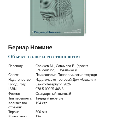
Бернар Номине
Объект-голос и его топология
Перевод:
Савичев М., Савичева Е. (проект
Freudeutung), Езубченко Д.
Cерия:
Психоанализ. Топологические тетради
Издательство:
Издательско-Торговый Дом «Скифия»
Город, год:
Санкт-Петербург, 2026
ISBN:
978-5-00025-448-6
Формат:
Стандартный книжный
Тип переплета:
Твердый переплет
Количество
194 стр.
страниц:
Тираж:
500 экз.
Возрастная
12+