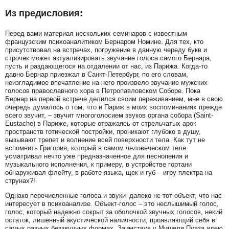
Из предисловия:
Перед вами материал нескольких семинаров с известным
французским психоаналитиком Бернаром Номине. Для тех, кто
присутствовал на встречах, погружение в данную череду букв и
строчек может актуализировать звучание голоса самого Бернара,
пусть и раздающегося на отдалении от нас, из Парижа. Когда-то
давно Бернар приезжал в Санкт-Петербург, по его словам,
неизгладимое впечатление на него произвело звучание мужских
голосов православного хора в Петропавловском Соборе. Пока
Бернар на первой встрече делился своим переживанием, мне в свою
очередь думалось о том, что и Париж в моих воспоминаниях прежде
всего звучит, – звучит многоголосием звуков органа собора (Saint-
Eustache) в Париже, которые отражаясь от стрельчатых арок
пространств готической постройки, проникают глубоко в душу,
вызывают трепет и волнение всей поверхности тела. Как тут не
вспомнить Григория, который в самом человеческом теле
усматривал нечто уже предназначенное для песнопения и
музыкального исполнения, к примеру, в устройстве гортани
обнаруживал флейту, в работе языка, щек и губ – игру плектра на
струнах?!
Однако перечисленные голоса и звуки–далеко не тот объект, что нас
интересует в психоанализе. Объект-голос – это неслышимый голос,
голос, который надежно сокрыт за оболочкой звучных голосов, некий
остаток, лишенный акустической наличности, проявляющий себя в
самых разных беззвучных формах. Заимствуя у Мишеля Пуаза идею