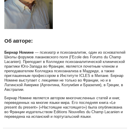
Об авторе:
Бернар Номине
— психиатр и психоаналитик, один из основателей
Школы форумов лакановского поля (l’Ecole des Forums du Champ
Lacanien). Преподает в Колледже психоаналитической клинической
практики Юго-Запада во Франции, является почетным членом и
преподавателем Колледжа психоанализа в Мадриде, а также
приглашенным профессором в Институте ICLES в Милане. Бернар
Номине выступает с лекциями не только во Франции, но и в
Латинской Америке (Аргентина, Колумбия и Бразилия), в Греции, в
Австралии.
Бернар Номине является автором многочисленных статей и книг,
переведенных на многие языки мира. Его последняя книга «Le
present du present» («Настоящее настоящего») была опубликована
во Франции издательством Editions Nouvelles du Champ Lacanien и
переведена на испанский и португальский языки.