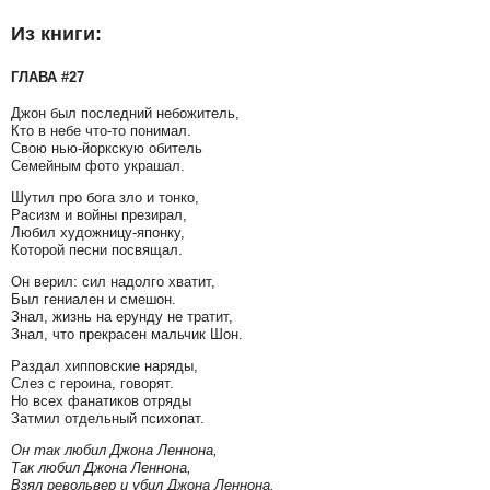
Из книги:
ГЛАВА #27
Джон был последний небожитель,
Кто в небе что-то понимал.
Свою нью-йоркскую обитель
Семейным фото украшал.
Шутил про бога зло и тонко,
Расизм и войны презирал,
Любил художницу-японку,
Которой песни посвящал.
Он верил: сил надолго хватит,
Был гениален и смешон.
Знал, жизнь на ерунду не тратит,
Знал, что прекрасен мальчик Шон.
Раздал хипповские наряды,
Слез с героина, говорят.
Но всех фанатиков отряды
Затмил отдельный психопат.
Он так любил Джона Леннона,
Так любил Джона Леннона,
Взял револьвер и убил Джона Леннона.