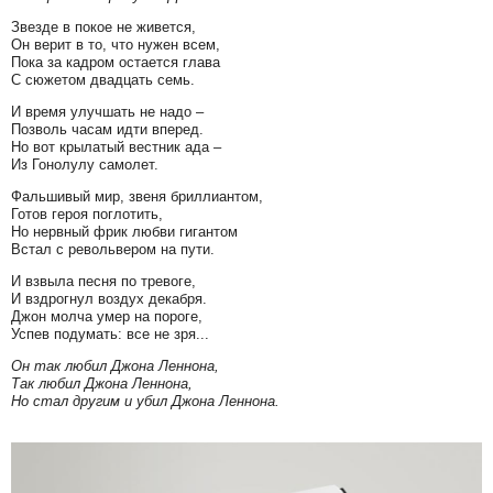
Звезде в покое не живется,
Он верит в то, что нужен всем,
Пока за кадром остается глава
С сюжетом двадцать семь.
И время улучшать не надо –
Позволь часам идти вперед.
Но вот крылатый вестник ада –
Из Гонолулу самолет.
Фальшивый мир, звеня бриллиантом,
Готов героя поглотить,
Но нервный фрик любви гигантом
Встал с револьвером на пути.
И взвыла песня по тревоге,
И вздрогнул воздух декабря.
Джон молча умер на пороге,
Успев подумать: все не зря...
Он так любил Джона Леннона,
Так любил Джона Леннона,
Но стал другим и убил Джона Леннона.