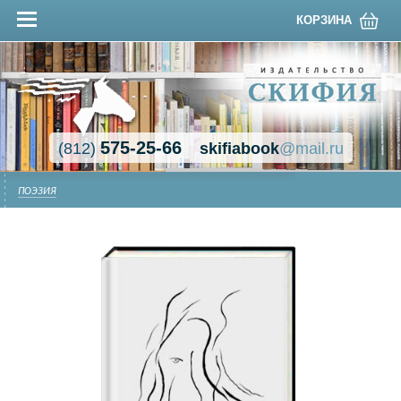
КОРЗИНА
575-25-66
(812)
skifiabook
@mail.ru
ПОЭЗИЯ