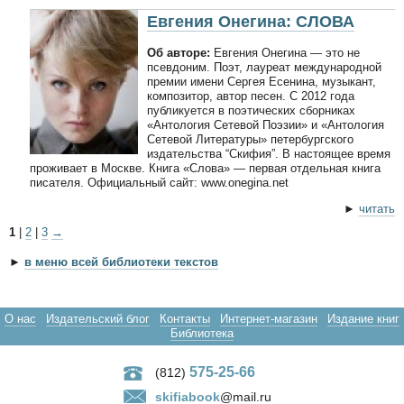
Евгения Онегина: СЛОВА
Об авторе:
Евгения Онегина — это не
псевдоним. Поэт, лауреат международной
премии имени Сергея Есенина, музыкант,
композитор, автор песен. С 2012 года
публикуется в поэтических сборниках
«Антология Сетевой Поэзии» и «Антология
Сетевой Литературы» петербургского
издательства “Скифия”. В настоящее время
проживает в Москве. Книга «Слова» — первая отдельная книга
писателя. Официальный сайт: www.onegina.net
►
читать
1
|
2
|
3
→
►
в меню всей библиотеки текстов
О нас
Издательский блог
Контакты
Интернет-магазин
Издание книг
Библиотека
575-25-66
(812)
skifiabook
@mail.ru