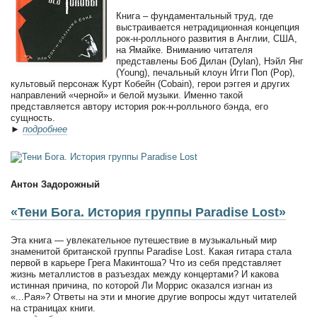
Книга – фундаментальный труд, где
выстраивается нетрадиционная концепция
рок-н-ролльного развития в Англии, США,
на Ямайке. Вниманию читателя
представлены Боб Дилан (Dylan), Нэйл Янг
(Young), печальный клоун Игги Поп (Pop),
культовый персонаж Курт Кобейн (Cobain), герои рэггея и других
направлений «черной» и белой музыки. Именно такой
представляется автору история рок-н-ролльного бэнда, его
сущность.
►
подробнее
Антон Задорожный
«Тени Бога. История группы Paradise Lost»
Эта книга — увлекательное путешествие в музыкальный мир
знаменитой британской группы Paradise Lost. Какая гитара стала
первой в карьере Грега Макинтоша? Что из себя представляет
жизнь металлистов в разъездах между концертами? И какова
истинная причина, по которой Ли Моррис оказался изгнан из
«...Рая»? Ответы на эти и многие другие вопросы ждут читателей
на страницах книги.