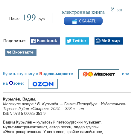
pdf
электронная книга
199
epub
Цена:
руб.
СКАЧАТЬ
fb2
Facebook
Twitter
Мой мир
Поделиться
Вконтакте
я
Купить эту книгу в
ндекс-маркете
:
или
О
на
зоне
:
Курылёв, Вадим.
Молекула ветра / В. Курылёв. – Санкт-Петербург : Издательско-
Торговый Дом «Скифия», 2024. – 328 с. : ил.
ISBN 978-5-00025-351-9
Вадим Курылёв – культовый петербургский музыкант,
мультиинструменталист, автор песен, лидер группы
«Электропартизаны». У него свое, крайне самобытное,