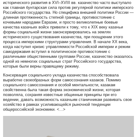
исторического развития в XVI–XVIII вв. казачество часто выступало
как главная бунтарская сила против регулярной политики имперского
Российского государства. Но специфика внешней политики России —
длинная протяженность степной границы, противостояние с
кочевыми народами Евразии, и просто великолепные боевые
качества казачьих войск привели к тому, что к XIX веку казачьи
формы социальной жизни законсервировались на землях
исторического существования казачества, при поощрении этого
процесса имперскими структурами управления. В начале XX века,
когда наступил кризис управляемости Российской империи и режим
самодержавия вступил в политическое противостояние с
различными общественными группами России, казачество оказалось
одной из немногих социальных страт Российского государства,
которые были верны правящему режиму.
Консервация социального уклада казачества способствовала
выработке своеобразных форм самосознания казаков. Помимо
социального самосознания и особой ментальности, казакам
свойственна была такая форма экономической жизни, которая
позволяла, сохраняя известные общинные принципы при его
ведении, давать возможность казачьим станичникам развивать свое
хозяйство в рамках усиливающейся рыночной тенденции
общероссийской экономики. <...>