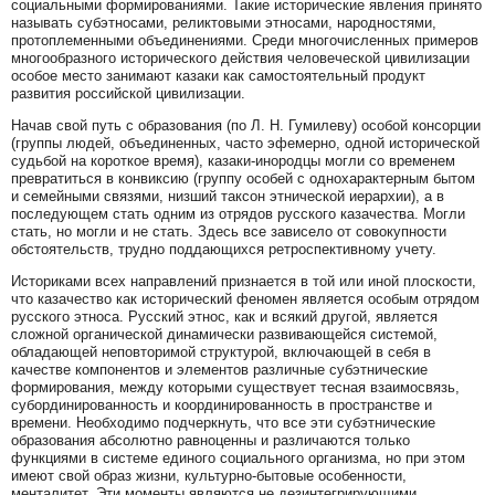
социальными формированиями. Такие исторические явления принято
называть субэтносами, реликтовыми этносами, народностями,
протоплеменными объединениями. Среди многочисленных примеров
многообразного исторического действия человеческой цивилизации
особое место занимают казаки как самостоятельный продукт
развития российской цивилизации.
Начав свой путь с образования (по Л. Н. Гумилеву) особой консорции
(группы людей, объединенных, часто эфемерно, одной исторической
судьбой на короткое время), казаки-инородцы могли со временем
превратиться в конвиксию (группу особей с однохарактерным бытом
и семейными связями, низший таксон этнической иерархии), а в
последующем стать одним из отрядов русского казачества. Могли
стать, но могли и не стать. Здесь все зависело от совокупности
обстоятельств, трудно поддающихся ретроспективному учету.
Историками всех направлений признается в той или иной плоскости,
что казачество как исторический феномен является особым отрядом
русского этноса. Русский этнос, как и всякий другой, является
сложной органической динамически развивающейся системой,
обладающей неповторимой структурой, включающей в себя в
качестве компонентов и элементов различные субэтнические
формирования, между которыми существует тесная взаимосвязь,
субординированность и координированность в пространстве и
времени. Необходимо подчеркнуть, что все эти субэтнические
образования абсолютно равноценны и различаются только
функциями в системе единого социального организма, но при этом
имеют свой образ жизни, культурно-бытовые особенности,
менталитет. Эти моменты являются не дезинтегрирующими