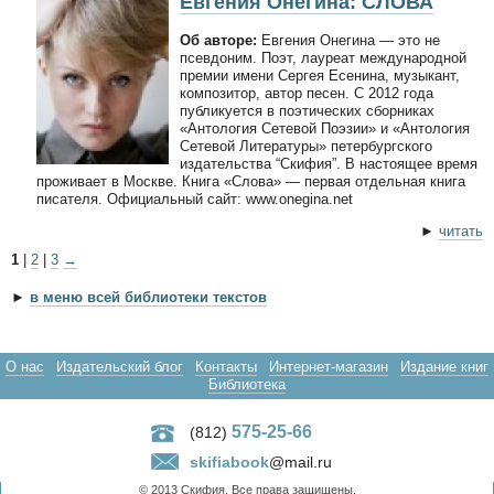
Евгения Онегина: СЛОВА
Об авторе:
Евгения Онегина — это не
псевдоним. Поэт, лауреат международной
премии имени Сергея Есенина, музыкант,
композитор, автор песен. С 2012 года
публикуется в поэтических сборниках
«Антология Сетевой Поэзии» и «Антология
Сетевой Литературы» петербургского
издательства “Скифия”. В настоящее время
проживает в Москве. Книга «Слова» — первая отдельная книга
писателя. Официальный сайт: www.onegina.net
►
читать
1
|
2
|
3
→
►
в меню всей библиотеки текстов
О нас
Издательский блог
Контакты
Интернет-магазин
Издание книг
Библиотека
575-25-66
(812)
skifiabook
@mail.ru
© 2013 Скифия. Все права защищены.