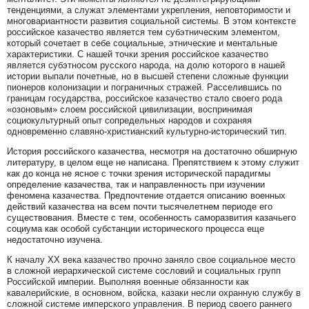
тенденциями, а служат элементами укрепления, неповторимости и
многовариантности развития социальной системы. В этом контексте
российское казачество является тем субэтническим элементом,
который сочетает в себе социальные, этнические и ментальные
характеристики. С нашей точки зрения российское казачество
является субэтносом русского народа, на долю которого в нашей
истории выпали почетные, но в высшей степени сложные функции
пионеров колонизации и пограничных стражей. Расселившись по
границам государства, российское казачество стало своего рода
«озоновым» слоем российской цивилизации, воспринимая
социокультурный опыт сопредельных народов и сохраняя
одновременно славяно-христианский культурно-исторический тип.
История российского казачества, несмотря на достаточно обширную
литературу, в целом еще не написана. Препятствием к этому служит
как до конца не ясное с точки зрения исторической парадигмы
определение казачества, так и направленность при изучении
феномена казачества. Предпочтение отдается описанию военных
действий казачества на всем почти тысячелетнем периоде его
существования. Вместе с тем, особенность саморазвития казачьего
социума как особой субстанции исторического процесса еще
недостаточно изучена.
К началу XX века казачество прочно заняло свое социальное место
в сложной иерархической системе сословий и социальных групп
Российской империи. Выполняя военные обязанности как
кавалерийские, в основном, войска, казаки несли охранную службу в
сложной системе имперского управления. В период своего раннего