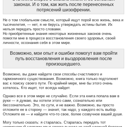
законах. И о том, как жить после перенесенных
потрясений шизофрении.
Не о том глобальном смысле, который ищут порой всю жизнь, века и
тысячелетия, — нет, я не берусь утверждать истины бытия. Их
нельзя передать просто словами.
Но приобретенные знания некоторых жизненных законов очень
помогли мне в процессе восстановления своего здоровья, своей
личности, осознания себя в этом мире.
Возможно, мои опыт и ошибки помогут вам пройти
путь восстановления и выздоровления после
произошедшего.
Возможно, вы даже найдете свои способы счастливого и
гармоничного существования. Возможно, книга только подтолкнет
вас к поиску своего пути. По крайней мере, мне бы этого очень
хотелось. Кто ищет, тот всегда найдет.
Однако все в этом мире не случайно. Если эта книга попала вам в
руки — я думаю, вы хотели этого сами, сознательно или
бессознательно. Это, по сути, и не важно. Возможно, вы просто
отложите ее в сторону — значит, так надо, у каждого есть выбор.
Отложите ее — и найдите что-то свое, более созвучное вашей душе.
Могу только сказать: я старалась. Старалась передать тот
неописуемый словами опыт своего выхода из этой сложной болезни.