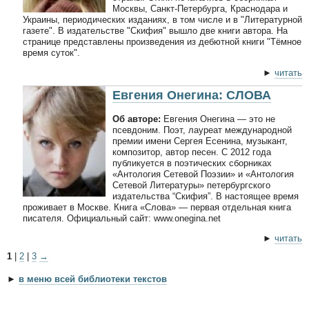
Москвы, Санкт-Петербурга, Краснодара и
Украины, периодических изданиях, в том числе и в "Литературной
газете". В издательстве "Скифия" вышло две книги автора. На
странице представлены произведения из дебютной книги "Тёмное
время суток".
►
читать
Евгения Онегина: СЛОВА
Об авторе:
Евгения Онегина — это не
псевдоним. Поэт, лауреат международной
премии имени Сергея Есенина, музыкант,
композитор, автор песен. С 2012 года
публикуется в поэтических сборниках
«Антология Сетевой Поэзии» и «Антология
Сетевой Литературы» петербургского
издательства “Скифия”. В настоящее время
проживает в Москве. Книга «Слова» — первая отдельная книга
писателя. Официальный сайт: www.onegina.net
►
читать
1
|
2
|
3
→
►
в меню всей библиотеки текстов