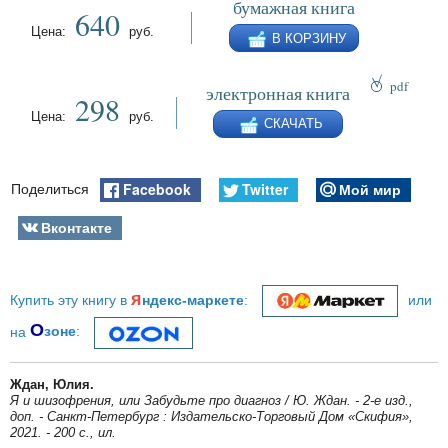
бумажная книга
640
Цена:
руб.
В КОРЗИНУ
pdf
электронная книга
298
epub
Цена:
руб.
СКАЧАТЬ
fb2
Facebook
Twitter
Мой мир
Поделиться
Вконтакте
я
Купить эту книгу в
ндекс-маркете
:
или
О
на
зоне
:
Ждан, Юлия.
Я и шизофрения, или Забудьте про диагноз / Ю. Ждан. - 2-е изд.,
доп. - Санкт-Петербург : Издательско-Торговый Дом «Скифия»,
2021. - 200 с., ил.