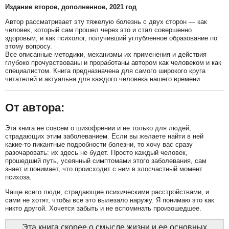
Издание второе, дополненное, 2021 год
Автор рассматривает эту тяжелую болезнь с двух сторон — как
человек, который сам прошел через это и стал совершенно
здоровым, и как психолог, получивший углубленное образование по
этому вопросу.
Все описанные методики, механизмы их применения и действия
глубоко прочувствованы и проработаны автором как человеком и как
специалистом. Книга предназначена для самого широкого круга
читателей и актуальна для каждого человека нашего времени.
От автора:
Эта книга не совсем о шизофрении и не только для людей,
страдающих этим заболеванием. Если вы желаете найти в ней
какие-то пикантные подробности болезни, то хочу вас сразу
разочаровать: их здесь не будет. Просто каждый человек,
прошедший путь, усеянный симптомами этого заболевания, сам
знает и понимает, что происходит с ним в злосчастный момент
психоза.
Чаще всего люди, страдающие психическими расстройствами, и
сами не хотят, чтобы все это вылезало наружу. Я понимаю это как
никто другой. Хочется забыть и не вспоминать произошедшее.
Эта книга скорее о смысле жизни и ее основных