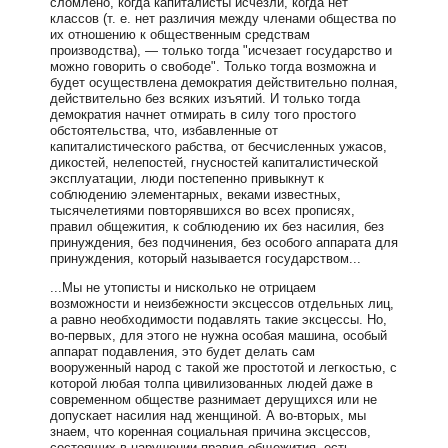
сломлено, когда капиталисты исчезли, когда нет
классов (т. е. нет различия между членами общества по
их отношению к общественным средствам
производства), — только тогда "исчезает государство и
можно говорить о свободе". Только тогда возможна и
будет осуществлена демократия действительно полная,
действительно без всяких изъятий. И только тогда
демократия начнет отмирать в силу того простого
обстоятельства, что, избавленные от
капиталистического рабства, от бесчисленных ужасов,
дикостей, нелепостей, гнусностей капиталистической
эксплуатации, люди постепенно привыкнут к
соблюдению элементарных, веками известных,
тысячелетиями повторявшихся во всех прописях,
правил общежития, к соблюдению их без насилия, без
принуждения, без подчинения, без особого аппарата для
принуждения, который называется государством...
...Мы не утописты и нисколько не отрицаем
возможности и неизбежности эксцессов отдельных лиц,
а равно необходимости подавлять такие эксцессы. Но,
во-первых, для этого не нужна особая машина, особый
аппарат подавления, это будет делать сам
вооруженный народ с такой же простотой и легкостью, с
которой любая толпа цивилизованных людей даже в
современном обществе разнимает дерущихся или не
допускает насилия над женщиной. А во-вторых, мы
знаем, что коренная социальная причина эксцессов,
состоящих в нарушении правил общежития, есть