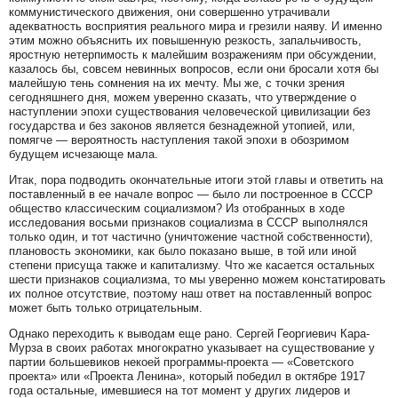
коммунистического движения, они совершенно утрачивали
адекватность восприятия реального мира и грезили наяву. И именно
этим можно объяснить их повышенную резкость, запальчивость,
яростную нетерпимость к малейшим возражениям при обсуждении,
казалось бы, совсем невинных вопросов, если они бросали хотя бы
малейшую тень сомнения на их мечту. Мы же, с точки зрения
сегодняшнего дня, можем уверенно сказать, что утверждение о
наступлении эпохи существования человеческой цивилизации без
государства и без законов является безнадежной утопией, или,
помягче — вероятность наступления такой эпохи в обозримом
будущем исчезающе мала.
Итак, пора подводить окончательные итоги этой главы и ответить на
поставленный в ее начале вопрос — было ли построенное в СССР
общество классическим социализмом? Из отобранных в ходе
исследования восьми признаков социализма в СССР выполнялся
только один, и тот частично (уничтожение частной собственности),
плановость экономики, как было показано выше, в той или иной
степени присуща также и капитализму. Что же касается остальных
шести признаков социализма, то мы уверенно можем констатировать
их полное отсутствие, поэтому наш ответ на поставленный вопрос
может быть только отрицательным.
Однако переходить к выводам еще рано. Сергей Георгиевич Кара-
Мурза в своих работах многократно указывает на существование у
партии большевиков некоей программы-проекта — «Советского
проекта» или «Проекта Ленина», который победил в октябре 1917
года остальные, имевшиеся на тот момент у других лидеров и