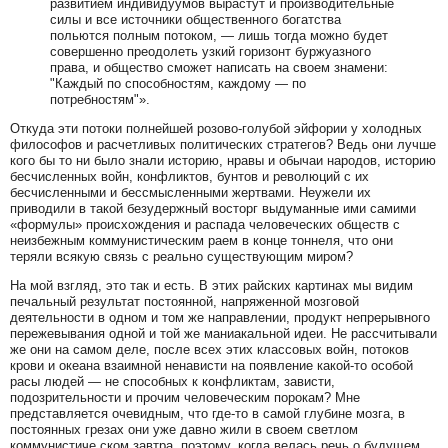
развитием индивидуумов вырастут и производительные
силы и все источники общественного богатства
польются полным потоком, — лишь тогда можно будет
совершенно преодолеть узкий горизонт буржуазного
права, и общество сможет написать на своем знамени:
"Каждый по способностям, каждому — по
потребностям"».
Откуда эти потоки полнейшей розово-голубой эйфории у холодных
философов и расчетливых политических стратегов? Ведь они лучше
кого бы то ни было знали историю, нравы и обычаи народов, историю
бесчисленных войн, конфликтов, бунтов и революций с их
бесчисленными и бессмысленными жертвами. Неужели их
приводили в такой безудержный восторг выдуманные ими самими
«формулы» происхождения и распада человеческих обществ с
неизбежным коммунистическим раем в конце тоннеля, что они
теряли всякую связь с реально существующим миром?
На мой взгляд, это так и есть. В этих райских картинах мы видим
печальный результат постоянной, напряженной мозговой
деятельности в одном и том же направлении, продукт непрерывного
пережевывания одной и той же маниакальной идеи. Не рассчитывали
же они на самом деле, после всех этих классовых войн, потоков
крови и океана взаимной ненависти на появление какой-то особой
расы людей — не способных к конфликтам, зависти,
подозрительности и прочим человеческим порокам? Мне
представляется очевидным, что где-то в самой глубине мозга, в
постоянных грезах они уже давно жили в своем светлом
коммунистиче ском завтра, поэтому, когда велась речь о будущем