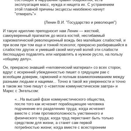
эксплуатация масс, нужда и нищета их. С устранением
этой главной причины эксцессы неизбежно начнут
"отмирать"»
(Ленин В.И. "Государство и революция")
И такую идиллию преподносит нам Ленин — жесткий,
самоуверенный прагматик до мозга костей, несгибаемый
харизматический революционный вождь без малейших слабостей, и
при всем при том еще и тонкий психолог, прекрасно разбиравшийся в
слабостях других и умевший своей могучей волей эти слабости
беспощадно подавлять или направлять в нужное русло, на пользу
«общему делу».
Он, прекрасно знавший «человеческий материал» со всех сторон,
вдруг с искренней убежденностью пишет о грядущем рае с
всеобщим доверим, гармонией и полным взаимопониманием между
разными людьми и нациями... Точно в такой же уверенности и точно
в таком же тоне пишут о «светлом коммунистическом завтра» и
Маркс с Энгельсом:
«...На высшей фазе коммунистического общества,
после того как исчезнет порабощающее человека
подчинение его разделению труда; когда исчезнет
вместе с этим противоположность умственного и
физического труда; когда труд перестанет быть только
средством для жизни, а станет сам первой
потребностью жизни; когда вместе с всесторонним