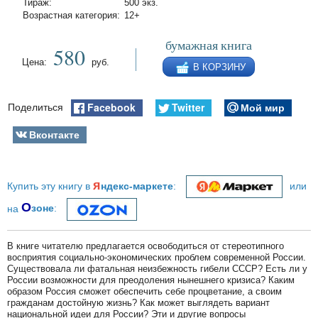
Тираж:
500 экз.
Возрастная категория:
12+
бумажная книга
580
Цена:
руб.
В КОРЗИНУ
Facebook
Twitter
Мой мир
Поделиться
Вконтакте
я
Купить эту книгу в
ндекс-маркете
:
или
О
на
зоне
:
В книге читателю предлагается освободиться от стереотипного
восприятия социально-экономических проблем современной России.
Существовала ли фатальная неизбежность гибели СССР? Есть ли у
России возможности для преодоления нынешнего кризиса? Каким
образом Россия сможет обеспечить себе процветание, а своим
гражданам достойную жизнь? Как может выглядеть вариант
национальной идеи для России? Эти и другие вопросы