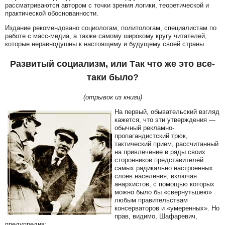
рассматриваются автором с точки зрения логики, теоретической и
практической обоснованности.
Издание рекомендовано социологам, политологам, специалистам по
работе с масс-медиа, а также самому широкому кругу читателей,
которые неравнодушны к настоящему и будущему своей страны.
Развитый социализм, или Так что же это все-
таки было?
(отрывок из книги)
На первый, обывательский взгляд
кажется, что эти утверждения —
обычный рекламно-
пропагандистский трюк,
тактический прием, рассчитанный
на привлечение в ряды своих
сторонников представителей
самых радикально настроенных
слоев населения, включая
анархистов, с помощью которых
можно было бы «свернутьшею»
любым правительствам
консерваторов и «умеренных». Но
прав, видимо, Шафаревич,
предупредив: