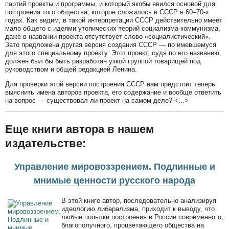
партий проекты и программы, и который якобы явился основой для
построения того общества, которое сложилось в СССР в 60–70-х
годах. Как видим, в такой интерпретации СССР действительно имеет
мало общего с идеями утопических теорий социализма-коммунизма,
даже в названии проекта отсутствует слово «социалистический».
Зато предложена другая версия создания СССР — по имевшемуся
для этого специальному проекту. Этот проект, судя по его названию,
должен был бы быть разработан узкой группой товарищей под
руководством и общей редакцией Ленина.
Для проверки этой версии построения СССР нам предстоит теперь
выяснить имена авторов проекта, его содержание и вообще ответить
на вопрос — существовал ли проект на самом деле? <...>
Еще книги автора в нашем
издательстве:
Управление мировоззрением. Подлинные и
мнимые ценности русского народа
В этой книге автор, последовательно анализируя
идеологию либерализма, приходит к выводу, что
любые попытки построения в России современного,
благополучного, процветающего общества на