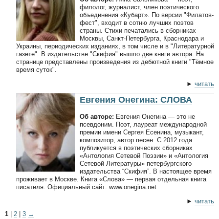
филолог, журналист, член поэтического
объединения «Кубарт». По версии "Филатов-
фест", входит в сотню лучших поэтов
страны. Стихи печатались в сборниках
Москвы, Санкт-Петербурга, Краснодара и
Украины, периодических изданиях, в том числе и в "Литературной
газете". В издательстве "Скифия" вышло две книги автора. На
странице представлены произведения из дебютной книги "Тёмное
время суток".
►
читать
Евгения Онегина: СЛОВА
Об авторе:
Евгения Онегина — это не
псевдоним. Поэт, лауреат международной
премии имени Сергея Есенина, музыкант,
композитор, автор песен. С 2012 года
публикуется в поэтических сборниках
«Антология Сетевой Поэзии» и «Антология
Сетевой Литературы» петербургского
издательства “Скифия”. В настоящее время
проживает в Москве. Книга «Слова» — первая отдельная книга
писателя. Официальный сайт: www.onegina.net
►
читать
1
|
2
|
3
→