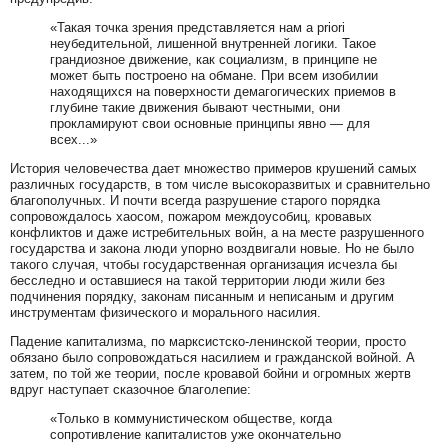
«Такая точка зрения представляется нам a priori
неубедительной, лишенной внутренней логики. Такое
грандиозное движение, как социализм, в принципе не
может быть построено на обмане. При всем изобилии
находящихся на поверхности демагогических приемов в
глубине такие движения бывают честными, они
прокламируют свои основные принципы явно — для
всех...»
История человечества дает множество примеров крушений самых
различных государств, в том числе высокоразвитых и сравнительно
благополучных. И почти всегда разрушение старого порядка
сопровождалось хаосом, пожаром междоусобиц, кровавых
конфликтов и даже истребительных войн, а на месте разрушенного
государства и закона люди упорно воздвигали новые. Но не было
такого случая, чтобы государственная организация исчезла бы
бесследно и оставшиеся на такой территории люди жили без
подчинения порядку, законам писанным и неписаным и другим
инструментам физического и морального насилия.
Падение капитализма, по марксистско-ленинской теории, просто
обязано было сопровождаться насилием и гражданской войной. А
затем, по той же теории, после кровавой бойни и огромных жертв
вдруг наступает сказочное благолепие:
«Только в коммунистическом обществе, когда
сопротивление капиталистов уже окончательно