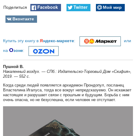
Facebook
Twitter
Мой мир
Поделиться
Вконтакте
я
Купить эту книгу в
ндекс-маркете
:
или
О
на
зоне
:
Пушной В.
Накаленный воздух. — СПб.: Издательско-Торговый Дом «Скифия»,
2019. — 552 с.
Когда среди людей появляется архидемон Прондопул, посланец
Властелина Игалуса, тогда все вокруг непредсказуемо. Он искажает
настоящее и разрушает связи с прошлым и будущим. Борьба с ним
очень опасна, но не безуспешна, если человек не отступает.