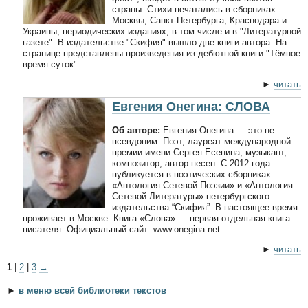
страны. Стихи печатались в сборниках
Москвы, Санкт-Петербурга, Краснодара и
Украины, периодических изданиях, в том числе и в "Литературной
газете". В издательстве "Скифия" вышло две книги автора. На
странице представлены произведения из дебютной книги "Тёмное
время суток".
►
читать
Евгения Онегина: СЛОВА
Об авторе:
Евгения Онегина — это не
псевдоним. Поэт, лауреат международной
премии имени Сергея Есенина, музыкант,
композитор, автор песен. С 2012 года
публикуется в поэтических сборниках
«Антология Сетевой Поэзии» и «Антология
Сетевой Литературы» петербургского
издательства “Скифия”. В настоящее время
проживает в Москве. Книга «Слова» — первая отдельная книга
писателя. Официальный сайт: www.onegina.net
►
читать
1
|
2
|
3
→
►
в меню всей библиотеки текстов