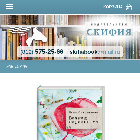
КОРЗИНА
575-25-66
(812)
skifiabook
@mail.ru
НОН-ФИКШН