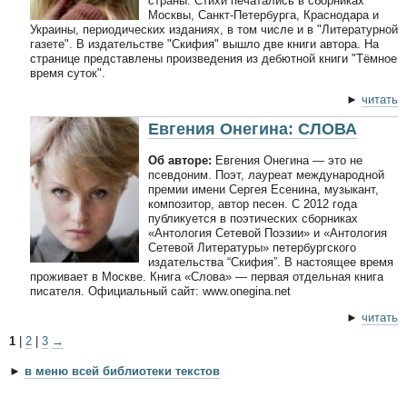
страны. Стихи печатались в сборниках
Москвы, Санкт-Петербурга, Краснодара и
Украины, периодических изданиях, в том числе и в "Литературной
газете". В издательстве "Скифия" вышло две книги автора. На
странице представлены произведения из дебютной книги "Тёмное
время суток".
►
читать
Евгения Онегина: СЛОВА
Об авторе:
Евгения Онегина — это не
псевдоним. Поэт, лауреат международной
премии имени Сергея Есенина, музыкант,
композитор, автор песен. С 2012 года
публикуется в поэтических сборниках
«Антология Сетевой Поэзии» и «Антология
Сетевой Литературы» петербургского
издательства “Скифия”. В настоящее время
проживает в Москве. Книга «Слова» — первая отдельная книга
писателя. Официальный сайт: www.onegina.net
►
читать
1
|
2
|
3
→
►
в меню всей библиотеки текстов