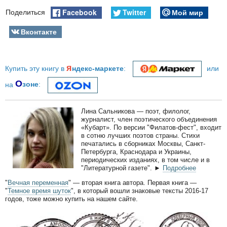
Facebook
Twitter
Мой мир
Поделиться
Вконтакте
я
Купить эту книгу в
ндекс-маркете
:
или
О
на
зоне
:
Лина Сальникова — поэт, филолог,
журналист, член поэтического объединения
«Кубарт». По версии "Филатов-фест", входит
в сотню лучших поэтов страны. Стихи
печатались в сборниках Москвы, Санкт-
Петербурга, Краснодара и Украины,
периодических изданиях, в том числе и в
"Литературной газете". ►
Подробнее
"
Вечная переменная
" — вторая книга автора. Первая книга —
"
Темное время шуток
", в который вошли знаковые тексты 2016-17
годов, тоже можно купить на нашем сайте.