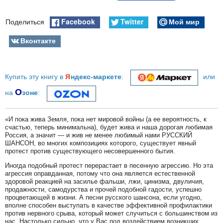
Facebook
Twitter
Мой мир
Поделиться
Вконтакте
я
Купить эту книгу в
ндекс-маркете
:
или
О
на
зоне
:
«И пока жива Земля, пока нет мировой войны (а ее вероятность, к
счастью, теперь минимальна), будет жива и наша дорогая любимая
Россия, а значит — и жив не менее любимый нами РУССКИЙ
ШАНСОН, во многих композициях которого, существует явный
протест против существующего несовершенного бытия.
Иногда подобный протест перерастает в песенную агрессию. Но эта
агрессия оправданная, потому что она является естественной
здоровой реакцией на засилье фальши, лжи, цинизма, двуличия,
продажности, самодурства и прочей подобной гадости, успешно
процветающей в жизни. А песни русского шансона, если угодно,
вполне способен выступать в качестве эффективной профилактики
против нервного срыва, который может случиться с большинством из
нас. Настолько сильно, что у Вас под воздействием возникших