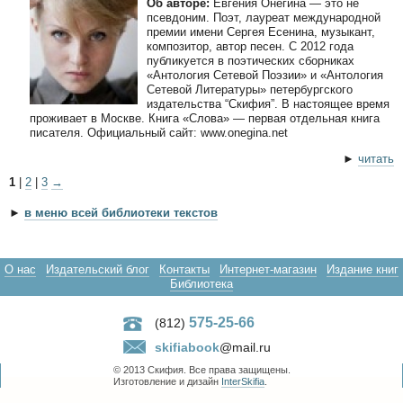
Об авторе:
Евгения Онегина — это не
псевдоним. Поэт, лауреат международной
премии имени Сергея Есенина, музыкант,
композитор, автор песен. С 2012 года
публикуется в поэтических сборниках
«Антология Сетевой Поэзии» и «Антология
Сетевой Литературы» петербургского
издательства “Скифия”. В настоящее время
проживает в Москве. Книга «Слова» — первая отдельная книга
писателя. Официальный сайт: www.onegina.net
►
читать
1
|
2
|
3
→
►
в меню всей библиотеки текстов
О нас
Издательский блог
Контакты
Интернет-магазин
Издание книг
Библиотека
575-25-66
(812)
skifiabook
@mail.ru
© 2013 Скифия. Все права защищены.
Изготовление и дизайн
InterSkifia
.