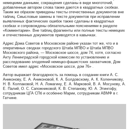
немецкими данными, сокращения сделаны в виде многоточий,
добавленные автором слова также даются в квадратных скобках.
Таким же образом приведены тексты отечественных документов вне
таблиц. Смысловые замены в тексте документов при исправлении
выявленных фактических ошибок также сделаны в квадратных
скобках и сопровождены обязательными пояснениями в разделе
«Комментарии». Вне таблиц фрагменты или полные тексты немецких
и отечественных документов приводятся в кавычках.
Адрес Дома Советов в Московском районе указан тот же, что и в
оперативных сводках городского Штаба МПВО и Штаба МПВО
Московского района, — Московское шоссе, дом 74, хотя, согласно
Акту Ленинградской городской комиссии по установлению и
расследованию злодеяний немецко-фашистских захватчиков, Дом
Советов имел адрес «Московское шоссе, дом 76» .
Автор выражает благодарность за помощь в создании книги А. С.
Аниконову, Е. А. Аниконовой, К. А. Болдовскому, А. К. Коленчикову,
Н. В. Колпаковой, Н. А. Ломагину, Е. А. Марковой, В. А. Мосунову, А.
Е. Палий, О. С. Сапожниковой, К. В. Степанову, Ю. А. Этингофу,
сотрудникам ЦГА СПб и особенно Марии, сотрудникам АВМФ в г.
Гатчине.