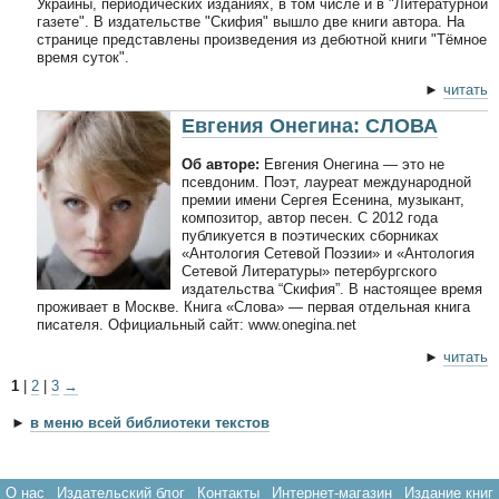
Украины, периодических изданиях, в том числе и в "Литературной
газете". В издательстве "Скифия" вышло две книги автора. На
странице представлены произведения из дебютной книги "Тёмное
время суток".
►
читать
Евгения Онегина: СЛОВА
Об авторе:
Евгения Онегина — это не
псевдоним. Поэт, лауреат международной
премии имени Сергея Есенина, музыкант,
композитор, автор песен. С 2012 года
публикуется в поэтических сборниках
«Антология Сетевой Поэзии» и «Антология
Сетевой Литературы» петербургского
издательства “Скифия”. В настоящее время
проживает в Москве. Книга «Слова» — первая отдельная книга
писателя. Официальный сайт: www.onegina.net
►
читать
1
|
2
|
3
→
►
в меню всей библиотеки текстов
О нас
Издательский блог
Контакты
Интернет-магазин
Издание книг