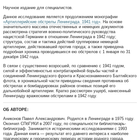
Научное издание для специалистов.
Данное исследование является продолжением монографии
«Артиллерийские обстрелы Ленинграда. 1941 год»
. На основе
значительного массива отечественных и немецких документов
рассмотрена стратегия военно-политического руководства
нацистской Германии в отношении Ленинграда в 1942 году;
структура, состав и тактика действий группировки немецкой
артиллерии, действовавшей против города; а также приведена
подробная хроника проводившихся ею обстрелов с 1 января по 31
декабря 1942 года.
В связи с существенно возросшей, по сравнению с 1941 годом,
силой и эффективностью контрбатарейной борьбы частей и
соединений Ленинградского фронта и Краснознаменного Балтийского
флота, в хроникальной части приведены сведения противника об
обстрелах и бомбардировках районов огневых позиций его
дальнобойной артиллерии. Кратко рассмотрен ущерб, нанесенный
Ленинграду вражескими обстрелами в 1942 году.
ОБ АВТОРЕ:
Аниконов Павел Александрович. Родился в Ленинграде в 1975 году.
Окончил СПбГУКИ в 2007 году, по специальности библиотекарь-
библиограф. Занимается историческими исследованиями с 1993
года. Данная книга — результат его давнего интереса к наиболее
трагическому и героическому периоду истории родного города.