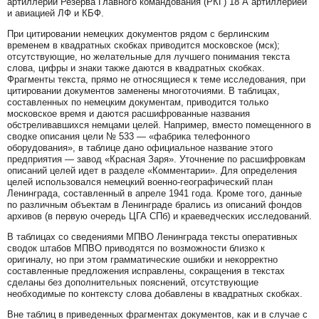
артиллерии Резерва Главного командования (РКГ) 18 А артиллерией
и авиацией ЛФ и КБФ.
При цитировании немецких документов рядом с берлинским
временем в квадратных скобках приводится московское (мск);
отсутствующие, но желательные для лучшего понимания текста
слова, цифры и знаки также даются в квадратных скобках.
Фрагменты текста, прямо не относящиеся к теме исследования, при
цитировании документов заменены многоточиями. В таблицах,
составленных по немецким документам, приводится только
московское время и даются расшифрованные названия
обстреливавшихся немцами целей. Например, вместо помещенного в
сводке описания цели № 533 — «фабрика телефонного
оборудования», в таблице дано официальное название этого
предприятия — завод «Красная Заря». Уточнение по расшифровкам
описаний целей идет в разделе «Комментарии». Для определения
целей использовался немецкий военно-географический план
Ленинграда, составленный в апреле 1941 года. Кроме того, данные
по различным объектам в Ленинграде брались из описаний фондов
архивов (в первую очередь ЦГА СПб) и краеведческих исследований.
В таблицах со сведениями МПВО Ленинграда тексты оперативных
сводок штабов МПВО приводятся по возможности близко к
оригиналу, но при этом грамматические ошибки и некорректно
составленные предложения исправлены, сокращения в текстах
сделаны без дополнительных пояснений, отсутствующие
необходимые по контексту слова добавлены в квадратных скобках.
Вне таблиц в приведенных фрагментах документов, как и в случае с