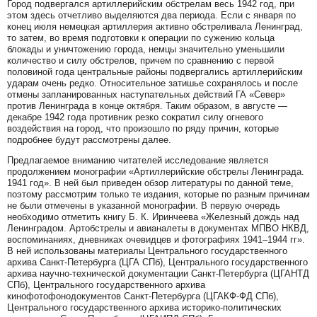
Город подвергался артиллерийским обстрелам весь 1942 год, при
этом здесь отчетливо выделяются два периода. Если с января по
конец июля немецкая артиллерия активно обстреливала Ленинград,
то затем, во время подготовки к операции по сужению кольца
блокады и уничтожению города, немцы значительно уменьшили
количество и силу обстрелов, причем по сравнению с первой
половиной года центральные районы подвергались артиллерийским
ударам очень редко. Относительное затишье сохранялось и после
отмены запланированных наступательных действий ГА «Север»
против Ленинграда в конце октября. Таким образом, в августе —
декабре 1942 года противник резко сократил силу огневого
воздействия на город, что произошло по ряду причин, которые
подробнее будут рассмотрены далее.
Предлагаемое вниманию читателей исследование является
продолжением монографии «Артиллерийские обстрелы Ленинграда.
1941 год». В ней был приведен обзор литературы по данной теме,
поэтому рассмотрим только те издания, которые по разным причинам
не были отмечены в указанной монографии. В первую очередь
необходимо отметить книгу Б. К. Иринчеева «Железный дождь над
Ленинградом. Артобстрелы и авианалеты в документах МПВО НКВД,
воспоминаниях, дневниках очевидцев и фотографиях 1941–1944 гг».
В ней использованы материалы Центрального государственного
архива Санкт-Петербурга (ЦГА СПб), Центрального государственного
архива научно-технической документации Санкт-Петербурга (ЦГАНТД
СПб), Центрального государственного архива
кинофотофонодокументов Санкт-Петербурга (ЦГАКФ-ФД СПб),
Центрального государственного архива историко-политических