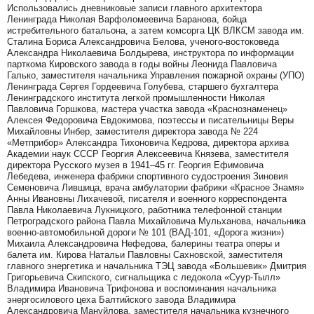
Использовались дневниковые записи главного архитектора
Ленинграда Николая Варфоломеевича Баранова, бойца
истребительного батальона, а затем комсорга ЦК ВЛКСМ завода им.
Сталина Бориса Александровича Белова, ученого-востоковеда
Александра Николаевича Болдырева, инструктора по информации
парткома Кировского завода в годы войны Леонида Павловича
Галько, заместителя начальника Управления пожарной охраны (УПО)
Ленинграда Сергея Гордеевича Голубева, старшего бухгалтера
Ленинградского института легкой промышленности Николая
Павловича Горшкова, мастера участка завода «Краснознаменец»
Алексея Федоровича Евдокимова, поэтессы и писательницы Веры
Михайловны Инбер, заместителя директора завода № 224
«Метприбор» Александра Тихоновича Кедрова, директора архива
Академии наук СССР Георгия Алексеевича Князева, заместителя
директора Русского музея в 1941–45 гг. Георгия Ефимовича
Лебедева, инженера фабрики спортивного судостроения Зиновия
Семеновича Лившица, врача амбулатории фабрики «Красное Знамя»
Анны Ивановны Лихачевой, писателя и военного корреспондента
Павла Николаевича Лукницкого, работника телефонной станции
Петроградского района Павла Михайловича Мульханова, начальника
военно-автомобильной дороги № 101 (ВАД-101, «Дорога жизни»)
Михаила Александровича Нефедова, балерины театра оперы и
балета им. Кирова Натальи Павловны Сахновской, заместителя
главного энергетика и начальника ТЭЦ завода «Большевик» Дмитрия
Григорьевича Скипского, сигнальщика с ледокола «Суур-Тылл»
Владимира Ивановича Трифонова и воспоминания начальника
энергосилового цеха Балтийского завода Владимира
Александровича Мануйлова, заместителя начальника кузнечного