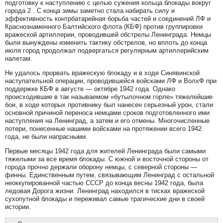
подготовку к наступлению с целью сужения кольца блокады вокруг
города 2 . С конца зимы заметно стала набирать силу и
эффективность контрбатарейная борьба частей и соединений ЛФ и
Краснознаменного Балтийского флота (КБФ) против группировки
вражеской артиллерии, проводившей обстрелы Ленинграда. Немцы
были вынуждены изменить тактику обстрелов, но вплоть до конца
июля город продолжал подвергаться регулярным артиллерийским
налетам.
Не удалось прорвать вражескую блокаду и в ходе Синявинской
наступательной операции, проводившейся войсками ЛФ и ВолхФ при
поддержке КБФ в августе — октябре 1942 года. Однако
происходившие в так называемом «бутылочном горле» тяжелейшие
бои, в ходе которых противнику был нанесен серьезный урон, стали
основной причиной переноса немцами сроков подготовленного ими
наступления на Ленинград, а затем и его отмены. Многочисленные
потери, понесенные нашими войсками на протяжении всего 1942
года, не были напрасными.
Первые месяцы 1942 года для жителей Ленинграда были самыми
тяжелыми за все время блокады. С южной и восточной стороны от
города прочно держали оборону немцы, с северной стороны —
финны. Единственным путем, связывающим Ленинград с остальной
неоккупированной частью СССР до конца весны 1942 года, была
ледовая Дорога жизни. Ленинград находился в тисках вражеской
сухопутной блокады и переживал самые трагические дни в своей
истории.