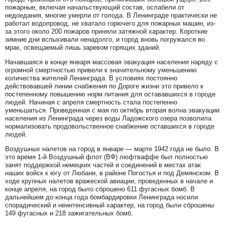
пожарные, включая начальствующий состав, ослабели от
недоедания, многие умерли от голода. В Ленинграде практически не
работал водопровод, не хватало горючего для пожарных машин, из-
за этого около 200 пожаров приняли затяжной характер. Короткие
зимние дни вспыхивали ненадолго, и город вновь погружался во
мрак, освещаемый лишь заревом горящих зданий.
Начавшаяся в конце января массовая эвакуация населения наряду с
огромной смертностью привели к значительному уменьшению
количества жителей Ленинграда. В условиях постоянно
действовавшей линии снабжения по Дороге жизни это привело к
постепенному повышению норм питания для остававшихся в городе
людей. Начиная с апреля смертность стала постепенно
уменьшаться. Проведенная с мая по октябрь вторая волна эвакуации
населения из Ленинграда через воды Ладожского озера позволила
нормализовать продовольственное снабжение оставшихся в городе
людей.
Воздушных налетов на город в январе — марте 1942 года не было. В
это время 1-й Воздушный флот (ВФ) люфтваффе был полностью
занят поддержкой немецких частей и соединений в местах атак
наших войск к югу от Любани, в районе Погостья и под Демянском. В
ходе крупных налетов вражеской авиации, проведенных в начале и
конце апреля, на город было сброшено 611 фугасных бомб. В
дальнейшем до конца года бомбардировки Ленинграда носили
спорадический и неинтенсивный характер, на город были сброшены
149 фугасных и 218 зажигательных бомб.