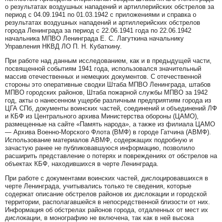
о результатах воздушных нападений и артиллерийских обстрелов за
период с 04.09.1941 по 01.03.1942 с приложениями и справка о
результатах воздушных нападений и артиллерийских обстрелов
города Ленинграда за период с 22.06.1941 года по 22.06.1942
начальника МПВО Ленинграда Е. С. Лагуткина начальнику
Управления НКВД ЛО П. Н. Кубаткину.
При работе над данным исследованием, как и в предыдущей части,
посвященной событиям 1941 года, использовался значительный
массив отечественных и немецких документов. С отечественной
стороны это оперативные сводки Штаба МПВО Ленинграда, штабов
МПВО городских районов, Штаба пожарной службы МПВО за 1942
год, акты о нанесенном ущербе различным предприятиям города из
ЦГА СПб, документы воинских частей, соединений и объединений ЛФ
и КБФ из Центрального архива Министерства обороны (ЦАМО),
размещенные на сайте «Память народа», а также из филиала ЦАМО
— Архива Военно-Морского Флота (ВМФ) в городе Гатчина (АВМФ).
Использование материалов АВМФ, содержащих подробную и
зачастую ранее не публиковавшуюся информацию, позволило
расширить представление о потерях и повреждениях от обстрелов на
объектах КБФ, находившихся в черте Ленинграда.
При работе с документами воинских частей, дислоцировавшихся в
черте Ленинграда, учитывались только те сведения, которые
содержат описание обстрелов районов их дислокации и городской
территории, располагавшейся в непосредственной близости от них.
Информация об обстрелах районов города, отдаленных от мест их
дислокации, в монографию не включена, так как в ней высока