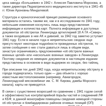
цеха завода «Большевик» в 1942 г. Алексея Павловича Морозова, а
также директора Педиатрического медицинского института в 1941–45
гг. Юлии Ароновны Менделевой.
Структура и хронологический принцип размещения основного
материала остались такими же, как и в исследовании по 1941 году,
небольшие изменения коснулись лишь вида представления
информации и количества карт. Полнота информации в доступных
документах об обстрелах Ленинграда артиллерией 18 А ГА «Север»,
а также входивших в нее АК и дивизий, за 1942 год заметно уступает
1941 году. Если в начале года в неприятельских сводках еще
присутствуют некоторые подробности проведенных обстрелов, то
затем сообщения о них стали даваться лишь в общем виде,
зачастую ограничиваясь предложениями «об обстреле важных
военных целей» или «нескольких военных заводов» в Ленинграде.
Поэтому сведения из немецких документов в настоящем издании
представлены в основном в виде выдержек из сводок, без таблиц.
При описании тех дней 1942 года, когда неприятельскому обстрелу в
городе подвергались только один — два объекта с хорошо
известным местоположением (например, Авиагородок,
Ленинградский мясокомбинат им. С. М. Кирова, дамбы Морского
канала), карты не приводятся.
В связи с существенно возросшей по сравнению с 1941 годом силой
и эффективностью контрбатарейной борьбы частей и соединений ЛФ
и КБФ, в данной монографии помещены сведения немецкой стороны
об обстрелах и бомбардировках районов огневых позиций (ОП)