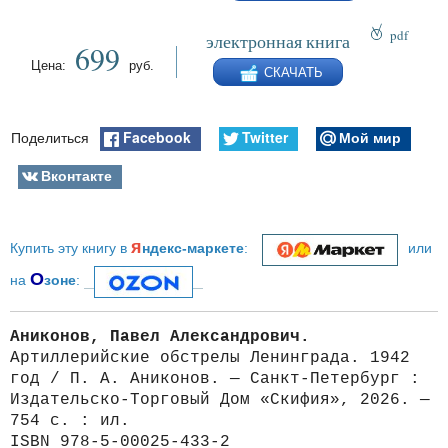
pdf
электронная книга
699
epub
Цена:
руб.
СКАЧАТЬ
fb2
Facebook
Twitter
Мой мир
Поделиться
Вконтакте
я
Купить эту книгу в
ндекс-маркете
:
или
О
на
зоне
:
Аниконов, Павел Александрович.
Артиллерийские обстрелы Ленинграда. 1942
год / П. А. Аниконов. — Санкт-Петербург :
Издательско-Торговый Дом «Скифия», 2026. —
754 с. : ил.
ISBN 978-5-00025-433-2