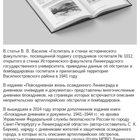
В статье В. В. Василик «Госпиталь в стенах исторического
факультета», посвященной подвигу сотрудников госпиталя № 1012,
открытого в стенах Исторического факультета Ленинградского
государственного университета, приведены данные об обстрелах и
бомбардировках госпиталя и прилегающей территории
Василеостровского района в 1941 году.
В издании «Повседневная жизнь осажденного Ленинграда в
дневниках очевидцев и документах» представлены многочисленные
дневники блокадников, на страницах которых встречаются описания
неприятельских артиллерийских обстрелов и бомбардировок.
В вышедшем в 2024 году втором дополненном издании книги
«Блокадные дневники и документы, 1941–1944 гг.: из архива
Управления Федеральной службы безопасности России по городу
Санкт-Петербургу и Ленинградской области» (автор-составитель С. К.
Бернев), наряду с дневниками жителей и защитников осажденного
города, в которых есть описания артиллерийских обстрелов,
полностью приведена оперативная сводка Штаба МПВО Ленинграда