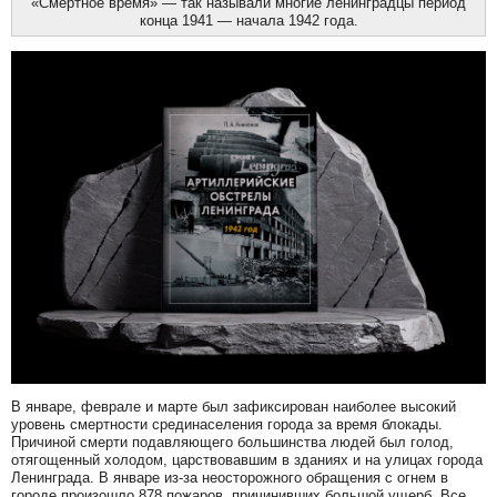
«Смертное время» — так называли многие ленинградцы период
конца 1941 — начала 1942 года.
В январе, феврале и марте был зафиксирован наиболее высокий
уровень смертности срединаселения города за время блокады.
Причиной смерти подавляющего большинства людей был голод,
отягощенный холодом, царствовавшим в зданиях и на улицах города
Ленинграда. В январе из-за неосторожного обращения с огнем в
городе произошло 878 пожаров, причинивших большой ущерб. Все