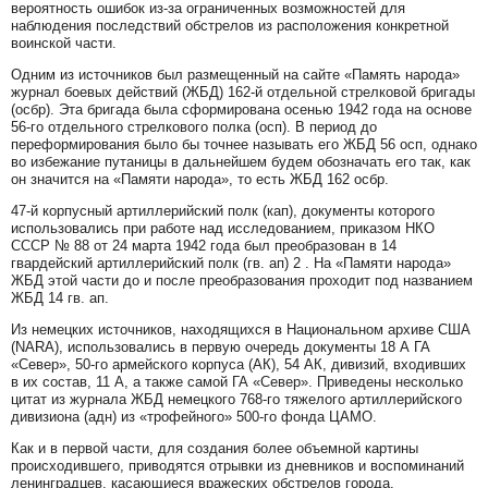
вероятность ошибок из-за ограниченных возможностей для
наблюдения последствий обстрелов из расположения конкретной
воинской части.
Одним из источников был размещенный на сайте «Память народа»
журнал боевых действий (ЖБД) 162-й отдельной стрелковой бригады
(осбр). Эта бригада была сформирована осенью 1942 года на основе
56-го отдельного стрелкового полка (осп). В период до
переформирования было бы точнее называть его ЖБД 56 осп, однако
во избежание путаницы в дальнейшем будем обозначать его так, как
он значится на «Памяти народа», то есть ЖБД 162 осбр.
47-й корпусный артиллерийский полк (кап), документы которого
использовались при работе над исследованием, приказом НКО
СССР № 88 от 24 марта 1942 года был преобразован в 14
гвардейский артиллерийский полк (гв. ап) 2 . На «Памяти народа»
ЖБД этой части до и после преобразования проходит под названием
ЖБД 14 гв. ап.
Из немецких источников, находящихся в Национальном архиве США
(NARA), использовались в первую очередь документы 18 А ГА
«Север», 50-го армейского корпуса (АК), 54 АК, дивизий, входивших
в их состав, 11 А, а также самой ГА «Север». Приведены несколько
цитат из журнала ЖБД немецкого 768-го тяжелого артиллерийского
дивизиона (адн) из «трофейного» 500-го фонда ЦАМО.
Как и в первой части, для создания более объемной картины
происходившего, приводятся отрывки из дневников и воспоминаний
ленинградцев, касающиеся вражеских обстрелов города.