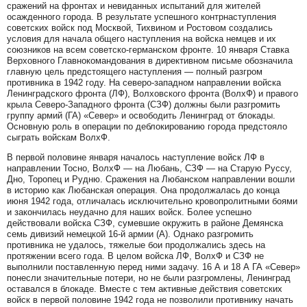
сражений на фронтах и невиданных испытаний для жителей
осажденного города. В результате успешного контрнаступления
советских войск под Москвой, Тихвином и Ростовом создались
условия для начала общего наступления на войска немцев и их
союзников на всем советско-германском фронте. 10 января Ставка
Верховного Главнокомандования в директивном письме обозначила
главную цель предстоящего наступления — полный разгром
противника в 1942 году. На северо-западном направлении войска
Ленинградского фронта (ЛФ), Волховского фронта (ВолхФ) и правого
крыла Северо-Западного фронта (СЗФ) должны были разгромить
группу армий (ГА) «Север» и освободить Ленинград от блокады.
Основную роль в операции по деблокированию города предстояло
сыграть войскам ВолхФ.
В первой половине января началось наступление войск ЛФ в
направлении Тосно, ВолхФ — на Любань, СЗФ — на Старую Руссу,
Дно, Торопец и Рудню. Сражения на Любанском направлении вошли
в историю как Любанская операция. Она продолжалась до конца
июня 1942 года, отличалась исключительно кровопролитными боями
и закончилась неудачно для наших войск. Более успешно
действовали войска СЗФ, сумевшие окружить в районе Демянска
семь дивизий немецкой 16-й армии (А). Однако разгромить
противника не удалось, тяжелые бои продолжались здесь на
протяжении всего года. В целом войска ЛФ, ВолхФ и СЗФ не
выполнили поставленную перед ними задачу. 16 А и 18 А ГА «Север»
понесли значительные потери, но не были разгромлены, Ленинград
оставался в блокаде. Вместе с тем активные действия советских
войск в первой половине 1942 года не позволили противнику начать