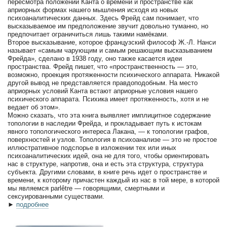
пересмотра положений Канта о времени и пространстве как
априорных формах нашего мышления исходя из новых
психоаналитических данных. Здесь Фрейд сам понимает, что
высказываемое им предположение звучит довольно туманно, но
предпочитает ограничиться лишь такими намёками.
Второе высказывание, которое французский философ Ж.-Л. Нанси
называет «самым чарующим и самым решающим высказыванием
Фрейда», сделано в 1938 году, оно также касается идеи
пространства. Фрейд пишет, что «пространственность — это,
возможно, проекция протяженности психического аппарата. Никакой
другой вывод не представляется правдоподобным. На место
априорных условий Канта встают априорные условия нашего
психического аппарата. Психика имеет протяженность, хотя и не
ведает об этом».
Можно сказать, что эта книга выявляет имплицитное содержание
топологии в наследии Фрейда, и прокладывает путь к истокам
явного топологического интереса Лакана, — к топологии графов,
поверхностей и узлов. Топология в психоанализе — это не простое
иллюстративное подспорье в изложении тех или иных
психоаналитических идей, она не для того, чтобы ориентировать
нас в структуре, напротив, она и есть эта структура, структура
субъекта. Другими словами, в книге речь идет о пространстве и
времени, к которому причастен каждый из нас в той мере, в которой
мы являемся parlêtre — говорящими, смертными и
сексуированными существами.
►
подробнее