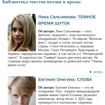
Библиотека текстов поэзии и прозы:
Лина Сальникова: ТЕМНОЕ
ВРЕМЯ ШУТОК
Об авторе:
Лина Сальникова — поэт,
филолог, журналист, член поэтического
объединения «Кубарт». По версии "Филатов-
фест", входит в сотню лучших поэтов
страны. Стихи печатались в сборниках
Москвы, Санкт-Петербурга, Краснодара и
Украины, периодических изданиях, в том числе и в "Литературной
газете". В издательстве "Скифия" вышло две книги автора. На
странице представлены произведения из дебютной книги "Тёмное
время суток".
►
читать
Евгения Онегина: СЛОВА
Об авторе:
Евгения Онегина — это не
псевдоним. Поэт, лауреат международной
премии имени Сергея Есенина, музыкант,
композитор, автор песен. С 2012 года
публикуется в поэтических сборниках