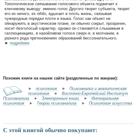
Топологическое связывание голосового объекта подвигает к
ключевому выводу: именно голос Другого творит субъекта, творит
его из ничего, ex nihilo, вдыхает в плоть жизнь, связывая
чужеродные порядки плоти и языка. Голос как объект не
обнаружить в акустическом плане, он обычно сокрыт, прозрачен,
носит безголосый характер, однако он становится слышимым в
галлюцинациях, в назойливом голосе сверх-я, в молчании, в
разного рода преткновениях образований бессознательного.
►
подробнее
Похожие книги на нашем сайте (разделенные по жанрам):
►
психология
►
Психоанализ и аналитическая
психология
►
Восточно-Европейский Институт
Психоанализа
►
Электронные книги
►
Интегральная
психология
►
Теории психоанализа
►
Психология искусства
С этой книгой обычно покупают: