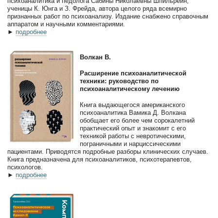
психоаналитика и педолога Сабины Николаевны Шпильрейн,
ученицы К. Юнга и З. Фрейда, автора целого ряда всемирно
признанных работ по психоанализу. Издание снабжено справочным
аппаратом и научными комментариями.
►
подробнее
Волкан В.
Расширение психоаналитической
техники: руководство по
психоаналитическому лечению
Книга выдающегося американского
психоаналитика Вамика Д. Волкана
обобщает его более чем сорокалетний
практический опыт и знакомит с его
техникой работы с невротическими,
пограничными и нарциссическими
пациентами. Приводятся подробные разборы клинических случаев.
Книга предназначена для психоаналитиков, психотерапевтов,
психологов.
►
подробнее