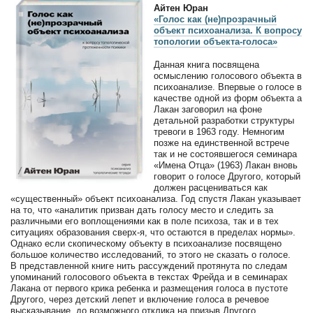
Айтен Юран
«Голос как (не)прозрачный
объект психоанализа. К вопросу
топологии объекта-голоса»
Данная книга посвящена
осмыслению голосового объекта в
психоанализе. Впервые о голосе в
качестве одной из форм объекта а
Лакан заговорил на фоне
детальной разработки структуры
тревоги в 1963 году. Немногим
позже на единственной встрече
так и не состоявшегося семинара
«Имена Отца» (1963) Лакан вновь
говорит о голосе Другого, который
должен расцениваться как
«существенный» объект психоанализа. Год спустя Лакан указывает
на то, что «аналитик призван дать голосу место и следить за
различными его воплощениями как в поле психоза, так и в тех
ситуациях образования сверх-я, что остаются в пределах нормы».
Однако если скопическому объекту в психоанализе посвящено
большое количество исследований, то этого не сказать о голосе.
В представленной книге нить рассуждений протянута по следам
упоминаний голосового объекта в текстах Фрейда и в семинарах
Лакана от первого крика ребенка и размещения голоса в пустоте
Другого, через детский лепет и включение голоса в речевое
высказывание, до возможного отклика на призыв Другого.