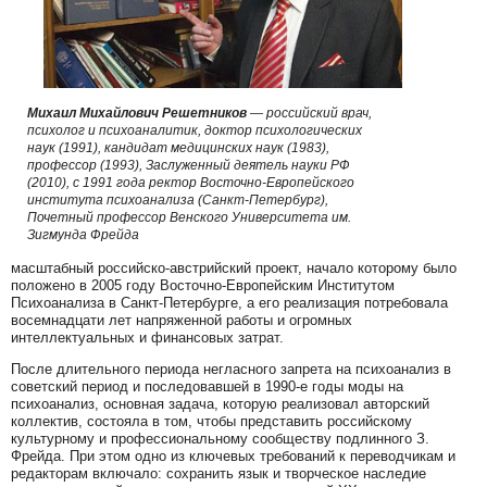
Михаил Михайлович Решетников
— российский врач,
психолог и психоаналитик, доктор психологических
наук (1991), кандидат медицинских наук (1983),
профессор (1993), Заслуженный деятель науки РФ
(2010), с 1991 года ректор Восточно-Европейского
института психоанализа (Санкт-Петербург),
Почетный профессор Венского Университета им.
Зигмунда Фрейда
масштабный российско-австрийский проект, начало которому было
положено в 2005 году Восточно-Европейским Институтом
Психоанализа в Санкт-Петербурге, а его реализация потребовала
восемнадцати лет напряженной работы и огромных
интеллектуальных и финансовых затрат.
После длительного периода негласного запрета на психоанализ в
советский период и последовавшей в 1990-е годы моды на
психоанализ, основная задача, которую реализовал авторский
коллектив, состояла в том, чтобы представить российскому
культурному и профессиональному сообществу подлинного З.
Фрейда. При этом одно из ключевых требований к переводчикам и
редакторам включало: сохранить язык и творческое наследие