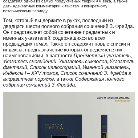
создателя одной из самых продуктивных теорий ХХ века, а также
дать адекватные комментарии к текстам и конкретному
историческому периоду.
Том, который вы держите в руках, последний из
двадцати шести полного собрания сочинений З. Фрейда.
Он представляет собой сочетание предметных и
именных указателей, содержащихся во всех
предыдущих томах. Также он содержит новые списки и
индексы, предназначение которых определяется их
наименованиями, в частности
Предметный указатель
,
Указатель сновидений
,
Указатель символов
,
Указатель
фантазий
,
Список иллюстраций
,
Именной указатель
,
Индексы
I
–
XXV
томов
,
Список сочинений З. Фрейда в
алфавитном порядке
, а также
Содержания полного
собрания сочинений З. Фрейда
.