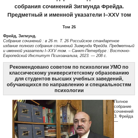
собрания сочинений Зигмунда Фрейда.
Предметный и именной указатели I–XXV том
Том 26
Фрейд, Зигмунд.
Собрание сочинений : в 26 т. Т. 26 Российское стандартное
издание полного собрания сочинений Зигмунда Фрейда. Предметный
и именной указатели I–XXV том. – Санкт-Петербург : Восточно-
Европейский Институт Психоанализа, 2023.
—
208 с.
Рекомендовано советом по психологии УМО по
классическому университетскому образованию
для студентов высших учебных заведений,
обучающихся по направлению и специальностям
психологии
Полное
собрание
сочинений
З. Фрейда
—