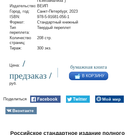
Психоанализа")
Издательство:
ВЕИП
Город, год:
Санкт-Петербург, 2023
ISBN:
978-5-91681-056-1
Формат:
Стандартный книжный
Тип
Твердый переплет
переплета:
Количество
208 стр.
страниц:
Тираж:
300 экз.
/
бумажная книга
Цена:
предзаказ /
В КОРЗИНУ
руб.
Facebook
Twitter
Мой мир
Поделиться
Вконтакте
Российское стандартное издание полного