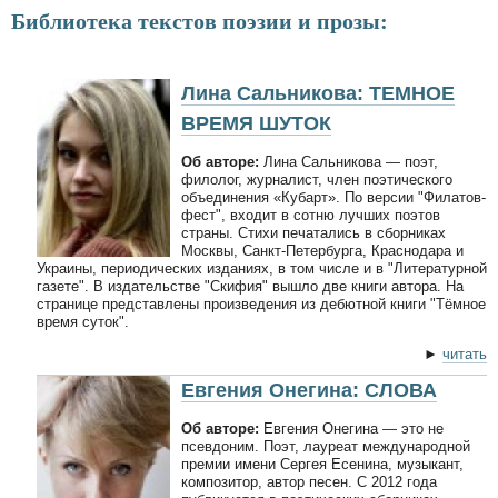
Библиотека текстов поэзии и прозы:
Лина Сальникова: ТЕМНОЕ
ВРЕМЯ ШУТОК
Об авторе:
Лина Сальникова — поэт,
филолог, журналист, член поэтического
объединения «Кубарт». По версии "Филатов-
фест", входит в сотню лучших поэтов
страны. Стихи печатались в сборниках
Москвы, Санкт-Петербурга, Краснодара и
Украины, периодических изданиях, в том числе и в "Литературной
газете". В издательстве "Скифия" вышло две книги автора. На
странице представлены произведения из дебютной книги "Тёмное
время суток".
►
читать
Евгения Онегина: СЛОВА
Об авторе:
Евгения Онегина — это не
псевдоним. Поэт, лауреат международной
премии имени Сергея Есенина, музыкант,
композитор, автор песен. С 2012 года