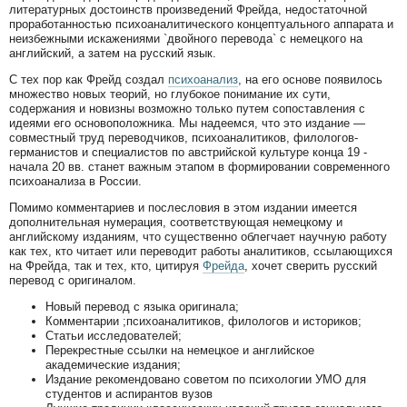
литературных достоинств произведений Фрейда, недостаточной
проработанностью психоаналитического концептуального аппарата и
неизбежными искажениями `двойного перевода` с немецкого на
английский, а затем на русский язык.
С тех пор как Фрейд создал
психоанализ
, на его основе появилось
множество новых теорий, но глубокое понимание их сути,
содержания и новизны возможно только путем сопоставления с
идеями его основоположника. Мы надеемся, что это издание —
совместный труд переводчиков, психоаналитиков, филологов-
германистов и специалистов по австрийской культуре конца 19 -
начала 20 вв. станет важным этапом в формировании современного
психоанализа в России.
Помимо комментариев и послесловия в этом издании имеется
дополнительная нумерация, соответствующая немецкому и
английскому изданиям, что существенно облегчает научную работу
как тех, кто читает или переводит работы аналитиков, ссылающихся
на Фрейда, так и тех, кто, цитируя
Фрейда
, хочет сверить русский
перевод с оригиналом.
Новый перевод с языка оригинала;
Комментарии ;психоаналитиков, филологов и историков;
Статьи исследователей;
Перекрестные ссылки на немецкое и английское
академические издания;
Издание рекомендовано советом по психологии УМО для
студентов и аспирантов вузов