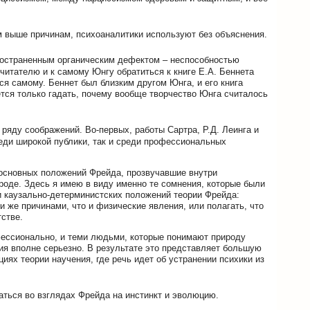
м выше причинам, психоаналитики используют без объяснения.
пространенным органическим дефектом – неспособностью
читателю и к самому Юнгу обратиться к книге Е.А. Беннета
ься самому. Беннет был близким другом Юнга, и его книга
ается только гадать, почему вообще творчество Юнга считалось
ряду соображений. Во-первых, работы Сартра, Р.Д. Леинга и
еди широкой публики, так и среди профессиональных
 основных положений Фрейда, прозвучавшие внутри
оде. Здесь я имею в виду именно те сомнения, которые были
 каузально-детерминистских положений теории Фрейда:
и же причинами, что и физические явления, или полагать, что
стве.
фессионально, и теми людьми, которые понимают природу
ия вполне серьезно. В результате это представляет большую
иях теории научения, где речь идет об устранении психики из
аться во взглядах Фрейда на инстинкт и эволюцию.