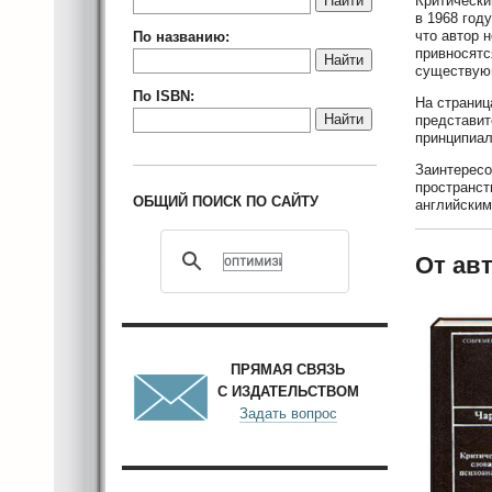
Критически
Найти
в 1968 год
что автор 
По названию:
привносятс
Найти
существующ
По ISBN:
На страниц
Найти
представит
принципиал
Заинтересо
пространст
ОБЩИЙ ПОИСК ПО САЙТУ
английским
От авт
ПРЯМАЯ СВЯЗЬ
С ИЗДАТЕЛЬСТВОМ
Задать вопрос