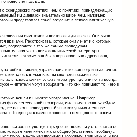
х неправильно называли.
й о фрейдовских понятиях, чем о понятиях, принадлежащих
ываемый им диапазон значительно шире, чем, например,
 (который представляет собой введение в психоаналитическую
ля описания симптомов и постановки диагнозов. Они были
я врачами. Расстройства, которые они лечат и о которых
овые, подвергаютс я тем же самым процедурам
 значительная часть психоаналитической литературы
и читатели, которым она была первоначально адресована,
щеупотребительными, утратив при этом свои подлинные точные
ем таких слов как «маниакальный», «депрессивный»,
в их в психоаналитической литературе, где они почти всегда
же – читатели могут вообразить, что они понимают то, чего в
 которые вошли в широкое употребление. Например,
й из форм сексуальной перверсии, был заимствован Фрейдом
озднее вошел в повседневный язык как уничижительное
анал.). Тенденция к самопоклонению; поглощенность своим
ение, вскоре почувствует трудности, поскольку столкнется со
ие, которые явно имеют мало общего (если имеют вообще) с
рциссизмом, между нарциссизмом здоровым и защитным, и все