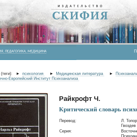
П
Я, ПЕДАГОГИКА, МЕДИЦИНА
(теги):
►
психология
►
Медицинская литература
►
Психоанали
очно-Европейский Институт Психоанализа
Райкрофт Ч.
Критический словарь псих
Перевод:
Л. Топор
Гвоздев
Cерия:
Восточн
Психоан