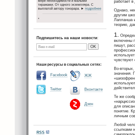
мере необходимости и малыми
работает в
тиражами. От одного экземпляра. С
выплатой автору гонорара. ►
подробнее
Однако, не
другим шко
*
Лапланша и
теорию, да
1.
Определ
Подпишитесь на наши новости
:
включены п
пишут, рас
OK
профессион
использует
чувствуют 
Наши ресурсы в социальных сетях:
Во-вторых,
значения. 
Facebook
ЖЖ
«шизофрени
используют
действител
Twitter
Вконтакте
Те же сооб
«нарциссиз
Дзен
для описан
понятие. К
личным со
Любой чело
ссылками н
RSS
самопоклон