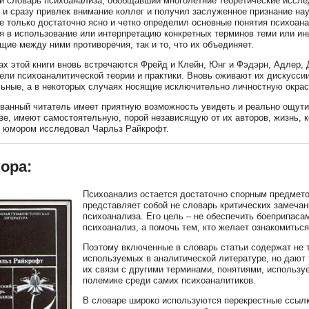
й словарь психоанализа, обобщавший многолетние теоретические иссле
у и сразу привлек внимание коллег и получил заслуженное признание на
не только достаточно ясно и четко определил основные понятия психоан
я в использование или интерпретацию конкретных терминов теми или и
ие между ними противоречия, так и то, что их объединяет.
ах этой книги вновь встречаются Фрейд и Клейн, Юнг и Фэдэрн, Адлер, 
ели психоаналитической теории и практики. Вновь оживают их дискусси
ьные, а в некоторых случаях носящие исключительно личностную окрас
ванный читатель имеет приятную возможность увидеть и реально ощутит
ве, имеют самостоятельную, порой независящую от их авторов, жизнь,
 юмором исследовал Чарльз Райкрофт.
ора:
Психоанализ остается достаточно спорным предметом
представляет собой не словарь критических замечан
психоанализа. Его цель – не обеспечить боеприпасам
психоанализ, а помочь тем, кто желает ознакомиться
Поэтому включенные в словарь статьи содержат не
используемых в аналитической литературе, но дают
их связи с другими терминами, понятиями, использу
полемике среди самих психоаналитиков.
В словаре широко используются перекрестные ссылки