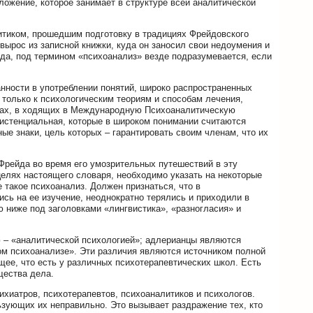
ожение, которое занимает в структуре всей аналитической
итиком, прошедшим подготовку в традициях Фрейдовского
 вырос из записной книжки, куда он заносил свои недоумения и
йда, под термином «психоанализ» везде подразумевается, если
анности в употреблении понятий, широко распространенных
 только к психологическим теориям и способам лечения,
утах, в ходящих в Международную Психоаналитическую
зистенциальная, которые в широком понимании считаются
е знаки, цель которых – гарантировать своим членам, что их
Фрейда во время его умозрительных путешествий в эту
 целях настоящего словаря, необходимо указать на некоторые
е такое психоанализ. Должен признаться, что в
ись на ее изучение, неоднократно терялись и приходили в
ю ниже под заголовками «лингвистика», «разногласия» и
 – «аналитической психологией»; адлерианцы являются
ом психоанализе». Эти различия являются источником полной
щее, что есть у различных психотерапевтических школ. Есть
щества дела.
хиатров, психотерапевтов, психоаналитиков и психологов.
зующих их неправильно. Это вызывает раздражение тех, кто