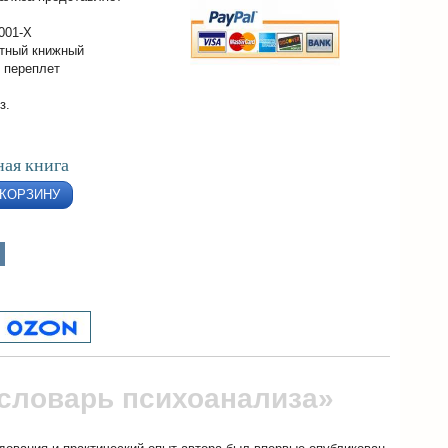
001-Х
тный книжный
 переплет
з.
ая книга
 КОРЗИНУ
словарь психоанализа»