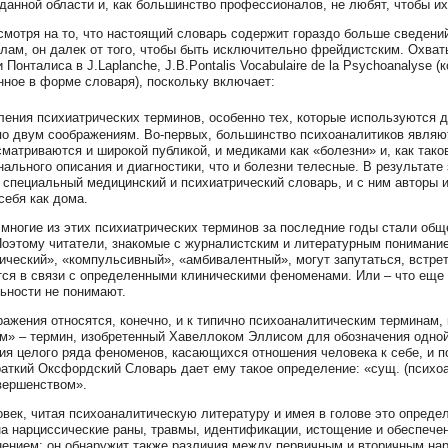
 данной области и, как большинство профессионалов, не любят, чтобы и
смотря на то, что настоящий словарь содержит гораздо больше сведени
лам, он далек от того, чтобы быть исключительно фрейдистским. Охват
 Понталиса в J.Laplanche, J.B.Pontalis Vocabulaire de la Psychoanalyse
нное в форме словаря), поскольку включает:
ения психиатрических терминов, особенно тех, которые используются д
о двум соображениям. Во-первых, большинство психоаналитиков являютс
сматриваются и широкой публикой, и медиками как «болезни» и, как так
ального описания и диагностики, что и болезни телесные. В результате
 специальный медицинский и психиатрический словарь, и с ним авторы 
себя как дома.
 многие из этих психиатрических терминов за последние годы стали об
Поэтому читатели, знакомые с журналистским и литературным понимани
ческий», «компульсивный», «амбивалентный», могут запутаться, встрети
ся в связи с определенными клиническими феноменами. Или – что еще ху
ьности не понимают.
ражения относятся, конечно, и к типично психоаналитическим терминам,
м» – термин, изобретенный Хавеллоком Эллисом для обозначения одно
ия целого ряда феноменов, касающихся отношения человека к себе, и п
раткий Оксфордский Словарь дает ему такое определение: «сущ. (психо
вершенством».
век, читая психоаналитическую литературу и имея в голове это определ
а нарциссические раны, травмы, идентификации, истощение и обеспечен
ением; он обнаружит также различия между первичным и вторичным на