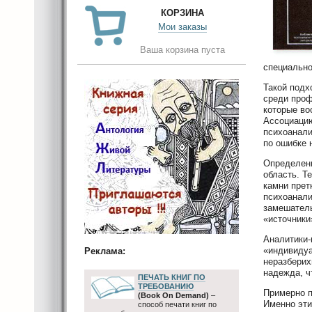
КОРЗИНА
Мои заказы
Ваша корзина пуста
специально
Такой подх
среди проф
которые во
Ассоциацию
психоанали
по ошибке 
Определени
область. Т
камни прет
психоанали
замешатель
«источники
Аналитики-
«индивидуа
Реклама:
неразберих
надежда, ч
ПЕЧАТЬ КНИГ ПО
ТРЕБОВАНИЮ
Примерно п
(Book On Demand)
–
Именно эти
способ печати книг по