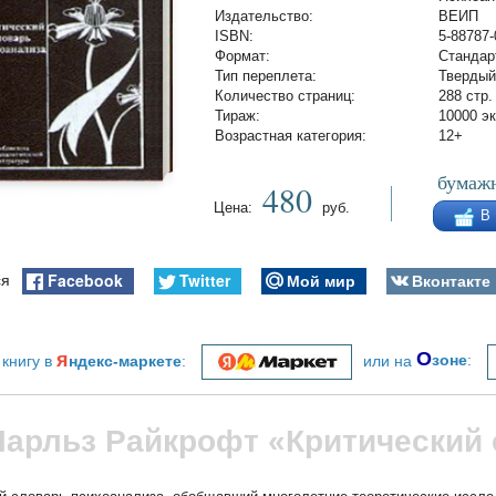
Издательство:
ВЕИП
ISBN:
5-88787-
Формат:
Стандар
Тип переплета:
Твердый
Количество страниц:
288 стр.
Тираж:
10000 эк
Возрастная категория:
12+
бумажн
480
Цена:
руб.
В
Facebook
Twitter
Мой мир
Вконтакте
ся
я
О
 книгу в
ндекс-маркете
:
или на
зоне
:
Чарльз Райкрофт «Критический 