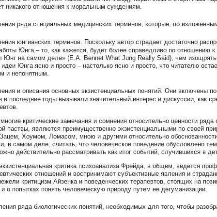
ет никакого отношения к моральным суждениям.
ления ряда специальных медицинских терминов, которые, по изложенны
ления юнгианских терминов. Поскольку автор страдает достаточно рас
аботы Юнга – то, как кажется, будет более справедливо по отношению к 
л Юнг на самом деле» (E.A. Bennet What Jung Really Said), чем изощрят
 идеи Юнга ясно и просто – настолько ясно и просто, что читателю ост
м и непонятным.
ления и описания основных экзистенциальных понятий. Они включены по 
 в последние годы вызывали значительный интерес и дискуссии, как ср
евтов.
 многие критические замечания и сомнения относительно ценности ряда
й паствы, являются преимущественно экзистенциальными по своей прир
Зацем, Хоумом, Ломасом, мною и другими относительно обоснованности
и, в самом деле, считать, что человеческое поведение обусловлено тем
ожно действительно рассматривать как итог событий, случившихся в дет
 экзистенциальная критика психоанализа Фрейда, в общем, ведется про
евтических отношений и воспринимают субъективные явления и страдан
нежели критицизм Айзенка и поведенческих терапевтов, стоящих на позиц
 и о попытках понять человеческую природу путем ее дегуманизации.
ения ряда биологических понятий, необходимых для того, чтобы разобр