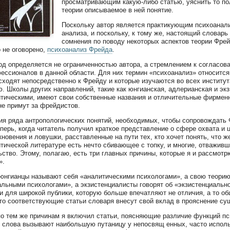
просматривающим какую-либо статью, уяснить то пол
теории описываемое в ней понятие.
Поскольку автор является практикующим психоанал
анализа, и поскольку, к тому же, настоящий словарь
сомнения по поводу некоторых аспектов теории Фре
 не оговорено,
психоанализ Фрейда
.
од определяется не ограниченностью автора, а стремлением к согласов
ессионалов в данной области. Для них термин «психоанализ» относится
сходят непосредственно к Фрейду и которые изучаются во всех инстит
. Школы других направлений, такие как юнгианская, адлерианская и эк
тическими, имеют свои собственные названия и отличительные фирменны
не примут за фрейдистов.
я ряда антропологических понятий, необходимых, чтобы сопровождать 
еперь, когда читатель получил краткое представление о сфере охвата и
кновения и ловушки, расставленные на пути тех, кто хочет понять, что ж
тической литературе есть нечто сбивающее с топку, и многие, отваживш
ство. Этому, полагаю, есть три главных причины, которые я и рассмотр
».
юнгианцы называют себя «аналитическими психологами», а свою теорию
льными психологами», а экзистенциалисты говорят об «экзистенциальн
и для широкой публики, которую больше впечатляют не отличия, а то об
то соответствующие статьи словаря внесут свой вклад в прояснение су
о тем же причинам я включил статьи, поясняющие различие функций пси
 слова вызывают наибольшую путаницу у непосвящ енных, часто исполь