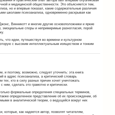
дования и практический опыт автора был впервые опубликован
учной и медицинской общественности. Это объясняется тем,
ализа, но и впервые показал, какие содержательные различия
ными школами психоанализа, одновременно раскрывая как
Джонс, Винникотт и многие другие основоположники и яркие
и, эмоциальные споры и непримиримые разногласия, порой
ку.
ь, что идеи, путешествуя во времени и культурном
 которую с высоким интеллектуальным изяществом и тонким
, и поэтому, возможно, следует уточнить: эта книга
ий в адрес психоанализа, а критический словарь
и тех, кто в силу разных причин хочет уничтожать
 с ним, сделать это грамотно и критически.
 только формальные определения специальных терминов,
 также определенное представление об их происхождении, об
емыми в аналитической теории, о ведущейся вокруг них
, которые, как надеется автор, позволят читателям,