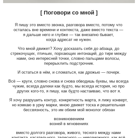
[ Поговори со мной ]
Я пишу это вместо звонка, разговора вместо, потому что
осталась вне времени и контекста, даже вместо текста —
я дальше него и глубже — так внезапно бывает,
когда адресат не нужен.
Что мной движет? Хочу досказать себя до абзаца, до
стрекочущих, птичьих, порхающих интонаций, до тире между
нами, оно интересней точки, словно пальцами волосы,
перерыхлить подстрочник.
И остаться в нём, и сломаться, как дрожью — почерк.
Всё — круги, словно снова и снова обводишь буквы, мы всегда
чужие, всегда далеки как будто, мы всегда история, но про
других кого-то, я пишу, как будто настаиваю, что вот я.
Я хочу разрушить контур, конкретность марта, я лижу конверт,
но комкаю в урну марки, мною движет тоска и решительная
бессвязность, это им обеим мой монолог обязан
возникновением
возней в мгновениях
вместо долгого разговора, живого, тесного между нами
контакта, касательного, телесного — невозможного, как всё