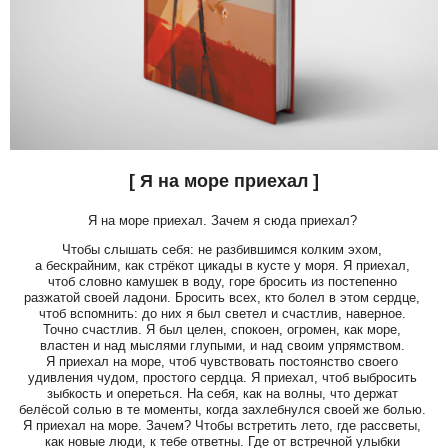
[ Я на море приехал ]
Я на море приехал. Зачем я сюда приехал?
Чтобы слышать себя: не разбившимся колким эхом,
а бескрайним, как стрёкот цикады в кусте у моря. Я приехал,
чтоб словно камушек в воду, горе бросить из постепенно
разжатой своей ладони. Бросить всех, кто болел в этом сердце,
чтоб вспомнить: до них я был светел и счастлив, наверное.
Точно счастлив. Я был целен, спокоен, огромен, как море,
властен и над мыслями глупыми, и над своим упрямством.
Я приехал на море, чтоб чувствовать постоянство своего
удивления чудом, простого сердца. Я приехал, чтоб выбросить
зыбкость и опереться. На себя, как на волны, что держат
белёсой солью в те моменты, когда захлебнулся своей же болью.
Я приехал на море. Зачем? Чтобы встретить лето, где рассветы,
как новые люди, к тебе ответны. Где от встречной улыбки