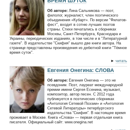
ВРЕМЯ ШУТОК
Об авторе:
Лина Сальникова — поэт,
филолог, журналист, член поэтического
объединения «Кубарт». По версии "Филатов-
фест", входит в сотню лучших поэтов
страны. Стихи печатались в сборниках
Москвы, Санкт-Петербурга, Краснодара и
Украины, периодических изданиях, в том числе и в "Литературной
газете". В издательстве "Скифия" вышло две книги автора. На
странице представлены произведения из дебютной книги "Тёмное
время суток".
►
читать
Евгения Онегина: СЛОВА
Об авторе:
Евгения Онегина — это не
псевдоним. Поэт, лауреат международной
премии имени Сергея Есенина, музыкант,
композитор, автор песен. С 2012 года
публикуется в поэтических сборниках
«Антология Сетевой Поэзии» и «Антология
Сетевой Литературы» петербургского
издательства “Скифия”. В настоящее время
проживает в Москве. Книга «Слова» — первая отдельная книга
писателя. Официальный сайт: www.onegina.net