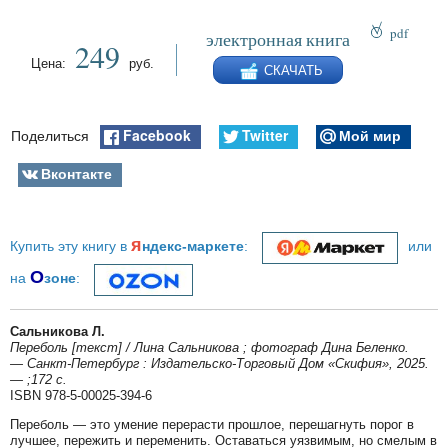
pdf
электронная книга
249
epub
Цена:
руб.
СКАЧАТЬ
fb2
Facebook
Twitter
Мой мир
Поделиться
Вконтакте
я
Купить эту книгу в
ндекс-маркете
:
или
О
на
зоне
:
Сальникова Л.
Переболь [текст] / Лина Сальникова ; фотограф Дина Беленко.
— Санкт-Петербург : Издательско-Торговый Дом «Скифия», 2025.
— ;172 с.
ISBN 978-5-00025-394-6
Переболь — это умение перерасти прошлое, перешагнуть порог в
лучшее, пережить и переменить. Оставаться уязвимым, но смелым в