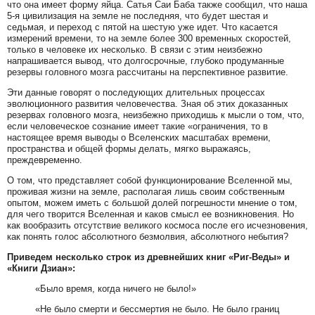
что она имеет форму яйца. Сатья Саи Баба также сообщил, что наша
5-я цивилизация на земле не последняя, что будет шестая и
седьмая, и переход с пятой на шестую уже идет. Что касается
измерений времени, то на земле более 300 временных скоростей,
только в человеке их несколько. В связи с этим неизбежно
напрашивается вывод, что долгосрочные, глубоко продуманные
резервы головного мозга рассчитаны на перспективное развитие.
Эти данные говорят о последующих длительных процессах
эволюционного развития человечества. Зная об этих доказанных
резервах головного мозга, неизбежно приходишь к мысли о том, что,
если человеческое сознание имеет такие «ограничения, то в
настоящее время выводы о Вселенских масштабах времени,
пространства и общей формы делать, мягко выражаясь,
преждевременно.
О том, что представляет собой функционирование Вселенной мы,
проживая жизни на земле, располагая лишь своим собственным
опытом, можем иметь с большой долей погрешности мнение о том,
для чего творится Вселенная и каков смысл ее возникновения. Но
как вообразить отсутствие великого космоса после его исчезновения,
как понять голос абсолютного безмолвия, абсолютного небытия?
Приведем несколько строк из древнейших книг «Риг-Веды» и
«Книги Дзиан»:
«Было время, когда ничего не было!»
«Не было смерти и бессмертия не было. Не было границ