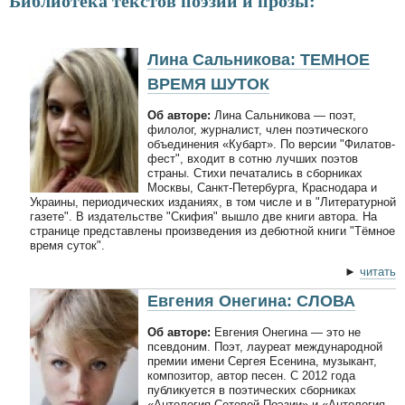
Библиотека текстов поэзии и прозы:
Лина Сальникова: ТЕМНОЕ
ВРЕМЯ ШУТОК
Об авторе:
Лина Сальникова — поэт,
филолог, журналист, член поэтического
объединения «Кубарт». По версии "Филатов-
фест", входит в сотню лучших поэтов
страны. Стихи печатались в сборниках
Москвы, Санкт-Петербурга, Краснодара и
Украины, периодических изданиях, в том числе и в "Литературной
газете". В издательстве "Скифия" вышло две книги автора. На
странице представлены произведения из дебютной книги "Тёмное
время суток".
►
читать
Евгения Онегина: СЛОВА
Об авторе:
Евгения Онегина — это не
псевдоним. Поэт, лауреат международной
премии имени Сергея Есенина, музыкант,
композитор, автор песен. С 2012 года
публикуется в поэтических сборниках
«Антология Сетевой Поэзии» и «Антология