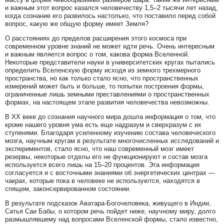
и важным этот вопрос казался человечеству 1,5–2 тысячи лет назад,
когда сознание его развилось настолько, что поставило перед собой
вопрос, какую же общую форму имеет Земля?
О расстояниях до пределов расширения этого космоса при
современном уровне знаний не может идти речь. Очень интересным
и важным является вопрос о том, какова форма Вселенной.
Некоторые представители науки в университетских кругах пытались
определить Вселенскую форму исходя из земного трехмерного
пространства, но как только стало ясно, что пространственных
измерений может быть и больше, то попытки построения формы,
ограниченные лишь земными преставлениями о пространственных
формах, на настоящем этапе развития человечества невозможны.
В ХХ веке до сознания научного мира дошла информация о том, что
кроме нашего уровня ума есть еще надразум и сверхразум с их
ступенями. Благодаря усиленному изучению состава человеческого
мозга, научным кругам в результате многочисленных исследований и
экспериментов, стало ясно, что наш современный мозг имеет
резервы, некоторые отделы его не функционируют и состав мозга
используется всего лишь на 15–20 процентов. Эта информация
согласуется и с восточными знаниями об энергетических центрах —
чакрах, которые пока в человеке не используются, находятся в
спящем, законсервированном состоянии.
В результате подсказок Аватара-Богочеловека, живущего в Индии,
Сатья Саи Бабы, о котором речь пойдет ниже, научному миру, долго
размышлявшему над вопросами Вселенской формы, стало известно,