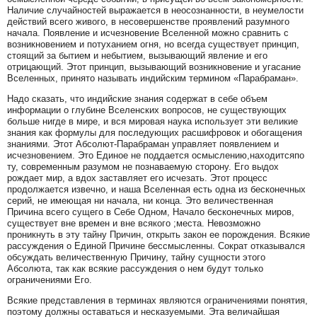
Наличие случайностей выражается в неосознанности, в неумелости
действий всего живого, в несовершенстве проявлений разумного
начала. Появление и исчезновение Вселенной можно сравнить с
возникновением и потуханием огня, но всегда существует принцип,
стоящий за бытием и небытием, вызывающий явление и его
отрицающий. Этот принцип, вызывающий возникновение и угасание
Вселенных, принято называть индийским термином «Парабраман».
Надо сказать, что индийские знания содержат в себе объем
информации о глубине Вселенских вопросов, не существующих
больше нигде в мире, и вся мировая наука использует эти великие
знания как формулы для последующих расшифровок и обогащения
знаниями. Этот Абсолют-Парабраман управляет появлением и
исчезновением. Это Единое не поддается осмыслению,находитсяпо
ту, современным разумом не познаваемую сторону. Его выдох
рождает мир, а вдох заставляет его исчезать. Этот процесс
продолжается извечно, и наша Вселенная есть одна из бесконечных
серий, не имеющая ни начала, ни конца. Это величественная
Причина всего сущего в Себе Одном, Начало бесконечных миров,
существует вне времен и вне всякого ;места. Невозможно
проникнуть в эту тайну Причин, открыть закон ее порождения. Всякие
рассуждения о Единой Причине бессмысленны. Сократ отказывался
обсуждать величественную Причину, тайну сущности этого
Абсолюта, так как всякие рассуждения о нем будут только
ограничениями Его.
Всякие представления в терминах являются ограничениями понятия,
поэтому должны оставаться и несказуемыми. Эта величайшая