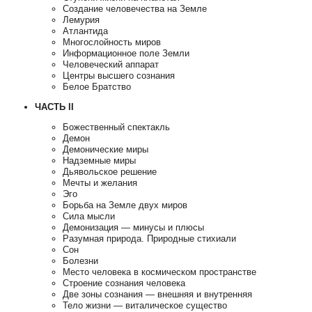
Создание человечества на Земле
Лемурия
Атлантида
Многослойность миров
Информационное поле Земли
Человеческий аппарат
Центры высшего сознания
Белое Братство
ЧАСТЬ II
Божественный спектакль
Демон
Демонические миры
Надземные миры
Дьявольское решение
Мечты и желания
Эго
Борьба на Земле двух миров
Сила мысли
Демонизация — минусы и плюсы
Разумная природа. Природные стихиали
Сон
Болезни
Место человека в космическом пространстве
Строение сознания человека
Две зоны сознания — внешняя и внутренняя
Тело жизни — виталическое существо