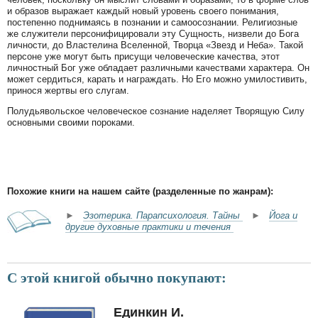
и образов выражает каждый новый уровень своего понимания,
постепенно поднимаясь в познании и самоосознании. Религиозные
же служители персонифицировали эту Сущность, низвели до Бога
личности, до Властелина Вселенной, Творца «Звезд и Неба». Такой
персоне уже могут быть присущи человеческие качества, этот
личностный Бог уже обладает различными качествами характера. Он
может сердиться, карать и награждать. Но Его можно умилостивить,
принося жертвы его слугам.
Полудьявольское человеческое сознание наделяет Творящую Силу
основными своими пороками.
Похожие книги на нашем сайте (разделенные по жанрам):
►
Эзотерика. Парапсихология. Тайны
►
Йога и
другие духовные практики и течения
С этой книгой обычно покупают:
Единкин И.