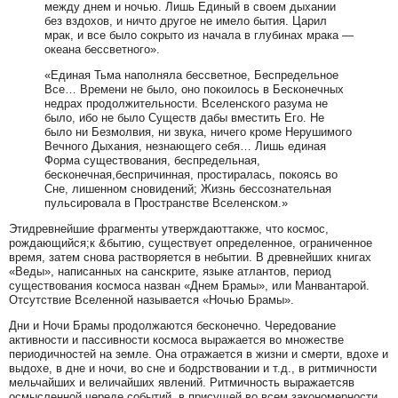
между днем и ночью. Лишь Единый в своем дыхании
без вздохов, и ничто другое не имело бытия. Царил
мрак, и все было сокрыто из начала в глубинах мрака —
океана бессветного».
«Единая Тьма наполняла бессветное, Беспредельное
Все… Времени не было, оно покоилось в Бесконечных
недрах продолжительности. Вселенского разума не
было, ибо не было Существ дабы вместить Его. Не
было ни Безмолвия, ни звука, ничего кроме Нерушимого
Вечного Дыхания, незнающего себя… Лишь единая
Форма существования, беспредельная,
бесконечная,беспричинная, простиралась, покоясь во
Сне, лишенном сновидений; Жизнь бессознательная
пульсировала в Пространстве Вселенском.»
Этидревнейшие фрагменты утверждаюттакже, что космос,
рождающийся;к &бытию, существует определенное, ограниченное
время, затем снова растворяется в небытии. В древнейших книгах
«Веды», написанных на санскрите, языке атлантов, период
существования космоса назван «Днем Брамы», или Манвантарой.
Отсутствие Вселенной называется «Ночью Брамы».
Дни и Ночи Брамы продолжаются бесконечно. Чередование
активности и пассивности космоса выражается во множестве
периодичностей на земле. Она отражается в жизни и смерти, вдохе и
выдохе, в дне и ночи, во сне и бодрствовании и т.д., в ритмичности
мельчайших и величайших явлений. Ритмичность выражаетсяв
осмысленной череде событий, в присущей во всем закономерности.