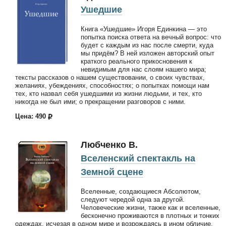
Ушедшие
Книга «Ушедшие» Игоря Единкина — это
попытка поиска ответа на вечный вопрос: что
будет с каждым из нас после смерти, куда
мы придём? В ней изложен авторский опыт
краткого реального прикосновения к
невидимым для нас слоям нашего мира;
тексты рассказов о нашем существовании, о своих чувствах,
желаниях, убеждениях, способностях; о попытках помощи нам
тех, кто назвал себя ушедшими из жизни людьми, и тех, кто
никогда не был ими; о прекращении разговоров с ними.
Цена: 490
Любченко В.
Вселенский спектакль на
Земной сцене
Вселенные, создающиеся Абсолютом,
следуют чередой одна за другой.
Человеческие жизни, также как и вселенные,
бесконечно проживаются в плотных и тонких
одеждах, исчезая в одном мире и возрождаясь в ином обличие.