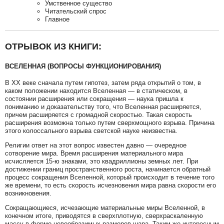
Умственное существо
Читательский спрос
Главное
ОТРЫВОК ИЗ КНИГИ:
ВСЕЛЕННАЯ (ВОПРОСЫ ФУНКЦИОНИРОВАНИЯ)
В ХХ веке сначала путем гипотез, затем ряда открытий о том, в
каком положении находится Вселенная — в статическом, в
состоянии расширения или сокращения — наука пришла к
пониманию и доказательству того, что Вселенная расширяется,
причем расширяется с громадной скоростью. Такая скорость
расширения возможна только путем сверхмощного взрыва. Причина
этого колоссального взрыва светской науке неизвестна.
Религии ответ на этот вопрос известен давно — очередное
сотворение мира. Время расширения материального мира
исчисляется 15-ю знаками, это квадриллионы земных лет. При
достижении границ пространственного роста, начинается обратный
процесс сокращения Вселенной, который происходит в течение того
же времени, то есть скорость исчезновения мира равна скорости его
возникновения.
Сокращающиеся, исчезающие материальные миры Вселенной, в
конечном итоге, приводятся в сверхплотную, сверхраскаленную
массу в форме невообразимых размеров шара. Таким же интересным