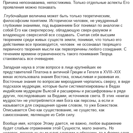
Причина непознаваема, непостижима. Только отдельные аспекты Его
проявления можно познавать
.Глубочайшая величина может быть только теоретическим,
философским понятием. Исторически человек, не умудренный
глубокими знаниями, под выражением Бог понимал по аналогии с
собой Его как сверхперсону, обладающую сверх-разумом и
владеющую сверхсилой все создавать. Считая себя высшим
творением среди живых существ земли, понимая, что только его
действиями все производится, человек не осознавал творящего
первичного творения мысли как первопричины любого созидания. С
течением времени ограниченность такого понимания Творца
становилась все очевиднее.
Западная наука в этом вопросе в лице крупнейших ее
представителей Платона в античной Греции и Гегеля в XVIII–XIX
веках использовала знания Востока, осмысливая и развивая их.
Восточные знания по вопросам мироздания черпались сверху, в виде
подсказок мудрецам, которые были систематизированы в Ведах
индийским мудрецом Вьясой и расширены и расшифрованы в ряде
других, последовавших за Ведами, источников света. В этих «книгах
мудрости» не употребляется имя Бога как персоны, а если и
называется для сокращения одним словом, то уже Божеством.
Описывается Оно как существование, не существо, как
самосознание, являющее из Себя силу.
Вообще имя, которое Этому дается, не важно, любое выражение
будет слабым отражением этой Сущности, мало значить. Но
человек, поскольку он мыслит словами и образами, то в форме слов