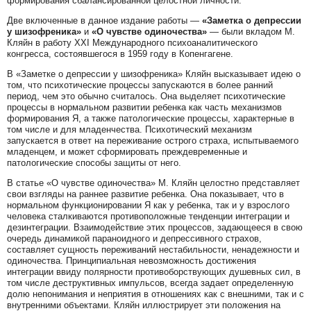
формирования сбалансированной целостной личности.
Две включенные в данное издание работы —
«Заметка о депрессии
у шизофреника»
и
«О чувстве одиночества»
— были вкладом М.
Кляйн в работу XXI Международного психоаналитического
конгресса, состоявшегося в 1959 году в Копенгагене.
В «Заметке о депрессии у шизофреника» Кляйн высказывает идею о
том, что психотические процессы запускаются в более ранний
период, чем это обычно считалось. Она выделяет психотические
процессы в нормальном развитии ребенка как часть механизмов
формирования Я, а также патологические процессы, характерные в
том числе и для младенчества. Психотический механизм
запускается в ответ на переживание острого страха, испытываемого
младенцем, и может сформировать преждевременные и
патологические способы защиты от него.
В статье «О чувстве одиночества» М. Кляйн целостно представляет
свои взгляды на раннее развитие ребенка. Она показывает, что в
нормальном функционировании Я как у ребенка, так и у взрослого
человека сталкиваются противоположные тенденции интеграции и
дезинтеграции. Взаимодействие этих процессов, задающееся в свою
очередь динамикой параноидного и депрессивного страхов,
составляет сущность переживаний нестабильности, ненадежности и
одиночества. Принципиальная невозможность достижения
интеграции ввиду полярности противоборствующих душевных сил, в
том числе деструктивных импульсов, всегда задает определенную
долю непонимания и неприятия в отношениях как с внешними, так и с
внутренними объектами. Кляйн иллюстрирует эти положения на