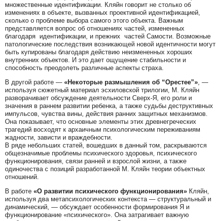
множественные идентификации. Кляйн говорит не столько об
изменениях в объекте, вызванных проективной идентификацией,
сколько о проблеме выбора самого этого объекта. Важным
представляется вопрос об отношениях частей, измененных
благодаря идентификации, и прежних частей Самости. Возможные
патологические последствия возникающей новой идентичности могут
быть купированы благодаря действию неизмененных хороших
внутренних объектов. И это дает ощущение стабильности и
способность преодолеть различные аспекты страха.
В другой работе —
«Некоторые размышления об “Орестее”»
, —
используя сюжетный материал эсхиловской трилогии, М. Кляйн
разворачивает обсуждение деятельности Сверх-Я, его роли и
значения в раннем развитии ребенка, а также судьбы деструктивных
импульсов, чувства вины, действия ранних защитных механизмов.
Она показывает, что основные элементы этих древнегреческих
трагедий восходят к архаичным психологическим переживаниям
жадности, зависти и враждебности.
В ряде небольших статей, вошедших в данный том, раскрываются
общезначимые проблемы психического здоровья, психического
функционирования, связи ранней и взрослой жизни, а также
одиночества с позиций разработанной М. Кляйн теории объектных
отношений.
В работе
«О развитии психического функционирования»
Кляйн,
используя два метапсихологических контекста — структуральный и
динамический, — обсуждает особенности формирования Я и
функционирование «психического». Она затрагивает важную