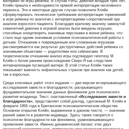
материал из игры ребенка. В случае Риты, девочки младше трех лет,
Кляйн пришла к необходимости прямой интерпретации негативного
переноса. Эти и некоторые другие случаи позволили Кляйн
сформулировать техническое требование интерпретации торможений
в игре ребенка по аналогии с интерпретациями сопротивлений при
анализе взрослого пациента. Благодаря краткому анализу замкнутой
семилетней девочки в игровой анализ были введены игрушки,
способные олицетворять значимые персонажи в жизни ребенка, что
стало еще одним значимым условием психоаналитической работы с
детьми. Отношение к поврежденным или сломанным игрушкам
рассматривается как результат деструктивных действий ребенка со
значимыми объектами — родителями или сиблингами. В
теоретическом отношении анализ игры подтвердил гипотезу М.
Кляйн о более раннем происхождении Сверх-Я как следствия
интернализации пугающей матери. В этой статье Кляйн также
показывает важность инфантильных страхов при анализе как детей,
так и взрослых.
Среди ключевых работ этого издания — две версии исчерпывающего
исследования зависти и благодарности, раскрывающего
фундаментальное значение данных феноменов для психического
развития младенца. Текст, озаглавленный
«Исследование зависти и
благодарности»
, представляет собой доклад, сделанный М. Кляйн в
феврале 1956 года в Британском психоаналитическом обществе.
Основное открытие Кляйн, выраженное в данном тексте, — значение
ранней зависти в развитии индивида. Здесь также говорится о
психологии благодарности как феномена, уравновешивающего
проявления зависти. Именно динамический баланс этих двух
тенденций составляет суть первоначального отношения младенца к