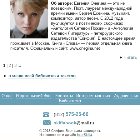
Об авторе:
Евгения Онегина — это не
псевдоним. Поэт, лауреат международной
премии имени Сергея Есенина, музыкант,
композитор, автор песен. С 2012 года
публикуется в поэтических сборниках
«Антология Сетевой Поэзии» и «Антология
Сетевой Литературы» петербургского
издательства “Скифия”. В настоящее время
проживает в Москве. Книга «Слова» — первая отдельная книга
писателя. Официальный сайт: www.onegina.net
►
читать
1
|
2
|
3
→
►
в меню всей библиотеки текстов
О нас
Издательский блог
Контакты
Интернет-магазин
Издание книг
Библиотека
575-25-66
(812)
skifiabook
@mail.ru
© 2013 Скифия. Все права защищены.
Изготовление и дизайн
InterSkifia
.