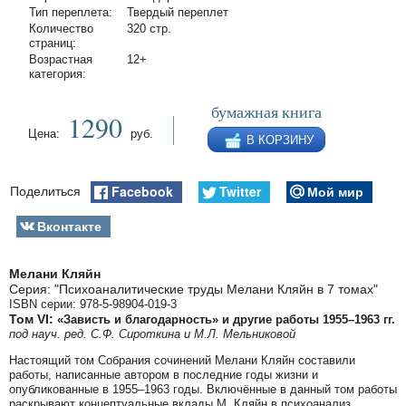
Тип переплета:
Твердый переплет
Количество
320 стр.
страниц:
Возрастная
12+
категория:
бумажная книга
1290
Цена:
руб.
В КОРЗИНУ
Facebook
Twitter
Мой мир
Поделиться
Вконтакте
Мелани Кляйн
Серия: "Психоаналитические труды Мелани Кляйн в 7 томах"
ISBN серии: 978-5-98904-019-3
Том VI:
«Зависть и благодарность» и другие работы 1955–1963 гг.
под науч. ред. С.Ф. Сироткина и М.Л. Мельниковой
Настоящий том Собрания сочинений Мелани Кляйн составили
работы, написанные автором в последние годы жизни и
опубликованные в 1955–1963 годы. Включённые в данный том работы
раскрывают концептуальные вклады М. Кляйн в психоанализ.