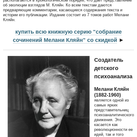
располагаются в хронологическом порядке, что дает представление
об эволюции взглядов М. Кляйн. Ко всем текстам даются
предваряющие комментарии, касающиеся содержания текста и
истории его публикации. Издание состоит из 7 томов работ Мелани
Кляйн.
купить всю книжную серию "собрание
сочинений Мелани Кляйн" со скидкой
►
Создатель
детского
психоанализа
Мелани Кляйн
(1882-1960)
является одной из
самых ярких
представительниц
психоаналитического
движения. Это
касается как
революционности ее
идей, так и того