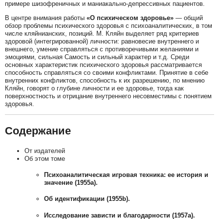
примере шизофреничных и маниакально-депрессивных пациентов.
В центре внимания работы
«О психическом здоровье»
— общий
обзор проблемы психического здоровья с психоаналитических, в том
числе кляйнианских, позиций. М. Кляйн выделяет ряд критериев
здоровой (интегрированной) личности: равновесие внутреннего и
внешнего, умение справляться с противоречивыми желаниями и
эмоциями, сильная Самость и сильный характер и т.д. Среди
основных характеристик психического здоровья рассматривается
способность справляться со своими конфликтами. Принятие в себе
внутренних конфликтов, способность к их разрешению, по мнению
Кляйн, говорят о глубине личности и ее здоровье, тогда как
поверхностность и отрицание внутреннего несовместимы с понятием
здоровья.
Содержание
От издателей
Об этом томе
Психоаналитическая игровая техника: eе история и
значение (1955а).
Об идентификации (1955b).
Исследование зависти и благодарности (1957а).