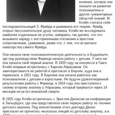
влияния, которое они
оказали на развитие
психоанализа и
других гуманитарных
областей знаний. М.
Кляйн считала себя
последовательницей З. Фрейда и развивала его теорию. Фрейд
открыл бессознательную душу человека, Кляйн же исследовала
наиболее отдаленные ее уголки, забираясь так далеко, что это
вызывало наряду с восторженными откликами и яростное
сопротивление, сравнимое, разве что, с тем, что встречало
новаторства самого Фрейда.
Она начала свою психоаналитическую деятельность в Будапеште,
где под руководством Ференци начала работу с детьми. У него же
она прошла свой первый анализ. В 1920 году на конгрессе в Гааге
Кляйн впервые встретилась с Карлом Абрахамом. Он
заинтересовался ее работой и пригласил в Берлин, куда она и
переехала в 1921 году. В Берлине она начала работать как
психоаналитик с детьми и взрослыми. Не будучи удовлетворенной
результатами работы с Ференци, в 1924 году она приступила к
своему второму анализу у Абрахама, который прервался через 14
месяцев из-за его внезапной смерти.
В 1925 году Кляйн встретилась с Эрнстом Джонсом на конференции
в Зальцбурге, где она представляла свою первую работу по технике
детского анализа. Под впечатлением этого доклада Джонс
пригласил ее прочитать несколько лекций по детскому анализу, а в