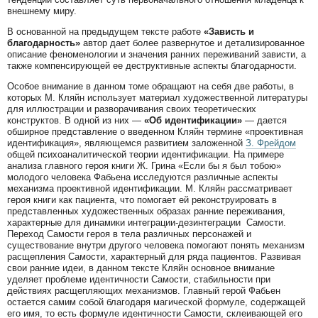
внешнему миру.
В основанной на предыдущем тексте работе
«Зависть и
благодарность»
автор дает более развернутое и детализированное
описание феноменологии и значения ранних переживаний зависти, а
также компенсирующей ее деструктивные аспекты благодарности.
Особое внимание в данном томе обращают на себя две работы, в
которых М. Кляйн использует материал художественной литературы
для иллюстрации и разворачивания своих теоретических
конструктов. В одной из них —
«Об идентификации»
— дается
обширное представление о введенном Кляйн термине «проективная
идентификация», являющемся развитием заложенной
З. Фрейдом
общей психоаналитической теории идентификации. На примере
анализа главного героя книги Ж. Грина «Если бы я был тобою»
молодого человека Фабьена исследуются различные аспекты
механизма проективной идентификации. М. Кляйн рассматривает
героя книги как пациента, что помогает ей реконструировать в
представленных художественных образах ранние переживания,
характерные для динамики интеграции-дезинтеграции Самости.
Переход Самости героя в тела различных персонажей и
существование внутри другого человека помогают понять механизм
расщепления Самости, характерный для ряда пациентов. Развивая
свои ранние идеи, в данном тексте Кляйн основное внимание
уделяет проблеме идентичности Самости, стабильности при
действиях расщепляющих механизмов. Главный герой Фабьен
остается самим собой благодаря магической формуле, содержащей
его имя, то есть формуле идентичности Самости, склеивающей его