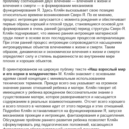
проблему соотношения двух влечений — влечения к жизни и
влечения к смерти — в формировании механизмов
функционирования Я. Здесь Кляйн высказывает свою позицию
относительно времени возникновения Сверх-Я. По ее мнению,
процесс интроекции запускается с момента рождения и обеспечивает
первые образы хорошей и плохой груди, становящиеся основой для
формирования в очень ранний (доэдипов) период структуры Сверх-Я.
Кляйн подчеркивает, что именно ранняя интроекция материнской
груди лежит в основе всех последующих процессов интернализации.
При этом ранний процесс интроекции сопровождается насыщением
интроецируемых объектов влечениями к жизни и смерти. Таким
образом, динамически и экономически влечения к жизни и смерти
определяют силу и степень выраженности во внутреннем мире
плохих и хороших объектов.
В ориентированном на широкую публику тексте
«Наш взрослый мир
и его корни в младенчестве»
М. Кляйн знакомит с основными
идеями своей концепции с минимальным использованием
технических терминов. Прежде всего она указывает на огромное
значение ранних отношений ребенка и матери. Кляйн говорит об
имеющемся у ребенка врожденном бессознательном знании о
существовании матери, которое разворачивается и насыщается
содержанием в реальных взаимоотношениях. Отсчет всего хорошего
и всего плохого в человеке идет от этого периода и этих отношений.
Подробно Кляйн останавливается на функционировании Я, запуске
механизмов проекции и интроекции, фантазирования и расщепления.
Обсуждение проблем раннего развития ребенка позволяет Кляйн
сформулировать ряд педагогических положений, касающихся