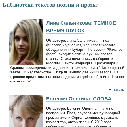
Библиотека текстов поэзии и прозы:
Лина Сальникова: ТЕМНОЕ
ВРЕМЯ ШУТОК
Об авторе:
Лина Сальникова — поэт,
филолог, журналист, член поэтического
объединения «Кубарт». По версии "Филатов-
фест", входит в сотню лучших поэтов
страны. Стихи печатались в сборниках
Москвы, Санкт-Петербурга, Краснодара и
Украины, периодических изданиях, в том числе и в "Литературной
газете". В издательстве "Скифия" вышло две книги автора. На
странице представлены произведения из дебютной книги "Тёмное
время суток".
►
читать
Евгения Онегина: СЛОВА
Об авторе:
Евгения Онегина — это не
псевдоним. Поэт, лауреат международной
премии имени Сергея Есенина, музыкант,
композитор, автор песен. С 2012 года
публикуется в поэтических сборниках