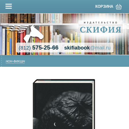
КОРЗИНА
575-25-66
(812)
skifiabook
@mail.ru
НОН-ФИКШН