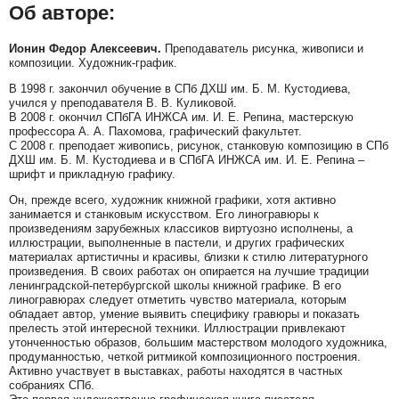
Об авторе:
Ионин Федор Алексеевич.
Преподаватель рисунка, живописи и
композиции. Художник-график.
В 1998 г. закончил обучение в СПб ДХШ им. Б. М. Кустодиева,
учился у преподавателя В. В. Куликовой.
В 2008 г. окончил СПбГА ИНЖСА им. И. Е. Репина, мастерскую
профессора А. А. Пахомова, графический факультет.
С 2008 г. преподает живопись, рисунок, станковую композицию в СПб
ДХШ им. Б. М. Кустодиева и в СПбГА ИНЖСА им. И. Е. Репина –
шрифт и прикладную графику.
Он, прежде всего, художник книжной графики, хотя активно
занимается и станковым искусством. Его линогравюры к
произведениям зарубежных классиков виртуозно исполнены, а
иллюстрации, выполненные в пастели, и других графических
материалах артистичны и красивы, близки к стилю литературного
произведения. В своих работах он опирается на лучшие традиции
ленинградской-петербургской школы книжной графике. В его
линогравюрах следует отметить чувство материала, которым
обладает автор, умение выявить специфику гравюры и показать
прелесть этой интересной техники. Иллюстрации привлекают
утонченностью образов, большим мастерством молодого художника,
продуманностью, четкой ритмикой композиционного построения.
Активно участвует в выставках, работы находятся в частных
собраниях СПб.