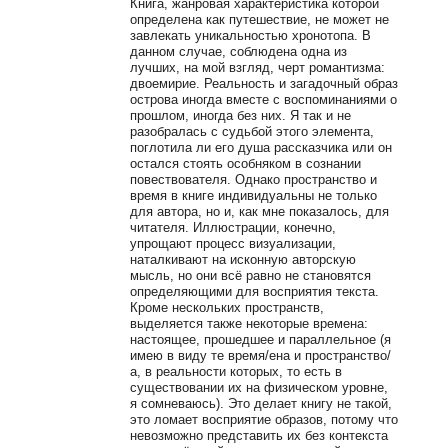
Книга, жанровая характеристика которой
определена как путешествие, не может не
завлекать уникальностью хронотопа. В
данном случае, соблюдена одна из
лучших, на мой взгляд, черт романтизма:
двоемирие. Реальность и загадочный образ
острова иногда вместе с воспоминаниями о
прошлом, иногда без них. Я так и не
разобралась с судьбой этого элемента,
поглотила ли его душа рассказчика или он
остался стоять особняком в сознании
повествователя. Однако пространство и
время в книге индивидуальны не только
для автора, но и, как мне показалось, для
читателя. Иллюстрации, конечно,
упрощают процесс визуализации,
наталкивают на исконную авторскую
мысль, но они всё равно не становятся
определяющими для восприятия текста.
Кроме нескольких пространств,
выделяется также некоторые времена:
настоящее, прошедшее и параллельное (я
имею в виду те время/ена и пространство/
а, в реальности которых, то есть в
существовании их на физическом уровне,
я сомневаюсь). Это делает книгу не такой,
это ломает восприятие образов, потому что
невозможно представить их без контекста