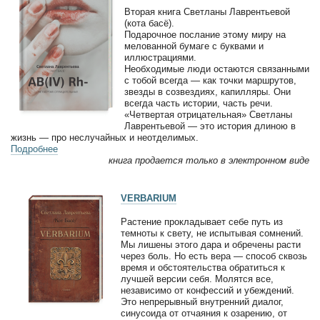
Вторая книга Светланы Лаврентьевой
(кота басё).
Подарочное послание этому миру на
мелованной бумаге с буквами и
иллюстрациями.
Необходимые люди остаются связанными
с тобой всегда — как точки маршрутов,
звезды в созвездиях, капилляры. Они
всегда часть истории, часть речи.
«Четвертая отрицательная» Светланы
Лаврентьевой — это история длиною в
жизнь — про неслучайных и неотделимых.
Подробнее
книга продается только в электронном виде
VERBARIUM
Растение прокладывает себе путь из
темноты к свету, не испытывая сомнений.
Мы лишены этого дара и обречены расти
через боль. Но есть вера — способ сквозь
время и обстоятельства обратиться к
лучшей версии себя. Молятся все,
независимо от конфессий и убеждений.
Это непрерывный внутренний диалог,
синусоида от отчаяния к озарению, от