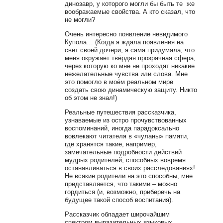
динозавр, у которого могли бы быть те же
воображаемые свойства. А кто сказал, что
не могли?
Очень интересно появление невидимого
Купола… (Когда я ждала появления на
свет своей дочери, я сама придумала, что
меня окружает твёрдая прозрачная сфера,
через которую ко мне не проходят никакие
нежелательные чувства или слова. Мне
это помогло в моём реальном мире
создать свою динамическую защиту. Никто
об этом не знал!)
Реальные путешествия рассказчика,
узнаваемые из остро прочувствованных
воспоминаний, иногда парадоксально
вовлекают читателя в «чуланы» памяти,
где хранятся такие, например,
замечательные подробности действий
мудрых родителей, способных вовремя
останавливаться в своих расследованиях!
Не всякие родители на это способны, мне
представляется, что такими – можно
гордиться (и, возможно, приберечь на
будущее такой способ воспитания).
Рассказчик обладает широчайшим
спектром выразительных языковых