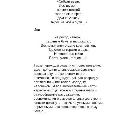
«Собаки выли,
Лес шумел,
но меж ветвей
горели окна ярко.
Дом с башней
Вырос на моём пути…»
Или
«Проход наверх.
Сушёные букеты на шкафах,
Воспоминания о даче круглый год.
Подклеены горшки и вазы,
И вспоротые юбки
Растянулись фоном…».
Такие переходы оживляют повествование,
дают дополнительные характеристики
рассказчику, а в конечном итоге,
возможно, и придадут нужную разрядку
при чтении книги более молодым
человеком. И все замечательные черты
характера отца, все его трудные шаги и
разнообразные рассуждения,
воспоминания о замечательных детстве и
юности покажутся такими нужными, такими
серьёзными, что захочется стать к нему
ближе…