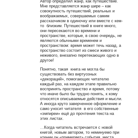
Автор определил жанр, как путешествие.
Мне представляется жанр шире – как
совокупность путешествий, реальных и
воображаемых, совершаемых самим
рассказчиком в одиночку или вместе с кем-
то близким. Путешествий в книге много,
они пересекаются во времени и
пространстве, которые, в свою очередь, не
являются обычными временем и
пространством: время может течь назад, а
пространство состоит из смеси живого и
неживого, внезапно перетекающих одно в
другое!
Понятно, такая книга не могла бы
существовать без виртуозных
«декораций», помогающих читателю
каждый раз, на каждом этапе правильно
воспринять пространство и время, потому
что иначе было бы трудно понять, к кому
относятся описываемые действия и мысли.
А иногда круто заверченное оформление и
само уносит читателя в его собственные
«эмпиреи» ещё до прочтения текста на
этих листах.
…Когда читатель встречается с новой
книгой, новым автором, то неминуемо при
чтении он «примеряет» события, места,