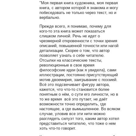
"Моя первая книга художника, моя первая
книга, с автором которой я знакома и могу
побеседовать не только через текст, но и
вербально.
Прежде всего, я понимаю, почему для
кого-то эта книга может показаться
слишком личной. Речь не идет о
чрезмерной откровенности с точки зрения
описаний, повышенной точности или нагой
детализации. Скорее о том, что автор
позволяет узнать о себе читателю.
Отсылки на классические тексты,
революционные в свое время
философские идеи (как я увидела), сами
иллюстрации, постоянно присутствующий
мотив двоемирия, заигрывание с поэзией.
Всё это подсвечивает фигуру автора,
кажется, что что-то становится более
понятным о нём, о сути его личности, но в
то же время всё это путает, не даёт
возможности точно определить, где
настоящее, а где вымышленное. Во всяком
случае, уловив все эти нити можно
разглядеть силуэт того, каким автор хотел
представиться читателю, что тоже о нем
хоть что-то говорит.