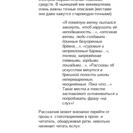
средств. В нынешний век минимализма
очень важны точные описания (местами
они даже кажутся старомодно-точными):
«Я тяжёлую ветку пытался
закинуть, чтоб нарушить её
неподвижность…», «отсекая
ветви, люди создавали
длинные безупречные
брёвна…», «суровые и
непреклонные бараны…»,
телега, запряжённая
тёмными, гордыми
лошадьми…», «Рассказы об
искусстве мечутся в
брюшной полости школы
непереваренные,
неоценённые. Пока что…».
Такие места в тексте
заставляют остановиться и
попробовать фразу «на
слух»!
Рассказчик может внезапно перейти от
прозы к стихотворениям в прозе, и
читатель, обнаруживая ритм, невольно
начинает читать вслух: