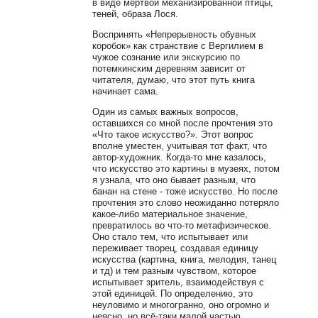
в виде мёртвой механизированной птицы,
теней, образа Лося.
Воспринять «Непрерывность обувных
коробок» как странствие с Вергилием в
чужое сознание или экскурсию по
потемкинским деревням зависит от
читателя, думаю, что этот путь книга
начинает сама.
Один из самых важных вопросов,
оставшихся со мной после прочтения это
«Что такое искусство?». Этот вопрос
вполне уместен, учитывая тот факт, что
автор-художник. Когда-то мне казалось,
что искусство это картины в музеях, потом
я узнала, что оно бывает разным, что
банан на стене - тоже искусство. Но после
прочтения это слово неожиданно потеряло
какое-либо материальное значение,
превратилось во что-то метафизическое.
Оно стало тем, что испытывает или
переживает творец, создавая единицу
искусства (картина, книга, мелодия, танец
и тд) и тем разным чувством, которое
испытывает зритель, взаимодействуя с
этой единицей. По определению, это
неуловимо и многогранно, оно огромно и
неясно, но всё-таки малой частью