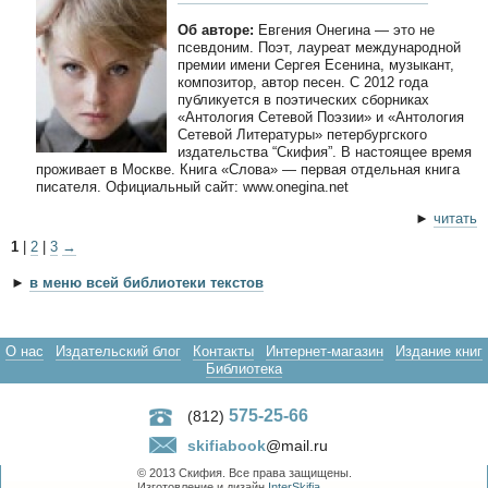
Об авторе:
Евгения Онегина — это не
псевдоним. Поэт, лауреат международной
премии имени Сергея Есенина, музыкант,
композитор, автор песен. С 2012 года
публикуется в поэтических сборниках
«Антология Сетевой Поэзии» и «Антология
Сетевой Литературы» петербургского
издательства “Скифия”. В настоящее время
проживает в Москве. Книга «Слова» — первая отдельная книга
писателя. Официальный сайт: www.onegina.net
►
читать
1
|
2
|
3
→
►
в меню всей библиотеки текстов
О нас
Издательский блог
Контакты
Интернет-магазин
Издание книг
Библиотека
575-25-66
(812)
skifiabook
@mail.ru
© 2013 Скифия. Все права защищены.
Изготовление и дизайн
InterSkifia
.