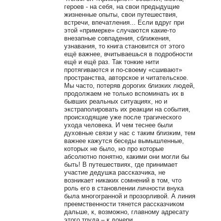
героев - на себя, на свои предыдущие
жизненные опыты, свои путешествия,
встречи, впечатления... Если вдруг при
этой «примерке» случаются какие-то
внезапные совпадения, сближения,
узнавания, то книга становится от этого
ещё важнее, вчитываешься в подробности
ещё и ещё раз. Так тонкие нити
протягиваются и по-своему «сшивают»
пространства, авторское и читательское.
Мы часто, потеряв дорогих близких людей,
продолжаем не только вспоминать их в
бывших реальных ситуациях, но и
экстраполировать их реакции на события,
происходящие уже после трагического
ухода человека. И чем теснее были
духовные связи у нас с таким близким, тем
важнее кажутся беседы вымышленные,
которых не было, но про которые
абсолютно понятно, какими они могли бы
быть! В путешествиях, где принимает
участие дедушка рассказчика, не
возникает никаких сомнений в том, что
роль его в становлении личности внука
была многогранной и прозорливой. А линия
преемственности тянется рассказчиком
дальше, к, возможно, главному адресату
этого труда – к дочери.