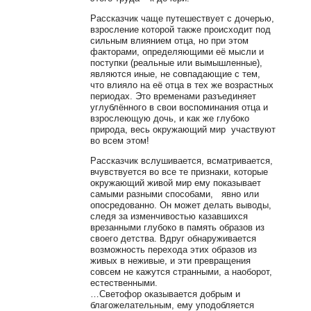
Рассказчик чаще путешествует с дочерью,
взросление которой также происходит под
сильным влиянием отца, но при этом
факторами, определяющими её мысли и
поступки (реальные или вымышленные),
являются иные, не совпадающие с тем,
что влияло на её отца в тех же возрастных
периодах. Это временами разъединяет
углублённого в свои воспоминания отца и
взрослеющую дочь, и как же глубоко
природа, весь окружающий мир участвуют
во всем этом!
Рассказчик вслушивается, всматривается,
вчувствуется во все те признаки, которые
окружающий живой мир ему показывает
самыми разными способами, явно или
опосредованно. Он может делать выводы,
следя за изменчивостью казавшихся
врезанными глубоко в память образов из
своего детства. Вдруг обнаруживается
возможность перехода этих образов из
живых в неживые, и эти превращения
совсем не кажутся странными, а наоборот,
естественными.
…Светофор оказывается добрым и
благожелательным, ему уподобляется