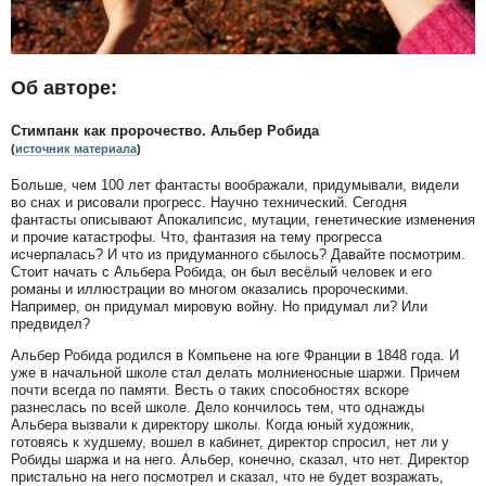
Об авторе:
Стимпанк как пророчество. Альбер Робида
(
источник материала
)
Больше, чем 100 лет фантасты воображали, придумывали, видели
во снах и рисовали прогресс. Научно технический. Сегодня
фантасты описывают Апокалипсис, мутации, генетические изменения
и прочие катастрофы. Что, фантазия на тему прогресса
исчерпалась? И что из придуманного сбылось? Давайте посмотрим.
Стоит начать с Альбера Робида, он был весёлый человек и его
романы и иллюстрации во многом оказались пророческими.
Например, он придумал мировую войну. Но придумал ли? Или
предвидел?
Альбер Робида родился в Компьене на юге Франции в 1848 года. И
уже в начальной школе стал делать молниеносные шаржи. Причем
почти всегда по памяти. Весть о таких способностях вскоре
разнеслась по всей школе. Дело кончилось тем, что однажды
Альбера вызвали к директору школы. Когда юный художник,
готовясь к худшему, вошел в кабинет, директор спросил, нет ли у
Робиды шаржа и на него. Альбер, конечно, сказал, что нет. Директор
пристально на него посмотрел и сказал, что не будет возражать,