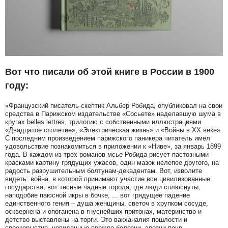
Вот что писали об этой книге в России в 1900
году:
«Французский писатель-скептик Альбер Робида, опубликовал на свои
средства в Парижском издательстве «Сосьете» наделавшую шума в
кругах belles lettres, трилогию с собственными иллюстрациями
«Двадцатое столетие», «Электрическая жизнь» и «Войны в XX веке».
С последним произведением парижского паникера читатель имел
удовольствие познакомиться в приложении к «Ниве», за январь 1899
года. В каждом из трех романов мсье Робида рисует пастозными
красками картину грядущих ужасов, один мазок нелепее другого, на
радость разрушительным болтунам-декадентам. Вот, изволите
видеть: война, в которой принимают участие все цивилизованные
государства; вот тесные чадные города, где люди сплюснуты,
наподобие паюсной икры в бочке, ... вот грядущее падение
единственного гения – душа женщины, светоч в хрупком сосуде,
осквернена и опоганена в гнуснейших притонах, материнство и
детство выставлены на торги. Это вакханалия пошлости и
своекорыстия, невиданные прежде болезни, эрозии почв,