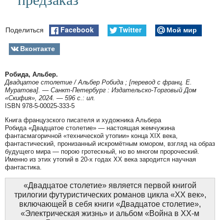
Facebook
Twitter
Мой мир
Поделиться
Вконтакте
Робида, Альбер.
Двадцатое столетие / Альбер Робида ; [перевод с франц. Е.
Муратова]. — Санкт-Петербург : Издательско-Торговый Дом
«Скифия», 2024. — 596 с.: ил.
ISBN 978-5-00025-333-5
Книга французского писателя и художника Альбера
Робида «Двадцатое столетие» — настоящая жемчужина
фантасмагоричной «технической утопии» конца XIX века,
фантастический, пронизанный искромётным юмором, взгляд на образ
будущего мира — порою гротескный, но во многом пророческий.
Именно из этих утопий в 20-х годах XX века зародится научная
фантастика.
«Двадцатое столетие» является первой книгой
трилогии футуристических романов цикла «XX век»,
включающей в себя книги «Двадцатое столетие»,
«Электрическая жизнь» и альбом «Война в ХХ-м