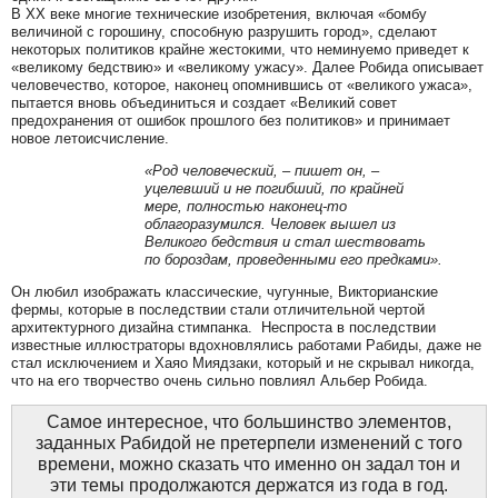
В XX веке многие технические изобретения, включая «бомбу
величиной с горошину, способную разрушить город», сделают
некоторых политиков крайне жестокими, что неминуемо приведет к
«великому бедствию» и «великому ужасу». Далее Робида описывает
человечество, которое, наконец опомнившись от «великого ужаса»,
пытается вновь объединиться и создает «Великий совет
предохранения от ошибок прошлого без политиков» и принимает
новое летоисчисление.
«Род человеческий, – пишет он, –
уцелевший и не погибший, по крайней
мере, полностью наконец-то
облагоразумился. Человек вышел из
Великого бедствия и стал шествовать
по бороздам, проведенными его предками».
Он любил изображать классические, чугунные, Викторианские
фермы, которые в последствии стали отличительной чертой
архитектурного дизайна стимпанка. Неспроста в последствии
известные иллюстраторы вдохновлялись работами Рабиды, даже не
стал исключением и Хаяо Миядзаки, который и не скрывал никогда,
что на его творчество очень сильно повлиял Альбер Робида.
Самое интересное, что большинство элементов,
заданных Рабидой не претерпели изменений с того
времени, можно сказать что именно он задал тон и
эти темы продолжаются держатся из года в год.