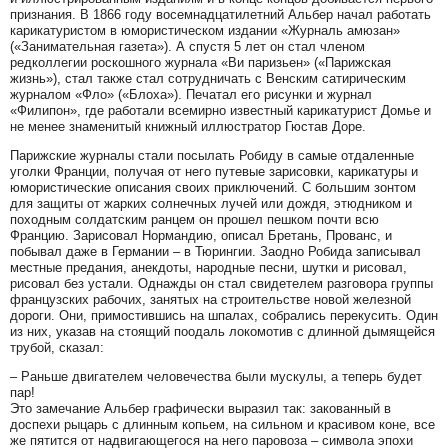
признания. В 1866 году восемнадцатилетний Альбер начал работать
карикатуристом в юмористическом издании «Журналь амюзан»
(«Занимательная газета»). А спустя 5 лет он стал членом
редколлегии роскошного журнала «Ви паризьен» («Парижская
жизнь»), стал также стал сотрудничать с Венским сатирическим
журналом «Фло» («Блоха»). Печатал его рисунки и журнал
«Филипон», где работали всемирно известный карикатурист Домье и
не менее знаменитый книжный иллюстратор Гюстав Доре.
Парижские журналы стали посылать Робиду в самые отдаленные
уголки Франции, получая от него путевые зарисовки, карикатуры и
юмористические описания своих приключений. С большим зонтом
для защиты от жарких солнечных лучей или дождя, этюдником и
походным солдатским ранцем он прошел пешком почти всю
Францию. Зарисовал Нормандию, описал Бретань, Прованс, и
побывал даже в Германии – в Тюрингии. Заодно Робида записывал
местные предания, анекдоты, народные песни, шутки и рисовал,
рисовал без устали. Однажды он стал свидетелем разговора группы
французских рабочих, занятых на строительстве новой железной
дороги. Они, примостившись на шпалах, собрались перекусить. Один
из них, указав на стоящий поодаль локомотив с длинной дымящейся
трубой, сказал:
– Раньше двигателем человечества были мускулы, а теперь будет
пар!
Это замечание Альбер графически выразил так: закованный в
доспехи рыцарь с длинным копьем, на сильном и красивом коне, все
же пятится от надвигающегося на него паровоза – символа эпохи