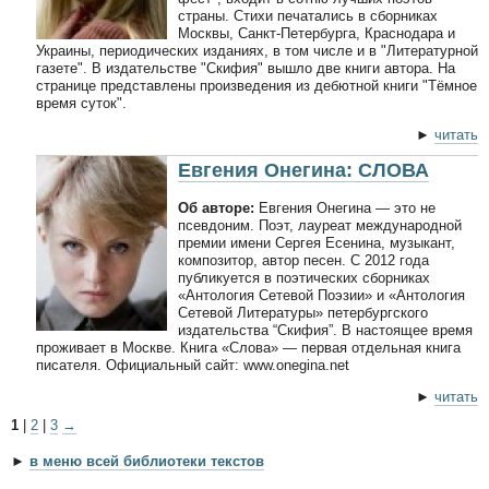
страны. Стихи печатались в сборниках
Москвы, Санкт-Петербурга, Краснодара и
Украины, периодических изданиях, в том числе и в "Литературной
газете". В издательстве "Скифия" вышло две книги автора. На
странице представлены произведения из дебютной книги "Тёмное
время суток".
►
читать
Евгения Онегина: СЛОВА
Об авторе:
Евгения Онегина — это не
псевдоним. Поэт, лауреат международной
премии имени Сергея Есенина, музыкант,
композитор, автор песен. С 2012 года
публикуется в поэтических сборниках
«Антология Сетевой Поэзии» и «Антология
Сетевой Литературы» петербургского
издательства “Скифия”. В настоящее время
проживает в Москве. Книга «Слова» — первая отдельная книга
писателя. Официальный сайт: www.onegina.net
►
читать
1
|
2
|
3
→
►
в меню всей библиотеки текстов