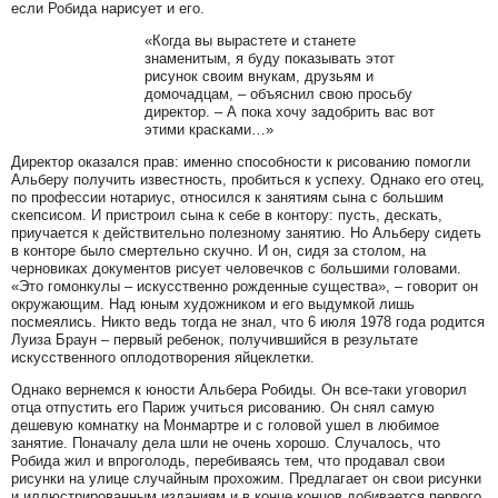
если Робида нарисует и его.
«Когда вы вырастете и станете
знаменитым, я буду показывать этот
рисунок своим внукам, друзьям и
домочадцам, – объяснил свою просьбу
директор. – А пока хочу задобрить вас вот
этими красками…»
Директор оказался прав: именно способности к рисованию помогли
Альберу получить известность, пробиться к успеху. Однако его отец,
по профессии нотариус, относился к занятиям сына с большим
скепсисом. И пристроил сына к себе в контору: пусть, дескать,
приучается к действительно полезному занятию. Но Альберу сидеть
в конторе было смертельно скучно. И он, сидя за столом, на
черновиках документов рисует человечков с большими головами.
«Это гомонкулы – искусственно рожденные существа», – говорит он
окружающим. Над юным художником и его выдумкой лишь
посмеялись. Никто ведь тогда не знал, что 6 июля 1978 года родится
Луиза Браун – первый ребенок, получившийся в результате
искусственного оплодотворения яйцеклетки.
Однако вернемся к юности Альбера Робиды. Он все-таки уговорил
отца отпустить его Париж учиться рисованию. Он снял самую
дешевую комнатку на Монмартре и с головой ушел в любимое
занятие. Поначалу дела шли не очень хорошо. Случалось, что
Робида жил и впроголодь, перебиваясь тем, что продавал свои
рисунки на улице случайным прохожим. Предлагает он свои рисунки
и иллюстрированным изданиям и в конце концов добивается первого