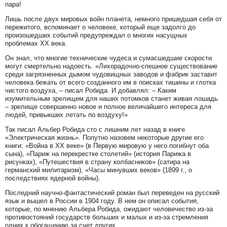
пара!
Лишь после двух мировых войн планета, немного пришедшая себя от
пережитого, вспоминает о человеке, который еще задолго до
произошедших событий предупреждал о многих насущных
проблемах ХХ века.
Он знал, что многие технические чудеса и сумасшедшие скорости
могут смертельно надоесть. «Лихорадочно-спешное существование
среди загрязненных дымом чудовищных заводов и фабрик заставит
человека бежать от всего созданного им в поисках тишины и глотка
чистого воздуха, – писал Робида. И добавлял: – Каким
изумительным зрелищем для наших потомков станет живая лошадь
– зрелище совершенно новое и полное величайшего интереса для
людей, привыкших летать по воздуху!»
Так писал Альбер Робида сто с лишним лет назад в книге
«Электрическая жизнь». Попутно назовем некоторые другие его
книги: «Война в XX веке» (в Первую мировую у него погибнут оба
сына), «Париж на перекрестке столетий» (история Парижа в
рисунках), «Путешествия в страну колбасников» (сатира на
германский милитаризм), «Часы минувших веков» (1899 г., о
последствиях ядерной войны).
Последний научно-фантастический роман был переведен на русский
язык и вышел в России в 1904 году. В нем он описал события,
которые, по мнению Альбера Робида, ожидают человечество из-за
противостояний государств больших и малых и из-за стремления
одних к обогащению за счет других.