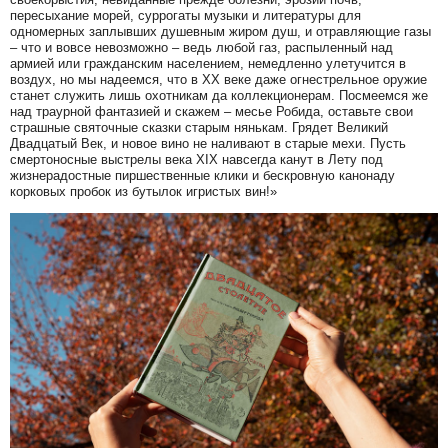
пересыхание морей, суррогаты музыки и литературы для
одномерных заплывших душевным жиром душ, и отравляющие газы
– что и вовсе невозможно – ведь любой газ, распыленный над
армией или гражданским населением, немедленно улетучится в
воздух, но мы надеемся, что в ХХ веке даже огнестрельное оружие
станет служить лишь охотникам да коллекционерам. Посмеемся же
над траурной фантазией и скажем – месье Робида, оставьте свои
страшные святочные сказки старым нянькам. Грядет Великий
Двадцатый Век, и новое вино не наливают в старые мехи. Пусть
смертоносные выстрелы века XIX навсегда канут в Лету под
жизнерадостные пиршественные клики и бескровную канонаду
корковых пробок из бутылок игристых вин!»