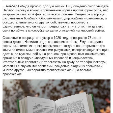
…Альбер Робида прожил долгую жизнь. Ему суждено было увидеть
Первую мировую войну и применение иприта против французов, что
когда-то он описал в фантастическом романе. Увидел он и города,
разрушенные бомбами, сброшенными с дирижаблей и самолетов, и
осуществление многих других собственных пророчеств.
Единственное, что он не мог предположить, – это то, что два его
сына погибнут в мясорубке когда-то описанной им мировой войны.
Сказочник и прорицатель умер в 1926 году, в возрасте 78 лет, в
своем доме в Невилле, сидя за рабочим столом. Ему поставлен
скромный памятник, и его вспоминают, когда вновь открывают его
книги со смешными и забавными рисунками, изображающие женщин,
одетых по-мужски, войну на рельсах бронированных локомотивов,
сражения в воздухе «воздушных кораблей и кабриолетов»,
«театральные спектакли и телегазеты на дому по телефоноскопу»,
магазины с звуковыми записями, рождение людей из пробирки и
многое другое, «невероятно фантастическое», но весьма
пророческое.