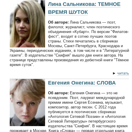
Лина Сальникова: ТЕМНОЕ
ВРЕМЯ ШУТОК
Об авторе:
Лина Сальникова — поэт,
филолог, журналист, член поэтического
объединения «Кубарт». По версии "Филатов-
фест", входит в сотню лучших поэтов
страны. Стихи печатались в сборниках
Москвы, Санкт-Петербурга, Краснодара и
Украины, периодических изданиях, в том числе и в "Литературной
газете". В издательстве "Скифия" вышло две книги автора. На
странице представлены произведения из дебютной книги "Тёмное
время суток".
►
читать
Евгения Онегина: СЛОВА
Об авторе:
Евгения Онегина — это не
псевдоним. Поэт, лауреат международной
премии имени Сергея Есенина, музыкант,
композитор, автор песен. С 2012 года
публикуется в поэтических сборниках
«Антология Сетевой Поэзии» и «Антология
Сетевой Литературы» петербургского
издательства “Скифия”. В настоящее время
проживает в Москве. Книга «Слова» — первая отдельная книга