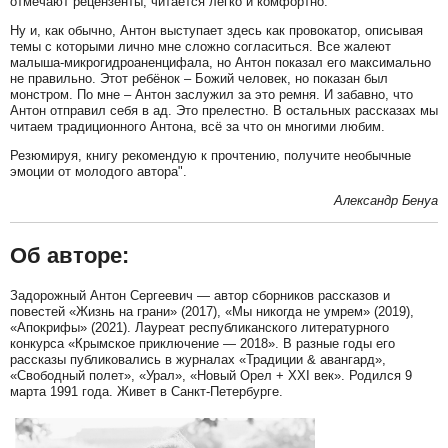
отмечают рецензенты, читается легко и комфортно.
Ну и, как обычно, Антон выступает здесь как провокатор, описывая
темы с которыми лично мне сложно согласиться. Все жалеют
малыша-микрогидроаненцифала, но Антон показал его максимально
не правильно. Этот ребёнок – Божий человек, но показан был
монстром. По мне – Антон заслужил за это ремня. И забавно, что
Антон отправил себя в ад. Это прелестно. В остальных рассказах мы
читаем традиционного Антона, всё за что он многими любим.
Резюмируя, книгу рекомендую к прочтению, получите необычные
эмоции от молодого автора".
Александр Бенуа
Об авторе:
Задорожный Антон Сергеевич — автор сборников рассказов и
повестей «Жизнь на грани» (2017), «Мы никогда не умрем» (2019),
«Апокрифы» (2021). Лауреат республиканского литературного
конкурса «Крымское приключение — 2018». В разные годы его
рассказы публиковались в журналах «Традиции & авангард»,
«Свободный полет», «Урал», «Новый Орел + XXI век». Родился 9
марта 1991 года. Живет в Санкт-Петербурге.