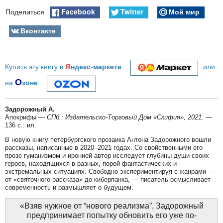
Facebook
Twitter
Мой мир
Поделиться
Вконтакте
я
Купить эту книгу в
ндекс-маркете
:
или
О
на
зоне
:
Задорожный А.
Апокрифы —
СПб.: Издательско-Торговый Дом «Скифия», 2021. —
136 с.: ил.
В новую книгу петербургского прозаика Антона Задорожного вошли
рассказы, написанные в 2020–2021 годах. Со свойственными его
прозе гуманизмом и иронией автор исследует глубины души своих
героев, находящихся в разных, порой фантастических и
экстремальных ситуациях. Свободно экспериментируя с жанрами —
от «святочного рассказа» до киберпанка, — писатель осмысливает
современность и размышляет о будущем.
«Взяв нужное от “нового реализма”, Задорожный
предпринимает попытку обновить его уже по-