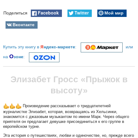
Facebook
Twitter
Мой мир
Поделиться
Вконтакте
я
Купить эту книгу в
ндекс-маркете
:
или
О
на
зоне
:
Элизабет Гросс «Прыжок в
высоту»
Произведение рассказывает о тридцатилетней
журналистке Элизабет, которая, возвращаясь из Хельсинки,
знакомится с джазовым музыкантом по имени Марк. Через общего
приятеля он предлагает девушке присоединиться к его группе в
европейском турне.
Эта история о путешествиях, любви и одиночестве, но, прежде всего