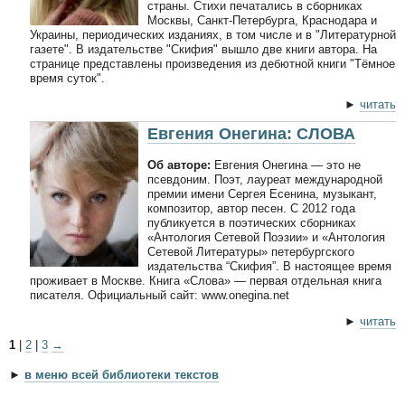
страны. Стихи печатались в сборниках
Москвы, Санкт-Петербурга, Краснодара и
Украины, периодических изданиях, в том числе и в "Литературной
газете". В издательстве "Скифия" вышло две книги автора. На
странице представлены произведения из дебютной книги "Тёмное
время суток".
►
читать
Евгения Онегина: СЛОВА
Об авторе:
Евгения Онегина — это не
псевдоним. Поэт, лауреат международной
премии имени Сергея Есенина, музыкант,
композитор, автор песен. С 2012 года
публикуется в поэтических сборниках
«Антология Сетевой Поэзии» и «Антология
Сетевой Литературы» петербургского
издательства “Скифия”. В настоящее время
проживает в Москве. Книга «Слова» — первая отдельная книга
писателя. Официальный сайт: www.onegina.net
►
читать
1
|
2
|
3
→
►
в меню всей библиотеки текстов