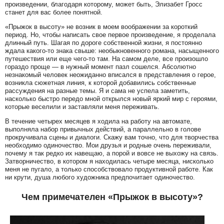
произведении, благодаря которому, может быть, Элизабет Гросс
станет для вас более понятной.
«Прыжок в высоту» не возник в моем воображении за короткий
период. Но, чтобы написать свое первое произведение, я проделала
длинный путь. Шагая по дороге собственной жизни, я постоянно
ждала какого-то знака свыше: необыкновенного романа, насыщенного
путешествия или еще чего-то там. На самом деле, все произошло
гораздо проще — в нужный момент пазл сошелся. Абсолютно
незнакомый человек неожиданно вписался в представления о герое,
возникла сюжетная линия, к которой добавились собственные
рассуждения на разные темы. Я и сама не успела заметить,
насколько быстро передо мной открылся новый яркий мир с героями,
которые веселили и заставляли меня переживать.
В течение четырех месяцев я ходила на работу на автомате,
выполняла набор привычных действий, а параллельно в голове
прокручивала сцены и диалоги. Скажу вам точно, что для творчества
необходимо одиночество. Мои друзья и родные очень переживали,
почему я так редко их навещаю, а порой и вовсе не выхожу на связь.
Затворничество, в котором я находилась четыре месяца, нисколько
меня не пугало, а только способствовало продуктивной работе. Как
ни крути, душа любого художника предпочитает одиночество.
Чем примечателен «Прыжок в высоту»?