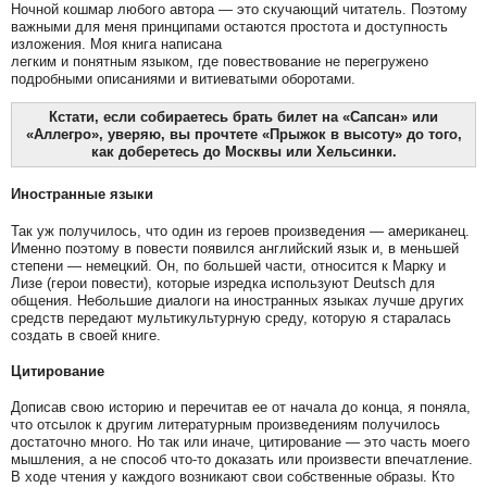
Ночной кошмар любого автора — это скучающий читатель. Поэтому
важными для меня принципами остаются простота и доступность
изложения. Моя книга написана
легким и понятным языком, где повествование не перегружено
подробными описаниями и витиеватыми оборотами.
Кстати, если собираетесь брать билет на «Сапсан» или
«Аллегро», уверяю, вы прочтете «Прыжок в высоту» до того,
как доберетесь до Москвы или Хельсинки.
Иностранные языки
Так уж получилось, что один из героев произведения — американец.
Именно поэтому в повести появился английский язык и, в меньшей
степени — немецкий. Он, по большей части, относится к Марку и
Лизе (герои повести), которые изредка используют Deutsch для
общения. Небольшие диалоги на иностранных языках лучше других
средств передают мультикультурную среду, которую я старалась
создать в своей книге.
Цитирование
Дописав свою историю и перечитав ее от начала до конца, я поняла,
что отсылок к другим литературным произведениям получилось
достаточно много. Но так или иначе, цитирование — это часть моего
мышления, а не способ что-то доказать или произвести впечатление.
В ходе чтения у каждого возникают свои собственные образы. Кто