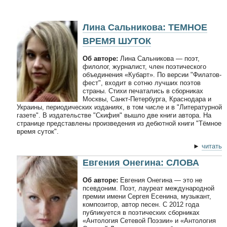
Лина Сальникова: ТЕМНОЕ
ВРЕМЯ ШУТОК
Об авторе:
Лина Сальникова — поэт,
филолог, журналист, член поэтического
объединения «Кубарт». По версии "Филатов-
фест", входит в сотню лучших поэтов
страны. Стихи печатались в сборниках
Москвы, Санкт-Петербурга, Краснодара и
Украины, периодических изданиях, в том числе и в "Литературной
газете". В издательстве "Скифия" вышло две книги автора. На
странице представлены произведения из дебютной книги "Тёмное
время суток".
►
читать
Евгения Онегина: СЛОВА
Об авторе:
Евгения Онегина — это не
псевдоним. Поэт, лауреат международной
премии имени Сергея Есенина, музыкант,
композитор, автор песен. С 2012 года
публикуется в поэтических сборниках
«Антология Сетевой Поэзии» и «Антология