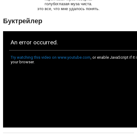
голубоглазая муза чиста.
это все, что мне удалось понять.
Буктрейлер