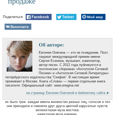
продаже
Facebook
Twitter
Мой мир
Поделиться
Вконтакте
Об авторе:
Евгения Онегина — это не псевдоним. Поэт,
лауреат международной премии имени
Сергея Есенина, музыкант, композитор,
автор песен. С 2012 года публикуется в
поэтических сборниках «Антология Сетевой
Поэзии» и «Антология Сетевой Литературы»
петербургского издательства “Скифия”. В настоящее время
проживает в Москве. Книга «Слова» — первая отдельная книга
писателя. Официальный сайт: www.onegina.net
на страницу Евгении Онегиной в библиотеку сайта ►
их было трое. каждая имела множество разных лиц, голосов и тел.
они приходили и сменяли друг друга цветной каруселью чувств.
зеленоглазая муза жестока.
кареглазая муза коварна.