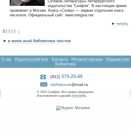
Сетевой Литературы» петербургского
издательства “Скифия”. В настоящее время
проживает в Москве. Книга «Слова» — первая отдельная книга
писателя. Официальный сайт: www.onegina.net
►
читать
1
|
2
|
3
→
►
в меню всей библиотеки текстов
О нас
Издательский блог
Контакты
Интернет-магазин
Издание книг
Библиотека
575-25-66
(812)
skifiabook
@mail.ru
© 2013 Скифия. Все права защищены.
Изготовление и дизайн
InterSkifia
.