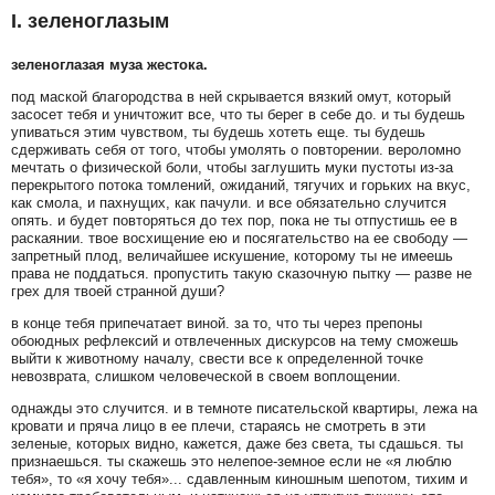
I. зеленоглазым
зеленоглазая муза жестока.
под маской благородства в ней скрывается вязкий омут, который
засосет тебя и уничтожит все, что ты берег в себе до. и ты будешь
упиваться этим чувством, ты будешь хотеть еще. ты будешь
сдерживать себя от того, чтобы умолять о повторении. вероломно
мечтать о физической боли, чтобы заглушить муки пустоты из-за
перекрытого потока томлений, ожиданий, тягучих и горьких на вкус,
как смола, и пахнущих, как пачули. и все обязательно случится
опять. и будет повторяться до тех пор, пока не ты отпустишь ее в
раскаянии. твое восхищение ею и посягательство на ее свободу —
запретный плод, величайшее искушение, которому ты не имеешь
права не поддаться. пропустить такую сказочную пытку — разве не
грех для твоей странной души?
в конце тебя припечатает виной. за то, что ты через препоны
обоюдных рефлексий и отвлеченных дискурсов на тему сможешь
выйти к животному началу, свести все к определенной точке
невозврата, слишком человеческой в своем воплощении.
однажды это случится. и в темноте писательской квартиры, лежа на
кровати и пряча лицо в ее плечи, стараясь не смотреть в эти
зеленые, которых видно, кажется, даже без света, ты сдашься. ты
признаешься. ты скажешь это нелепое-земное если не «я люблю
тебя», то «я хочу тебя»... сдавленным киношным шепотом, тихим и