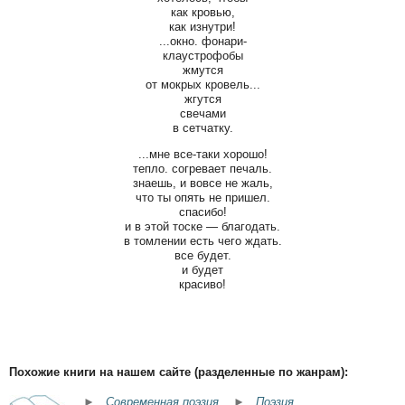
как кровью,
как изнутри!
...окно. фонари-
клаустрофобы
жмутся
от мокрых кровель...
жгутся
свечами
в сетчатку.
...мне все-таки хорошо!
тепло. согревает печаль.
знаешь, и вовсе не жаль,
что ты опять не пришел.
спасибо!
и в этой тоске — благодать.
в томлении есть чего ждать.
все будет.
и будет
красиво!
Похожие книги на нашем сайте (разделенные по жанрам):
►
Современная поэзия
►
Поэзия