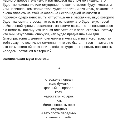
немного требовательным. и наткнешься на упругую тишину. это
будет не ликование или смущение, но шок. ответом будут жесты. и
чем невиннее, тем жарче тебя будет плавить и обжигать, закалять и
снова плавить на этой наковальне беспощадной нежности и
порочной сдержанности. ты отпустишь ее в раскаянии, вкус которого
будет напоминать осоку. то есть в основном это будет вкус твоей
собственной крови с исколотого занозами языка, но ты напитаешься
ею всласть. потому что нельзя влюбляться в зеленоглазых. потому
что они безупречны снаружи, как будто предназначены для
благопристойных деяний, они чинны в жестах, и ни у кого, включая
тебя саму, не возникнет сомнения, что это была — твоя — затея. но
что же мешало ей остановить тебя, остудить, огорошить внезапным
холодом, остаться в стороне?
зеленоглазая муза жестока.
*
стержень порвал
тело бумаги.
красный — провал.
крах.
недостаточно ярок,
как
болезненность арок
смрадных
и затхлость парадных.
хотелось, чтобы