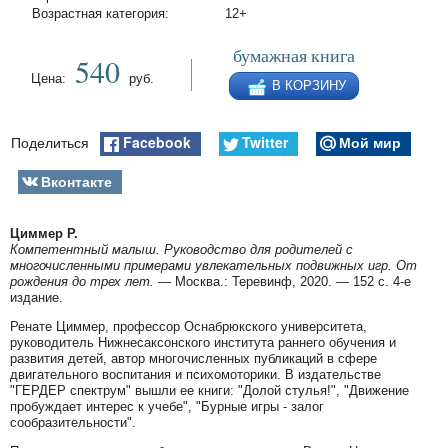
Возрастная категория:
12+
бумажная книга
540
Цена:
руб.
В КОРЗИНУ
Facebook
Twitter
Мой мир
Поделиться
Вконтакте
Циммер Р.
Компетентный малыш. Руководство для родителей с
многочисленными примерами увлекательных подвижных игр. От
рождения до трех лет.
— Москва.: Теревинф, 2020. — 152 с. 4-е
издание.
Ренате Циммер, профессор Оснабрюкского университета,
руководитель Нижнесаксонского института раннего обучения и
развития детей, автор многочисленных публикаций в сфере
двигательного воспитания и психомоторики. В издательстве
"ГЕРДЕР спектрум" вышли ее книги: "Долой стулья!", "Движение
пробуждает интерес к учебе", "Бурные игры - залог
сообразительности".