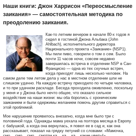
Наши книги: Джон Харрисон «Переосмысление
заикания» — самостоятельная методика по
преодолению заикания.
Как-то летним вечером в начале 80-х годов я
сидел в гостиной Джона Альбака (John
Ahlbach), исполнительного директора
Национального проекта «Заикание» (NSP1).
Мы пили пиво, говорили о том о сем. Было
почти 11 часов ночи, совсем недавно
завершилась встреча в отделении NSP в Сан-
Франциско — одна из тех скучных встреч,
когда приходят лишь несколько человек. На
самом деле тем летом дела у нас в местном отделении шли не
слишком удачно. На каждую встречу приходило по четыре человека,
и то при удачном раскладе. Беседа проходила оживленно, поскольку
у меня и у Джона было нечто общее, что оказало сильное
воздействие на наши жизни: мы оба боролись с хроническим
заиканием и были одержимы желанием помочь другим справиться с
этой проблемой.
Мое нарушение проявилось внезапно, когда мне было три с
половиной года. Однажды мама уехала на полтора месяца в Европу
с бабушкой, а когда она вернулась, я повел ее в сад и, как она
рассказывает, показал на грядку петуний со словами: «Мамочка,
смо… смо... смо... смотри ка… ка… ка... какие цветы!»