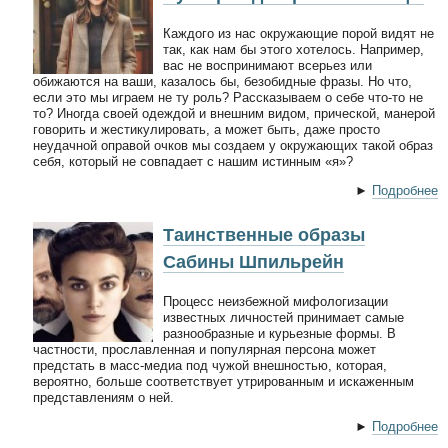
Каждого из нас окружающие порой видят не
так, как нам бы этого хотелось. Например,
вас не воспринимают всерьез или
обижаются на ваши, казалось бы, безобидные фразы. Но что,
если это мы играем не ту роль? Рассказываем о себе что-то не
то? Иногда своей одеждой и внешним видом, прической, манерой
говорить и жестикулировать, а может быть, даже просто
неудачной оправой очков мы создаем у окружающих такой образ
себя, который не совпадает с нашим истинным «я»?
►
Подробнее
Таинственные образы
Сабины Шпильрейн
Процесс неизбежной мифологизации
известных личностей принимает самые
разнообразные и курьезные формы. В
частности, прославленная и популярная персона может
предстать в масс-медиа под чужой внешностью, которая,
вероятно, больше соответствует утрированным и искаженным
представлениям о ней.
►
Подробнее