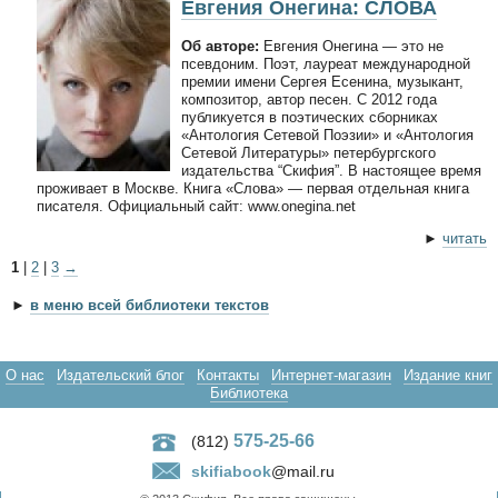
Евгения Онегина: СЛОВА
Об авторе:
Евгения Онегина — это не
псевдоним. Поэт, лауреат международной
премии имени Сергея Есенина, музыкант,
композитор, автор песен. С 2012 года
публикуется в поэтических сборниках
«Антология Сетевой Поэзии» и «Антология
Сетевой Литературы» петербургского
издательства “Скифия”. В настоящее время
проживает в Москве. Книга «Слова» — первая отдельная книга
писателя. Официальный сайт: www.onegina.net
►
читать
1
|
2
|
3
→
►
в меню всей библиотеки текстов
О нас
Издательский блог
Контакты
Интернет-магазин
Издание книг
Библиотека
575-25-66
(812)
skifiabook
@mail.ru