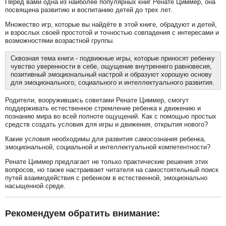
Перед вами одна из наиболее популярных книг Ренате Циммер, она
посвящена развитию и воспитанию детей до трех лет.
Множество игр, которые вы найдёте в этой книге, обрадуют и детей,
и взрослых своей простотой и точностью совпадения с интересами и
возможностями возрастной группы.
Сквозная тема книги - подвижные игры, которые приносят ребенку
чувство уверенности в себе, ощущение внутреннего равновесия,
позитивный эмоциональный настрой и образуют хорошую основу
для эмоционального, социального и интеллектуального развития.
Родители, вооружившись советами Ренате Циммер, смогут
поддерживать естественное стремление ребенка к движению и
познанию мира во всей полноте ощущений. Как с помощью простых
средств создать условия для игры и движения, открытия нового?
Какие условия необходимы для развития самосознания ребенка,
эмоциональной, социальной и интеллектуальной компетентности?
Ренате Циммер предлагает не только практические решения этих
вопросов, но также настраивает читателя на самостоятельный поиск
путей взаимодействия с ребенком в естественной, эмоционально
насыщенной среде.
Рекомендуем обратить внимание: