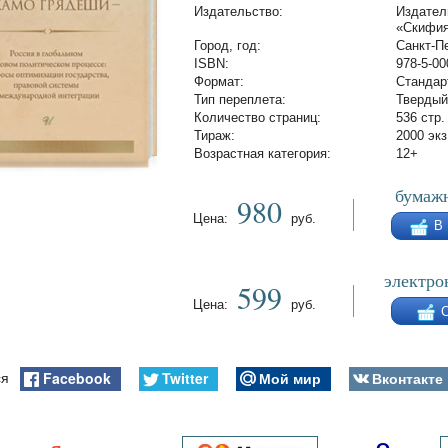
Издательство:
Издател
«Скифи
Город, год:
Санкт-Пе
ISBN:
978-5-00
Формат:
Стандар
Тип переплета:
Твердый
Количество страниц:
536 стр.
Тираж:
2000 экз
Возрастная категория:
12+
бумажн
980
Цена:
руб.
В
электро
599
Цена:
руб.
Facebook
Twitter
Мой мир
Вконтакте
ся