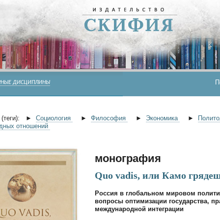
П
РНЫЕ ДИСЦИПЛИНЫ
(теги):
►
Социология
►
Философия
►
Экономика
►
Полито
дных отношений
монография
Quo vadis, или Камо гряде
Россия в глобальном мировом полити
вопросы оптимизации государства, п
международной интеграции