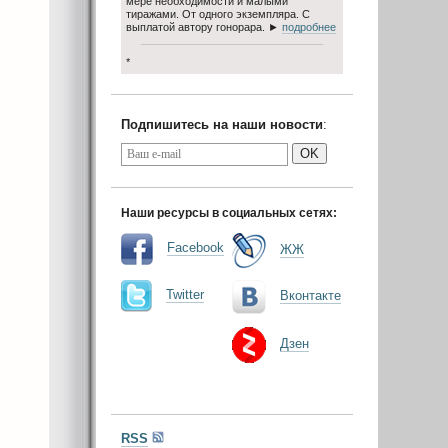
мере необходимости и малыми
тиражами. От одного экземпляра. С
выплатой автору гонорара. ►
подробнее
*
Подпишитесь на наши новости
:
OK
Наши ресурсы в социальных сетях:
Facebook
ЖЖ
Twitter
Вконтакте
Дзен
RSS