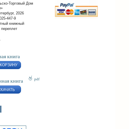
ьско-Торговый Дом
я»
тербург, 2026
025-447-9
тный книжный
 переплет
.
ая книга
 КОРЗИНУ
pdf
нная книга
epub
СКАЧАТЬ
fb2