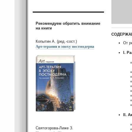
Рекомендуем обратить внимание
на книги
СОДЕРЖА
Копытин А. (ред.-сост.)
От р
Арт-терапия в эпоху постмодерна
I. Р
II. 
Святогорова-Лиже З.