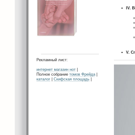
IV. 
V. С
Рекламный лист:
интернет магазин нот
|
Полное собрание
томов Фрейда
|
каталог
|
Скифская площадь
|