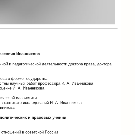
дреевича Иванникова
чной и педагогической деятельности доктора права, доктора
кова о форме государства
 тем научных работ профессора И. А. Иванникова
оценке И. А. Иванникова
дической славистики
в контексте исследований И. А. Иванникова
анникова
и политических и правовых учений
ы
 отношений в советской России