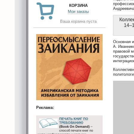
профессион
КОРЗИНА
Андреевич
Мои заказы
Колле
Ваша корзина пуста
14–1
Основная и
А. Иванник
правовой м
государств
интеграцио
Коллективн
политологи
Реклама:
ПЕЧАТЬ КНИГ ПО
ТРЕБОВАНИЮ
(Book On Demand)
–
способ печати книг по