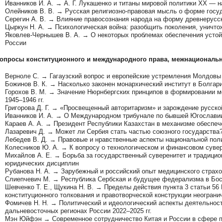
Иванников И. А. → А. Г. Лукашенко и титаны мировой политики XX — н
Олейников В. В. → Русская религиозно-правовая мысль о форме госу
Серегин А. В. → Влияние правосознания народа на форму древнерусск
Цыркун Н. А. → Психологическая война: разобщить поколения, уничт
Яковлев-Чернышев В. А. → О некоторых проблемах обеспечения устой
России
 Вопросы конституционного и международного права, межнационал
Верноле С. → Гагаузский вопрос и европейские устремления Молдовы
Божинов В. К. → Насколько законен монархический институт в Болгари
Горохов В. М. → Значение Нюрнбергских принципов в формировании м
1945–1946 гг.
Григорова Д. Г. → «Просвещенный авторитаризм» и зарождение русско
Иванников И. А. → О Международном трибунале по бывшей Югослави
Караев А. А. → Президент Республики Казахстан в механизме обеспеч
Лазаревич Д. → Может ли Сербия стать частью союзного государства?
Лебедев В. Д. → Правовые и нравственные аспекты национальной пол
Колесников Ю. А. → К вопросу о технологическом и финансовом суве
Михайлов А. Е. → Борьба за государственный суверенитет и традицио
юридических дисциплин
Рубанова Н. А. → Зарубежный и российский опыт медицинского страхо
Слиепчевич М. → Республика Сербская и будущее федерализма в Босн
Шевченко Т. Е., Щукина Н. В. → Пределы действия пункта 3 статьи 5
конституционного толкования и правотворческой конструкции неогран
Фомичев Н. Н. → Политический и идеологический аспекты деятельнос
дальневосточных регионах России 2022–2025 гг.
Мэн Юйфэн → Современное сотрудничество Китая и России в сфере по