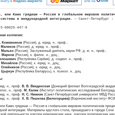
я
О
 книгу в
ндекс-маркете
:
или на
зоне
:
s, или Камо грядеши — Россия в глобальном мировом полити
 системы и международной интеграции.
— Санкт-Петербург : 
-5-00025-447-9
ная коллегия:
. Кожевников
(Россия), д. юрид. н., проф.;
. Маликов
(Россия), д. юрид. н., проф.;
. Малько
(Россия), Заслуженный деятель науки РФ, д. ю. н., проф.;
. Марков
(Россия), к. филос. н., доц.;
Милошевич
(Республика Сербия), д. социол. н., проф.;
. Михайлов
(Россия), к. юрид. н., доц.;
. Олейников
(Россия), к. юрид. н., доц.;
. Цыркун
(Республика Беларусь), к. психол. н., доц.
ы:
рид. н., проф.
В. В. Введенская
(Донецкий филиал Волгоградской акаде
илос. н., проф.
M. Калик
(Институт политических исследований Белграда
рид. н., проф.
Н. С. Нижник
(Санкт-Петербургский университет МВД Росс
рид. н., проф.
Х. В. Пешкова (Белогорцева)
(Воронежский институт ФСИ
 или Камо грядеши — Россия в глобальном мировом политическом процес
ной интеграции. Материалы круглого стола, прошедшего в городе Сочи 
ской деятельности доктора юридических наук, доктора политических нау