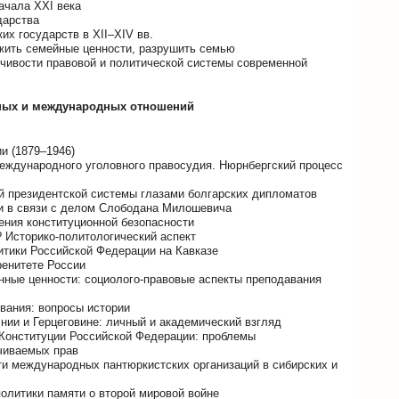
ачала XXI века
дарства
их государств в XII–XIV вв.
ожить семейные ценности, разрушить семью
чивости правовой и политической системы современной
ьных и международных отношений
и (1879–1946)
еждународного уголовного правосудия. Нюрнбергский процесс
й президентской системы глазами болгарских дипломатов
и в связи с делом Слободана Милошевича
ения конституционной безопасности
 Историко-политологический аспект
итики Российской Федерации на Кавказе
ренитете России
нные ценности: социолого-правовые аспекты преподавания
вания: вопросы истории
ии и Герцеговине: личный и академический взгляд
6 Конституции Российской Федерации: проблемы
ичиваемых прав
ти международных пантюркистских организаций в сибирских и
литики памяти о второй мировой войне