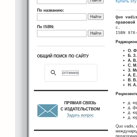
Найти
Купить эту
По названию:
Найти
Quo vadi
правовой
По ISBN:
с.
ISBN 978
Найти
Редакцион
О. Ф
Б. З
ОБЩИЙ ПОИСК ПО САЙТУ
А. В
С. М
З. 
А. Е
В. В
Н. А
Рецензент
д. ю
ПРЯМАЯ СВЯЗЬ
д. ф
С ИЗДАТЕЛЬСТВОМ
д. ю
Задать вопрос
д. ю
Quo vadis,
международ
педагогиче