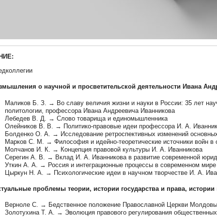
НИЕ:
едколлегии
азмышления о научной и просветительской деятельности Ивана Ан
Маликов Б. З. → Во славу величия жизни и науки в России: 35 лет нау
политологии, профессора Ивана Андреевича Иванникова
Лебедев В. Д. → Слово товарища и единомышленника
Олейников В. В. → Политико-правовые идеи профессора И. А. Иванни
Болденко О. А. → Исследование ретроспективных изменений основных
Марков С. М. → Философия и идейно-теоретические источники войн в 
Молчанов И. К. → Концепция правовой культуры И. А. Иванникова
Серегин А. В. → Вклад И. А. Иванникова в развитие современной юри
Уткин А. А. → Россия и интеграционные процессы в современном мире 
Цыркун Н. А. → Психологические идеи в научном творчестве И. А. Ив
Актуальные проблемы теории, истории государства и права, истори
Верноле С. → Бедственное положение Православной Церкви Молдов
Золотухина Т. А. → Эволюция правового регулирования общественных