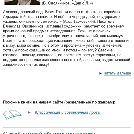
(В. Овсянников. «Дни с Л.»)
Александровский сад. Бюст Гоголя слева от фонтана, кораблик
Адмиралтейства на шпиле. И всё – в череде дней, неудержимо,
«живём, считаем по семёрке…» (Арс. Тарковский). Писатель
Вячеслав Овсянников, истинный художник, работает со временем,
время основной предмет исследования. Речь не о поисках
утраченного, скорее, о приобретениях, впечатлений, как минимум.
Время – это происходящие изменения: мира, себя, своего отношения
к миру, мира ко мне. Но в этом и проблема – уловить изменения,
хотя бы происходящие со мной, и потом – почему? Детские,
казалось, почему, оказалось, со временем растут сорняками, не
поддаются прополке жизненного опыта, образования, художнической
заносчивости я так вижу!
►
читать дальше
Похожие книги на нашем сайте (разделенные по жанрам):
►
Классическая и современная проза
С этой книгой обычно покупают: