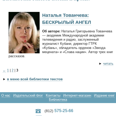
Наталья Тованчева:
БЕСКРЫЛЫЙ АНГЕЛ
Об авторе:
Наталья Григорьевна Тованчева
— академик Международной академии
телевидения и радио, заслуженный
журналист Кубани, директор ГТРК
«Кубань», обладатель орденов «Звезда
мецената» и «Слава нации». Автор трех книг
рассказов.
►
читать
←
1
|
2
|
3
►
в меню всей библиотеки текстов
О нас
Издательский блог
Контакты
Интернет-магазин
Издание книг
Библиотека
575-25-66
(812)