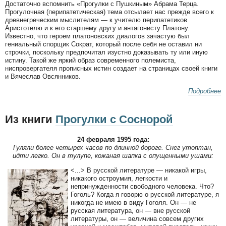
Достаточно вспомнить «Прогулки с Пушкиным» Абрама Терца.
Прогулочная (перипатетическая) тема отсылает нас прежде всего к
древнегреческим мыслителям — к учителю перипатетиков
Аристотелю и к его старшему другу и антагонисту Платону.
Известно, что героем платоновских диалогов зачастую был
гениальный спорщик Сократ, который после себя не оставил ни
строчки, поскольку предпочитал изустно доказывать ту или иную
истину. Такой же яркий образ современного полемиста,
ниспровергателя прописных истин создает на страницах своей книги
и Вячеслав Овсянников.
Подробнее
Из книги
Прогулки с Соснорой
24 февраля 1995 года:
Гуляли более четырех часов по длинной дороге. Снег утоптан,
идти легко. Он в тулупе, кожаная шапка с опущенными ушами:
<...> В русской литературе — никакой игры,
никакого остроумия, легкости и
непринужденности свободного человека. Что?
Гоголь? Когда я говорю о русской литературе, я
никогда не имею в виду Гоголя. Он — не
русская литература, он — вне русской
литературы, он — величина совсем других