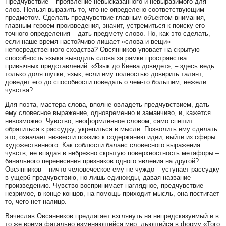
Предчувствие – проявление невысказанного и невыразимого для
слов. Нельзя выразить то, что не определено соответствующим
предметом. Сделать предчувствие главным объектом внимания,
главным героем произведения, значит, устремиться к поиску его
точного определения – дать предмету слово. Но, как это сделать,
если наше время настойчиво лишает «слова и вещи»
непосредственного сходства? Овсянников уповает на скрытую
способность языка выводить слова за рамки пространства
привычных представлений. «Язык до Киева доведет», – здесь ведь
только доля шутки, язык, если ему полностью доверить талант,
доведет его до способности поведать о чем-то большем, нежели
чувства?
Для поэта, мастера слова, вполне овладеть предчувствием, дать
ему словесное выражение, одновременно и заманчиво, и, кажется
невозможно. Чувство, неоформленное словом, само спешит
обратиться к рассудку, укрепиться в мысли. Позволить ему сделать
это, означает низвести поэзию к содержанию идеи, выйти из сферы
художественного. Как соблюсти баланс словесного выражения
чувств, не впадая в небрежно скрытую поверхностность метафоры –
банального перенесения признаков одного явления на другой?
Овсянников – ничто человеческое ему не чуждо – уступает рассудку
в ущерб предчувствию, но лишь единожды, давая название
произведению. Чувство воспринимает наглядное, предчувствие –
незримое, в конце концов, на помощь приходит мысль, она постигает
то, чего нет налицо.
Вячеслав Овсянников предлагает взглянуть на непредсказуемый и в
то же время фатально изменяющийся мир, льющийся в форму «Того