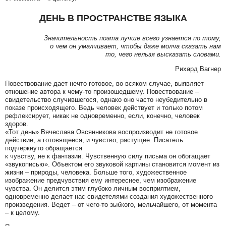
ДЕНЬ В ПРОСТРАНСТВЕ ЯЗЫКА
Значительность поэта лучше всего узнается по тому,
о чем он умалчивает, чтобы даже молча сказать нам
то, чего нельзя высказать словами.
Рихард Вагнер
Повествование дает нечто готовое, во всяком случае, выявляет
отношение автора к чему-то произошедшему. Повествование –
свидетельство случившегося, однако оно часто неубедительно в
показе происходящего. Ведь человек действует и только потом
рефлексирует, никак не одновременно, если, конечно, человек
здоров.
«Тот день» Вячеслава Овсянникова воспроизводит не готовое
действие, а готовящееся, и чувство, растущее. Писатель
подчеркнуто обращается
к чувству, не к фантазии. Чувственную силу письма он обогащает
«звукописью». Объектом его звуковой картины становится момент из
жизни – природы, человека. Больше того, художественное
изображение предчувствия ему интереснее, чем изображение
чувства. Он делится этим глубоко личным восприятием,
одновременно делает нас свидетелями создания художественного
произведения. Ведет – от чего-то зыбкого, мельчайшего, от момента
– к целому.