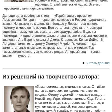
уровней и масштабов, мировой писатель, каких
единицы. Этакий эпический чудак. Все его
персонажи стали нарицательные.
Да, еще одна свободная книга — «Герой нашего времени»
Лермонтова. Печорин — персонаж, которому в России подражали в
жизни. Но книжка-то маленькая, больше у Лермонтова ничего,
поэтому в мире он не звучит. Вся остальная русская литература —
ущербная, вымученная, зажатая, литература рабов. Ведь ты
посмотри: ни одного увлекательного, авантюрного романа мирового
значения. А в Европе сколько! Дюма, Стивенсон, Конан Дойль. В
Лондоне памятник Шерлоку Холмсу! Мирбо, Гюисманс — да,
замечательные писатели, остроумные, тонкие и живые. Так
называемая литература «второго ряда». А первый ряд — гении,
значит — тупость.
►
читать дальше
Из рецензий на творчество автора:
«Зима, семипалая, сжимает снежок. Отгибаю
палец за пальцем: понедельник, вторник,
среда… Отогну седьмой – и снежок выпадет.
Новый год. Утро, тёмное, зимнее. Сад. Гоголь
снежком осыпан, как в горностае. В аллее, в
мутном свете фонарей, матросы делают
гимнастику. А корабль у них высоко в небе…»