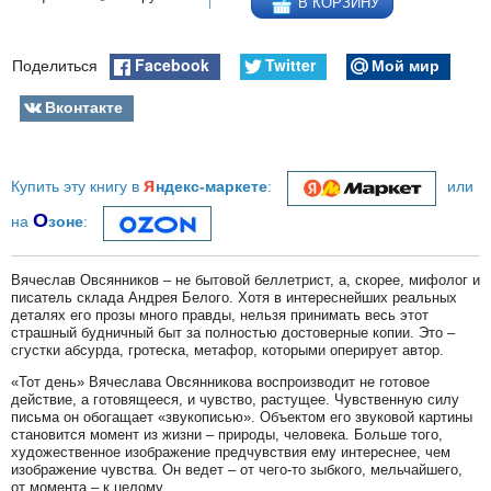
В КОРЗИНУ
Facebook
Twitter
Мой мир
Поделиться
Вконтакте
я
Купить эту книгу в
ндекс-маркете
:
или
О
на
зоне
:
Вячеслав Овсянников – не бытовой беллетрист, а, скорее, мифолог и
писатель склада Андрея Белого. Хотя в интереснейших реальных
деталях его прозы много правды, нельзя принимать весь этот
страшный будничный быт за полностью достоверные копии. Это –
сгустки абсурда, гротеска, метафор, которыми оперирует автор.
«Тот день» Вячеслава Овсянникова воспроизводит не готовое
действие, а готовящееся, и чувство, растущее. Чувственную силу
письма он обогащает «звукописью». Объектом его звуковой картины
становится момент из жизни – природы, человека. Больше того,
художественное изображение предчувствия ему интереснее, чем
изображение чувства. Он ведет – от чего-то зыбкого, мельчайшего,
от момента – к целому.