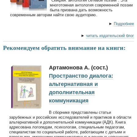
"Скифия: антология сетевой поэзии". Эта
многотомная антология современной поэзии
была призвана дать возможность
современным авторам найти свою аудиторию.
►
Подробнее
►
читать издательский блог
Рекомендуем обратить внимание на книги:
Артамонова А. (сост.)
Пространство диалога:
альтернативная и
дополнительная
коммуникация
В сборнике представлены статьи
зарубежных и российских исследователей и практиков в области
альтернативной и дополнительной коммуникации (АДК). Книга
адресована логопедам, психологам, специальным педагогам,
специалистам по социальной работе, работающим с детьми и
взрослыми, имеющими коммуникативные и речевые нарушения.