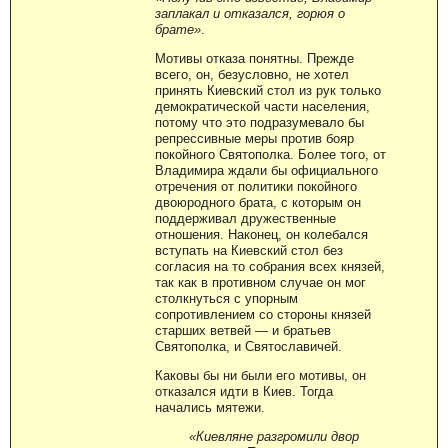
заплакал и отказался, горюя о
брате»
.
Мотивы отказа понятны. Прежде
всего, он, безусловно, не хотел
принять Киевский стол из рук только
демократической части населения,
потому что это подразумевало бы
репрессивные меры против бояр
покойного Святополка. Более того, от
Владимира ждали бы официального
отречения от политики покойного
двоюродного брата, с которым он
поддерживал дружественные
отношения. Наконец, он колебался
вступать на Киевский стол без
согласия на то собрания всех князей,
так как в противном случае он мог
столкнуться с упорным
сопротивлением со стороны князей
старших ветвей — и братьев
Святополка, и Святославичей.
Каковы бы ни были его мотивы, он
отказался идти в Киев. Тогда
начались мятежи.
«Киевляне разгромили двор