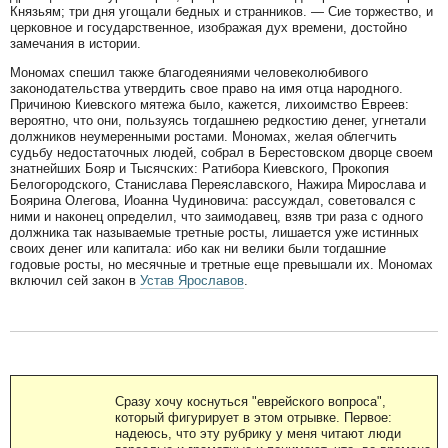
Князьям; три дня угощали бедных и странников. — Сие торжество, и
церковное и государственное, изображая дух времени, достойно
замечания в истории.
Мономах спешил также благодеяниями человеколюбивого
законодательства утвердить свое право на имя отца народного.
Причиною Киевского мятежа было, кажется, лихоимство Евреев:
вероятно, что они, пользуясь тогдашнею редкостию денег, угнетали
должников неумеренными ростами. Мономах, желая облегчить
судьбу недостаточных людей, собрал в Берестовском дворце своем
знатнейших Бояр и Тысячских: Ратибора Киевского, Прокопия
Белогородского, Станислава Переяславского, Нажира Мирослава и
Боярина Олегова, Иоанна Чудиновича: рассуждал, советовался с
ними и наконец определил, что заимодавец, взяв три раза с одного
должника так называемые третные росты, лишается уже истинных
своих денег или капитала: ибо как ни велики были тогдашние
годовые росты, но месячные и третные еще превышали их. Мономах
включил сей закон в
Устав Ярославов
.
Сразу хочу коснуться "еврейского вопроса",
который фигурирует в этом отрывке. Первое:
надеюсь, что эту рубрику у меня читают люди