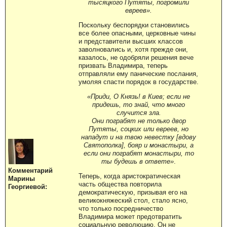
тысяцкого Путяты, погромили
евреев».
Поскольку беспорядки становились
все более опасными, церковные чины
и представители высших классов
заволновались и, хотя прежде они,
казалось, не одобряли решения вече
призвать Владимира, теперь
отправляли ему панические послания,
умоляя спасти порядок в государстве.
«Приди, О Князь! в Киев; если не
придешь, то знай, что много
случится зла.
Они пограбят не только двор
Путяты, соцких или евреев, но
нападут и на твою невестку [вдову
Святополка], бояр и монастыри, а
если они пограбят монастыри, то
ты будешь в ответе»
.
Комментарий
Теперь, когда аристократическая
Марины
часть общества повторила
Георгиевой:
демократическую, призывая его на
великокняжеский стол, стало ясно,
что только посредничество
Владимира может предотвратить
социальную революцию. Он не