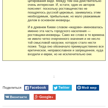
цитирования виде. Между тем она действительно
очень интересная. И, кстати, один из авторов
поясняет: поскольку ростовщичество не
поощрялось русской церковью, занимались этим
необходимым, прибыльным, но мало уважаемым
делом в основном иноверцы.
И в древнем Киеве словом «жидове» именовалась
именно эта часть городского населения —
ростовщики-иноверцы. Само же слово в те времена
не имело четко очерченного значения и не несло
той смысловой нагрузки, которую стало нести
позже. Тогда оно обозначало преимущественно все
еретическое, неправославное и запрещенное, куда
входили и евреи, но не исключительно они.
::
Facebook
Twitter
Мой мир
Поделиться
Вконтакте
Google+