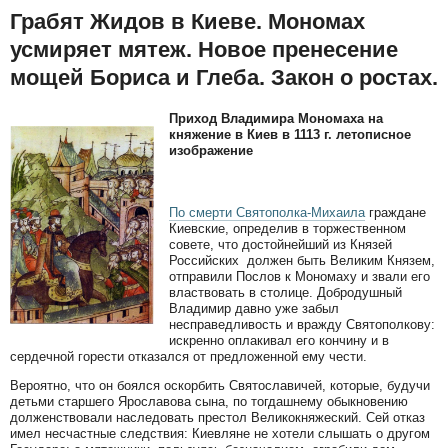
Грабят Жидов в Киеве. Мономах
усмиряет мятеж. Новое пренесение
мощей Бориса и Глеба. Закон о ростах.
Приход Владимира Мономаха на
княжение в Киев в 1113 г. летописное
изображение
По смерти Святополка-Михаила
граждане
Киевские, определив в торжественном
совете, что достойнейший из Князей
Российских должен быть Великим Князем,
отправили Послов к Мономаху и звали его
властвовать в столице. Добродушный
Владимир давно уже забыл
несправедливость и вражду Святополкову:
искренно оплакивал его кончину и в
сердечной горести отказался от предложенной ему чести.
Вероятно, что он боялся оскорбить Святославичей, которые, будучи
детьми старшего Ярославова сына, по тогдашнему обыкновению
долженствовали наследовать престол Великокняжеский. Сей отказ
имел несчастные следствия: Киевляне не хотели слышать о другом