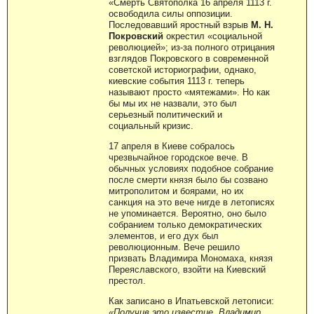
«Смерть Святополка 16 апреля 1113 г.
освободила силы оппозиции.
Последовавший яростный взрыв
М. Н.
Покровский
окрестил «социальной
революцией»; из-за полного отрицания
взглядов Покровского в современной
советской историографии, однако,
киевские события 1113 г. теперь
называют просто «мятежами». Но как
бы мы их не назвали, это был
серьезный политический и
социальный кризис.
17 апреля в Киеве собралось
чрезвычайное городское вече. В
обычных условиях подобное собрание
после смерти князя было бы созвано
митрополитом и боярами, но их
санкция на это вече нигде в летописях
не упоминается. Вероятно, оно было
собранием только демократических
элементов, и его дух был
революционным. Вече решило
призвать Владимира Мономаха, князя
Переяславского, взойти на Киевский
престол.
Как записано в Ипатьевской летописи:
«Получив это известие, Владимир