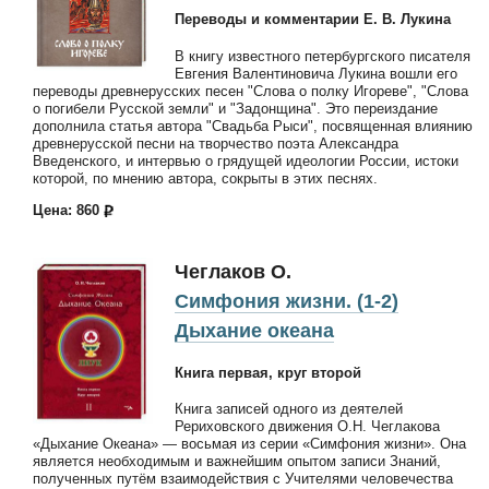
Переводы и комментарии Е. В. Лукина
В книгу известного петербургского писателя
Евгения Валентиновича Лукина вошли его
переводы древнерусских песен "Слова о полку Игореве", "Слова
о погибели Русской земли" и "Задонщина". Это переиздание
дополнила статья автора "Свадьба Рыси", посвященная влиянию
древнерусской песни на творчество поэта Александра
Введенского, и интервью о грядущей идеологии России, истоки
которой, по мнению автора, сокрыты в этих песнях.
Цена: 860
Чеглаков О.
Симфония жизни. (1-2)
Дыхание океана
Книга первая, круг второй
Книга записей одного из деятелей
Рериховского движения О.Н. Чеглакова
«Дыхание Океана» — восьмая из серии «Симфония жизни». Она
является необходимым и важнейшим опытом записи Знаний,
полученных путём взаимодействия с Учителями человечества