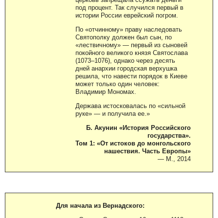
под процент. Так случился первый в
истории России еврейский погром.
По «отчинному» праву наследовать
Святополку должен был сын, по
«лествичному» — первый из сыновей
покойного великого князя Святослава
(1073–1076), однако через десять
дней анархии городская верхушка
решила, что навести порядок в Киеве
может только один человек:
Владимир Мономах.
Держава истосковалась по «сильной
руке» — и получила ее.»
Б. Акунин «История Российского
государства».
Том 1: «От истоков до монгольского
нашествия. Часть Европы»
— М., 2014
Для начала из Вернадского: