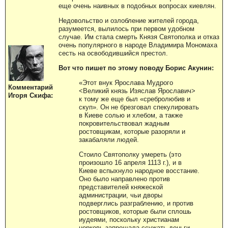
еще очень наивных в подобных вопросах киевлян.
Недовольство и озлобление жителей города,
разумеется, вылилось при первом удобном
случае. Им стала смерть Князя Святополка и отказ
очень популярного в народе Владимира Мономаха
сесть на освободившийся престол.
Вот что пишет по этому поводу Борис Акунин:
«Этот внук Ярослава Мудрого
Комментарий
<Великий князь Изяслав Ярославич>
Игоря Скифа:
к тому же еще был «сребролюбив и
скуп». Он не брезговал спекулировать
в Киеве солью и хлебом, а также
покровительствовал жадным
ростовщикам, которые разоряли и
закабаляли людей.
Стоило Святополку умереть (это
произошло 16 апреля 1113 г.), и в
Киеве вспыхнуло народное восстание.
Оно было направлено против
представителей княжеской
администрации, чьи дворы
подверглись разграблению, и против
ростовщиков, которые были сплошь
иудеями, поскольку христианам
церковь запрещала ссужать деньги