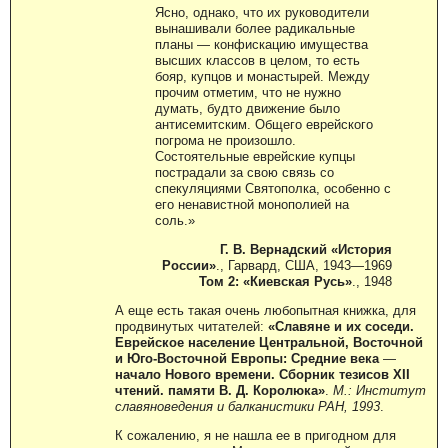
Ясно, однако, что их руководители
вынашивали более радикальные
планы — конфискацию имущества
высших классов в целом, то есть
бояр, купцов и монастырей. Между
прочим отметим, что не нужно
думать, будто движение было
антисемитским. Общего еврейского
погрома не произошло.
Состоятельные еврейские купцы
пострадали за свою связь со
спекуляциями Святополка, особенно с
его ненавистной монополией на
соль.»
Г. В. Вернадский «История
России»
., Гарвард, США, 1943—1969
Том 2: «Киевская Русь»
., 1948
А еще есть такая очень любопытная книжка, для
продвинутых читателей:
«Славяне и их соседи.
Еврейское население Центральной, Восточной
и Юго-Восточной Европы: Средние века
—
начало Нового времени. Сборник тезисов XII
чтений. памяти В. Д. Королюка»
.
М.: Институт
славяноведения и балканистики РАН, 1993
.
К сожалению, я не нашла ее в пригодном для