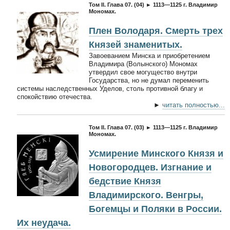
Том II. Глава 07. (04) ► 1113—1125 г. Владимир
Мономах.
Плен Володаря. Смерть трех
Князей знаменитых.
Завоеванием Минска и приобретением
Владимира (Волынского) Мономах
утвердил свое могущество внутри
Государства, но не думал переменить
системы наследственных Уделов, столь противной благу и
спокойствию отечества.
►
читать полностью...
Том II. Глава 07. (03) ► 1113—1125 г. Владимир
Мономах.
Усмирение Минского Князя и
Новогородцев. Изгнание и
бедствие Князя
Владимирского. Венгры,
Богемцы и Поляки в России.
Их неудача.