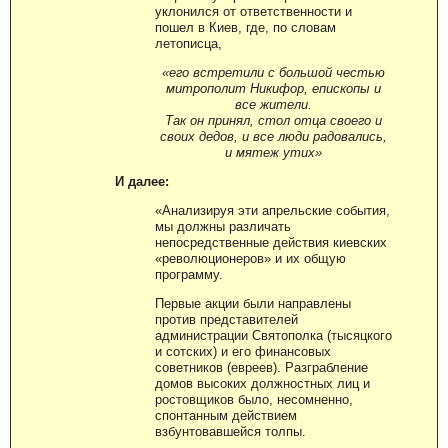
уклонился от ответственности и
пошел в Киев, где, по словам
летописца,
«его встретили с большой честью
митрополит Никифор, епископы и
все жители.
Так он принял, стол отца своего и
своих дедов, и все люди радовались,
и мятеж утих»
И далее:
«Анализируя эти апрельские события,
мы должны различать
непосредственные действия киевских
«революционеров» и их общую
программу.
Первые акции были направлены
против представителей
администрации Святополка (тысяцкого
и сотских) и его финансовых
советников (евреев). Разграбление
домов высоких должностных лиц и
ростовщиков было, несомненно,
спонтанным действием
взбунтовавшейся толпы.