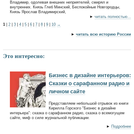
Владимир, одолевая внешних неприятелей, смирял и
внутренних. Князь Глеб Минский, Беспокойные Новгородцы,
Князь Ярослав Владимирский,
►
читать полностью...
1
|
2
|
3
|
4
|
5
|
6
|
7
|
8
|
9
|
10
→
►
читать всю историю России
Это интересно:
Бизнес в дизайне интерьеров:
Сказки о сарафанном радио и
личном сайте
Представляем небольшой отрывок из книги
Кирилла Горского "Бизнес в дизайне
интерьера": сказка о сарафанном радио, сказка о всемогущем
сайте, миф о силе журнальной публикации.
►
Подробнее