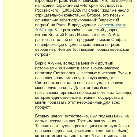
взрослые и грамотные и понимают, что, во времена
написания Карамзиным «Истории государства
Российского» (1803-1826 гг.) слово "жид" не несло
отрицательной коннотации. Второе: это первый
официально зарегистрированный "еврейский
погром" на Руси. В предыдущем
киевском бунте
1067 года
был разграблен княжеский дворец,
изгнан Великий Князь Изяслав с семьей, был
растерзан толпой новгородский епископ Стефан,
но информации о целенаправленном погроме
евреев нет. Чем же был вызван первый еврейский
погром?
Борис Акунин, вслед за многими другими
историками, обвиняет в этом экономическую
политику Святополка — впервые в истории Руси, в
попытках пополнить опустевшую казну, князь
Святополк попытался ввести государственную
монополию на соль. Для этого им были
приглашены торговые еврейские семьи из Тавриды,
которые единственные от имени государства и
могли продавать этот необходимый для всех
продукт.
Вторым шагом, естественно, был подъем цены на
соль в несколько раз. Третьим шагом — из
Тавриды потянулись ростовщики (тоже иудейского
вероисповедования, христиан среди них не было),
которые моментально стали обогащаться за счет