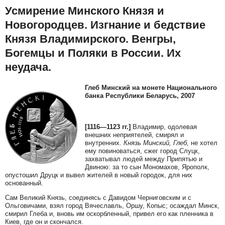
Усмирение Минского Князя и
Новогородцев. Изгнание и бедствие
Князя Владимирского. Венгры,
Богемцы и Поляки в России. Их
неудача.
Глеб Минский на монете Национального
банка Республики Беларусь, 2007
[1116—1123 гг.]
Владимир, одолевая
внешних неприятелей, смирял и
внутренних.
Князь Минский, Глеб,
не хотел
ему повиноваться, сжег город Слуцк,
захватывал людей между Припятью и
Двиною: за то сын Мономахов, Ярополк,
опустошил Друцк и вывел жителей в новый городок, для них
основанный.
Сам Великий Князь, соединясь с Давидом Черниговским и с
Ольговичами, взял город Вячеславль, Оршу, Копыс; осаждал Минск,
смирил Глеба и, вновь им оскорбленный, привел его как пленника в
Киев, где он и скончался.