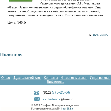
Рериховского движения О.Н. Чеглакова
«Факел Агни» — четвертая из серии «Симфония жизни». Она
является необходимым и важнейшим опытом записи Знаний,
полученных путём взаимодействия с Учителями человечества
Цена: 540
►
все книги
Полезное:
О нас
Издательский блог
Контакты
Интернет-магазин
Издание книг
Библиотека
575-25-66
(812)
skifiabook
@mail.ru
© 2013 Скифия. Все права защищены.
Изготовление и дизайн
InterSkifia
.