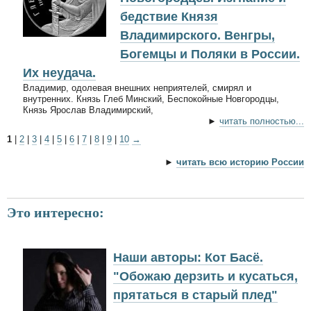
бедствие Князя
Владимирского. Венгры,
Богемцы и Поляки в России.
Их неудача.
Владимир, одолевая внешних неприятелей, смирял и
внутренних. Князь Глеб Минский, Беспокойные Новгородцы,
Князь Ярослав Владимирский,
►
читать полностью...
1
|
2
|
3
|
4
|
5
|
6
|
7
|
8
|
9
|
10
→
►
читать всю историю России
Это интересно:
Наши авторы: Кот Басё.
"Обожаю дерзить и кусаться,
прятаться в старый плед"