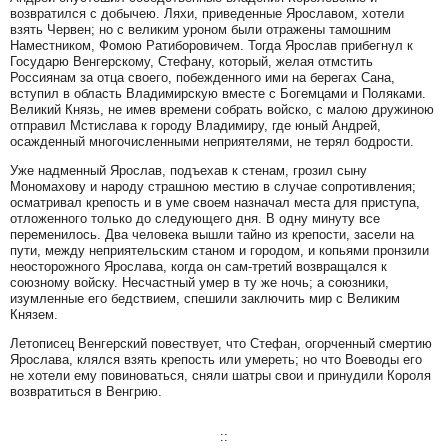
возвратился с добычею. Ляхи, приведенные Ярославом, хотели
взять Червен; но с великим уроном были отражены тамошним
Наместником, Фомою Ратиборовичем. Тогда Ярослав прибегнул к
Государю Венгерскому, Стефану, который, желая отмстить
Россиянам за отца своего, побежденного ими на берегах Сана,
вступил в область Владимирскую вместе с Богемцами и Поляками.
Великий Князь, не имев времени собрать войско, с малою дружиною
отправил Мстислава к городу Владимиру, где юный Андрей,
осажденный многочисленными неприятелями, не терял бодрости.
Уже надменный Ярослав, подъехав к стенам, грозил сыну
Мономахову и народу страшною местию в случае сопротивления;
осматривал крепость и в уме своем назначал места для приступа,
отложенного только до следующего дня. В одну минуту все
переменилось. Два человека вышли тайно из крепости, засели на
пути, между неприятельским станом и городом, и копьями пронзили
неосторожного Ярослава, когда он сам-третий возвращался к
союзному войску. Несчастный умер в ту же ночь; а союзники,
изумленные его бедствием, спешили заключить мир с Великим
Князем.
Летописец Венгерский повествует, что Стефан, огорченный смертию
Ярослава, клялся взять крепость или умереть; но что Воеводы его
не хотели ему повиноваться, сняли шатры свои и принудили Короля
возвратиться в Венгрию.
::