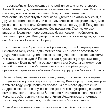
— Беспокойные Новогородцы, употребляя во зло юность своего
Князя Всеволода, мятежными поступками заслужили гнев Мономаха,
который, призвав всех тамошних Бояр в Киев, велел им
торжественно присягнуть в верности, удержал некоторых у себя, а
других заточил. Правые или не столь виновные возвратились домой,
узнав опытом, что самый человеколюбивый, но мудрый Государь не
оставляет дерзких ослушников без наказания. Уже несколько
времени Посадники Новогородские были, кажется, избираемы из
тамошних граждан: Владимир, опасаясь их мятежного духа, дал сей
сан Киевскому Вельможе Борису.
Сын Святополков Ярослав, или Ярославец, Князь Владимирский,
ненавидел жену свою, дочь Мстислава, и не боялся огорчать ее
деда: Мономах выступил с войском, соединился с Ростиславичами,
Князьями юго-западной России, около двух месяцев держал город
Владимир <Волынский> в осаде и принудил Ярослава покориться;
но сей легкомысленный племянник снова оскорбил дядю, с
презрением удалив от себя нелюбимую супругу: он бежал в Польшу.
Никто из Бояр не хотел за ним следовать, и Великий Князь отдал
Владимирский удел сыну своему, Роману, Володареву зятю, который
в том же году умер. Мономах послал на его место другого сына,
Андрея (женатого на внуке Половецкого Князя, Тугоркана) и велел
ему предупредить замыслы Болеслава Кривоустого, зная, что сей
Король, свойственник изгнанного Князя Владимирского, ожидает
только удобного случая для объявления войны Россиянам.
Андрей опустошил соседственные владения Королевские и