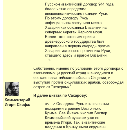
Русско-византийский договор 944 года
более четко определил
внешнеполитические позиции Руси.
По этому договору Русь
«официально» заступила место
Хазарии как союзника Византии на
северных берегах Черного моря.
Более того, союз империи и
древнерусского государства был
направлен в первую очередь против
Хазарии, исконного противника Руси,
ставшего здесь и врагом Византии.
...»
Собственно, именно по условиям этого договора о
взаимопомощи русский отряд и высадился в
составе византийского войска в Сицилии, и
выступил против сицилийских арабов, освобождая
остров от "неверных".
И далее цитата по Сахарову:
Комментарий
«<...> Овладела Русь и ключевыми
Игоря Скифа:
позициями в районе Восточного
Крыма. Лев Дьякон числил Боспор
Киммерийский русским уже во
времена Игоря. Так, византийские
владения в Крыму были окружены