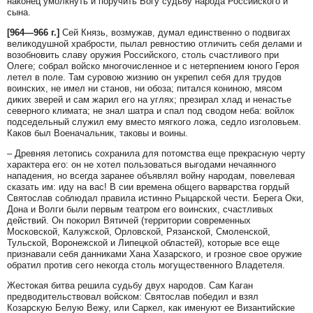
наконец умолкнуть и поручить Богу судьбу народа Российского и
сына.
[964—966 г.]
Сей Князь, возмужав, думал единственно о подвигах
великодушной храбрости, пылал ревностию отличить себя делами и
возобновить славу оружия Российского, столь счастливого при
Олеге; собрал войско многочисленное и с нетерпением юного Героя
летел в поле. Там суровою жизнию он укрепил себя для трудов
воинских, не имел ни станов, ни обоза; питался кониною, мясом
диких зверей и сам жарил его на углях; презирал хлад и ненастье
северного климата; не знал шатра и спал под сводом неба: войлок
подседельный служил ему вместо мягкого ложа, седло изголовьем.
Каков был Военачальник, таковы и воины.
– Древняя летопись сохранила для потомства еще прекрасную черту
характера его: он не хотел пользоваться выгодами нечаянного
нападения, но всегда заранее объявлял войну народам, повелевая
сказать им: иду на вас! В сии времена общего варварства гордый
Святослав соблюдал правила истинно Рыцарской чести. Берега Оки,
Дона и Волги были первым театром его воинских, счастливых
действий. Он покорил Вятичей (территории современных
Московской, Калужской, Орловской, Рязанской, Смоленской,
Тульской, Воронежской и Липецкой областей), которые все еще
признавали себя данниками Хана Хазарского, и грозное свое оружие
обратил против сего некогда столь могущественного Владетеля.
Жестокая битва решила судьбу двух народов. Сам Каган
предводительствовал войском: Святослав победил и взял
Козарскую Белую Вежу, или Саркел, как именуют ее Византийские