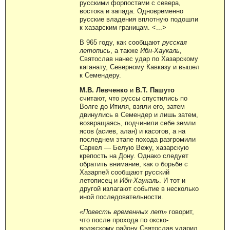
русскими форпостами с севера,
востока и запада. Одновременно
русские владения вплотную подошли
к хазарским границам. <...>
В 965 году, как сообщают
русская
летопись
, а также
Ибн-Хаукаль
,
Святослав нанес удар по Хазарскому
каганату, Северному Кавказу и вышел
к Семендеру.
М.В. Левченко
и
В.Т. Пашуто
считают, что руссы спустились по
Волге до Итиля, взяли его, затем
двинулись в Семендер и лишь затем,
возвращаясь, подчинили себе земли
ясов (асиев, алан) и касогов, а на
последнем этапе похода разгромили
Саркел — Белую Вежу, хазарскую
крепость на Дону. Однако следует
обратить внимание, как о борьбе с
Хазарпей сообщают русский
летописец и
Ибн-Хаукаль
. И тот и
другой излагают событие в несколько
иной последовательности.
«Повесть временных лет»
говорит,
что после прохода по окско-
волжскому району Святослав ударил