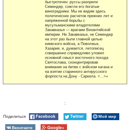
быстротечен: руссы разорили
Семендер, сожгли его богатые
виноградники. Мы не видим здесь
политических расчетов прежних лет и
напряженной борьбы с
мусульманскими владетелями
Закавказья — врагами Византийской
империи. Не Закавказье, не Семендер
на этот раз были главной целью
киевского войска, а Поволжье,
Хазария, и, думается, летописец
совершенно справедливо уловил
основной смысл восточного похода
Святослава, сконцентрировав
внимание на битве с войском кагана и
на взятии старинного антирусского
форпоста на Дону - Саркела. <...>»
::
Facebook
Twitter
Мой мир
Поделиться
Вконтакте
Google+