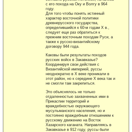
с его похода на Оку и Волгу в 964
году.
Для того чтобы понять истинный
характер восточной политики
древнерусского государства,
определившийся к 60-м годам X в.,
следует еще раз обратиться к
прежним восточным походам Руси, а
также к русско-византийскому
договору 944 года.
Каковы были результаты походов
русских войск в Закавказье?
Координируя свои действия с
Византийской империей, руссы
неоднократно в X веке проникали в
этот район, но к середине X века так и
не смогли там закрепиться.
Это объяснялось не только
отдаленностью захваченных ими в
Прикаспии территорий и
враждебностью окружающего
мусульманского населения, но и
постоянно враждебным отношением к
русскому движению на Восток
Хазарского каганата. Направляясь в
Закавказье в 912 году, руссы были