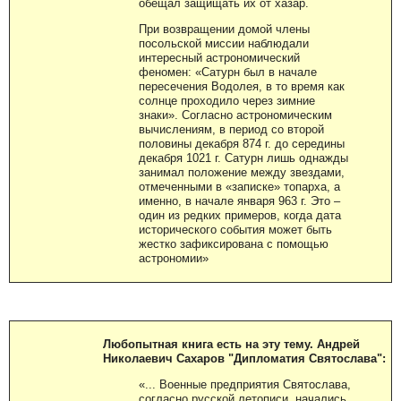
обещал защищать их от хазар.
При возвращении домой члены
посольской миссии наблюдали
интересный астрономический
феномен: «Сатурн был в начале
пересечения Водолея, в то время как
солнце проходило через зимние
знаки». Согласно астрономическим
вычислениям, в период со второй
половины декабря 874 г. до середины
декабря 1021 г. Сатурн лишь однажды
занимал положение между звездами,
отмеченными в «записке» топарха, а
именно, в начале января 963 г. Это –
один из редких примеров, когда дата
исторического события может быть
жестко зафиксирована с помощью
астрономии»
Любопытная книга есть на эту тему. Андрей
Николаевич Сахаров "Дипломатия Святослава":
«... Военные предприятия Святослава,
согласно русской летописи, начались