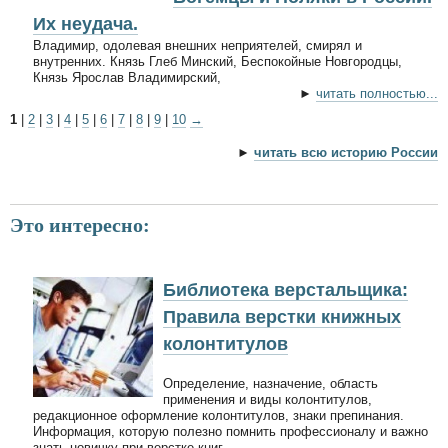
Их неудача.
Владимир, одолевая внешних неприятелей, смирял и
внутренних. Князь Глеб Минский, Беспокойные Новгородцы,
Князь Ярослав Владимирский,
►
читать полностью...
1
|
2
|
3
|
4
|
5
|
6
|
7
|
8
|
9
|
10
→
►
читать всю историю России
Это интересно:
Библиотека верстальщика:
Правила верстки книжных
колонтитулов
Определение, назначение, область
применения и виды колонтитулов,
редакционное оформление колонтитулов, знаки препинания.
Информация, которую полезно помнить профессионалу и важно
знать новичку при верстке книг.