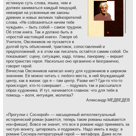
истинную суть слова, языка, чем и
должен заниматься каждый пишущий,
невзирая на усвоенные им законы
древних и новых великих тайнозрителей
слова. «Не соблазняться ничем тебе
чуждым», – быть собой – самое трудное.
Об этом книга. Так и должно быть в
«простой настоящей книге». Говоря об
Учителе, Овсянников не пускается в
долгий путь объяснений, трактовок, сопоставлений и
предположений, и в этом как писатель остаётся самим собой. Он
показывает: сцену, ситуацию, кадр, планы, панораму, – вершит
пространство героя. Насколько оно органично и безгранично,
говорит герой.
Вячеслав Овсянников написал книгу для художников в широком
значении. Её можно читать с любого места, в ней блуждающий
центр, как в жизни: где я – там центр. Разве нет? Где-то что-то
происходит, кто-то совершает… – подумать так и рассыпался
образ художника. И тут, начинается главное: что для тебя в
помощь – воля, интуиция, молитва?
Александр МЕДВЕДЕВ
«Прогулки с Соснорой» — насыщенный интеллектуальный
исторический роман (кажется, теперь такие романы называются
нон-фикшн). Вовсе не значит, что все в романе надо принимать за
чистую монету, цитировать и подражать. Надо иметь в виду: в
романе Соснора-литературный герой — метафора. Даже если