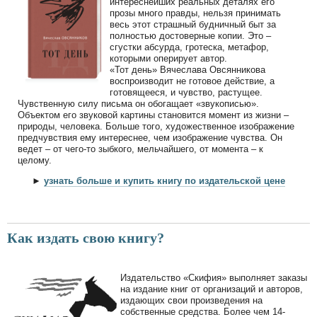
интереснейших реальных деталях его
прозы много правды, нельзя принимать
весь этот страшный будничный быт за
полностью достоверные копии. Это –
сгустки абсурда, гротеска, метафор,
которыми оперирует автор.
«Тот день» Вячеслава Овсянникова
воспроизводит не готовое действие, а
готовящееся, и чувство, растущее.
Чувственную силу письма он обогащает «звукописью».
Объектом его звуковой картины становится момент из жизни –
природы, человека. Больше того, художественное изображение
предчувствия ему интереснее, чем изображение чувства. Он
ведет – от чего-то зыбкого, мельчайшего, от момента – к
целому.
►
узнать больше и купить книгу по издательской цене
Как издать свою книгу?
Издательство «Скифия» выполняет заказы
на издание книг от организаций и авторов,
издающих свои произведения на
собственные средства. Более чем 14-