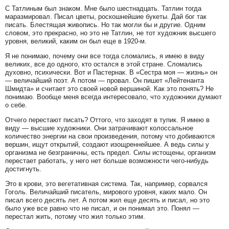
С Татлиным был знаком. Мне было шестнадцать. Татлин тогда
маразмировал. Писал цветы, роскошнейшие букеты. Дай бог так
писать. Блестящая живопись. Но так могли бы и другие. Одним
словом, это прекрасно, но это не Татлин, не тот художник высшего
уровня, великий, каким он был еще в 1920-м.
Я не понимаю, почему они все тогда сломались, я имею в виду
великих, все до одного, кто остался в этой стране. Сломались
духовно, психически. Вот и Пастернак. В «Сестра моя — жизнь» он
— величайший поэт. А потом — провал. Он пишет «Лейтенанта
Шмидта» и считает это своей новой вершиной. Как это понять? Не
понимаю. Вообще меня всегда интересовало, что художники думают
о себе.
Отчего перестают писать? Оттого, что заходят в тупик. Я имею в
виду — высшие художники. Они затрачивают колоссальное
количество энергии на свои произведения, потому что добиваются
вершин, ищут открытий, создают изощреннейшее. А ведь силы у
организма не безграничны, есть предел. Силы истощены, организм
перестает работать, у него нет больше возможности чего-нибудь
достигнуть.
Это в крови, это вегетативная система. Так, например, сорвался
Гоголь. Величайший писатель, мирового уровня, каких мало. Он
писал всего десять лет. А потом жил еще десять и писал, но это
было уже все равно что не писал, и он понимал это. Понял —
перестал жить, потому что жил только этим.