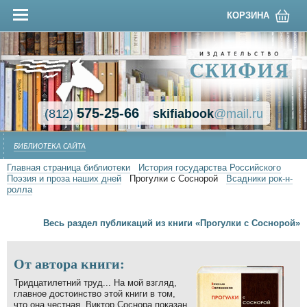
КОРЗИНА
575-25-66
(812)
skifiabook
@mail.ru
БИБЛИОТЕКА САЙТА
Главная страница библиотеки
История государства Российского
Поэзия и проза наших дней
Прогулки с Соснорой
Всадники рок-н-
ролла
Весь раздел публикаций из книги «Прогулки с Соснорой»
От автора книги:
Тридцатилетний труд... На мой взгляд,
главное достоинство этой книги в том,
что она честная. Виктор Соснора показан