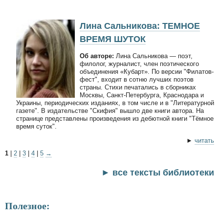
Лина Сальникова: ТЕМНОЕ
ВРЕМЯ ШУТОК
Об авторе:
Лина Сальникова — поэт,
филолог, журналист, член поэтического
объединения «Кубарт». По версии "Филатов-
фест", входит в сотню лучших поэтов
страны. Стихи печатались в сборниках
Москвы, Санкт-Петербурга, Краснодара и
Украины, периодических изданиях, в том числе и в "Литературной
газете". В издательстве "Скифия" вышло две книги автора. На
странице представлены произведения из дебютной книги "Тёмное
время суток".
►
читать
1
|
2
|
3
|
4
|
5
→
► все тексты библиотеки
Полезное: