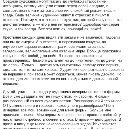
Средние художники могут писать до глубокой старости не
истощаясь, потому что цели ставят перед собой средние, и
соответственно им и затрата энергии, спокойный режим, тишь и
гладь. Ведь великие художники живут в стрессах и пишут в
стрессах. Потому что эта жизнь вокруг них, которой живут все, эта
действительность — что в ней интересного? Однообразная серая
скука, и так всегда. Все эти ахи: ах, природа! ах, закат!
Крестьяне каждый день видят эти закаты и не замечают. Надоели
они им до смерти. А в стрессе, в переживании изнутри, во
внутреннем взрыве ломаются грани, возникают странные,
загадочные, великолепные или ужасные миры. Вообще художники
живут в себе, собой, для себя. Я говорю о творчестве и
произведениях. Никакого дела нет ни до читателей, ни до денег, ни
до славы. Только — достигнуть намеченных самому себе вершин,
сделать то, что ты сам хочешь. Художник перепрыгивает с вершины
на вершину и при этом может сорваться, может писать дерьмо. Но
это его дерьмо, он стремится из него выбраться и достичь новой
вершины.
Другой тупик — это когда у художника исчерпываются его формы.
Вот я уже двадцать лет не пишу стихи, ни строчки. Я самый
разнообразный из всех русских поэтов. Разнообразней Хлебникова.
О Пушкине нечего и говорить, какое у него разнообразие? Но я
исчерпал все мои, возможные для меня формы. Больше мне
придумать нечего. Мои нервы, моя кровь не загораются работой, у
них отпала потребность сочинять стихи. В прозе — дело другое. В
прозе я вижу еще много неиспользованных ходов. Исчерпаются
возможности в прозе, что ж — перестану писать. Да и сколько