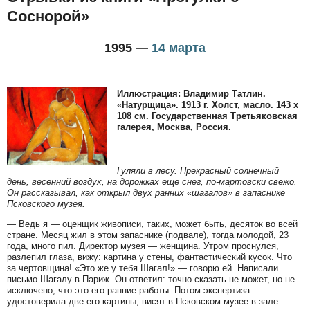
Соснорой»
1995 —
14 марта
Иллюстрация: Владимир Татлин.
«Натурщица». 1913 г. Холст, масло. 143 x
108 см. Государственная Третьяковская
галерея, Москва, Россия.
Гуляли в лесу. Прекрасный солнечный
день, весенний воздух, на дорожках еще снег, по-мартовски свежо.
Он рассказывал, как открыл двух ранних «шагалов» в запаснике
Псковского музея.
— Ведь я — оценщик живописи, таких, может быть, десяток во всей
стране. Месяц жил в этом запаснике (подвале), тогда молодой, 23
года, много пил. Директор музея — женщина. Утром проснулся,
разлепил глаза, вижу: картина у стены, фантастический кусок. Что
за чертовщина! «Это же у тебя Шагал!» — говорю ей. Написали
письмо Шагалу в Париж. Он ответил: точно сказать не может, но не
исключено, что это его ранние работы. Потом экспертиза
удостоверила две его картины, висят в Псковском музее в зале.