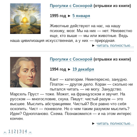
Прогулки с Соснорой
(отрывки из книги)
1995 год ►
5 января
Животные действуют на нас, на нашу
психику, мозг. Мы на них — нет. Неизвестно
еще, кто выше — мы или животные. Ведь
наша цивилизация искусственная, а у них — природная.
►
читать полностью...
Прогулки с Соснорой
(отрывки из книги)
1994 год ►
19 декабря
Кант — категории. Неинтересно, занудно.
Платон — другое дело. Коран — сколько ни
пытался читать — не могу. Занудство.
Марсель Пруст — тоже. Может, на французском и звучит. На
русском — многословие, скука. Пишут: чистый разум — это
высшее. Мыслить абстракциями. Чистый? Все равно что себя
оскопить. Чист — поневоле. Но о чем таким разумом мыслить?
Идеи? Однопланово. Схема. Познакомился — и на этом интерес
кончен.
►
читать полностью...
←
1
|
2
|
3
|
4
→