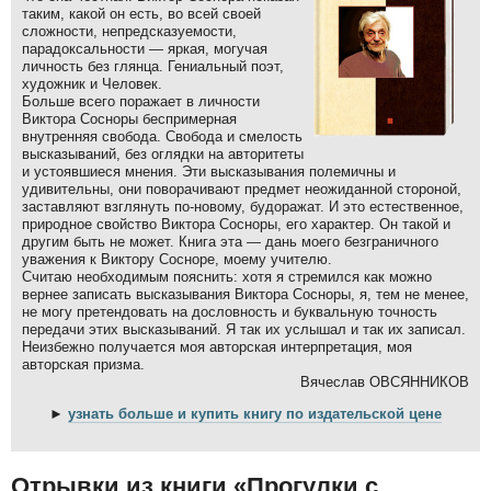
таким, какой он есть, во всей своей
сложности, непредсказуемости,
парадоксальности — яркая, могучая
личность без глянца. Гениальный поэт,
художник и Человек.
Больше всего поражает в личности
Виктора Сосноры беспримерная
внутренняя свобода. Свобода и смелость
высказываний, без оглядки на авторитеты
и устоявшиеся мнения. Эти высказывания полемичны и
удивительны, они поворачивают предмет неожиданной стороной,
заставляют взглянуть по-новому, будоражат. И это естественное,
природное свойство Виктора Сосноры, его характер. Он такой и
другим быть не может. Книга эта — дань моего безграничного
уважения к Виктору Сосноре, моему учителю.
Считаю необходимым пояснить: хотя я стремился как можно
вернее записать высказывания Виктора Сосноры, я, тем не менее,
не могу претендовать на дословность и буквальную точность
передачи этих высказываний. Я так их услышал и так их записал.
Неизбежно получается моя авторская интерпретация, моя
авторская призма.
Вячеслав ОВСЯННИКОВ
►
узнать больше и купить книгу по издательской цене
Отрывки из книги «Прогулки с