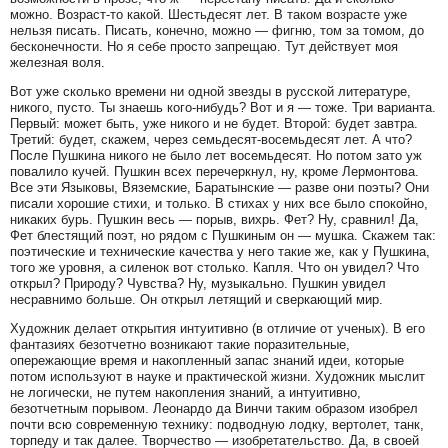
можно. Возраст-то какой. Шестьдесят лет. В таком возрасте уже
нельзя писать. Писать, конечно, можно — фигню, том за томом, до
бесконечности. Но я себе просто запрещаю. Тут действует моя
железная воля.
Вот уже сколько времени ни одной звезды в русской литературе,
никого, пусто. Ты знаешь кого-нибудь? Вот и я — тоже. Три варианта.
Первый: может быть, уже никого и не будет. Второй: будет завтра.
Третий: будет, скажем, через семьдесят-восемьдесят лет. А что?
После Пушкина никого не было лет восемьдесят. Но потом зато уж
повалило кучей. Пушкин всех перечеркнул, ну, кроме Лермонтова.
Все эти Языковы, Вяземские, Баратынские — разве они поэты? Они
писали хорошие стихи, и только. В стихах у них все было спокойно,
никаких бурь. Пушкин весь — порыв, вихрь. Фет? Ну, сравнил! Да,
Фет блестящий поэт, но рядом с Пушкиным он — мушка. Скажем так:
поэтические и технические качества у него такие же, как у Пушкина,
того же уровня, а силенок вот столько. Капля. Что он увидел? Что
открыл? Природу? Чувства? Ну, музыкально. Пушкин увидел
несравнимо больше. Он открыл летящий и сверкающий мир.
Художник делает открытия интуитивно (в отличие от ученых). В его
фантазиях безотчетно возникают такие поразительные,
опережающие время и накопленный запас знаний идеи, которые
потом используют в науке и практической жизни. Художник мыслит
не логически, не путем накопления знаний, а интуитивно,
безотчетным порывом. Леонардо да Винчи таким образом изобрел
почти всю современную технику: подводную лодку, вертолет, танк,
торпеду и так далее. Творчество — изобретательство. Да, в своей