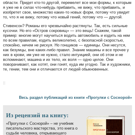
области. Придет кто-то другой, перемелет все мои формы, к которым
я уже не в силах что-нибудь прибавить, не вижу, что прибавить, и
изобретет свое, множество каких-то новых форм, потому что увидит
то, что я не вижу, потому что новый гений, потому что — другой.
Стивенсон? Романы его чрезвычайно растянуты. Так, есть сильные
кусочки. Но его «Остров сокровищ» — это вещь! Скажем, такой
пример: многие могут научиться водить автомобиль и ездить на нем
по всем правилам, ездить великолепно, с безопасной скоростью,
спокойно, ничем не рискуя. Но гонщиков — единицы. Они несутся,
как безумцы, вне каких-либо правил. Знание машины и все прочее у
них в крови, им уже не нужно, стало интуицией, они об этом и не
вспоминают, машина и их тело, их воля — одно целое. Они
поворачивают, как хотят, они гонят, куда им угодно. Так и художники,
те, гении, тем они и отличаются от людей обыкновенных.
::
Весь раздел публикаций из книги «Прогулки с Соснорой»
Из рецензий на книгу:
«Прогулки с Соснорой» – не учебник
писательского мастерства, это книга о
судьбе человека, открывающего