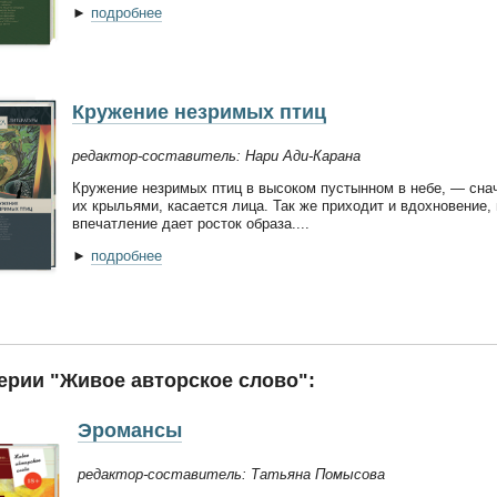
►
подробнее
Кружение незримых птиц
редактор-составитель: Нари Ади-Карана
Кружение незримых птиц в высоком пустынном в небе, — снач
их крыльями, касается лица. Так же приходит и вдохновение,
впечатление дает росток образа....
►
подробнее
ерии "Живое авторское слово":
Эромансы
редактор-составитель: Татьяна Помысова