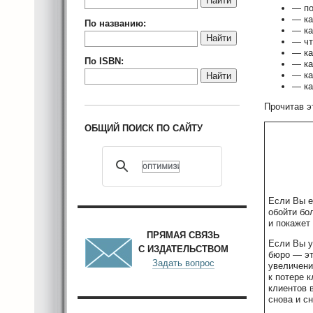
Найти
— по
— ка
По названию:
— ка
Найти
— чт
— ка
По ISBN:
— ка
— ка
Найти
— ка
Прочитав э
ОБЩИЙ ПОИСК ПО САЙТУ
Если Вы е
обойти бо
и покажет
ПРЯМАЯ СВЯЗЬ
Если Вы у
С ИЗДАТЕЛЬСТВОМ
бюро — эт
Задать вопрос
увеличени
к потере 
клиентов 
снова и сн