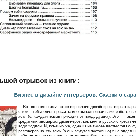
ьшой отрывок из книги:
Бизнес в дизайне интерьеров: Сказки о сар
... Вот еще одно языческое верование дизайнеров: вера в са
о том, чтобы клиент рассказал о выполненной вами работе свои
хотя бы каждый новый приходит от предыдущих). Это — такая
кредитных иномарках дизайнеров, как мечта русского крестья
воду ходили. И, конечно же, одна из наиболее частых тем об
разговоров на эту тему (а они ведутся постоянно) я не видел 
действительно приходили таким способом. То есть мечты есть,