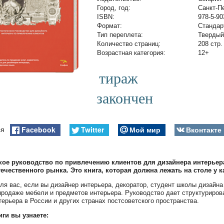
Город, год:
Санкт-П
ISBN:
978-5-90
Формат:
Стандар
Тип переплета:
Твердый
Количество страниц:
208 стр.
Возрастная категория:
12+
тираж
закончен
Facebook
Twitter
Мой мир
Вконтакте
ся
кое руководство по привлечению клиентов для дизайнера интерьера
ечественного рынка. Это книга, которая должна лежать на столе у 
для вас, если вы дизайнер интерьера, декоратор, студент школы дизайн
продаже мебели и предметов интерьера. Руководство дает структурирова
терьера в России и других странах постсоветского пространства.
иги вы узнаете: