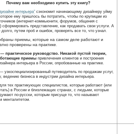
Почему вам необходимо купить эту книгу?
 дизайне интерьера”
сэкономит начинающему дизайнеру уйму
которое ему пришлось бы потратить, чтобы по крупицам из
точников (интернет-коммьюнити, форумов, общения с
) сформировать представление, как продавать свои услуги. А
долго, путем проб и ошибок, проверять все то, что узнал.
собраны приемы, которые на самом деле работают и
атно проверены на практике.
 — практическое руководство. Никакой пустой теории,
аботающие приемы
привлечения клиентов и построения
изайнера интерьера в России, опробованные на практике.
 — узкоспециализированный путеводитель по продажам услуг,
у, ведению бизнеса в индустрии дизайна интерьера.
 для тех практикующих специалистов, которые работают (или
отать) в России и близлежащих странах, с людьми, которые
 думают по-русски, которым присуще то, что называют
м менталитетом.