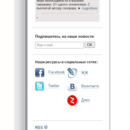
мере необходимости и малыми
тиражами. От одного экземпляра. С
выплатой автору гонорара. ►
подробнее
*
Подпишитесь на наши новости
:
OK
Наши ресурсы в социальных сетях:
Facebook
ЖЖ
Twitter
Вконтакте
Дзен
RSS