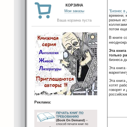
КОРЗИНА
Мои заказы
“Бизнес в
времени, 
разных ис
Ваша корзина пуста
коллегами
потом еще 
В книге 
неоднокр
Эта книга
только р
бизнеса д
Эта книга
маркетинг
Эта книга
хотят раб
говорят и
российски
Реклама:
ПЕЧАТЬ КНИГ ПО
ТРЕБОВАНИЮ
(Book On Demand)
–
способ печати книг по