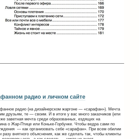
афанном радио и личном сайте
рафанное радио (на дизайнерском жаргоне — «сарафан»). Мечта
м друзьям, те — своим. И в итоге у вас много заказчиков (или
 же заветная мечта среди образованных, ездящих на
нина о Жар-Птице или Коньке-Горбунке. Чтобы ведра сами по
суждения — как организовать себе «сарафан». При всем обилии
ни разу внятного объяснения, как же сделать так, чтобы клиенты
 разговоры есть, а как сделать — никто не знает.