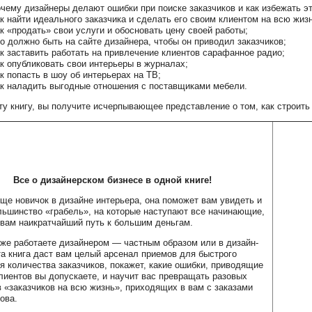
чему дизайнеры делают ошибки при поиске заказчиков и как избежать э
к найти идеального заказчика и сделать его своим клиентом на всю жизн
к «продать» свои услуги и обосновать цену своей работы;
о должно быть на сайте дизайнера, чтобы он приводил заказчиков;
к заставить работать на привлечение клиентов сарафанное радио;
к опубликовать свои интерьеры в журналах;
к попасть в шоу об интерьерах на ТВ;
к наладить выгодные отношения с поставщиками мебели.
ту книгу, вы получите исчерпывающее представление о том, как строит
Все о дизайнерском бизнесе в одной книге!
ще новичок в дизайне интерьера, она поможет вам увидеть и
льшинство «грабель», на которые наступают все начинающие,
 вам наикратчайший путь к большим деньгам.
же работаете дизайнером — частным образом или в дизайн-
а книга даст вам целый арсенал приемов для быстрого
я количества заказчиков, покажет, какие ошибки, приводящие
клиентов вы допускаете, и научит вас превращать разовых
в «заказчиков на всю жизнь», приходящих в вам с заказами
ова.