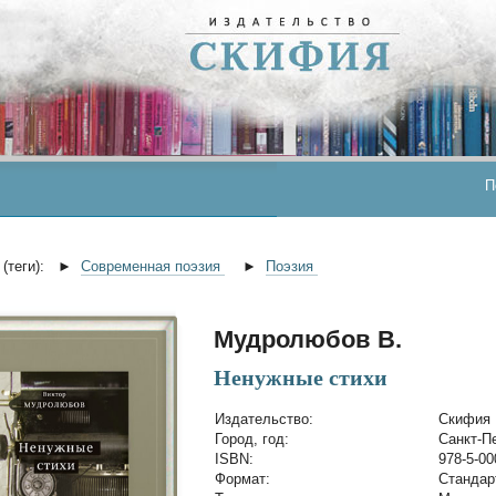
П
(теги):
►
Современная поэзия
►
Поэзия
Мудролюбов В.
Ненужные стихи
Издательство:
Скифия
Город, год:
Санкт-Пе
ISBN:
978-5-00
Формат:
Стандар