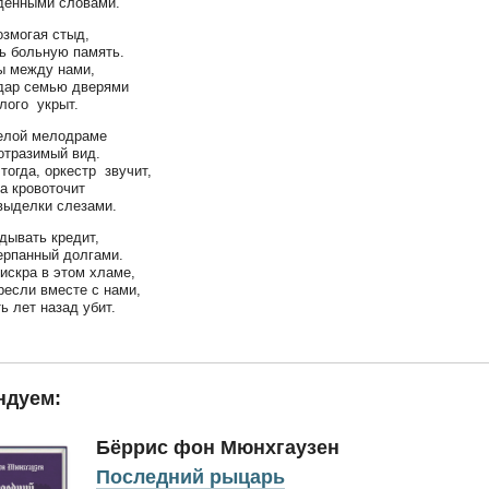
денными словами.
озмогая стыд,
ь больную память.
ы между нами,
дар семью дверями
елого укрыт.
елой мелодраме
отразимый вид.
тогда, оркестр звучит,
за кровоточит
выделки слезами.
дывать кредит,
ерпанный долгами.
 искра в этом хламе,
ресли вместе с нами,
ь лет назад убит.
ндуем:
Бёррис фон Мюнхгаузен
Последний рыцарь