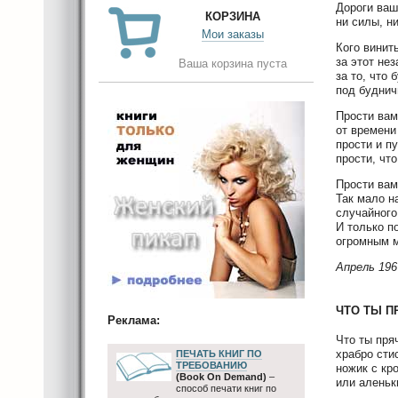
Дороги ваш
КОРЗИНА
ни силы, н
Мои заказы
Кого винит
за этот не
Ваша корзина пуста
за то, что
под буднич
Прости вам
от времени
прости и пу
прости, что
Прости ва
Так мало н
случайного
И только п
огромным м
Апрель 196
ЧТО ТЫ 
Реклама:
Что ты пря
храбро сти
ПЕЧАТЬ КНИГ ПО
ТРЕБОВАНИЮ
ножик с кр
(Book On Demand)
–
или аленьк
способ печати книг по