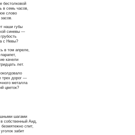
е бестолковой
 в семь часов,
ое слово
 засов.
т наши губы
кой синевы —
грубость
а с Невы?
ь в том апреле,
 парапет,
чие качели
тридцать лет.
 околдовало
е трех дорог —
очного металла
ий цветок?
ешными шагами
 в собственный Аид,
ь безмятежно спит,
 уголок забит