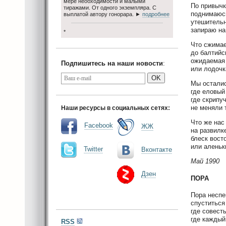
мере необходимости и малыми
По привычк
тиражами. От одного экземпляра. С
поднимаюсь
выплатой автору гонорара. ►
подробнее
утешительн
запираю на
*
Что сжимае
до балтийс
ожидаемая 
Подпишитесь на наши новости
:
или лодочк
OK
Мы осталис
где еловый
где скрипу
Наши ресурсы в социальных сетях:
не меняли 
Что же нас
Facebook
ЖЖ
на развилк
блеск вост
или аленьк
Twitter
Вконтакте
Май 1990
Дзен
ПОРА
Пора несп
спуститься
где совест
где каждый
RSS