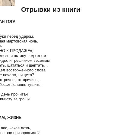
Отрывки из книги
АН-ГОГА
руки перед ударом,
ная мартовская ночь.
ык
НО К ПРОДАЖЕ»,
квозь и встану под окном.
ждю, и грешником веселым
ть, шататься и шептать…
дел восторженного слова
ое начало, нищета?
 отречься от причины,
бессмысленно тушить.
 день прочитан
кинисту за гроши.
АМ, ЖИЗНЬ
вас, какая ложь,
тье вас приворожило?