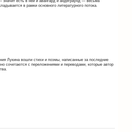
— значит есть в ней и авангард и андеграунд — весьма
кладывается в рамки основного литературного потока.
ения Лукина вошли стихи и поэмы, написанные за последние
чно сочетаются с переложениями и переводами, которые автор
тва.