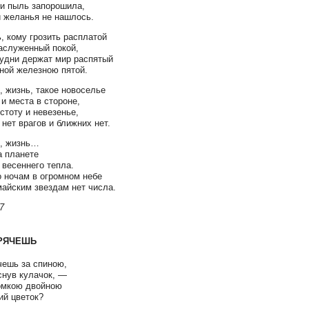
и пыль запорошила,
и желанья не нашлось.
ь, кому грозить расплатой
заслуженный покой,
 будни держат мир распятый
ной железною пятой.
, жизнь, такое новоселье
 и места в стороне,
стоту и невезенье,
 нет врагов и ближних нет.
м, жизнь…
а планете
 весеннего тепла.
о ночам в огромном небе
айским звездам нет числа.
7
ПРЯЧЕШЬ
чешь за спиною,
снув кулачок, —
омкою двойною
ий цветок?