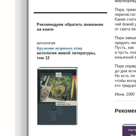
мертворож
Пора, прев
перелистат
Какие счет
чей божий 
Рекомендуем обратить внимание
от света б
на книги
Пора замш
придать не
антология
Кружение незримых птиц
Пусть, как 
и пусть ло
антология живой литературы,
коньячной 
том 12
Пора оправ
до дна исч
Но есть ли
чтобы воск
кто тридцат
Июнь 1990
Рекоме