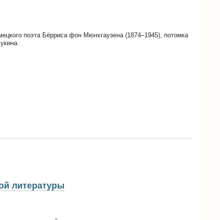
ецкого поэта Бёрриса фон Мюнхгаузена (1874–1945), потомка
Лукина.
вой литературы