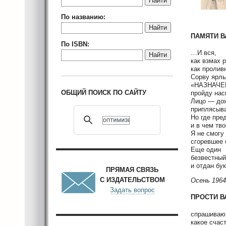
Найти
По названию:
Найти
ПАМЯТИ В
По ISBN:
…И вся,
Найти
как взмах 
как пролив
Сорву ярл
«НАЗНАЧЕ
ОБЩИЙ ПОИСК ПО САЙТУ
пройду нас
Лицо — до
приплясыва
Но где пре
и в чем тв
Я не смогу
сгоревшее 
Еще один
безвестный
и отдан бу
ПРЯМАЯ СВЯЗЬ
С ИЗДАТЕЛЬСТВОМ
Осень 1964
Задать вопрос
ПРОСТИ В
спрашиваю 
какое счас