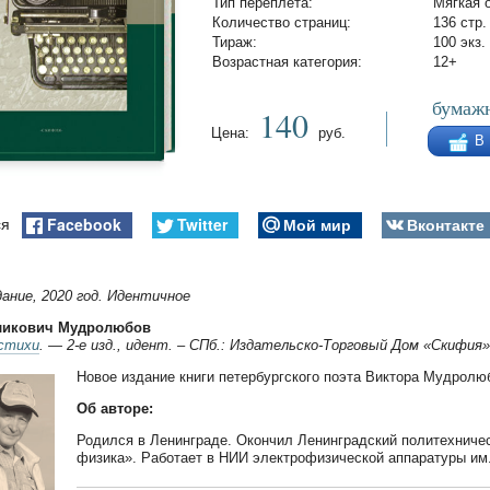
Тип переплета:
Мягкая 
Количество страниц:
136 стр.
Тираж:
100 экз.
Возрастная категория:
12+
бумажн
140
Цена:
руб.
В
Facebook
Twitter
Мой мир
Вконтакте
ся
ание, 2020 год. Идентичное
ликович Мудролюбов
стихи
. — 2-е изд., идент. – СПб.: Издательско-Торговый Дом «Скифия»
Новое издание книги петербургского поэта Виктора Мудролюб
Об авторе:
Родился в Ленинграде. Окончил Ленинградский политехниче
физика». Работает в НИИ электрофизической аппаратуры им