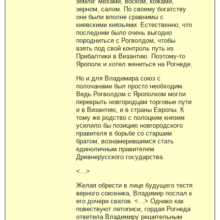
земли: мехами, воском, кожами,
зерном, салом. По своему богатству
они были вполне сравнимы с
киевскими князьями. Естественно, что
последним было очень выгодно
породниться с Рогволдом, чтобы
взять под свой контроль путь из
Прибалтики в Византию. Поэтому-то
Ярополк и хотел жениться на Рогнеде.
Но и для Владимира союз с
полочанами был просто необходим.
Ведь Рогволдом с Ярополком могли
перекрыть новгородцам торговые пути
и в Византию, и в страны Европы. К
тому же родство с полоцким князем
усилило бы позицию новгородского
правителя в борьбе со старшим
братом, вознамерившимся стать
единоличным правителем
Древнерусского государства.
<...>
Желая обрести в лице будущего тестя
верного союзника, Владимир послал к
его дочери сватов. <...> Однако как
повествуют летописи, гордая Рогнеда
ответила Владимиру решительным