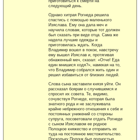
приготовиться к смерти на
следующий день.
Однако хитрая Рогнеда решила
спастись с помощью маленького
Изяслава. Ему она дала меч и
научила словам, которые тот должен
был сказать при виде отца. Сама же
надела лучшие одежды и
приготовилась ждать. Когда
Владимир вошел в покои, навстречу
ему вышел Изяслав и, протягивая
обнаженный меч, сказал: «Отче! Еда
един мнишися ходя?», намекая на то,
что Владимир собрался жить один и
решил избавиться от близких людей.
Слова сына заставили князя уйти. Он
рассказал боярам о случившемся и
спросил их совета. Те, видимо,
сочувствуя Рогнеде, которая была
знатного рода и не заслуживала
крайне небрежного отношения к себе и
постоянных унижений со стороны
супруга, посоветовали отдать Рогнеде
с сыном Изяславом ее родное
Полоцкое княжество и отправить их
туда на постоянное местожительство.
Поскольку Полоцк был полностью