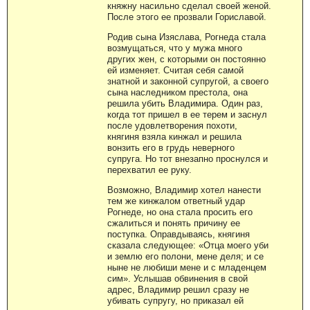
княжну насильно сделал своей женой.
После этого ее прозвали Гориславой.
Родив сына Изяслава, Рогнеда стала
возмущаться, что у мужа много
других жен, с которыми он постоянно
ей изменяет. Считая себя самой
знатной и законной супругой, а своего
сына наследником престола, она
решила убить Владимира. Один раз,
когда тот пришел в ее терем и заснул
после удовлетворения похоти,
княгиня взяла кинжал и решила
вонзить его в грудь неверного
супруга. Но тот внезапно проснулся и
перехватил ее руку.
Возможно, Владимир хотел нанести
тем же кинжалом ответный удар
Рогнеде, но она стала просить его
сжалиться и понять причину ее
поступка. Оправдываясь, княгиня
сказала следующее: «Отца моего уби
и землю его полони, мене деля; и се
ныне не любиши мене и с младенцем
сим». Услышав обвинения в свой
адрес, Владимир решил сразу не
убивать супругу, но приказал ей