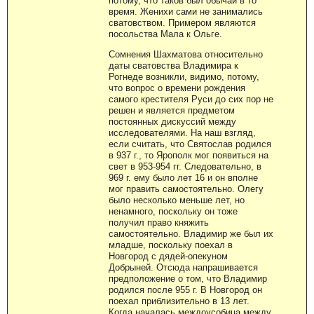
потому, что таков был обычай в то
время. Женихи сами не занимались
сватовством. Примером являются
посольства Мала к Ольге.
Сомнения Шахматова относительно
даты сватовства Владимира к
Рогнеде возникли, видимо, потому,
что вопрос о времени рождения
самого крестителя Руси до сих пор не
решен и является предметом
постоянных дискуссий между
исследователями. На наш взгляд,
если считать, что Святослав родился
в 937 г., то Ярополк мог появиться на
свет в 953-954 гг. Следовательно, в
969 г. ему было лет 16 и он вполне
мог править самостоятельно. Олегу
было несколько меньше лет, но
ненамного, поскольку он тоже
получил право княжить
самостоятельно. Владимир же был их
младше, поскольку поехал в
Новгород с дядей-опекуном
Добрыней. Отсюда напрашивается
предположение о том, что Владимир
родился после 955 г. В Новгород он
поехал приблизительно в 13 лет.
Когда началась междоусобица между