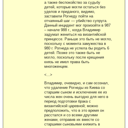
а также беспокойство за судьбу
детей, которые могли остаться без
уделов и приданого, видимо,
заставили Рогнеду пойти на
отчаянный шаг — убийство супруга.
Данный инцидент мог произойти в 987
– начале 988 г., когда Владимир
задумал жениться на византийской
принцессе. Раньше это быть не могло,
поскольку с момента замужества в
980 г. Рогнеда не успела бы родить 6
детей. Позже это также быть не
могло, поскольку после крещения
князь не имел права быть
многоженцем.
<...>
Владимир, очевидно, и сам осознал,
что удаление Рогнеды из Киева со
старшим сыном и исключение ее из
числа жен очень выгодно для него в
период подготовки брака с
византийской царевной; можно
предположить, что в это время он
расстался и со всеми другими
женами, отправив их вместе со
старшими сыновьями княжить в