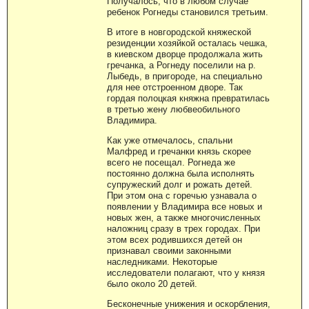
Получалось, что в любом случае
ребенок Рогнеды становился третьим.
В итоге в новгородской княжеской
резиденции хозяйкой осталась чешка,
в киевском дворце продолжала жить
гречанка, а Рогнеду поселили на р.
Лыбедь, в пригороде, на специально
для нее отстроенном дворе. Так
гордая полоцкая княжна превратилась
в третью жену любвеобильного
Владимира.
Как уже отмечалось, спальни
Малфред и гречанки князь скорее
всего не посещал. Рогнеда же
постоянно должна была исполнять
супружеский долг и рожать детей.
При этом она с горечью узнавала о
появлении у Владимира все новых и
новых жен, а также многочисленных
наложниц сразу в трех городах. При
этом всех родившихся детей он
признавал своими законными
наследниками. Некоторые
исследователи полагают, что у князя
было около 20 детей.
Бесконечные унижения и оскорбления,