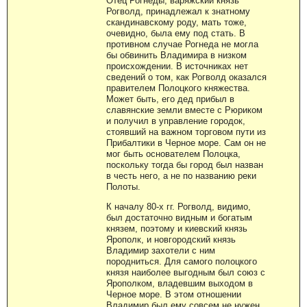
Отец Рогнеды, варяжский князь
Рогволд, принадлежал к знатному
скандинавскому роду, мать тоже,
очевидно, была ему под стать. В
противном случае Рогнеда не могла
бы обвинить Владимира в низком
происхождении. В источниках нет
сведений о том, как Рогволд оказался
правителем Полоцкого княжества.
Может быть, его дед прибыл в
славянские земли вместе с Рюриком
и получил в управление городок,
стоявший на важном торговом пути из
Прибалтики в Черное море. Сам он не
мог быть основателем Полоцка,
поскольку тогда бы город был назван
в честь него, а не по названию реки
Полоты.
К началу 80-х гг. Рогволд, видимо,
был достаточно видным и богатым
князем, поэтому и киевский князь
Ярополк, и новгородский князь
Владимир захотели с ним
породниться. Для самого полоцкого
князя наиболее выгодным был союз с
Ярополком, владевшим выходом в
Черное море. В этом отношении
Владимир был ему совсем не нужен.