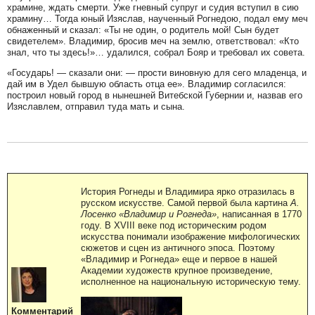
храмине, ждать смерти. Уже гневный супруг и судия вступил в сию
храмину… Тогда юный Изяслав, наученный Рогнедою, подал ему меч
обнаженный и сказал: «Ты не один, о родитель мой! Сын будет
свидетелем». Владимир, бросив меч на землю, ответствовал: «Кто
знал, что ты здесь!»… удалился, собрал Бояр и требовал их совета.
«Государь! — сказали они: — прости виновную для сего младенца, и
дай им в Удел бывшую область отца ее». Владимир согласился:
построил новый город в нынешней Витебской Губернии и, назвав его
Изяславлем, отправил туда мать и сына.
История Рогнеды и Владимира ярко отразилась в
русском искусстве. Самой первой была картина
А.
Лосенко «Владимир и Рогнеда»
, написанная в 1770
году. В XVIII веке под историческим родом
искусства понимали изображение мифологических
сюжетов и сцен из античного эпоса. Поэтому
«Владимир и Рогнеда» еще и первое в нашей
Академии художеств крупное произведение,
исполненное на национальную историческую тему.
Комментарий