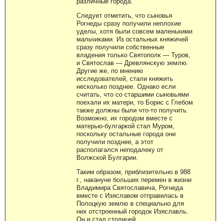
различные города.
Следует отметить, что сыновья
Рогнеды сразу получили неплохие
уделы, хотя были совсем маленькими
мальчиками. Из остальных княжичей
сразу получили собственные
владения только Святополк — Туров,
и Святослав — Древлянскую землю.
Другие же, по мнению
исследователей, стали княжить
несколько позднее. Однако если
считать, что со старшими сыновьями
поехали их матери, то Борис с Глебом
также должны были что-то получить.
Возможно, их городом вместе с
матерью-булгаркой стал Муром,
поскольку остальные города они
получили позднее, а этот
располагался неподалеку от
Волжской Булгарии.
Таким образом, приблизительно в 988
г., накануне больших перемен в жизни
Владимира Святославича, Рогнеда
вместе с Изяславом отправилась в
Полоцкую землю в специально для
них отстроенный городок Изяславль.
Он и стал столицей