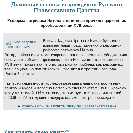
Духовные основы возрождения Русского
Православного Царства
Реформа патриарха Никона и истинные причины церковных
преобразований XVII века.
Книга «Падение Третьего Рима» буквально
взрывает наши представления о церковной
реформе патриарха Никона.
Автор, собрав и систематизировав факты и сведения, убедительно
описывает события, произошедшие в России во второй половине
XVII века, показывая, что истоки многих проблем, как церковных,
так и социально-политических, коренятся в трагедии раскола
Русской Церкви.
При всей серьезности исследования книга написана доступным
языком и будет интересна не только специалистам, но и широкому
кругу читателей. Об этом свидетельствует и интерес читателей —
с 2009 по 2015 год книга выдержала уже четыре переиздания.
►
узнать больше и купить книгу по издательской цене
Как издать свою книгу?