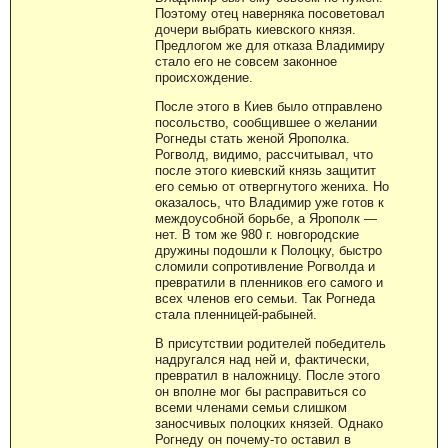
Поэтому отец наверняка посоветовал
дочери выбрать киевского князя.
Предлогом же для отказа Владимиру
стало его не совсем законное
происхождение.
После этого в Киев было отправлено
посольство, сообщившее о желании
Рогнеды стать женой Ярополка.
Рогволд, видимо, рассчитывал, что
после этого киевский князь защитит
его семью от отвергнутого жениха. Но
оказалось, что Владимир уже готов к
междоусобной борьбе, а Ярополк —
нет. В том же 980 г. новгородские
дружины подошли к Полоцку, быстро
сломили сопротивление Рогволда и
превратили в пленников его самого и
всех членов его семьи. Так Рогнеда
стала пленницей-рабыней.
В присутствии родителей победитель
надругался над ней и, фактически,
превратил в наложницу. После этого
он вполне мог бы расправиться со
всеми членами семьи слишком
заносчивых полоцких князей. Однако
Рогнеду он почему-то оставил в