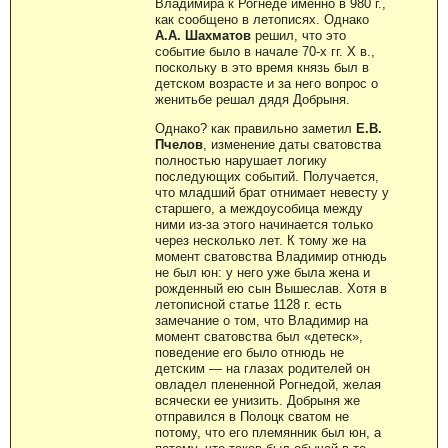
Владимира к Рогнеде именно в 980 г.,
как сообщено в летописях. Однако
А.А. Шахматов
решил, что это
событие было в начале 70-х гг. Х в.,
поскольку в это время князь был в
детском возрасте и за него вопрос о
женитьбе решал дядя Добрыня.
Однако? как правильно заметил
Е.В.
Пчелов
, изменение даты сватовства
полностью нарушает логику
последующих событий. Получается,
что младший брат отнимает невесту у
старшего, а междоусобица между
ними из-за этого начинается только
через несколько лет. К тому же на
момент сватовства Владимир отнюдь
не был юн: у него уже была жена и
рожденный ею сын Вышеслав. Хотя в
летописной статье 1128 г. есть
замечание о том, что Владимир на
момент сватовства был «детеск»,
поведение его было отнюдь не
детским — на глазах родителей он
овладел плененной Рогнедой, желая
всячески ее унизить. Добрыня же
отправился в Полоцк сватом не
потому, что его племянник был юн, а