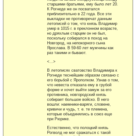
старшими братьями, ему было лет 20.
К Рогнеде же он посватался
приблизительно в 22 года. Все эти
выкладки не противоречат данным
летописей о том, что князь Владимир
умер в 1015 г. в преклонном возрасте,
но дряхлым старцем он не был,
поскольку собирался в поход на
Новгород, на непокорного сына
Ярослава. В 59-60 лет мужчины как
раз такими и бывают.
<...>
В летописях сватовство Владимира к
Рогнеде теснейшим образом связано с
его борьбой с Ярополком. Узнав о том,
что невеста отказала ему в грубой
форме и хочет выйти замуж за его
противника, новгородский князь
собирает большое войско. В него
вошли: наемники-варяги, словене,
кривичи и чудь, т. е. те племена,
которые объединялись в союз еще
при Рюрике.
Естественно, что полоцкий князь
Рогволд не мог сражаться с такой