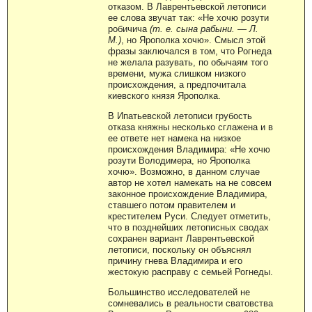
отказом. В Лаврентьевской летописи
ее слова звучат так: «Не хочю розути
робичича
(т. е. сына рабыни.
—
Л.
М.)
, но Ярополка хочю». Смысл этой
фразы заключался в том, что Рогнеда
не желала разувать, по обычаям того
времени, мужа слишком низкого
происхождения, а предпочитала
киевского князя Ярополка.
В Ипатьевской летописи грубость
отказа княжны несколько сглажена и в
ее ответе нет намека на низкое
происхождения Владимира: «Не хочю
розути Володимера, но Ярополка
хочю». Возможно, в данном случае
автор не хотел намекать на не совсем
законное происхождение Владимира,
ставшего потом правителем и
крестителем Руси. Следует отметить,
что в позднейших летописных сводах
сохранен вариант Лаврентьевской
летописи, поскольку он объяснял
причину гнева Владимира и его
жестокую расправу с семьей Рогнеды.
Большинство исследователей не
сомневались в реальности сватовства