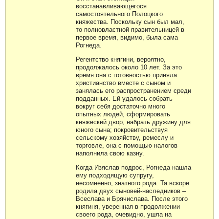
восстанавливающегося
самостоятельного Полоцкого
княжества. Поскольку сын был мал,
то полновластной правительницей в
первое время, видимо, была сама
Рогнеда.
Регентство княгини, вероятно,
продолжалось около 10 лет. За это
время она с готовностью приняла
христианство вместе с сыном и
занялась его распространением среди
подданных. Ей удалось собрать
вокруг себя достаточно много
опытных людей, сформировать
княжеский двор, набрать дружину для
юного сына; покровительствуя
сельскому хозяйству, ремеслу и
торговле, она с помощью налогов
наполнила свою казну.
Когда Изяслав подрос, Рогнеда нашла
ему подходящую супругу,
несомненно, знатного рода. Та вскоре
родила двух сыновей-наследников –
Всеслава и Брячислава. После этого
княгиня, уверенная в продолжении
своего рода, очевидно, ушла на