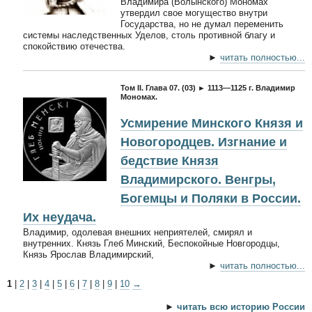
Владимира (Волынского) Мономах
утвердил свое могущество внутри
Государства, но не думал переменить
системы наследственных Уделов, столь противной благу и
спокойствию отечества.
►
читать полностью...
Том II. Глава 07. (03) ► 1113—1125 г. Владимир
Мономах.
Усмирение Минского Князя и
Новогородцев. Изгнание и
бедствие Князя
Владимирского. Венгры,
Богемцы и Поляки в России.
Их неудача.
Владимир, одолевая внешних неприятелей, смирял и
внутренних. Князь Глеб Минский, Беспокойные Новгородцы,
Князь Ярослав Владимирский,
►
читать полностью...
1
|
2
|
3
|
4
|
5
|
6
|
7
|
8
|
9
|
10
→
►
читать всю историю России