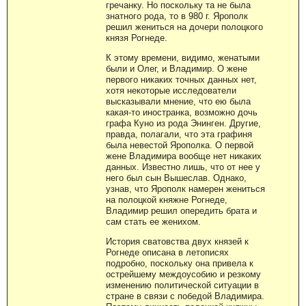
гречанку. Но поскольку та не была
знатного рода, то в 980 г. Ярополк
решил жениться на дочери полоцкого
князя Рогнеде.
К этому времени, видимо, женатыми
были и Олег, и Владимир. О жене
первого никаких точных данных нет,
хотя некоторые исследователи
высказывали мнение, что ею была
какая-то иностранка, возможно дочь
графа Куно из рода Энинген. Другие,
правда, полагали, что эта графиня
была невестой Ярополка. О первой
жене Владимира вообще нет никаких
данных. Известно лишь, что от нее у
него был сын Вышеслав. Однако,
узнав, что Ярополк намерен жениться
на полоцкой княжне Рогнеде,
Владимир решил опередить брата и
сам стать ее женихом.
История сватовства двух князей к
Рогнеде описана в летописях
подробно, поскольку она привела к
острейшему междоусобию и резкому
изменению политической ситуации в
стране в связи с победой Владимира.