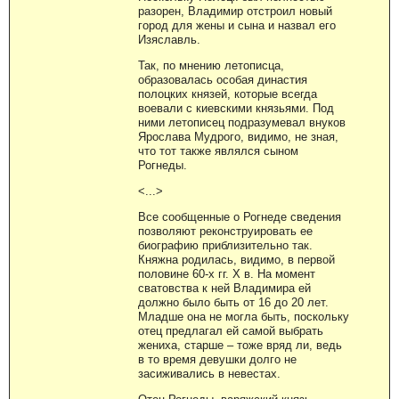
разорен, Владимир отстроил новый
город для жены и сына и назвал его
Изяславль.
Так, по мнению летописца,
образовалась особая династия
полоцких князей, которые всегда
воевали с киевскими князьями. Под
ними летописец подразумевал внуков
Ярослава Мудрого, видимо, не зная,
что тот также являлся сыном
Рогнеды.
<...>
Все сообщенные о Рогнеде сведения
позволяют реконструировать ее
биографию приблизительно так.
Княжна родилась, видимо, в первой
половине 60-х гг. X в. На момент
сватовства к ней Владимира ей
должно было быть от 16 до 20 лет.
Младше она не могла быть, поскольку
отец предлагал ей самой выбрать
жениха, старше – тоже вряд ли, ведь
в то время девушки долго не
засиживались в невестах.