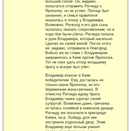
большой силой. Он, видимо,
попытался отправить Рогнеду к
Ярополку, но не успел. Полоцк был
захвачен, и семья правителя
оказалась в плену у Владимира.
Возможно, Рогволд и его два сына
пытались оказать сопротивление, но в
ходе боя были убиты. Рогнеда попала
в руки Владимира, который насильно
сделал ее своей женой. После этого
ее, видимо, отправили в Новгород.
Войско же во главе с Владимиром
направилось в Киев против Ярополка.
Тот не смог дать отпор младшему
брату и вскоре был убит.
Владимир въехал в Киев
победителем. Ему досталась не
только казна Ярополка, но его
беременная жена-гречанка. В
отместку Рогнеде вдову брата
Владимир также сделал своей
супругой. Возможно даже, гречанка
осталась хозяйкой в киевском дворце.
Рогнеду же поселили в пригороде
Киева, на р. Лыбедь для нее
построили отдельный двор. Этим
Владимир еще больше унизил