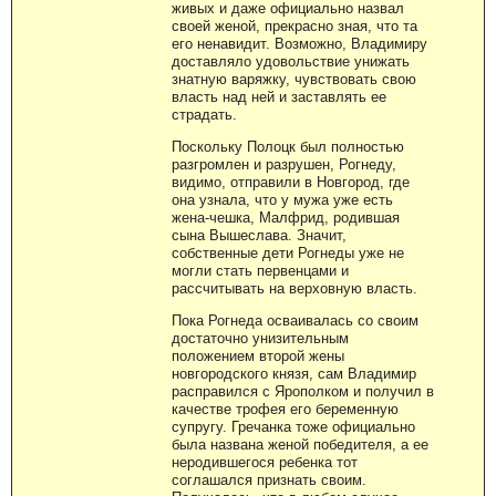
живых и даже официально назвал
своей женой, прекрасно зная, что та
его ненавидит. Возможно, Владимиру
доставляло удовольствие унижать
знатную варяжку, чувствовать свою
власть над ней и заставлять ее
страдать.
Поскольку Полоцк был полностью
разгромлен и разрушен, Рогнеду,
видимо, отправили в Новгород, где
она узнала, что у мужа уже есть
жена-чешка, Малфрид, родившая
сына Вышеслава. Значит,
собственные дети Рогнеды уже не
могли стать первенцами и
рассчитывать на верховную власть.
Пока Рогнеда осваивалась со своим
достаточно унизительным
положением второй жены
новгородского князя, сам Владимир
расправился с Ярополком и получил в
качестве трофея его беременную
супругу. Гречанка тоже официально
была названа женой победителя, а ее
неродившегося ребенка тот
соглашался признать своим.