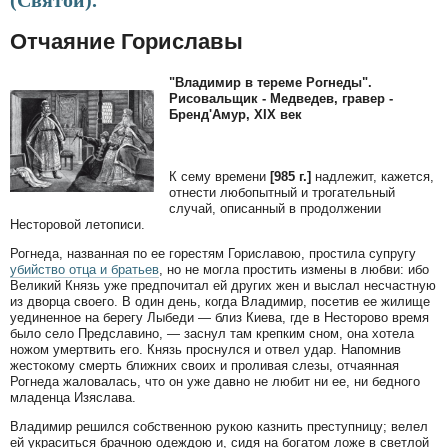
(Святой).
Отчаяние Гориславы
"Владимир в тереме Рогнеды".
Рисовальщик - Медведев, гравер -
Бренд'Амур, XIX век
К сему времени
[985 г.]
надлежит, кажется,
отнести любопытный и трогательный
случай, описанный в продолжении
Несторовой летописи.
Рогнеда, названная по ее горестям Гориславою, простила супругу
убийство отца и братьев
, но не могла простить измены в любви: ибо
Великий Князь уже предпочитал ей других жен и выслал несчастную
из дворца своего. В один день, когда Владимир, посетив ее жилище
уединенное на берегу Лыбеди — близ Киева, где в Несторово время
было село Предславино, — заснул там крепким сном, она хотела
ножом умертвить его. Князь проснулся и отвел удар. Напомнив
жестокому смерть ближних своих и проливая слезы, отчаянная
Рогнеда жаловалась, что он уже давно не любит ни ее, ни бедного
младенца Изяслава.
Владимир решился собственною рукою казнить преступницу; велел
ей украситься брачною одеждою и, сидя на богатом ложе в светлой