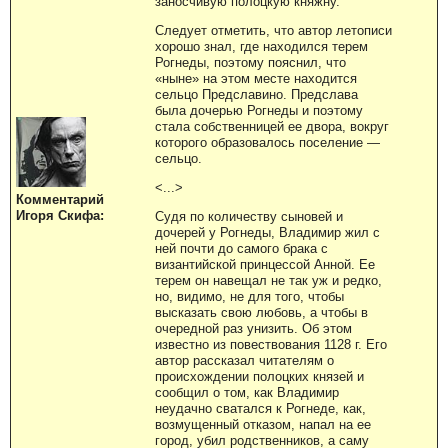
заносчивую полоцкую княжну.
Следует отметить, что автор летописи
хорошо знал, где находился терем
Рогнеды, поэтому пояснил, что
«ныне» на этом месте находится
сельцо Предславино. Предслава
была дочерью Рогнеды и поэтому
стала собственницей ее двора, вокруг
которого образовалось поселение —
сельцо.
<...>
Комментарий
Игоря Скифа:
Судя по количеству сыновей и
дочерей у Рогнеды, Владимир жил с
ней почти до самого брака с
византийской принцессой Анной. Ее
терем он навещал не так уж и редко,
но, видимо, не для того, чтобы
высказать свою любовь, а чтобы в
очередной раз унизить. Об этом
известно из повествования 1128 г. Его
автор рассказал читателям о
происхождении полоцких князей и
сообщил о том, как Владимир
неудачно сватался к Рогнеде, как,
возмущенный отказом, напал на ее
город, убил родственников, а саму