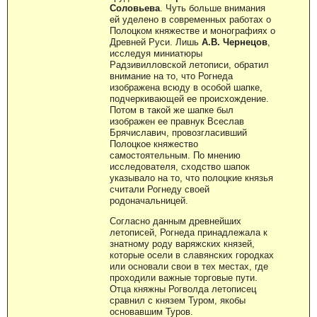
Соловьева
. Чуть больше внимания
ей уделено в современных работах о
Полоцком княжестве и монографиях о
Древней Руси. Лишь
А.В. Чернецов
,
исследуя миниатюры
Радзивилловской летописи, обратил
внимание на то, что Рогнеда
изображена всюду в особой шапке,
подчеркивающей ее происхождение.
Потом в такой же шапке был
изображен ее правнук Всеслав
Брячиславич, провозгласивший
Полоцкое княжество
самостоятельным. По мнению
исследователя, сходство шапок
указывало на то, что полоцкие князья
считали Рогнеду своей
родоначальницей.
Согласно данным древнейших
летописей, Рогнеда принадлежала к
знатному роду варяжских князей,
которые осели в славянских городках
или основали свои в тех местах, где
проходили важные торговые пути.
Отца княжны Рогволда летописец
сравнил с князем Туром, якобы
основавшим Туров.