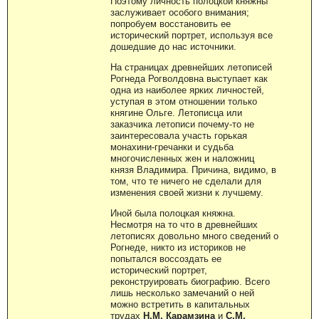
Поэтому личность полоцкой княжны
заслуживает особого внимания;
попробуем восстановить ее
исторический портрет, используя все
дошедшие до нас источники.
На страницах древнейших летописей
Рогнеда Рогволдовна выступает как
одна из наиболее ярких личностей,
уступая в этом отношении только
княгине Ольге. Летописца или
заказчика летописи почему-то не
заинтересовала участь горькая
монахини-гречанки и судьба
многочисленных жен и наложниц
князя Владимира. Причина, видимо, в
том, что те ничего не сделали для
изменения своей жизни к лучшему.
Иной была полоцкая княжна.
Несмотря на то что в древнейших
летописях довольно много сведений о
Рогнеде, никто из историков не
попытался воссоздать ее
исторический портрет,
реконструировать биографию. Всего
лишь несколько замечаний о ней
можно встретить в капитальных
трудах
Н.М. Карамзина
и
С.М.