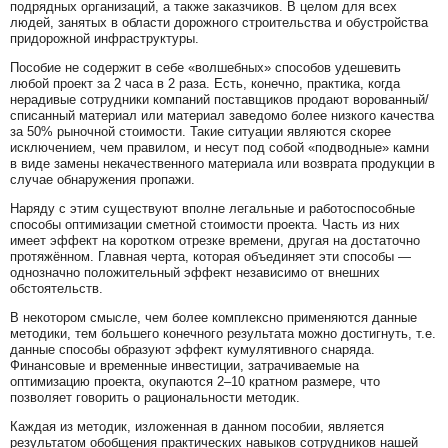
подрядных организаций, а также заказчиков. В целом для всех
людей, занятых в области дорожного строительства и обустройства
придорожной инфраструктуры.
Пособие не содержит в себе «волшебных» способов удешевить
любой проект за 2 часа в 2 раза. Есть, конечно, практика, когда
нерадивые сотрудники компаний поставщиков продают ворованный/
списанный материал или материал заведомо более низкого качества
за 50% рыночной стоимости. Такие ситуации являются скорее
исключением, чем правилом, и несут под собой «подводные» камни
в виде замены некачественного материала или возврата продукции в
случае обнаружения пропажи.
Наряду с этим существуют вполне легальные и работоспособные
способы оптимизации сметной стоимости проекта. Часть из них
имеет эффект на коротком отрезке времени, другая на достаточно
протяжённом. Главная черта, которая объединяет эти способы —
однозначно положительный эффект независимо от внешних
обстоятельств.
В некотором смысле, чем более комплексно применяются данные
методики, тем большего конечного результата можно достигнуть, т.е.
данные способы образуют эффект кумулятивного снаряда.
Финансовые и временные инвестиции, затрачиваемые на
оптимизацию проекта, окупаются 2–10 кратном размере, что
позволяет говорить о рациональности методик.
Каждая из методик, изложенная в данном пособии, является
результатом обобщения практических навыков сотрудников нашей