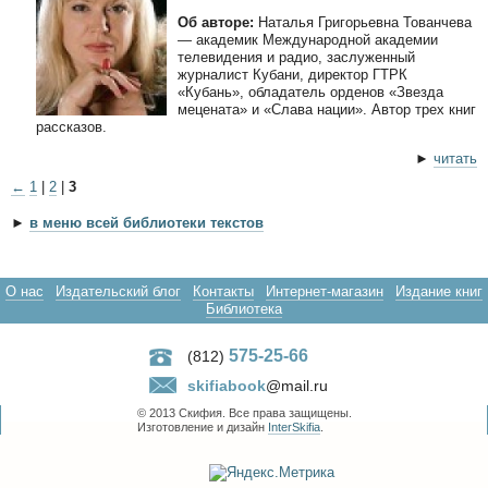
Об авторе:
Наталья Григорьевна Тованчева
— академик Международной академии
телевидения и радио, заслуженный
журналист Кубани, директор ГТРК
«Кубань», обладатель орденов «Звезда
мецената» и «Слава нации». Автор трех книг
рассказов.
►
читать
←
1
|
2
|
3
►
в меню всей библиотеки текстов
О нас
Издательский блог
Контакты
Интернет-магазин
Издание книг
Библиотека
575-25-66
(812)
skifiabook
@mail.ru
© 2013 Скифия. Все права защищены.
Изготовление и дизайн
InterSkifia
.