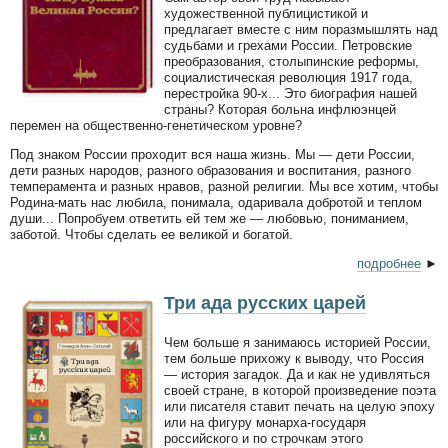
художественной публицистикой и
предлагает вместе с ним поразмышлять над
судьбами и грехами России. Петровские
преобразования, столыпинские реформы,
социалистическая революция 1917 года,
перестройка 90-х... Это биография нашей
страны? Которая больна инфлюэнцей
перемен на общественно-генетическом уровне?
Под знаком России проходит вся наша жизнь. Мы — дети России,
дети разных народов, разного образования и воспитания, разного
темперамента и разных нравов, разной религии. Мы все хотим, чтобы
Родина-мать нас любила, понимала, одаривала добротой и теплом
души... Попробуем ответить ей тем же — любовью, пониманием,
заботой. Чтобы сделать ее великой и богатой.
подробнее
►
Три ада русских царей
Чем больше я занимаюсь историей России,
тем больше прихожу к выводу, что Россия
— история загадок. Да и как не удивляться
своей стране, в которой произведение поэта
или писателя ставит печать на целую эпоху
или на фигуру монарха-государя
российского и по строчкам этого