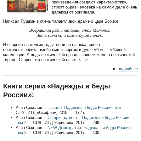
произведения создают характеристику,
строят образ человека на самом деле очень
далеком от оригинала.
Написал Пушкин в очень талантливой драме о царе Борисе:
Вчерашний раб, татарин, зять Малюты,
Зять палача, и сам в душе палач...
И очернил на долгие годы, если не на века, своего
соотечественника, изобразив извергом и душегубом — убийцей
младенцев. А ведь поэтической правды совсем мало в поэтической
тираде. Скорее это поэтический навет. <...>
►
подробнее
Книги серии «Надежды и беды
России»:
Азин-Соколов Г.
Начало. Надежды и беды России. Том I
—
СПб.: ИТД «Скифия», 2019. — 172 с.
Азин-Соколов Г.
Со причастность. Надежды и беды России.
Том 2
— СПб.: ИТД «Скифия», 2017. — 288 с.
Азин-Соколов Г.
NEW Демократия. Надежды и беды России.
Том 3
— СПб.: ИТД «Скифия», 2017. — 400 с.