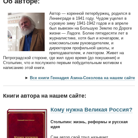
Об авторе:
Автор — коренной петербуржец, родился в
Ленинграде в 1941 году. Чудом уцелел в
суровую зиму 1941-1942 годов и в апреле
был вывезен на Большую Землю по Дороге
жизни — Ладоге. Более пятидесяти лет в
журналистике, хотя был и кочегаром, и
комсомольским руководителем, и
директором профильной школы, и
преподавателем, и лектором. Живет на
Петроградской стороне, где жил одно время (до покушения) и
Столыпин, что и послужило первым побудительным мотивом к
написанию этой книги.
►
Все книги Геннадия Азина-Соколова на нашем сайте
Книги автора на нашем сайте:
Кому нужна Великая Россия?
Столыпин: жизнь, реформы и русская
идея
Сам автор свой труд называет