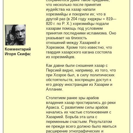
что несколько после принятия
иудейства на хазар напали
хорезмийцы и покорили их; что в
другой раз (в 204 году хиджры = 819—
820 г. по Р. Х.) хорезмийцы подали
хазарам помощь под условием
принятия последними исламизма. Оно
указывает на близость
отношений между Хазарией и
Хорезмом. Кроме того известно, что
Комментарий
гвардия хазарского кагана состояла
Игоря Скифа:
из хорезмийцев.
Как давни были сношения хазар с
Персией видно, например, из того, что
при Хозрое был, в силу политических
обстоятельств, воспрещен доступ к
его двору иностранцам из Хазарии и
Аллании.
Столетием ранее эры арабов
владения хазар простирались до реки
Аракса. С развитием силы арабов
начались их частые столкновения с
Хазарией. Борьба эта шла с
переменным счастьем. Результатом
ее прежде всего должно было явиться
расширение этнографических и