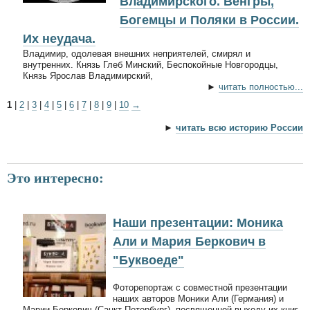
Владимирского. Венгры,
Богемцы и Поляки в России.
Их неудача.
Владимир, одолевая внешних неприятелей, смирял и
внутренних. Князь Глеб Минский, Беспокойные Новгородцы,
Князь Ярослав Владимирский,
►
читать полностью...
1
|
2
|
3
|
4
|
5
|
6
|
7
|
8
|
9
|
10
→
►
читать всю историю России
Это интересно:
Наши презентации: Моника
Али и Мария Беркович в
"Буквоеде"
Фоторепортаж с совместной презентации
наших авторов Моники Али (Германия) и
Марии Беркович (Санкт-Петербург), посвященной выходу их книг