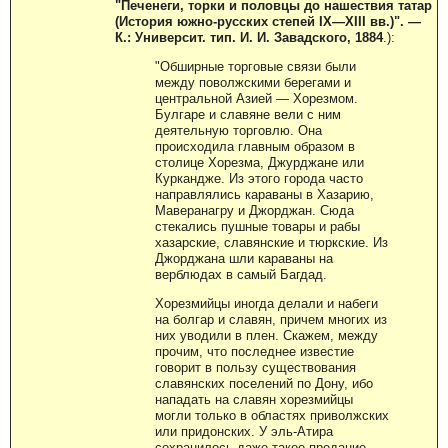
"Печенеги, торки и половцы до нашествия татар
(История южно-русских степей IX—XIII вв.)". —
К.: Университ. тип. И. И. Завадского, 1884
.):
"Обширные торговые связи были
между поволжскими берегами и
центральной Азией — Хорезмом.
Булгаре и славяне вели с ним
деятельную торговлю. Она
происходила главным образом в
столице Хорезма, Джурджане или
Куркандже. Из этого города часто
направлялись караваны в Хазарию,
Маверанагру и Джорджан. Сюда
стекались пушные товары и рабы
хазарские, славянские и тюркские. Из
Джорджана шли караваны на
верблюдах в самый Багдад.
Хорезмийцы иногда делали и набеги
на болгар и славян, причем многих из
них уводили в плен. Скажем, между
прочим, что последнее известие
говорит в пользу существования
славянских поселений по Дону, ибо
нападать на славян хорезмийцы
могли только в областях приволжских
или придонских. У эль-Атира
сохранилось даже такое предание,