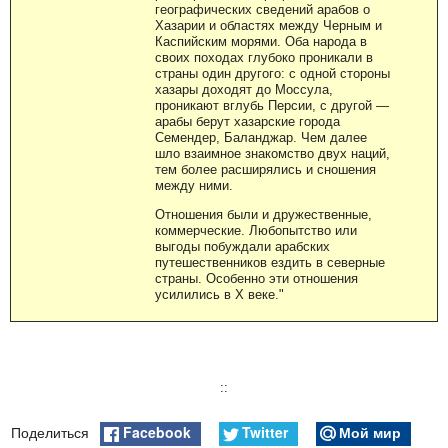
географических сведений арабов о
Хазарии и областях между Черным и
Каспийским морями. Оба народа в
своих походах глубоко проникали в
страны один другого: с одной стороны
хазары доходят до Моссула,
проникают вглубь Персии, с другой —
арабы берут хазарские города
Семендер, Баланджар. Чем далее
шло взаимное знакомство двух наций,
тем более расширялись и сношения
между ними.
Отношения были и дружественные,
коммерческие. Любопытство или
выгоды побуждали арабских
путешественников ездить в северные
страны. Особенно эти отношения
усилились в X веке."
::
Facebook
Twitter
Мой мир
Поделиться