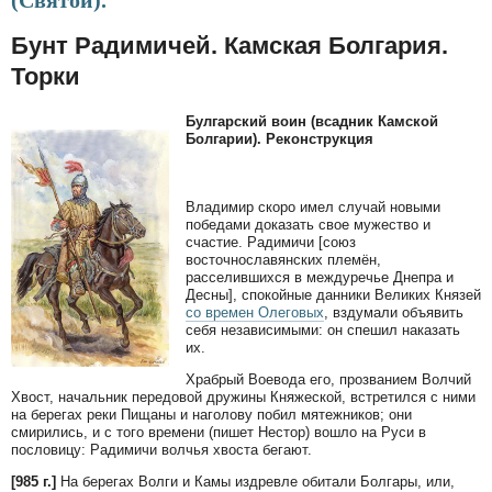
(Святой).
Бунт Радимичей. Камская Болгария.
Торки
Булгарский воин (всадник Камской
Болгарии). Реконструкция
Владимир скоро имел случай новыми
победами доказать свое мужество и
счастие. Радимичи [союз
восточнославянских племён,
расселившихся в междуречье Днепра и
Десны], спокойные данники Великих Князей
со времен Олеговых
, вздумали объявить
себя независимыми: он спешил наказать
их.
Храбрый Воевода его, прозванием Волчий
Хвост, начальник передовой дружины Княжеской, встретился с ними
на берегах реки Пищаны и наголову побил мятежников; они
смирились, и с того времени (пишет Нестор) вошло на Руси в
пословицу: Радимичи волчья хвоста бегают.
[985 г.]
На берегах Волги и Камы издревле обитали Болгары, или,