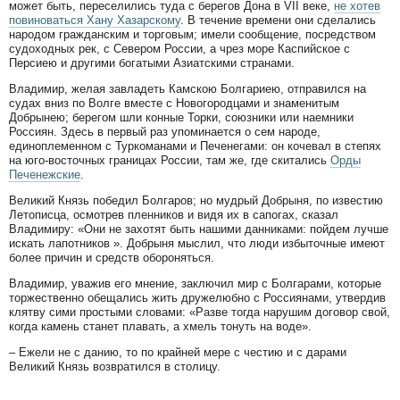
может быть, переселились туда с берегов Дона в VII веке,
не хотев
повиноваться Хану Хазарскому
. В течение времени они сделались
народом гражданским и торговым; имели сообщение, посредством
судоходных рек, с Севером России, а чрез море Каспийское с
Персиею и другими богатыми Азиатскими странами.
Владимир, желая завладеть Камскою Болгариею, отправился на
судах вниз по Волге вместе с Новогородцами и знаменитым
Добрынею; берегом шли конные Торки, союзники или наемники
Россиян. Здесь в первый раз упоминается о сем народе,
единоплеменном с Туркоманами и Печенегами: он кочевал в степях
на юго-восточных границах России, там же, где скитались
Орды
Печенежские
.
Великий Князь победил Болгаров; но мудрый Добрыня, по известию
Летописца, осмотрев пленников и видя их в сапогах, сказал
Владимиру: «Они не захотят быть нашими данниками: пойдем лучше
искать лапотников ». Добрыня мыслил, что люди избыточные имеют
более причин и средств обороняться.
Владимир, уважив его мнение, заключил мир с Болгарами, которые
торжественно обещались жить дружелюбно с Россиянами, утвердив
клятву сими простыми словами: «Разве тогда нарушим договор свой,
когда камень станет плавать, а хмель тонуть на воде».
– Ежели не с данию, то по крайней мере с честию и с дарами
Великий Князь возвратился в столицу.