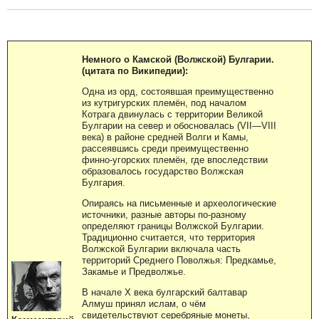
Немного о Камской (Волжской) Булгарии.
(цитата по Википедии):
Одна из орд, состоявшая преимущественно
из кутригурских племён, под началом
Котрага двинулась с территории Великой
Булгарии на север и обосновалась (VII—VIII
века) в районе средней Волги и Камы,
рассеявшись среди преимущественно
финно-угорских племён, где впоследствии
образовалось государство Волжская
Булгария.
Опираясь на письменные и археологические
источники, разные авторы по-разному
определяют границы Волжской Булгарии.
Традиционно считается, что территория
Волжской Булгарии включала часть
территорий Среднего Поволжья: Предкамье,
Закамье и Предволжье.
В начале X века булгарский балтавар
Алмуш принял ислам, о чём
свидетельствуют серебряные монеты,