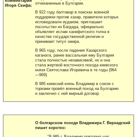
Комментарий
отчеканенные в Булгарии.
Игоря Скифа:
В 922 году балтавар в поисках военной
поддержки против хазар, правители которых
исповедовали иудаизм, приглашает
посольство из Багдада, официально
объявляет ислам ханифитского толка в
качестве государственной религии и
принимает титул эмира.
В 965 году, после падения Хазарского
каганата, ранее вассальная ему Булгария
стала полностью независимой, но и она
стала жертвой восточного похода киевского
князя Святослава Игоревича в те годы (964
—969).
В 985 киевский князь Владимир в союзе с
торками провёл военный поход на Булгарию
и заключил с ней мирный договор.
О болгарском походе Владимира Г. Вернадский
пишет коротко:
"В 985 г. Владимир повторил шаг