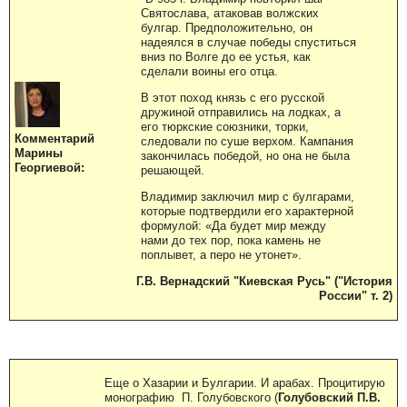
Святослава, атаковав волжских
булгар. Предположительно, он
надеялся в случае победы спуститься
вниз по Волге до ее устья, как
сделали воины его отца.
В этот поход князь с его русской
дружиной отправились на лодках, а
его тюркские союзники, торки,
Комментарий
следовали по суше верхом. Кампания
Марины
закончилась победой, но она не была
Георгиевой:
решающей.
Владимир заключил мир с булгарами,
которые подтвердили его характерной
формулой: «Да будет мир между
нами до тех пор, пока камень не
поплывет, а перо не утонет».
Г.В. Вернадский "Киевская Русь" ("История
России" т. 2)
Еще о Хазарии и Булгарии. И арабах. Процитирую
монографию П. Голубовского (
Голубовский П.В.