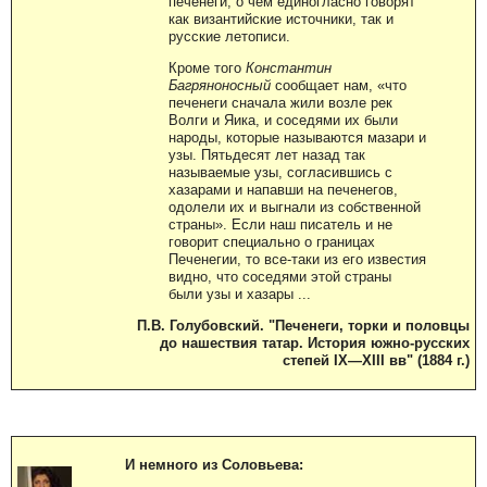
печенеги, о чем единогласно говорят
как византийские источники, так и
русские летописи.
Кроме того
Константин
Багряноносный
сообщает нам, «что
печенеги сначала жили возле рек
Волги и Яика, и соседями их были
народы, которые называются мазари и
узы. Пятьдесят лет назад так
называемые узы, согласившись с
хазарами и напавши на печенегов,
одолели их и выгнали из собственной
страны». Если наш писатель и не
говорит специально о границах
Печенегии, то все-таки из его известия
видно, что соседями этой страны
были узы и хазары ...
П.В. Голубовский. "Печенеги, торки и половцы
до нашествия татар. История южно-русских
степей IX—XIII вв" (1884 г.)
И немного из Соловьева: