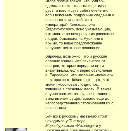
Игоря против греков, что болгары
сделали то же, «глаголюще: идут
русь, и наяли суть собе печенеги»;
если вспомним подробные сведения о
печенегах <византийского
императора>
Константина
Багряноносного
, ясно указывающие,
что многое он почерпнул из рассказов
людей, бывавших на Руси или в
Крыму, то наше предположение
получает некоторое основание.
Впрочем, возможно, что и русские
славяне узнали имя печенегов от
венгров, которые передали его и
византийцам, если верно объяснение
г. Европеуса
, что название «печенег»
— угорское от bitšeη (ng) — jax, чтó
значит «сосновые люди», т.е.,
живущие в сосновых лесах. В таком
случае знакомство русских славян с
этим именем существовало еще до
непосредственного столкновения их с
печенегами.
Близко к русскому названию стоит
находимое у
Титмара
Мерзебургского
«Pezineigi» и у
Брунона
еще правильнее «Pezenegi».