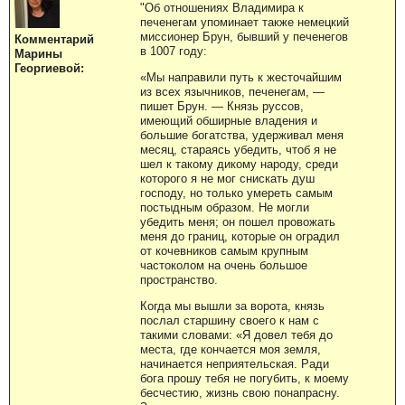
"Об отношениях Владимира к
печенегам упоминает также немецкий
миссионер Брун, бывший у печенегов
Комментарий
в 1007 году:
Марины
Георгиевой:
«Мы направили путь к жесточайшим
из всех язычников, печенегам, —
пишет Брун. — Князь руссов,
имеющий обширные владения и
большие богатства, удерживал меня
месяц, стараясь убедить, чтоб я не
шел к такому дикому народу, среди
которого я не мог снискать душ
господу, но только умереть самым
постыдным образом. Не могли
убедить меня; он пошел провожать
меня до границ, которые он оградил
от кочевников самым крупным
частоколом на очень большое
пространство.
Когда мы вышли за ворота, князь
послал старшину своего к нам с
такими словами: «Я довел тебя до
места, где кончается моя земля,
начинается неприятельская. Ради
бога прошу тебя не погубить, к моему
бесчестию, жизнь свою понапрасну.