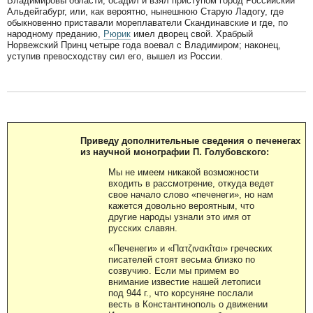
Владимировы области, осадил и взял приступом город Российский
Альдейгабург, или, как вероятно, нынешнюю Старую Ладогу, где
обыкновенно приставали мореплаватели Скандинавские и где, по
народному преданию,
Рюрик
имел дворец свой. Храбрый
Норвежский Принц четыре года воевал с Владимиром; наконец,
уступив превосходству сил его, вышел из России.
Приведу дополнительные сведения о печенегах
из научной монографии П. Голубовского:
Мы не имеем никакой возможности
входить в рассмотрение, откуда ведет
свое начало слово «печенеги», но нам
кажется довольно вероятным, что
другие народы узнали это имя от
русских славян.
«Печенеги» и «Πατζινακΐται» греческих
писателей стоят весьма близко по
созвучию. Если мы примем во
внимание известие нашей летописи
под 944 г., что корсуняне послали
весть в Константинополь о движении