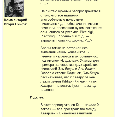
<...>
Не считаю нужным распространяться
о том, что все названия,
употребляемые польскими
Комментарий
писателями для обозначения имени
Игоря Скифа:
печенеги, произошли путем искажения
слышанного от русских. Piecinigi,
Pieczyngi, Pincenakiti и т. д. —
варианты польских хроник. <...>
Арабы также не оставили без
внимания наших кочевников, и
печенеги являются в их сочинениях
под именем «Баджнак». Укажем для
примера на известия двух арабских
писателей
Эль-Бекри
и
Аль-Балхи
.
Говоря о стране Баджнак,
Эль-Бекри
рассказывает, что к северу от нее
лежит земля Kifdjak (Кипчак), на юг
Хазария, на восток Гузия, на запад
славяне.
И далее:
В этот период <конец IХ — начало X
веков> — все пространство между
Хазарией и Византией занимали