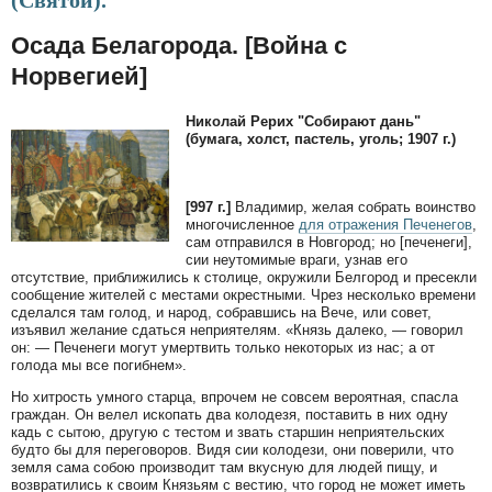
(Святой).
Осада Белагорода. [Война с
Норвегией]
Николай Рерих "Собирают дань"
(бумага, холст, пастель, уголь; 1907 г.)
[997 г.]
Владимир, желая собрать воинство
многочисленное
для отражения Печенегов
,
сам отправился в Новгород; но [печенеги],
сии неутомимые враги, узнав его
отсутствие, приближились к столице, окружили Белгород и пресекли
сообщение жителей с местами окрестными. Чрез несколько времени
сделался там голод, и народ, собравшись на Вече, или совет,
изъявил желание сдаться неприятелям. «Князь далеко, — говорил
он: — Печенеги могут умертвить только некоторых из нас; а от
голода мы все погибнем».
Но хитрость умного старца, впрочем не совсем вероятная, спасла
граждан. Он велел ископать два колодезя, поставить в них одну
кадь с сытою, другую с тестом и звать старшин неприятельских
будто бы для переговоров. Видя сии колодези, они поверили, что
земля сама собою производит там вкусную для людей пищу, и
возвратились к своим Князьям с вестию, что город не может иметь