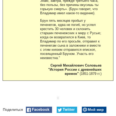
Знаю, завтра, прежде третьего часа,
без пользы, без причины вкусишь ты
горькую смерть». (Брун говорит, что
Владимир имел какое-то видение).
Брун пять месяцев пробыл у
печенегов, едва не погиб, но успел
крестить 30 человек и склонить
старшин печенежских к миру с Русью;
когда он возвратился в Киев, то
Владимир по его просьбе, отправил к
печенегам сына в заложники и вместе
с этим князем отправился епископ,
посвященный Бруном. Участь его
неизвестна."
Сергей Михайлович Соловьев
"История России с древнейших
времен"
(1851-1879 гг.)
::
Facebook
Twitter
Мой мир
Поделиться