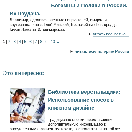
Богемцы и Поляки в России.
Их неудача.
Владимир, одолевая внешних неприятелей, смирял и
внутренних. Князь Глеб Минский, Беспокойные Новгородцы,
Князь Ярослав Владимирский,
►
читать полностью...
1
|
2
|
3
|
4
|
5
|
6
|
7
|
8
|
9
|
10
→
►
читать всю историю России
Это интересно:
Библиотека верстальщика:
Использование сносок в
книжном дизайне
Традиционно сноски, предлагающие
дополнительную информацию к
определенным фрагментам текста, располагаются на той же