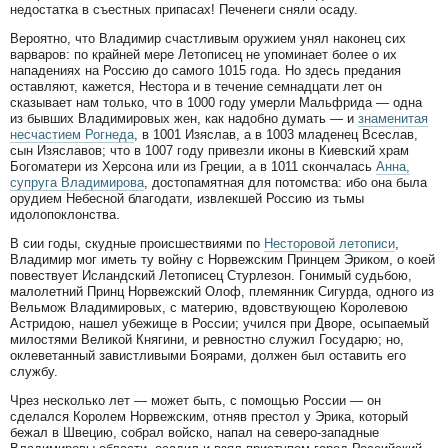
недостатка в съестных припасах! Печенеги сняли осаду.
Вероятно, что Владимир счастливым оружием унял наконец сих
варваров: по крайней мере Летописец не упоминает более о их
нападениях на Россию до самого 1015 года. Но здесь предания
оставляют, кажется, Нестора и в течение семнадцати лет он
сказывает нам только, что в 1000 году умерли Мальфрида — одна
из бывших Владимировых жен, как надобно думать — и
знаменитая
несчастием Рогнеда
, в 1001 Изяслав, а в 1003 младенец Всеслав,
сын Изяславов; что в 1007 году привезли иконы в Киевский храм
Богоматери из Херсона или из Греции, а в 1011 скончалась
Анна,
супруга Владимирова
, достопамятная для потомства: ибо она была
орудием Небесной благодати, извлекшей Россию из тьмы
идолопоклонства.
В сии годы, скудные происшествиями по
Несторовой летописи
,
Владимир мог иметь ту войну с Норвежским Принцем Эриком, о коей
повествует Исландский Летописец Стурлезон. Гонимый судьбою,
малолетний Принц Норвежский Олоф, племянник Сигурда, одного из
Вельмож Владимировых, с материю, вдовствующею Королевою
Астридою, нашел убежище в России; учился при Дворе, осыпаемый
милостями Великой Княгини, и ревностно служил Государю; но,
оклеветанный завистливыми Боярами, должен был оставить его
службу.
Чрез несколько лет — может быть, с помощью России — он
сделался Королем Норвежским, отняв престол у Эрика, который
бежал в Швецию, собрал войско, напал на северо-западные