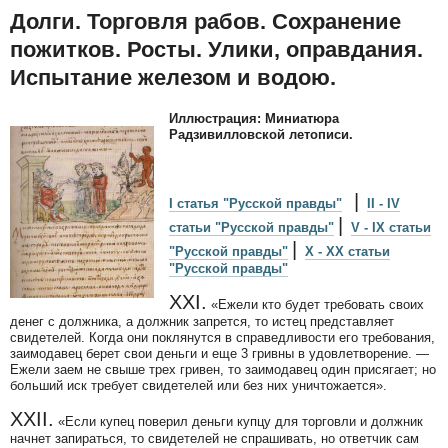
Долги. Торговля рабов. Сохранение
пожитков. Росты. Улики, оправдания.
Испытание железом и водою.
Иллюстрация: Миниатюра
Радзивилловской летописи.
|
I статья "Русской правды"
II - IV
|
статьи "Русской правды"
V - IX статьи
|
"Русской правды"
X - XX статьи
"Русской правды"
XXI.
«Ежели кто будет требовать своих
денег с должника, а должник запрется, то истец представляет
свидетелей. Когда они поклянутся в справедливости его требования,
заимодавец берет свои деньги и еще 3 гривны в удовлетворение. —
Ежели заем не свыше трех гривен, то заимодавец один присягает; но
больший иск требует свидетелей или без них уничтожается».
XXII.
«Если купец поверил деньги купцу для торговли и должник
начнет запираться, то свидетелей не спрашивать, но ответчик сам