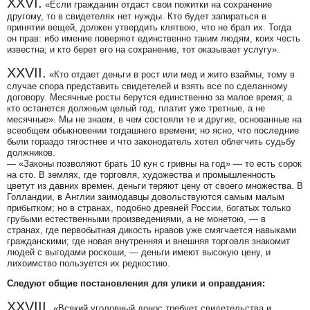
XXVI.
«Если гражданин отдаст свои пожитки на сохранение
другому, то в свидетелях нет нужды. Кто будет запираться в
принятии вещей, должен утвердить клятвою, что не брал их. Тогда
он прав: ибо имение поверяют единственно таким людям, коих честь
известна; и кто берет его на сохранение, тот оказывает услугу».
XXVII.
«Кто отдает деньги в рост или мед и жито взаймы, тому в
случае спора представить свидетелей и взять все по сделанному
договору. Месячные росты берутся единственно за малое время; а
кто останется должным целый год, платит уже третные, а не
месячные».
Мы не знаем, в чем состояли те и другие, основанные на
всеобщем обыкновении тогдашнего времени; но ясно, что последние
были гораздо тягостнее и что законодатель хотел облегчить судьбу
должников.
—
«Законы позволяют брать 10 кун с гривны на год»
— то есть сорок
на сто. В землях, где торговля, художества и промышленность
цветут из давних времен, деньги теряют цену от своего множества. В
Голландии, в Англии заимодавцы довольствуются самым малым
прибытком; но в странах, подобно древней России, богатых только
грубыми естественными произведениями, а не монетою, — в
странах, где первобытная дикость нравов уже смягчается навыками
гражданскими; где новая внутренняя и внешняя торговля знакомит
людей с выгодами роскоши, — деньги имеют высокую цену, и
лихоимство пользуется их редкостию.
Следуют общие постановления для улики и оправдания:
XXVIII.
«Всякий уголовный донос требует свидетельства и