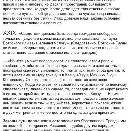
присяги семи человек; но Варяг и чужестранец обязывается
представить только двух. Когда дело идет единственно о побоях
легких, то нужны вообще два свидетеля; но чужестранца никогда
нельзя обвинить без семи».
Итак, древние наши законы особенно
покровительствовали иноземцев.
XXIX.
«Свидетели должны быть всегда граждане свободные;
только по нужде и в малом иске дозволено сослаться на Тиуна
Боярского или закабаленного слугу».
(Следственно, Боярские Тиуны
не были свободные люди, хотя жизнь их, как означено в первой
статье, ценилась равно с жизнию вольных граждан.)
—
«Но истец может воспользоваться свидетельством раба и
требовать, чтобы ответчик оправдался испытанием железа. Если
последний окажется виновным, то платит иск; если оправдается, то
истец дает ему за муку гривну и в Казну 40 кун, Мечнику 5 кун,
Княжескому Отроку полгривны (что называется железною
пошлиною). Когда же ответчик вызван на сие испытание по неясному
свидетельству людей свободных, то, оправдав себя, не берет ничего
с истца, который платит единственно пошлину в Казну. — Не имея
никаких свидетелей, сам истец доказывает правость свою железом:
чем решить всякие тяжбы в убийстве, воровстве и поклепе, ежели
иск стоит полугривны золота; а ежели менее, то испытывать водою;
в двух же гривнах и менее достаточна одна истцова присяга».
Законы суть дополнения летописей:
без Ярославовой Правды мы
не знали бы, что древние Россияне, подобно другим народам,
употребляли железо и воду для изобличения преступников: