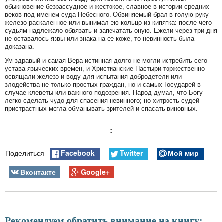
обыкновение безрассудное и жестокое, славное в истории средних
веков под именем суда Небесного. Обвиняемый брал в голую руку
железо раскаленное или вынимал ею кольцо из кипятка: после чего
судьям надлежало обвязать и запечатать оную. Ежели через три дня
не оставалось язвы или знака на ее коже, то невинность была
доказана.
Ум здравый и самая Вера истинная долго не могли истребить сего
устава языческих времен, и Христианские Пастыри торжественно
освящали железо и воду для испытания добродетели или
злодейства не только простых граждан, но и самых Государей в
случае клеветы или важного подозрения. Народ думал, что Богу
легко сделать чудо для спасения невинного; но хитрость судей
пристрастных могла обманывать зрителей и спасать виновных.
::
Facebook
Twitter
Мой мир
Поделиться
Вконтакте
Google+
Рекомендуем обратить внимание на книгу: