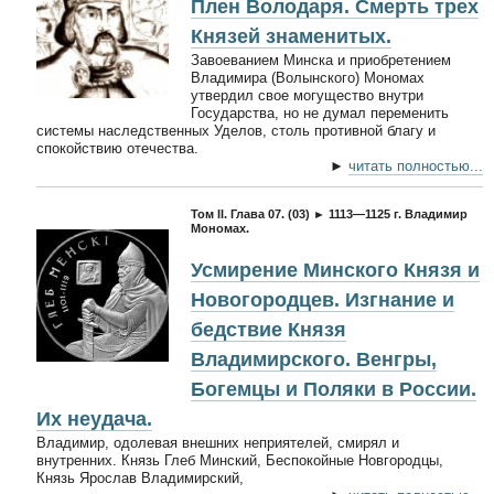
Плен Володаря. Смерть трех
Князей знаменитых.
Завоеванием Минска и приобретением
Владимира (Волынского) Мономах
утвердил свое могущество внутри
Государства, но не думал переменить
системы наследственных Уделов, столь противной благу и
спокойствию отечества.
►
читать полностью...
Том II. Глава 07. (03) ► 1113—1125 г. Владимир
Мономах.
Усмирение Минского Князя и
Новогородцев. Изгнание и
бедствие Князя
Владимирского. Венгры,
Богемцы и Поляки в России.
Их неудача.
Владимир, одолевая внешних неприятелей, смирял и
внутренних. Князь Глеб Минский, Беспокойные Новгородцы,
Князь Ярослав Владимирский,