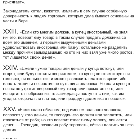
присягает».
Законодатель хотел, кажется, изъявить в сем случае особенную
доверенность к людям торговым, которых дела бывают основаны на
чести и Вере.
XXIII.
«Если кто многим должен, а купец иностранный, не зная
ничего, поверит ему товар: в таком случае продать должника со
всем его имением, и первыми вырученными деньгами
удовольствовать иностранца или Казну; остальное же разделить
между прочими заимодавцами: но кто из них взял уже много ростов,
тот лишается своих денег».
XXIV.
«Ежели чужие товары или деньги у купца потонут, или
сгорят, или будут отняты неприятелем, то купец не ответствует ни
головою, ни вольностию и может разложить платеж в сроки: ибо
власть Божия и несчастие не суть вина человека. Но если купец в
пьянстве утратит вверенный ему товар или промотает его, или
испортит от небрежения: то заимодавцы поступят с ним, как им
угодно: отсрочат ли платеж, или продадут должника в неволю».
XXV.
«Если холоп обманом, под именем вольного человека,
испросит у кого деньги, то господин его должен или заплатить, или
отказаться от раба; но кто поверит известному холопу, лишается
денег. — Господин, позволив рабу торговать, обязан платить за него
долги».