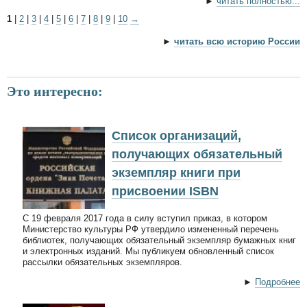
►
читать полностью...
1
|
2
|
3
|
4
|
5
|
6
|
7
|
8
|
9
|
10
→
►
читать всю историю России
Это интересно:
Список организаций,
получающих обязательный
экземпляр книги при
присвоении ISBN
С 19 февраля 2017 года в силу вступил приказ, в котором
Министерство культуры РФ утвердило измененный перечень
библиотек, получающих обязательный экземпляр бумажных книг
и электронных изданий. Мы публикуем обновленный список
рассылки обязательных экземпляров.
►
Подробнее