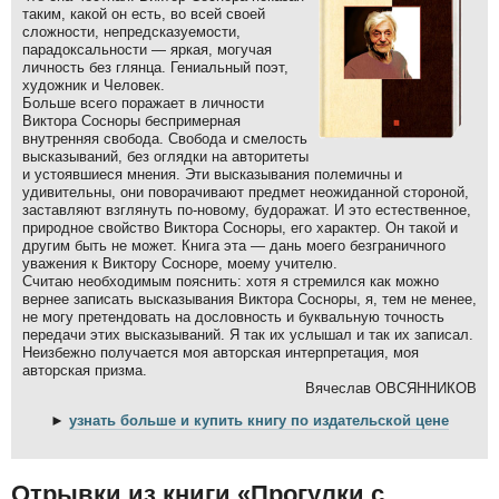
таким, какой он есть, во всей своей
сложности, непредсказуемости,
парадоксальности — яркая, могучая
личность без глянца. Гениальный поэт,
художник и Человек.
Больше всего поражает в личности
Виктора Сосноры беспримерная
внутренняя свобода. Свобода и смелость
высказываний, без оглядки на авторитеты
и устоявшиеся мнения. Эти высказывания полемичны и
удивительны, они поворачивают предмет неожиданной стороной,
заставляют взглянуть по-новому, будоражат. И это естественное,
природное свойство Виктора Сосноры, его характер. Он такой и
другим быть не может. Книга эта — дань моего безграничного
уважения к Виктору Сосноре, моему учителю.
Считаю необходимым пояснить: хотя я стремился как можно
вернее записать высказывания Виктора Сосноры, я, тем не менее,
не могу претендовать на дословность и буквальную точность
передачи этих высказываний. Я так их услышал и так их записал.
Неизбежно получается моя авторская интерпретация, моя
авторская призма.
Вячеслав ОВСЯННИКОВ
►
узнать больше и купить книгу по издательской цене
Отрывки из книги «Прогулки с