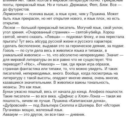
влияния нет. Таких поэтов в мировой литературе полно. Прекрасные
поэты, прекрасный язык. Но и только.
Державин, Фет, Блок
. Все —
до футуристов.
Лермонтов
— психика выше, а язык хуже, чем у Пушкина. Может
быть язык прекрасен, но нет открытия нового, и язык плох, но есть
открытие.
Лесков
— большой прекрасный писатель. Могучий язык, свой уклон,
угол зрения. «Очарованный странник» — святой-убийца. Хорош
святой, нечего сказать. «Левша» — подковал блоху, и она перестала
прыгать! Тут весь абсурд русской жизни и русского характера:
сделать бесполезное, выдавая это за героическое деяние, за подвиг.
Гоголь
— по сути дела весь в живописи языка и типажах, в
уникальной живописи — то, что абсолютно непереводимо. Значит —
для мировой литературы он все равно что не существует. Что
переводят? «Нос», «Ревизор» — там, где яркая игра образов,
странная фантастика или типажи, то, что можно увидеть. И таких
писателей, непереводимых, много. Вообще, когда посмотришь на
литературу с такой высоты, опадают многие имена, очень многие,
казавшиеся значительными. В живописи важны тональность,
нюансы. Это как язык.
Бунин
ужасно пошлый, весь от начала до конца. Апофеоз пошлости.
Такие писатели — во все века.
«Дафнис и Хлоя» Лонга
— такая же
пошлость, ничем не лучше. Пушкина «Капитанская дочка»,
«Дубровский» — под
Вальтера Скотта
и
Шиллера
. Вот «История
Пугачева» мощно, железный язык.
Аввакум
— это другое, он все-таки — дневник.