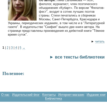
Об авторе:
Лина Сальникова — поэт,
филолог, журналист, член поэтического
объединения «Кубарт». По версии "Филатов-
фест", входит в сотню лучших поэтов
страны. Стихи печатались в сборниках
Москвы, Санкт-Петербурга, Краснодара и
Украины, периодических изданиях, в том числе и в "Литературной
газете". В издательстве "Скифия" вышло две книги автора. На
странице представлены произведения из дебютной книги "Тёмное
время суток".
►
читать
1
|
2
|
3
|
4
|
5
→
► все тексты библиотеки
Полезное:
О нас
Издательский блог
Контакты
Интернет-магазин
Издание книг
Библиотека