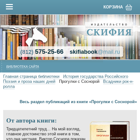
КОРЗИНА
575-25-66
(812)
skifiabook
@mail.ru
БИБЛИОТЕКА САЙТА
Главная страница библиотеки
История государства Российского
Поэзия и проза наших дней
Прогулки с Соснорой
Всадники рок-н-
ролла
Весь раздел публикаций из книги «Прогулки с Соснорой»
От автора книги:
Тридцатилетний труд... На мой взгляд,
главное достоинство этой книги в том,
что она честная. Виктор Соснора показан