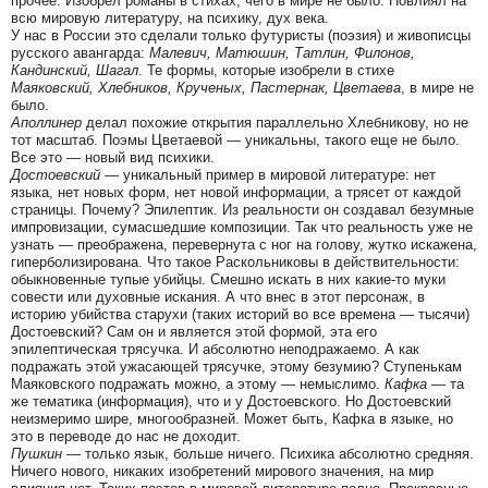
прочее. Изобрел романы в стихах, чего в мире не было. Повлиял на
всю мировую литературу, на психику, дух века.
У нас в России это сделали только футуристы (поэзия) и живописцы
русского авангарда:
Малевич, Матюшин, Татлин, Филонов,
Кандинский, Шагал
. Те формы, которые изобрели в стихе
Маяковский, Хлебников, Крученых, Пастернак, Цветаева
, в мире не
было.
Аполлинер
делал похожие открытия параллельно Хлебникову, но не
тот масштаб. Поэмы Цветаевой — уникальны, такого еще не было.
Все это — новый вид психики.
Достоевский
— уникальный пример в мировой литературе: нет
языка, нет новых форм, нет новой информации, а трясет от каждой
страницы. Почему? Эпилептик. Из реальности он создавал безумные
импровизации, сумасшедшие композиции. Так что реальность уже не
узнать — преображена, перевернута с ног на голову, жутко искажена,
гиперболизирована. Что такое Раскольниковы в действительности:
обыкновенные тупые убийцы. Смешно искать в них какие-то муки
совести или духовные искания. А что внес в этот персонаж, в
историю убийства старухи (таких историй во все времена — тысячи)
Достоевский? Сам он и является этой формой, эта его
эпилептическая трясучка. И абсолютно неподражаемо. А как
подражать этой ужасающей трясучке, этому безумию? Ступенькам
Маяковского подражать можно, а этому — немыслимо.
Кафка
— та
же тематика (информация), что и у Достоевского. Но Достоевский
неизмеримо шире, многообразней. Может быть, Кафка в языке, но
это в переводе до нас не доходит.
Пушкин
— только язык, больше ничего. Психика абсолютно средняя.
Ничего нового, никаких изобретений мирового значения, на мир