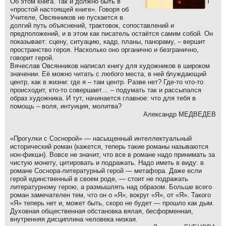
Об этом книга. Так и должно быть в
«простой настоящей книге». Говоря об
Учителе, Овсянников не пускается в
долгий путь объяснений, трактовок, сопоставлений и
предположений, и в этом как писатель остаётся самим собой. Он
показывает: сцену, ситуацию, кадр, планы, панораму, – вершит
пространство героя. Насколько оно органично и безгранично,
говорит герой.
Вячеслав Овсянников написал книгу для художников в широком
значении. Её можно читать с любого места, в ней блуждающий
центр, как в жизни: где я – там центр. Разве нет? Где-то что-то
происходит, кто-то совершает… – подумать так и рассыпался
образ художника. И тут, начинается главное: что для тебя в
помощь – воля, интуиция, молитва?
Александр МЕДВЕДЕВ
«Прогулки с Соснорой» — насыщенный интеллектуальный
исторический роман (кажется, теперь такие романы называются
нон-фикшн). Вовсе не значит, что все в романе надо принимать за
чистую монету, цитировать и подражать. Надо иметь в виду: в
романе Соснора-литературный герой — метафора. Даже если
герой единственный в своем роде, — стоит не подражать
литературному герою, а размышлять над образом. Больше всего
роман замечателен тем, что он о «Я», вокруг «Я», от «Я». Такого
«Я» теперь нет и, может быть, скоро не будет — прошло как дым.
Духовная общественная обстановка вялая, бесформенная,
внутренняя дисциплина человека низкая.