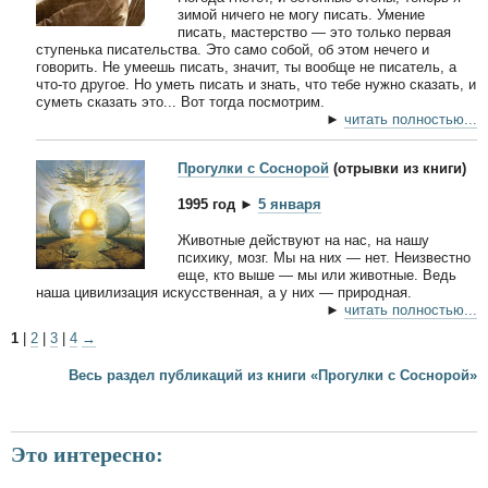
зимой ничего не могу писать. Умение
писать, мастерство — это только первая
ступенька писательства. Это само собой, об этом нечего и
говорить. Не умеешь писать, значит, ты вообще не писатель, а
что-то другое. Но уметь писать и знать, что тебе нужно сказать, и
суметь сказать это... Вот тогда посмотрим.
►
читать полностью...
Прогулки с Соснорой
(отрывки из книги)
1995 год ►
5 января
Животные действуют на нас, на нашу
психику, мозг. Мы на них — нет. Неизвестно
еще, кто выше — мы или животные. Ведь
наша цивилизация искусственная, а у них — природная.
►
читать полностью...
1
|
2
|
3
|
4
→
Весь раздел публикаций из книги «Прогулки с Соснорой»
Это интересно: