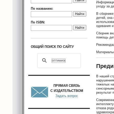
Найти
Информацио
уходу за д
По названию:
В сборнике
Найти
детей, она
использова
По ISBN:
одевания и 
Найти
Сборник вк
помощь дет
Рекомендац
ОБЩИЙ ПОИСК ПО САЙТУ
Материалы 
Преди
В нашей ст
нарушениям
тяжелых н
ПРЯМАЯ СВЯЗЬ
сенсорными
С ИЗДАТЕЛЬСТВОМ
результат 
Задать вопрос
Современны
интеллекту
отказа род
здравоохра