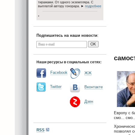
тиражами. От одного экземпляра. С
выплатой автору гонорара. ►
подробнее
*
Подпишитесь на наши новости
:
OK
самос
Наши ресурсы в социальных сетях:
Facebook
ЖЖ
Twitter
Вконтакте
Дзен
Европу с б
смо... смо.
Хроническо
RSS
позволял с