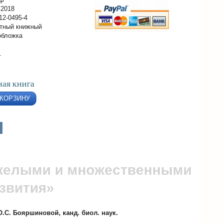
 2018
12-0495-4
тный книжный
обложка
.
ая книга
 КОРЗИНУ
яжелыми и множественными
звития»
.С. Бояршиновой, канд. биол. наук.