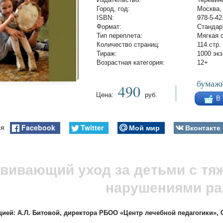
Город, год:
Москва,
ISBN:
978-5-42
Формат:
Стандар
Тип переплета:
Мягкая 
Количество страниц:
114 стр.
Тираж:
1000 экз
Возрастная категория:
12+
бумажн
490
Цена:
руб.
В
Facebook
Twitter
Мой мир
Вконтакте
ся
звивающий уход за детьми с т
нарушениями ра
ией: А.Л. Битовой, директора РБОО «Центр лечебной педагогики», О