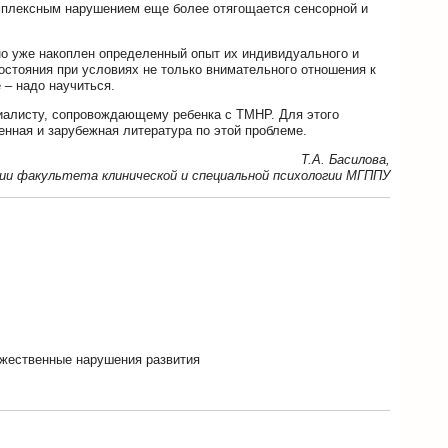
омплексным нарушением еще более отягощается сенсорной и
 но уже накоплен определенный опыт их индивидуального и
остояния при условиях не только внимательного отношения к
 – надо научиться.
иалисту, сопровождающему ребенка с ТМНР. Для этого
енная и зарубежная литература по этой проблеме.
Т.А. Басилова,
гии факультета клинической и специальной психологии МГППУ
жественные нарушения развития