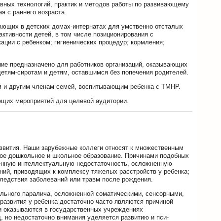
ных технологий, практик и методов работы по развивающему
я с раннего возраста.
тающих в детских домах-интернатах для умственно отсталых
активности детей, в том числе позиционирования с
ации с ребенком; гигиенических процедур; кормления;
ание предназначено для работников организаций, оказывающих
етям-сиротам и детям, оставшимся без попечения родителей.
м и другим членам семей, воспитывающим ребенка с ТМНР.
ющих мероприятий для целевой аудитории.
азвития. Наши зарубежные коллеги относят к множественным
вое дошкольное и школьное образование. Причинами подобных
нную интеллектуальную недостаточность, осложненную
ий, приводящих к комплексу тяжелых расстройств у ребенка;
следствия заболеваний или травм после рождения.
льного паралича, осложненной соматическими, сенсорными,
азвития у ребенка достаточно часто являются причиной
ти оказываются в государственных учреждениях
, но недостаточно внимания уделяется развитию и пси-