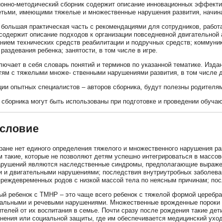
нно-методический сборник содержит описание инновационных эффектив
етьми, имеющими тяжелые и множественные нарушения развития, начина
 большая практическая часть с рекомендациями для сотрудников, рабо
 содержит описание подходов к организации повседневной двигательной 
нием технических средств реабилитации и подручных средств; коммуник
раздевания ребенка; занятости, в том числе в игре.
лючает в себя словарь понятий и терминов по указанной тематике. Изд
ям с тяжелыми множе- ственными нарушениями развития, в том числе д
ии опытных специалистов – авторов сборника, будут полезны родителя
сборника могут быть использованы при подготовке и проведении обуча
словие
ране нет единого определения тяжелого и множественного нарушения р
 такие, которые не позволяют детям успешно интегрироваться в массо
арушений являются наследственные синдромы, предполагающие выраже
 и двигательными нарушениями; последствия внутриутробных заболеван
преждевременных родов с низкой массой тела по неясным причинам; по
й ребенок с ТМНР – это чаще всего ребенок с тяжелой формой церебра
альными и речевыми нарушениями. Множественные врожденные пороки р
ителей от их воспитания в семье. Почти сразу после рождения такие де
нения или социальной защиты, где им обеспечивается медицинский уход