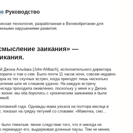
ие
Руководство
еская технология, разработанная в Великобритании для
венными нарушениями развития.
смысление заикания» —
икания.
ой Джона Альбака (John Ahlbach), исполнительного директора
ворили о том о сем. Было почти 11 часов ночи, совсем недавно
на из тех скучных встреч, когда приходят лишь несколько
делении шли не слишком удачно. На каждую встречу
Беседа проходила оживленно, поскольку у меня и у Джона
и жизни: мы оба боролись с хроническим заиканием и были
емой.
половиной года. Однажды мама уехала на полтора месяца в
ет, показал на грядку петуний со словами: «Мамочка, смо…
 было тяжелым: явное следствие того, что я никогда не
то пережидал его, выдерживая длинные паузы. Тем не менее,