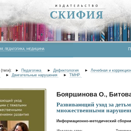
П
Я, ПЕДАГОГИКА, МЕДИЦИНА
(теги):
►
Педагогика
►
Дефектология
►
Лечебная и коррекцио
я
►
Двигательные нарушения
►
ТМНР.
Бояршинова О., Битова 
Развивающий уход за деть
множественными нарушен
Информационно-методический сборни
Издательство:
Тереви