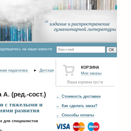
одпишитесь на наши новости:
OK
КОРЗИНА
нная педагогика
►
Детская
Мои заказы
Ваша корзина пуста
А. (ред.-сост.)
→ Стоимость доставки
ми с тяжелыми и
→ Как сделать заказ?
иями развития
→ Способы оплаты
к для специалистов
нф