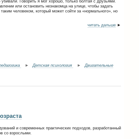
убивали. Говорить я мог хорошо, только болтая с друзьями.
авлении или остановить незнакомца на улице, чтобы задать
, таким человеком, который может сойти за «нормального», но
читать дальше
►
 педагогика
►
Детская психология
►
Двигательные
возраста
дований и современных практических подходов, разработанный
ов со взрослыми.