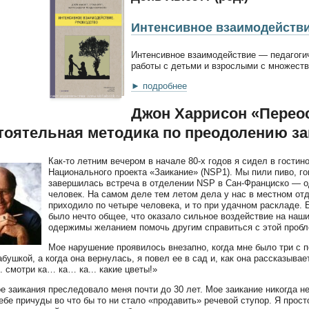
Интенсивное взаимодейств
Интенсивное взаимодействие — педагогич
работы с детьми и взрослыми с множест
► подробнее
Джон Харрисон «Перео
тоятельная методика по преодолению за
Как-то летним вечером в начале 80-х годов я сидел в гостин
Национального проекта «Заикание» (NSP1). Мы пили пиво, го
завершилась встреча в отделении NSP в Сан-Франциско — од
человек. На самом деле тем летом дела у нас в местном от
приходило по четыре человека, и то при удачном раскладе. 
было нечто общее, что оказало сильное воздействие на наш
одержимы желанием помочь другим справиться с этой пробл
Мое нарушение проявилось внезапно, когда мне было три с 
абушкой, а когда она вернулась, я повел ее в сад и, как она рассказыва
.. смотри ка… ка… ка... какие цветы!»
е заикания преследовало меня почти до 30 лет. Мое заикание никогда не
ебе причуды во что бы то ни стало «продавить» речевой ступор. Я прос