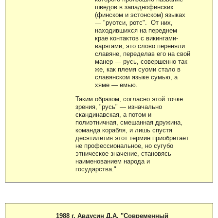
шведов в западнофинских
(финском и эстонском) языках
— "руотси, ротс". От них,
находившихся на переднем
крае контактов с викингами-
варягами, это слово переняли
славяне, переделав его на свой
манер — русь, совершенно так
же, как племя суоми стало в
славянском языке сумью, а
хяме — емью.
Таким образом, согласно этой точке
зрения, "русь" — изначально
скандинавская, а потом и
полиэтничная, смешанная дружина,
команда корабля, и лишь спустя
десятилетия этот термин приобретает
не профессиональное, но сугубо
этническое значение, становясь
наименованием народа и
государства."
1988 г. Авдусин Д.А. "Современный