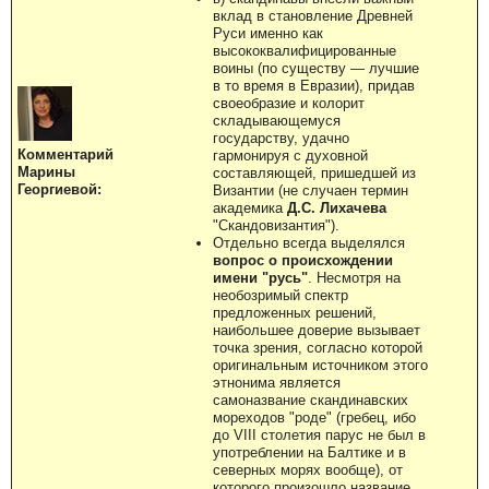
вклад в становление Древней
Руси именно как
высококвалифицированные
воины (по существу — лучшие
в то время в Евразии), придав
своеобразие и колорит
складывающемуся
государству, удачно
Комментарий
гармонируя с духовной
Марины
составляющей, пришедшей из
Георгиевой:
Византии (не случаен термин
академика
Д.С. Лихачева
"Скандовизантия").
Отдельно всегда выделялся
вопрос о происхождении
имени "русь"
. Несмотря на
необозримый спектр
предложенных решений,
наибольшее доверие вызывает
точка зрения, согласно которой
оригинальным источником этого
этнонима является
самоназвание скандинавских
мореходов "роде" (гребец, ибо
до VIII столетия парус не был в
употреблении на Балтике и в
северных морях вообще), от
которого произошло название