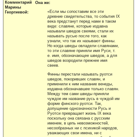
Комментарий
Она же:
Марины
«Если мы сопоставим все эти
Георгиевой:
древние свидетельства, то события IX
века предстанут перед нами в таком
виде: славяне, которые издавна
называли шведов свеями, стали их
называть русью после того, как
узнали, что так их называют финны.
Но когда шведы овладели славянами,
то эти славяне приняли имя Руси, т.
е. имя, обозначающее шведов, а для
шведов возродили прежнее имя
свеев.
Финны перестали называть руотси
шведов, покоривших славян, и
применили к ним название венеды,
издавна обозначавшее только славян.
Между тем сами шведы приняли
чуждое им название русь в чуждой им
форме финского руотси. Так,
допущение однозначности Русь и
Руотси превращает жизнь IX века
поскольку она связана с русским
именем, в цепь невозможностей,
несообразных ни с психикой народов,
уважающих свои имена, ни с