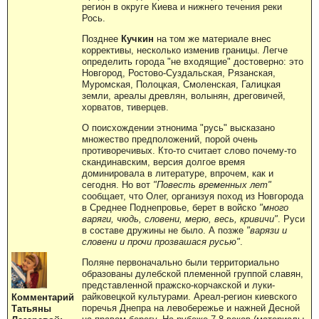
регион в округе Киева и нижнего течения реки
Рось.
Позднее
Кучкин
на том же материале внес
коррективы, несколько изменив границы. Легче
определить города "не входящие" достоверно: это
Новгород, Ростово-Суздальская, Рязанская,
Муромская, Полоцкая, Смоленская, Галицкая
земли, ареалы древлян, волынян, дреговичей,
хорватов, тиверцев.
О поисхождении этнонима "русь" высказано
множество предположений, порой очень
противоречивых. Кто-то считает слово почему-то
скандинавским, версия долгое время
доминировала в литературе, впрочем, как и
сегодня. Но вот
"Повесть временных лет"
сообщает, что Олег, организуя поход из Новгорода
в Среднее Поднепровье, берет в войско
"много
варяги, чюдь, словени, мерю, весь, кривичи"
. Руси
в составе дружины не было. А позже
"варязи и
словени и прочи прозвашася русью"
.
Поляне первоначально были территориально
образованы дулебской племенной группой славян,
представленной пражско-корчакской и луки-
райковецкой культурами. Ареал-регион киевского
Комментарий
поречья Днепра на левобережье и нажней Десной
Татьяны