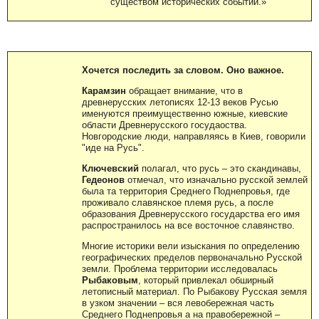
существом исторических событий.»
Хочется последить за словом. Оно важное.
Карамзин
обращает внимание, что в
древнерусских летописях 12-13 веков Русью
именуются преимущественно южные, киевские
области Древнерусского госудаоства.
Новгородские люди, направляясь в Киев, говорили
"иде на Русь".
Ключевский
полагал, что русь – это скандинавы,
Гедеонов
отмечал, что изначально русской землей
была та территория Среднего Поднепровья, где
проживало славянское племя русь, а после
образования Древнерусского государства его имя
распространилось на все восточное славянство.
Многие историки вели изыскания по определению
географических пределов первоначально Русской
земли. Проблема территории исследовалась
Рыбаковым
, который привлекал обширный
летописный материал. По Рыбакову Русская земля
в узком значении – вся левобережная часть
Среднего Поднепровья а на правобережной –