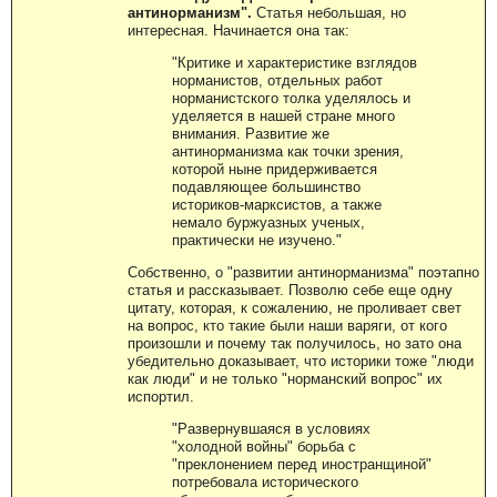
антинорманизм".
Статья небольшая, но
интересная. Начинается она так:
"Критике и характеристике взглядов
норманистов, отдельных работ
норманистского толка уделялось и
уделяется в нашей стране много
внимания. Развитие же
антинорманизма как точки зрения,
которой ныне придерживается
подавляющее большинство
историков-марксистов, а также
немало буржуазных ученых,
практически не изучено."
Собственно, о "развитии антинорманизма" поэтапно
статья и рассказывает. Позволю себе еще одну
цитату, которая, к сожалению, не проливает свет
на вопрос, кто такие были наши варяги, от кого
произошли и почему так получилось, но зато она
убедительно доказывает, что историки тоже "люди
как люди" и не только "норманский вопрос" их
испортил.
"Развернувшаяся в условиях
"холодной войны" борьба с
"преклонением перед иностранщиной"
потребовала исторического