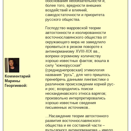
обоснования необязательности и,
более того, вредности внешних
воздействий и влияний,
самодостаточности и приоритета
русского общества.
Господство марровской теории
автохтонности и изолированности
восточнославянского общества от
окружающего мира не замедлило
проявиться в резком повороте к
антинорманизму XVIII-XIX вв.,
вопреки огромному количеству
хорошо известных фактов; вошла в
силу "южнорусская"
(среднеднепровская) этимология
названия "русь", для чего пришлось
Комментарий
пренебречь данными лингвистики о
Марины
различном происхождении корней рус-
Георгиевой:
и рос; возродились поиски
нескандинавского этноса варягов;
произвольно интерпретировались
хорошо известные сведения
письменных источников..
...Насаждение теории автохтонного
развития восточнославянского
общества и ее составной части –
вульгарного антинорманизма – имело