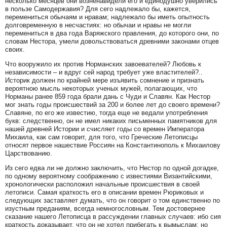
несколько месяцев они возненавидели его и единодушно уверились
в пользе Самодержавия? Для сего надлежало бы, кажется,
перемениться обычаям и нравам; надлежало бы иметь опытность
долговременную в несчастиях: но обычаи и нравы не могли
перемениться в два года Варяжского правления, до которого они, по
словам Нестора, умели довольствоваться древними законами отцев
своих.
Что вооружило их против Норманских завоевателей? Любовь к
независимости – и вдруг сей народ требует уже властителей?..
Историк должен по крайней мере изъявить сомнение и признать
вероятною мысль некоторых ученых мужей, полагающих, что
Норманы ранее 859 года брали дань с Чуди и Славян. Как Нестор
мог знать годы происшествий за 200 и более лет до своего времени?
Славяне, по его же известию, тогда еще не ведали употребления
букв: следственно, он не имел никаких письменных памятников для
нашей древней Истории и счисляет годы со времен Императора
Михаила, как сам говорит, для того, что Греческие Летописцы
относят первое нашествие Россиян на Константинополь к Михаилову
Царствованию.
Из сего едва ли не должно заключить, что Нестор по одной догадке,
по одному вероятному соображению с известиями Византийскими,
хронологически расположил начальные происшествия в своей
летописи. Самая краткость его в описании времен Рюриковых и
следующих заставляет думать, что он говорит о том единственно по
изустным преданиям, всегда немногословным. Тем достовернее
сказание нашего Летописца в рассуждении главных случаев: ибо сия
краткость доказывает, что он не хотел прибегать к вымыслам; но