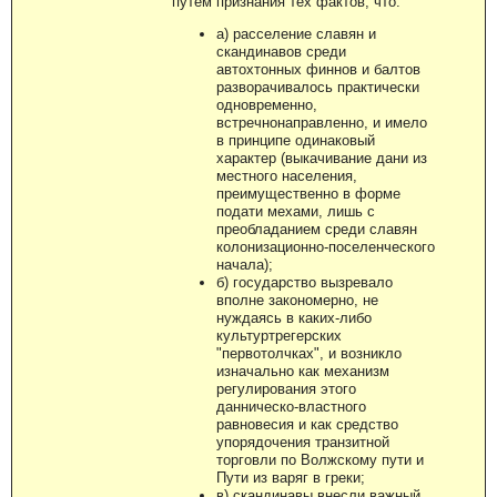
путем признания тех фактов, что:
а) расселение славян и
скандинавов среди
автохтонных финнов и балтов
разворачивалось практически
одновременно,
встречнонаправленно, и имело
в принципе одинаковый
характер (выкачивание дани из
местного населения,
преимущественно в форме
подати мехами, лишь с
преобладанием среди славян
колонизационно-поселенческого
начала);
б) государство вызревало
вполне закономерно, не
нуждаясь в каких-либо
культуртрегерских
"первотолчках", и возникло
изначально как механизм
регулирования этого
данническо-властного
равновесия и как средство
упорядочения транзитной
торговли по Волжскому пути и
Пути из варяг в греки;
в) скандинавы внесли важный