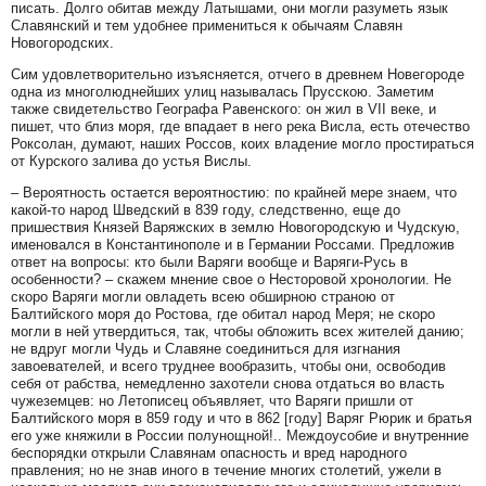
писать. Долго обитав между Латышами, они могли разуметь язык
Славянский и тем удобнее примениться к обычаям Славян
Новогородских.
Сим удовлетворительно изъясняется, отчего в древнем Новегороде
одна из многолюднейших улиц называлась Прусскою. Заметим
также свидетельство Географа Равенского: он жил в VII веке, и
пишет, что близ моря, где впадает в него река Висла, есть отечество
Роксолан, думают, наших Россов, коих владение могло простираться
от Курского залива до устья Вислы.
– Вероятность остается вероятностию: по крайней мере знаем, что
какой-то народ Шведский в 839 году, следственно, еще до
пришествия Князей Варяжских в землю Новогородскую и Чудскую,
именовался в Константинополе и в Германии Россами. Предложив
ответ на вопросы: кто были Варяги вообще и Варяги-Русь в
особенности? – скажем мнение свое о Несторовой хронологии. Не
скоро Варяги могли овладеть всею обширною страною от
Балтийского моря до Ростова, где обитал народ Меря; не скоро
могли в ней утвердиться, так, чтобы обложить всех жителей данию;
не вдруг могли Чудь и Славяне соединиться для изгнания
завоевателей, и всего труднее вообразить, чтобы они, освободив
себя от рабства, немедленно захотели снова отдаться во власть
чужеземцев: но Летописец объявляет, что Варяги пришли от
Балтийского моря в 859 году и что в 862 [году] Варяг Рюрик и братья
его уже княжили в России полунощной!.. Междоусобие и внутренние
беспорядки открыли Славянам опасность и вред народного
правления; но не знав иного в течение многих столетий, ужели в