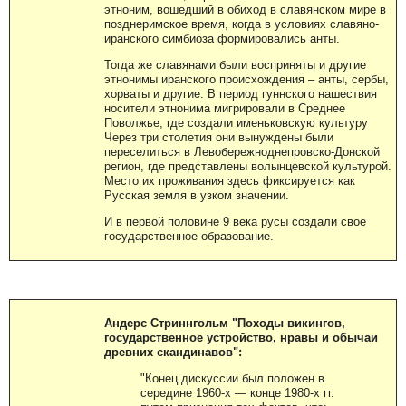
этноним, вошедший в обиход в славянском мире в
позднеримское время, когда в условиях славяно-
иранского симбиоза формировались анты.
Тогда же славянами были восприняты и другие
этнонимы иранского происхождения – анты, сербы,
хорваты и другие. В период гуннского нашествия
носители этнонима мигрировали в Среднее
Поволжье, где создали именьковскую культуру
Через три столетия они вынуждены были
переселиться в Левобережноднепровско-Донской
регион, где представлены волынцевской культурой.
Место их проживания здесь фиксируется как
Русская земля в узком значении.
И в первой половине 9 века русы создали свое
государственное образование.
Андерс Стриннгольм "Походы викингов,
государственное устройство, нравы и обычаи
древних скандинавов":
"Конец дискуссии был положен в
середине 1960-х — конце 1980-х гг.