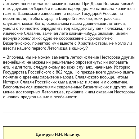
летосчисление делается сомнительным. При Дворе Великих Князей,
в их дружине отборной и в самом народе долженствовала храниться
память Варяжского завоевания и первых Государей России: но
вероятно ли, чтобы старцы и Бояре Княжеские, коих рассказы
служили, может быть, основанием нашей древнейшей летописи,
умели с точностию определить год каждого случая? Положим, что
языческие Славяне, замечая лета какими-нибудь знаками, имели
верную хронологию: одно ее соображение с хронологиею
Византийскою, принятою ими вместе с Христианством, не могло ли
ввести нашего первого Летописца в ошибку?
– Впрочем, мы не можем заменить летосчисление Несторова другим
вернейшим; не можем ни решительно опровергнуть; ни исправить
его, и для того, следуя оному во всех случаях, начинаем Историю
Государства Российского с 862 года. Но прежде всего должно иметь
понятие о древнем характере народа Славянского вообще, чтобы
История Славян Российских была для нас и яснее и любопытнее.
Воспользуемся известиями современных Византийских и других, не
менее достоверных Летописцев, прибавив к ним сказания Несторовы
о нравах предков наших в особенности.
Цитирую Н.Н. Ильину: