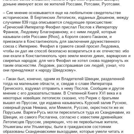
доныне именуют всех ее жителей Россами, Ротсами, Руотсами.
– Сие мнение основывается еще на любопытном свидетельстве
историческом. В Бертинских Летописях, изданных Дюшеном, между
случаями 839 года описывается следующее происшествие:
«Греческий Император Феофил прислал Послов к Императору
Франков, Людовику Благонравному, и с ними людей, которые
называли себя Россами (Rhos), а Короля своего Гаканом, и
приезжали в Константинополь для заключения дружественного
союза с Империею. Феофил в грамоте своей просил Людовика,
чтобы он дал им способ безопасно возвратиться в их отечество: ибо
они ехали в Константинополь чрез земли многих диких, варварских и
свирепых народов: для чего Феофил не хотел снова подвергнуть их
таким опасностям. Людовик, расспрашивая сих людей, узнал, что
они принадлежат к народу Шведскому».
– Гакан был, конечно, одним из Владетелей Швеции, разделенной
тогда на маленькие области, и, сведав о славе Императора
Греческого, вздумал отправить к нему Послов. Сообщим и другое
мнение с его доказательствами. В Степенной Книге XVI века и в
некоторых новейших летописях сказано, что Рюрик с братьями
вышел из Пруссии, где издавна назывались Курский залив Русною,
северный рукав Немана, или Мемеля, Руссою, окрестности же их
Порусьем. Варяги-Русь могли переселиться туда из Скандинавии, из
Швеции, из самого Рослагена, согласно с известиям древнейших
Летописцев Пруссии, уверяющих, что ее первобытные жители,
Ульмиганы или Ульмигеры, были в гражданском состоянии
образованы Скандинавскими выходцами, которые умели читать и