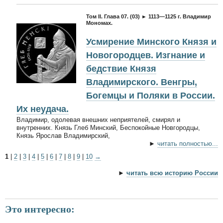
Том II. Глава 07. (03) ► 1113—1125 г. Владимир
Мономах.
Усмирение Минского Князя и
Новогородцев. Изгнание и
бедствие Князя
Владимирского. Венгры,
Богемцы и Поляки в России.
Их неудача.
Владимир, одолевая внешних неприятелей, смирял и
внутренних. Князь Глеб Минский, Беспокойные Новгородцы,
Князь Ярослав Владимирский,
►
читать полностью...
1
|
2
|
3
|
4
|
5
|
6
|
7
|
8
|
9
|
10
→
►
читать всю историю России
Это интересно: