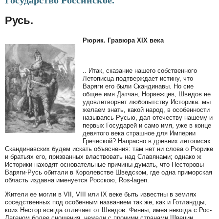
Государство Российское.
Русь.
Рюрик. Гравюра XIX века
.. Итак, сказание нашего собственного
Летописца подтверждает истину, что
Варяги его были Скандинавы. Но сие
общее имя Датчан, Норвежцев, Шведов не
удовлетворяет любопытству Историка: мы
желаем знать, какой народ, в особенности
называясь Русью, дал отечеству нашему и
первых Государей и само имя, уже в конце
девятого века страшное для Империи
Греческой? Напрасно в древних летописях
Скандинавских будем искать объяснения: там нет ни слова о Рюрике
и братьях его, призванных властвовать над Славянами; однако ж
Историки находят основательные причины думать, что Несторовы
Варяги-Русь обитали в Королевстве Шведском, где одна приморская
область издавна именуется Росскою, Ros-lagen.
Жители ее могли в VII, VIII или IX веке быть известны в землях
соседственных под особенным названием так же, как и Готландцы,
коих Нестор всегда отличает от Шведов. Финны, имея некогда с Рос-
Лагеном более сношения, нежели с прочими странами Швеции,