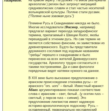
на правом берегу. На рубеже 7-8 веков (материалы
Лазаревой:
археологии ) регион был затронут миграцией
средневолжских славян и стал частью носителей
волынцевской культуры. Поляне стали русами.
("Поляне ныне зовомая русь")
Племени Русь в Скандинавии никогда не было.
Многие исследователи (
Фасмер
, например)
предлагал вариант перехода западнофинског
термина, прилагаемый к Швеции
Ruotsi
, якобы
перешедший в этноним русь. Но сам термин не
является собственно финским, он заимствован из
древнегерманского. Будто бы представители
дружинного сословия под кодовым названием
"гребцы" перешло к скандинавам и было
перенесено на всех жителей Древнерусского
государства. Археологу трудно согласиться с
такими построениями. Да и сами филологи
порядочные видят натяжки нужного на данное.
В XIX веке было высказано предположение о
иранском происхождении этнонима русы – от
иранского "ors. uors" – белый. Известный иранист
Абае
в аргументированно показал соответствие
слова с иранским – свет, белый...(у осетин russ –
светлый, у персов russ – сияние). Это
предпложение лингвистов имеет надежную
историко-археологическую подоснову: Русь –
ославяненный, первоначально неславянский