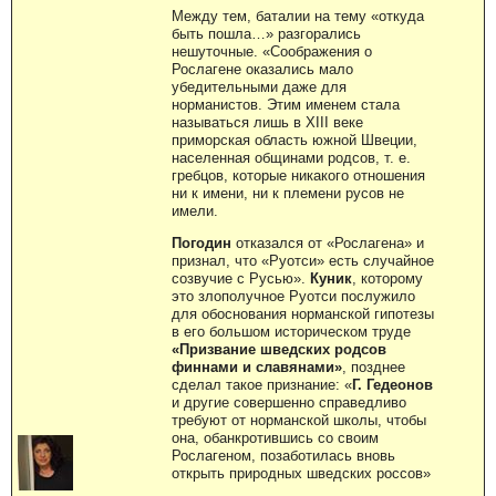
Между тем, баталии на тему «откуда
быть пошла…» разгорались
нешуточные. «Соображения о
Рослагене оказались мало
убедительными даже для
норманистов. Этим именем стала
называться лишь в XIII веке
приморская область южной Швеции,
населенная общинами родсов, т. е.
гребцов, которые никакого отношения
ни к имени, ни к племени русов не
имели.
Погодин
отказался от «Рослагена» и
признал, что «Руотси» есть случайное
созвучие с Русью».
Куник
, которому
это злополучное Руотси послужило
для обоснования норманской гипотезы
в его большом историческом труде
«Призвание шведских родсов
финнами и славянами»
, позднее
сделал такое признание: «
Г. Гедеонов
и другие совершенно справедливо
требуют от норманской школы, чтобы
она, обанкротившись со своим
Рослагеном, позаботилась вновь
открыть природных шведских россов»