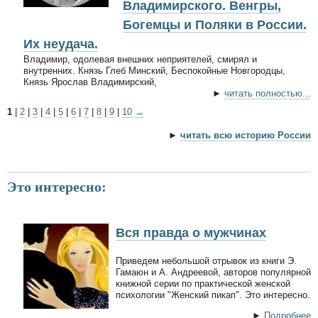
Владимирского. Венгры,
Богемцы и Поляки в России.
Их неудача.
Владимир, одолевая внешних неприятелей, смирял и
внутренних. Князь Глеб Минский, Беспокойные Новгородцы,
Князь Ярослав Владимирский,
►
читать полностью...
1
|
2
|
3
|
4
|
5
|
6
|
7
|
8
|
9
|
10
→
►
читать всю историю России
Это интересно:
Вся правда о мужчинах
Приведем небольшой отрывок из книги Э.
Гамаюн и А. Андреевой, авторов популярной
книжной серии по практической женской
психологии "Женский пикап". Это интересно.
►
Подробнее