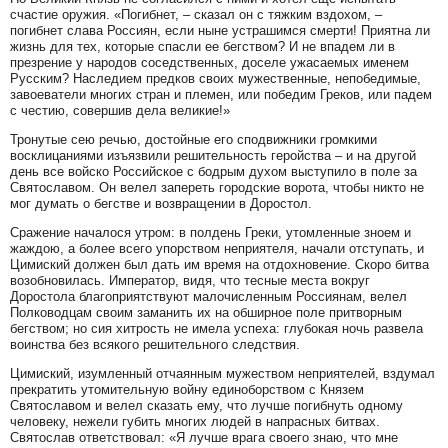
счастие оружия. «Погибнет, – сказал он с тяжким вздохом, –
погибнет слава Россиян, если ныне устрашимся смерти! Приятна ли
жизнь для тех, которые спасли ее бегством? И не впадем ли в
презрение у народов соседственных, доселе ужасаемых именем
Русским? Наследием предков своих мужественные, непобедимые,
завоеватели многих стран и племен, или победим Греков, или падем
с честию, совершив дела великие!»
Тронутые сею речью, достойные его сподвижники громкими
восклицаниями изъязвили решительность геройства – и на другой
день все войско Российское с бодрым духом выступило в поле за
Святославом. Он велел запереть городские ворота, чтобы никто не
мог думать о бегстве и возвращении в Доростол.
Сражение началося утром: в полдень Греки, утомленные зноем и
жаждою, а более всего упорством неприятеля, начали отступать, и
Цимиский должен был дать им время на отдохновение. Скоро битва
возобновилась. Император, видя, что тесные места вокруг
Доростола благоприятствуют малочисленным Россиянам, велел
Полководцам своим заманить их на обширное поле притворным
бегством; но сия хитрость не имела успеха: глубокая ночь развела
воинства без всякого решительного следствия.
Цимиский, изумленный отчаянным мужеством неприятелей, вздумал
прекратить утомительную войну единоборством с Князем
Святославом и велел сказать ему, что лучше погибнуть одному
человеку, нежели губить многих людей в напрасных битвах.
Святослав ответствовал: «Я лучше врага своего знаю, что мне