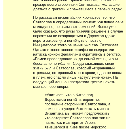
прежде всего сторонники Святослава, желавшие
драться с греками и сражавшиеся в первых рядах.
По рассказам византийских хронистов, то, что
Святослав в определенный момент боя повел себя
малодушно, не вызывает сомнений. Выше уже
было сказано, что русы приняли решение в случае
поражения не возвращаться в Доростол (даже
ворота закрыли), а погибнуть с честью.
Инициатором этого решения был сам Святослав.
Однако в конце концов «скифы не выдержали
натиска конной фаланги» и обратились в бегство.
«Ромеи преследовали их до самой стены, и они
бесславно погибали». Среди спасавших свою
жизнь был и Святослав, который «израненный
стрелами, потерявший много крови, едва не попал
в плен; его спасло лишь наступление ночи». На
следующий день он предложил грекам начать
мирные переговоры.
«Учитывая, что в битве под
Доростолом погибли, вероятно,
последние сторонники Святослава, а
сам он вынужден был искать мира с
Византией, мы можем предположить,
что авторитет Святослава пал так же
низко, как и авторитет Игоря,
явившегося в Киев после морского