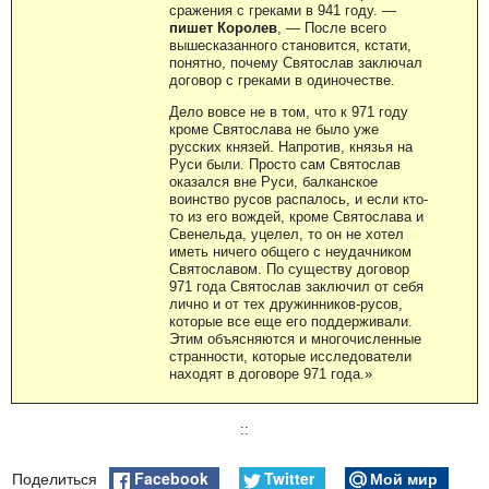
сражения с греками в 941 году. —
пишет Королев
, — После всего
вышесказанного становится, кстати,
понятно, почему Святослав заключал
договор с греками в одиночестве.
Дело вовсе не в том, что к 971 году
кроме Святослава не было уже
русских князей. Напротив, князья на
Руси были. Просто сам Святослав
оказался вне Руси, балканское
воинство русов распалось, и если кто-
то из его вождей, кроме Святослава и
Свенельда, уцелел, то он не хотел
иметь ничего общего с неудачником
Святославом. По существу договор
971 года Святослав заключил от себя
лично и от тех дружинников-русов,
которые все еще его поддерживали.
Этим объясняются и многочисленные
странности, которые исследователи
находят в договоре 971 года.»
::
Facebook
Twitter
Мой мир
Поделиться