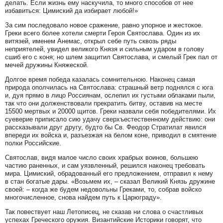
делать. Если жизнь ему наскучила, то много способов от нее
избавиться: Цимиский да избирает любой!»
За сим последовало новое сражение, равно упорное и жестокое.
Греки всего более хотели смерти Героя Святослава. Один из их
витязей, именем Анемас, открыл себе путь сквозь ряды
неприятелей, увидел великого Князя и сильным ударом в голову
сшиб его с коня; но шлем защитил Святослава, и смелый Грек пал от
мечей дружины Княжеской.
Долгое время победа казалась сомнительною. Наконец самая
природа ополчилась на Святослава: страшный ветр поднялся с юга
и, дуя прямо в лицо Россиянам, ослепил их густыми облаками пыли,
так что они долженствовали прекратить битву, оставив на месте
15500 мертвых и 20000 щитов. Греки назвали себя победителями. Их
суеверие приписало сию удачу сверхъестественному действию: они
рассказывали друг другу, будто бы Св. Феодор Стратилат явился
впереди их войска и, разъезжая на белом коне, приводил в смятение
полки Российские.
Святослав, видя малое число своих храбрых воинов, большею
частию раненных, и сам уязвленный, решился наконец требовать
мира. Цимиский, обрадованный его предложением, отправил к нему
в стан богатые дары. «Возьмем их, – сказал Великий Князь дружине
своей: – когда же будем недовольны Греками, то, собрав войско
многочисленное, снова найдем путь к Царюграду».
Так повествует наш Летописец, не сказав ни слова о счастливых
успехах Греческого оружия. Византийские Историки говорят, что