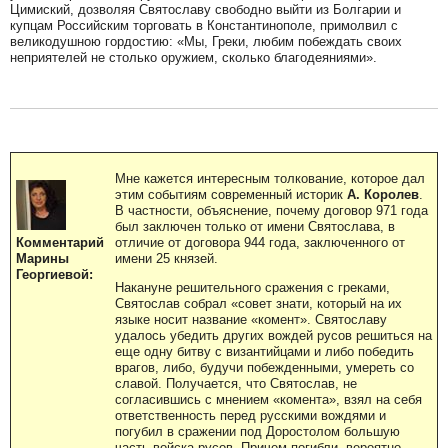
Цимиский, дозволяя Святославу свободно выйти из Болгарии и
купцам Российским торговать в Константинополе, примолвил с
великодушною гордостию: «Мы, Греки, любим побеждать своих
неприятелей не столько оружием, сколько благодеяниями».
Мне кажется интересным толкование, которое дал
этим событиям современный историк
А. Королев
.
В частности, объяснение, почему договор 971 года
был заключен только от имени Святослава, в
отличие от договора 944 года, заключенного от
Комментарий
имени 25 князей.
Марины
Георгиевой:
Накануне решительного сражения с греками,
Святослав собрал «совет знати, который на их
языке носит название «комент». Святославу
удалось убедить других вождей русов решиться на
еще одну битву с византийцами и либо победить
врагов, либо, будучи побежденными, умереть со
славой. Получается, что Святослав, не
согласившись с мнением «комента», взял на себя
ответственность перед русскими вождями и
погубил в сражении под Доростолом большую
часть войска русов. Причем погибли, вероятно,