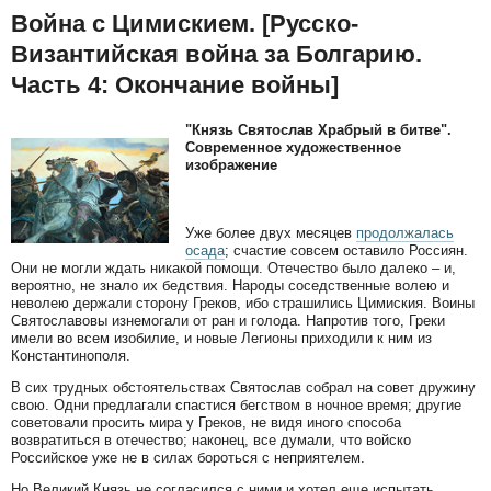
Война с Цимискием. [Русско-
Византийская война за Болгарию.
Часть 4: Окончание войны]
"Князь Святослав Храбрый в битве".
Современное художественное
изображение
Уже более двух месяцев
продолжалась
осада
; счастие совсем оставило Россиян.
Они не могли ждать никакой помощи. Отечество было далеко – и,
вероятно, не знало их бедствия. Народы соседственные волею и
неволею держали сторону Греков, ибо страшились Цимиския. Воины
Святославовы изнемогали от ран и голода. Напротив того, Греки
имели во всем изобилие, и новые Легионы приходили к ним из
Константинополя.
В сих трудных обстоятельствах Святослав собрал на совет дружину
свою. Одни предлагали спастися бегством в ночное время; другие
советовали просить мира у Греков, не видя иного способа
возвратиться в отечество; наконец, все думали, что войско
Российское уже не в силах бороться с неприятелем.
Но Великий Князь не согласился с ними и хотел еще испытать