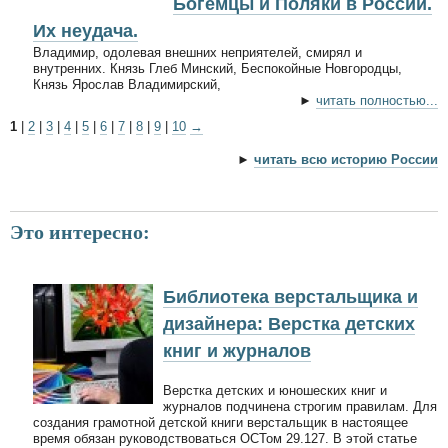
Богемцы и Поляки в России.
Их неудача.
Владимир, одолевая внешних неприятелей, смирял и
внутренних. Князь Глеб Минский, Беспокойные Новгородцы,
Князь Ярослав Владимирский,
►
читать полностью...
1
|
2
|
3
|
4
|
5
|
6
|
7
|
8
|
9
|
10
→
►
читать всю историю России
Это интересно:
Библиотека верстальщика и
дизайнера: Верстка детских
книг и журналов
Верстка детских и юношеских книг и
журналов подчинена строгим правилам. Для
создания грамотной детской книги верстальщик в настоящее
время обязан руководствоваться ОСТом 29.127. В этой статье