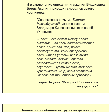
И в заключение описания княжения Владимира
Борис Акунин приводит слова немецкого
хроникера:
"Современник событий
Титмар
Мерзебургский
, узнав о смерти
Владимира Киевского,пишет в своей
«Хронике»:
«Власть его делят между собой
сыновья, и во всем подтверждается
слово Христово, ибо, боюсь,
последует то, чему предречено
свершиться устами нелживыми –
ведь сказано: всякое царство,
разделившееся само в себе,
опустеет. Пусть же молится весь
христианский мир, дабы отвратил
Господь от той страны приговор»
."
Борис Акунин "История Российского
государства"
Немного об особенностях русской церкви при