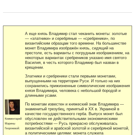
А еще князь Владимир стал чеканить монеты: золотые
— «златники» и серебряные — «сребреники», по
византийским образцам того времени. На большинстве
монет Владимира изображён князь, сидящий на
престоле, есть варианты с погрудным изображением, на
некоторых вариантах сребреников указано имя святого
Василия, в честь которого Владимир был назван в
крещении.
Златники и сребреники стали первыми монетами,
выпущенными на территории Руси. И только на них
сохранились прижизненные символические изображения
князя Владимира, человека с небольшой бородой и
длинными усами.
По монетам известен и княжеский знак Владимира —
знаменитый трезубец, принятый в XX в. Украиной в
качестве государственного герба. Выпуск монет был
обусловлен не действительными экономическими
Комментарий
потребностями — Русь прекрасно обслуживалась
Марины
византийской и арабской золотой и серебряной монетой,
Георгиевой:
а политическими целями: монета служила