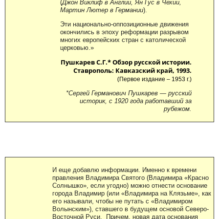
(
Джон Виклиф в Англии, Ян Гус в Чехии,
Мартин Лютер в Германии
).
Эти национально-оппозиционные движения
окончились в эпоху реформации разрывом
многих европейских стран с католической
церковью.»
Пушкарев С.Г.* Обзор русской истории.
Ставрополь: Кавказский край, 1993.
(
Первое издание – 1953 г.)
*Сергей Германович Пушкарев — русский
историк, с 1920 года работавший за
рубежом.
И еще добавлю информации. Именно к времени
правления Владимира Святого (Владимира «Красно
Солнышко», если угодно) можно отнести основание
города Владимир (или «Владимира на Клязьме», как
его называли, чтобы не путать с «Владимиром
Волынским»), ставшего в будущем основой Северо-
Восточной Руси. Причем, новая дата основания