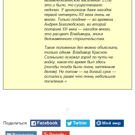
неземледельческое население. Если
это и было, то существовало
недолго. У археологов даже находок
первой четверти XII века очень не
много. Только позднее — во времена
Андрея Боголюбского, во второй
половине XII века — находок много,
это расцвет Владимира, эпоха
белокаменного строительства.
Такое положение дел можно объяснить
только одним: Владимир Красное
Солнышко основал город по пути на
войну, какое-то время был здесь
(походы тогда были очень затяжным
делом). Но потом
—
на долгий срок
—
осталось разве что очень небольшое
поселение.»
::
Facebook
Twitter
Мой мир
Поделиться
Вконтакте
Google+