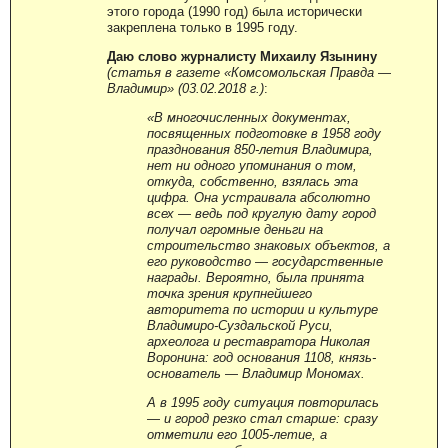
этого города (1990 год) была исторически
закреплена только в 1995 году.
Даю слово журналисту Михаилу Язынину
(статья в газете «Комсомольская Правда
—
Владимир» (03.02.2018 г.)
:
«В многочисленных документах,
посвященных подготовке в 1958 году
празднования 850-летия Владимира,
нет ни одного упоминания о том,
откуда, собственно, взялась эта
цифра. Она устраивала абсолютно
всех
—
ведь под круглую дату город
получал огромные деньги на
строительство знаковых объектов, а
его руководство
—
государственные
награды. Вероятно, была принята
точка зрения крупнейшего
авторитета по истории и культуре
Владимиро-Суздальской Руси,
археолога и реставратора Николая
Воронина: год основания 1108, князь-
основатель
—
Владимир Мономах.
А в 1995 году ситуация повторилась
—
и город резко стал старше: сразу
отметили его 1005-летие, а