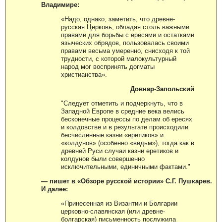
Владимире:
«Надо, однако, заметить, что древне-
русская Церковь, обладая столь важными
правами для борьбы с ересями и остатками
языческих обрядов, пользовалась своими
правами весьма умеренно, снисходя к той
трудности, с которой малокультурный
народ мог воспринять догматы
христианства».
Довнар-Запольский
"Следует отметить и подчеркнуть, что в
Западной Европе в средние века велись
бесконечные процессы по делам об ересях
и колдовстве и в результате происходили
бесчисленные казни «еретиков» и
«колдунов» (особенно «ведьм»), тогда как в
древней Руси случаи казни еретиков и
колдунов были совершенно
исключительными, единичными фактами."
— пишет в «
Обзоре русской истории»
С.Г. Пушкарев.
И далее:
«Принесенная из Византии и Болгарии
церковно-славянская (или древне-
болгарская) письменность послужила