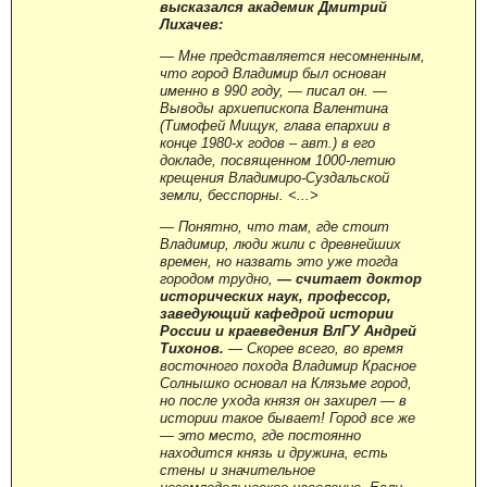
высказался академик Дмитрий
Лихачев:
—
Мне представляется несомненным,
что город Владимир был основан
именно в 990 году,
—
писал он.
—
Выводы архиепископа Валентина
(Тимофей Мищук, глава епархии в
конце 1980-х годов – авт.) в его
докладе, посвященном 1000-летию
крещения Владимиро-Суздальской
земли, бесспорны. <...>
—
Понятно, что там, где стоит
Владимир, люди жили с древнейших
времен, но назвать это уже тогда
городом трудно,
—
считает доктор
исторических наук, профессор,
заведующий кафедрой истории
России и краеведения ВлГУ Андрей
Тихонов.
—
Скорее всего, во время
восточного похода Владимир Красное
Солнышко основал на Клязьме город,
но после ухода князя он захирел
—
в
истории такое бывает! Город все же
— это место, где постоянно
находится князь и дружина, есть
стены и значительное