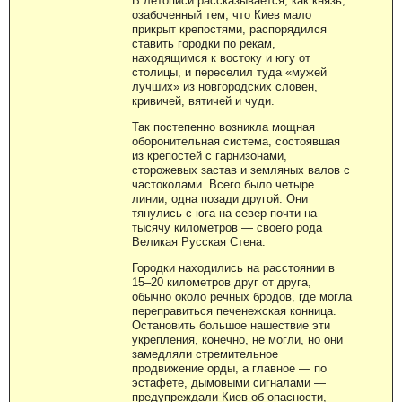
В летописи рассказывается, как князь,
озабоченный тем, что Киев мало
прикрыт крепостями, распорядился
ставить городки по рекам,
находящимся к востоку и югу от
столицы, и переселил туда «мужей
лучших» из новгородских словен,
кривичей, вятичей и чуди.
Так постепенно возникла мощная
оборонительная система, состоявшая
из крепостей с гарнизонами,
сторожевых застав и земляных валов с
частоколами. Всего было четыре
линии, одна позади другой. Они
тянулись с юга на север почти на
тысячу километров — своего рода
Великая Русская Стена.
Городки находились на расстоянии в
15–20 километров друг от друга,
обычно около речных бродов, где могла
переправиться печенежская конница.
Остановить большое нашествие эти
укрепления, конечно, не могли, но они
замедляли стремительное
продвижение орды, а главное — по
эстафете, дымовыми сигналами —
предупреждали Киев об опасности,