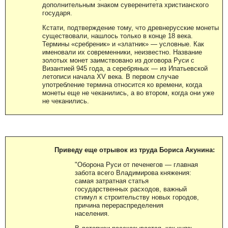
дополнительным знаком суверенитета христианского
государя.
Кстати, подтверждение тому, что древнерусские монеты
существовали, нашлось только в конце 18 века.
Термины «сребреник» и «златник» — условные. Как
именовали их современники, неизвестно. Название
золотых монет заимствовано из договора Руси с
Византией 945 года, а серебряных — из Ипатьевской
летописи начала XV века. В первом случае
употребление термина относится ко времени, когда
монеты еще не чеканились, а во втором, когда они уже
не чеканились.
Приведу еще отрывок из труда Бориса Акунина:
"Оборона Руси от печенегов — главная
забота всего Владимирова княжения:
самая затратная статья
государственных расходов, важный
стимул к строительству новых городов,
причина перераспределения
населения.