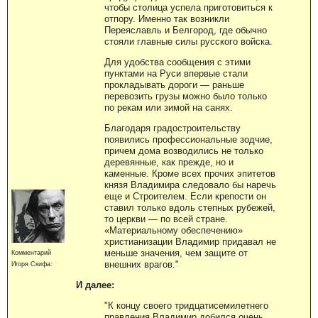
чтобы столица успела приготовиться к
отпору. Именно так возникли
Переяславль и Белгород, где обычно
стояли главные силы русского войска.
Для удобства сообщения с этими
пунктами на Руси впервые стали
прокладывать дороги — раньше
перевозить грузы можно было только
по рекам или зимой на санях.
Благодаря градостроительству
появились профессиональные зодчие,
причем дома возводились не только
деревянные, как прежде, но и
каменные. Кроме всех прочих эпитетов
князя Владимира следовало бы наречь
еще и Строителем. Если крепости он
ставил только вдоль степных рубежей,
то церкви — по всей стране.
«Материальному обеспечению»
христианизации Владимир придавал не
меньше значения, чем защите от
Комментарий
внешних врагов."
Игоря Скифа:
И далее:
"К концу своего тридцатисемилетнего
правления Владимир добился очень