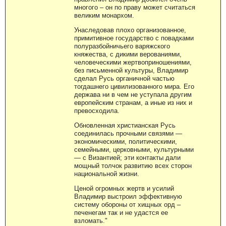
многого – он по праву может считаться
великим монархом.
Унаследовав плохо организованное,
примитивное государство с повадками
полуразбойничьего варяжского
княжества, с дикими верованиями,
человеческими жертвоприношениями,
без письменной культуры, Владимир
сделал Русь органичной частью
тогдашнего цивилизованного мира. Его
держава ни в чем не уступала другим
европейским странам, а иные из них и
превосходила.
Обновленная христианская Русь
соединилась прочными связями —
экономическими, политическими,
семейными, церковными, культурными
— с Византией; эти контакты дали
мощный толчок развитию всех сторон
национальной жизни.
Ценой огромных жертв и усилий
Владимир выстроил эффективную
систему обороны от хищных орд –
печенегам так и не удастся ее
взломать."