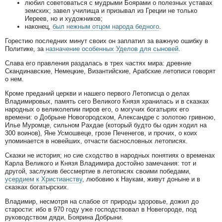
любил советоваться с мудрыми Боярами о полезных уставах
земских; завел училища и призывал из Греции не только
Иереев, но и художников;
наконец,
был нежным отцом народа бедного
.
Горестию последних минут своих он заплатил за важную ошибку в
Политике, за
назначение особенных Уделов для сыновей
.
Слава его правления раздалась в трех частях мира: древние
Скандинавские, Немецкие, Византийские, Арабские летописи говорят
о нем.
Кроме преданий церкви и нашего первого Летописца о делах
Владимировых, память сего Великого Князя хранилась и в сказках
народных о великолепии пиров его, о могучих богатырях его
времени: о Добрыне Новогородском, Александре с золотою гривною,
Илье Муромце, сильном Рахдае (который будто бы один ходил на
300 воинов), Яне Усмошвеце, грозе Печенегов, и прочих, о коих
упоминается в новейших, отчасти баснословных летописях.
Сказки не история; но сие сходство в народных понятиях о временах
Карла Великого и Князя Владимира достойно замечания: тот и
другой, заслужив бессмертие в летописях своими победами,
усердием к Христианству
, любовию к Наукам, живут доныне и в
сказках богатырских.
Владимир, несмотря на слабое от природы здоровье, дожил до
старости: ибо в 970 году уже господствовал в Новегороде, под
руководством дяди, Боярина Добрыни.