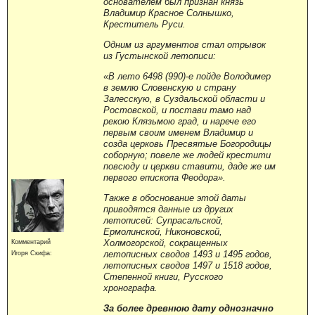
основателем был признан князь
Владимир Красное Солнышко,
Креститель Руси.
Одним из аргументов стал отрывок
из Густынской летописи:
«В лето 6498 (990)-е пойде Володимер
в землю Словенскую и страну
Залесскую, в Суздальской области и
Ростовской, и постави тамо над
рекою Клязьмою град, и нарече его
первым своим именем Владимир и
созда церковь Пресвятые Богородицы
соборную; повеле же людей крестити
повсюду и церкви ставити, даде же им
первого епископа Феодора».
Также в обоснование этой даты
приводятся данные из других
летописей: Супрасальской,
Ермолинской, Никоновской,
Холмогорской, сокращенных
Комментарий
летописных сводов 1493 и 1495 годов,
Игоря Скифа:
летописных сводов 1497 и 1518 годов,
Степенной книги, Русского
хронографа.
За более древнюю дату однозначно