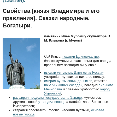
(Святой).
Свойства [князя Владимира и его
правления]. Сказки народные.
Богатыри.
памятник Илье Муромцу скульптора В.
М. Клыкова (г. Муром)
Сей Князь,
похитив Единовластие
,
благоразумным и счастливым для народа
правлением загладил вину свою:
выслав мятежных Варягов из России
,
употребил лучших из них в ее пользу;
смирил бунты своих данников
, отражал
набеги хищных соседей
, победил
сильного
Мечислава
и славный храбростию
народ
Ятвяжский
;
расширил пределы Государства на Западе
; мужеством
дружины своей
утвердил венец
на слабой главе Восточных
Императоров;
старался просветить Россию: населил пустыни,
основал
новые города
;